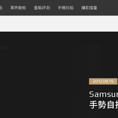
活
業界動態
重點評測
手機玩拍
攝影擂臺
2012.09.19
Sams
手勢自