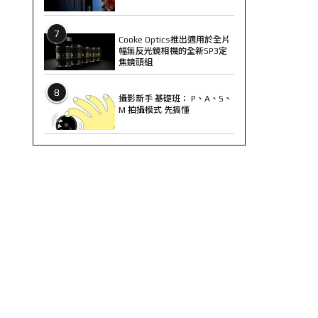
7
Cooke Optics推出適用於全片
幅無反光鏡相機的全新SP3定
焦鏡頭組
8
攝影新手 基礎班： P、A、S、
M 拍攝模式 先搞懂