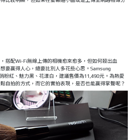
變得比較明顯，但如果在螢幕縮小圖或是上傳至網路相簿分
，搭配Wi-Fi無線上傳的相機愈來愈多，但如何殺出血
要贏得人心，總要比別人多花些心思。Samsung
分俏粉紅、魅力黑、花漾白，建議售價為11,490元。為熱愛
輕鬆自拍的方式，而它的實拍表現，是否也能贏得掌聲呢？