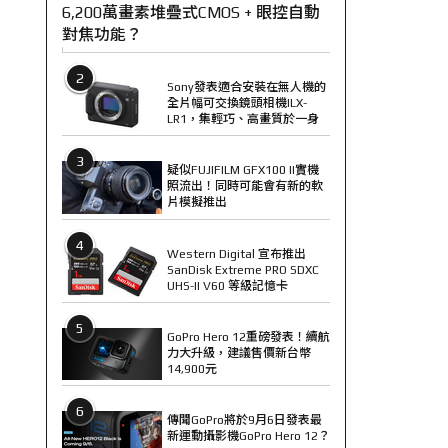
6,200萬畫素堆疊式CMOS + 眼控自動
對焦功能？
2
Sony發表適合安裝在無人機的
全片幅可交換鏡頭相機ILX-
LR1，集輕巧、高畫質於一身
3
疑似FUJIFILM GFX100 II實機
照流出！同時可能會有新的軟
片模擬推出
4
Western Digital 宣布推出
SanDisk Extreme PRO SDXC
UHS-II V60 等級記憶卡
5
GoPro Hero 12重磅發表！續航
力大升級，建議售價新台幣
14,900元
6
傳聞GoPro將於9月6日發表最
新運動攝影機GoPro Hero 12？