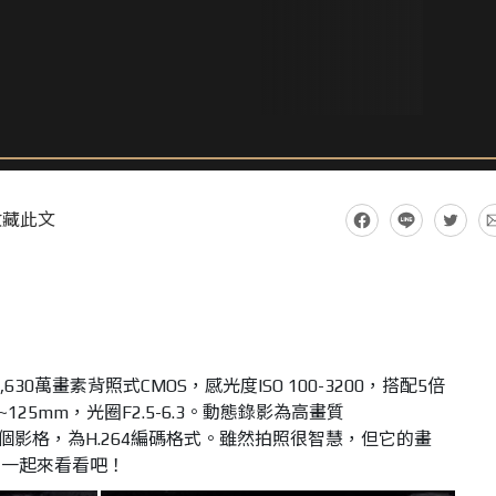
收藏此文
3吋1,630萬畫素背照式CMOS，感光度ISO 100-3200，搭配5倍
125mm，光圈F2.5-6.3。動態錄影為高畫質
製30個影格，為H.264編碼格式。雖然拍照很智慧，但它的畫
們一起來看看吧！