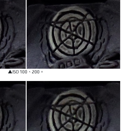
▲ISO 100、200。