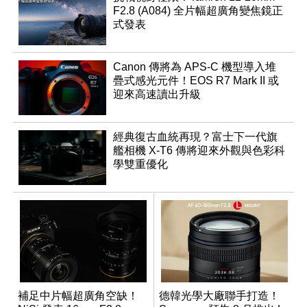
F2.8 (A084) 全片幅超廣角變焦鏡正
式發表
Canon 傳將為 APS-C 機型導入堆
疊式感光元件！EOS R7 Mark II 或
迎來高速讀出升級
經典復古血統再現？富士下一代旗
艦相機 X-T6 傳將迎來外觀與色彩科
學雙重優化
補足中片幅超廣角空缺！
德韓光學大廠聯手打造！