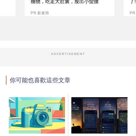
幾物，吃走大肚囊，瘦出小蠻腰
了
PR 新素簡
PR
ADVERTISEMENT
你可能也喜歡這些文章