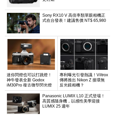
Sony RX10 V 高倍率類單眼相機正
式在台發表！建議售價 NT$ 65,980
迷你閃燈也可以打跳燈！
專利曝光引發熱議！Viltrox
神牛發表全新 Godox
傳將推出 Nikon Z 接環無
iM30Pro 復古微型閃光燈
反光鏡相機？
Panasonic LUMIX L10 正式登場！
高質感隨身機，以感性美學迎接
LUMIX 25 週年