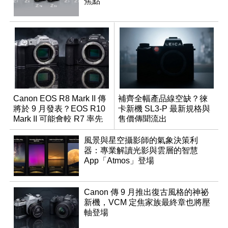
焦點
Canon EOS R8 Mark II 傳
補齊全幅產品線空缺？徠
將於 9 月發表？EOS R10
卡新機 SL3-P 最新規格與
Mark II 可能會較 R7 率先
售價傳聞流出
推出
風景與星空攝影師的氣象決策利
器：專業解讀光影與雲層的智慧
App「Atmos」登場
Canon 傳 9 月推出復古風格的神祕
新機，VCM 定焦家族最終章也將壓
軸登場