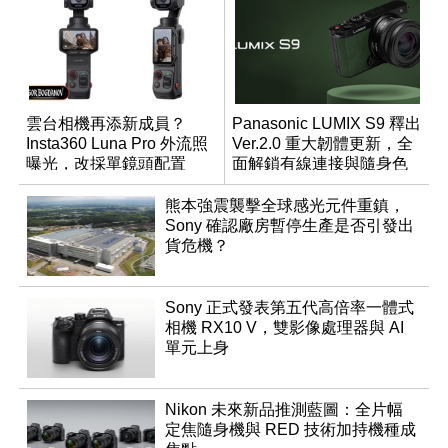
雲台相機再添新成員？
Panasonic LUMIX S9 釋出
Insta360 Luna Pro 外流照
Ver.2.0 重大韌體更新，全
曝光，改採單鏡頭配置
面解鎖有線連接與隨身色
調編輯
熊本強震襲擊全球感光元件重鎮，
Sony 確認廠房暫停生產是否引發出
貨危機？
Sony 正式發表第五代高倍率一體式
相機 RX10 V，雙影像處理器與 AI
單元上身
Nikon 未來新品推測藍圖：全片幅
定焦隨身機與 RED 技術加持機種成