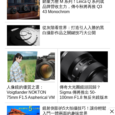
銷量力壓 M 系列！Leica Q 系列成
品牌營收主力，傳今秋將再推 Q3
43 Monochrom
從灰階看世界：打造引人入勝的黑
白攝影作品之關鍵技巧大公開
人像鏡的優質之選：
傳奇大光圈鏡頭回歸？
Voigtlander NOKTON
Sigma 傳將推出 50-
75mm F1.5 Aspherical VM
100mm F1.8 無反光鏡版本
鏡射倒影的5大拍攝技巧！讓你輕鬆
入門一體兩面的趣味世界