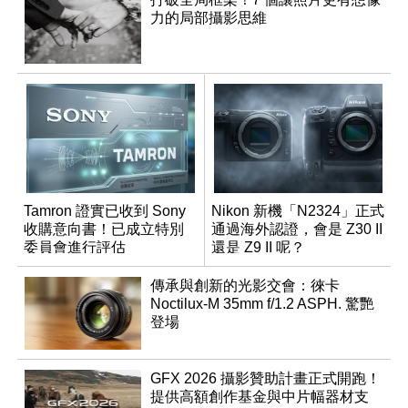
力的局部攝影思維
Tamron 證實已收到 Sony
Nikon 新機「N2324」正式
收購意向書！已成立特別
通過海外認證，會是 Z30 II
委員會進行評估
還是 Z9 II 呢？
傳承與創新的光影交會：徠卡
Noctilux-M 35mm f/1.2 ASPH. 驚艷
登場
GFX 2026 攝影贊助計畫正式開跑！
提供高額創作基金與中片幅器材支