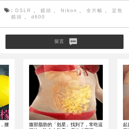
DSLR
鏡頭
Nikon
全片幅
定焦
、
、
、
、
鏡頭
d600
、
留言
，腰
腹部脂肪的「剋星」找到了，常吃這
起