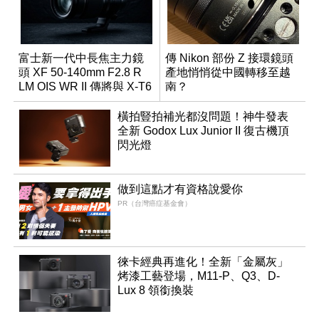
富士新一代中長焦主力鏡
傳 Nikon 部份 Z 接環鏡頭
頭 XF 50-140mm F2.8 R
產地悄悄從中國轉移至越
LM OIS WR II 傳將與 X-T6
南？
同步亮相
橫拍豎拍補光都沒問題！神牛發表
全新 Godox Lux Junior II 復古機頂
閃光燈
做到這點才有資格說愛你
PR（台灣癌症基金會）
徠卡經典再進化！全新「金屬灰」
烤漆工藝登場，M11-P、Q3、D-
Lux 8 領銜換裝