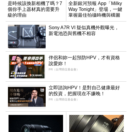
是時候該換新相機了嗎？7
全新銀河預報 App「Milky
個你手上器材真的需要升
Way Tonight」登場，一鍵
級的理由
掌握最佳拍攝時機與構圖
Sony A7R VI 疑似真機外觀曝光，
新電池恐與舊機不相容
伴侶和妳一起預防HPV，才有資格
說愛妳！
PR（台灣癌症基金會）
立即諮詢HPV！是對自己健康最好
的投資，把握現在不嫌晚！
PR（台灣癌症基金會）