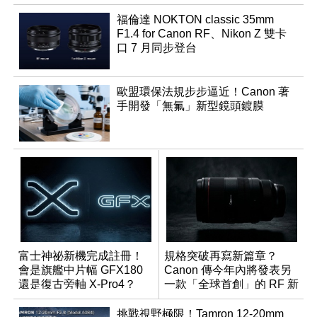
福倫達 NOKTON classic 35mm
F1.4 for Canon RF、Nikon Z 雙卡
口 7 月同步登台
歐盟環保法規步步逼近！Canon 著
手開發「無氟」新型鏡頭鍍膜
富士神祕新機完成註冊！
規格突破再寫新篇章？
會是旗艦中片幅 GFX180
Canon 傳今年內將發表另
還是復古旁軸 X-Pro4？
一款「全球首創」的 RF 新
鏡頭
挑戰視野極限！Tamron 12-20mm