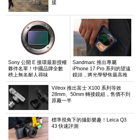
援
Sony 公開 E 接環最新授權
Sandmarc 推出專屬
夥伴名單！中國品牌全數
iPhone 17 Pro 系列的望遠
榜上無名耐人尋味
鏡頭，將光學變焦最高推
升至 16 倍
Viltrox 推出富士 X100 系列等效
28mm、50mm 轉接鏡組，售價不到
原廠一半
標準視角下的攝影樂趣！Leica Q3
43 快速評測