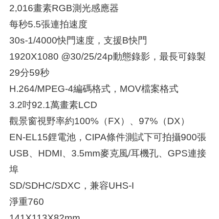
2,016畫素RGB測光感應器
每秒5.5張連拍速度
30s-1/4000快門速度，支援B快門
1920X1080 @30/25/24p動態錄影，最長可錄製
29分59秒
H.264/MPEG-4編碼格式，MOV檔案格式
3.2吋92.1萬畫素LCD
觀景窗視野率約100%（FX）、97%（DX）
EN-EL15鋰電池，CIPA條件測試下可拍攝900張
USB、HDMI、3.5mm麥克風/耳機孔、GPS連接
埠
SD/SDHC/SDXC，兼容UHS-I
淨重760
141X113X82mm