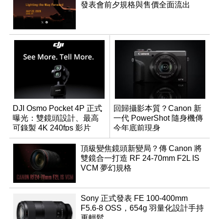
發表會前夕規格與售價全面流出
DJI Osmo Pocket 4P 正式
回歸攝影本質？Canon 新
曝光：雙鏡頭設計、最高
一代 PowerShot 隨身機傳
可錄製 4K 240fps 影片
今年底前現身
頂級變焦鏡頭新變局？傳 Canon 將
雙鏡合一打造 RF 24-70mm F2L IS
VCM 夢幻規格
Sony 正式發表 FE 100-400mm
F5.6-8 OSS，654g 羽量化設計手持
更輕鬆