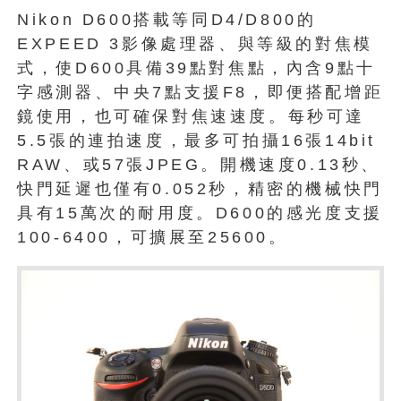
Nikon D600搭載等同D4/D800的
EXPEED 3影像處理器、與等級的對焦模
式，使D600具備39點對焦點，內含9點十
字感測器、中央7點支援F8，即便搭配增距
鏡使用，也可確保對焦速速度。每秒可達
5.5張的連拍速度，最多可拍攝16張14bit
RAW、或57張JPEG。開機速度0.13秒、
快門延遲也僅有0.052秒，精密的機械快門
具有15萬次的耐用度。D600的感光度支援
100-6400，可擴展至25600。