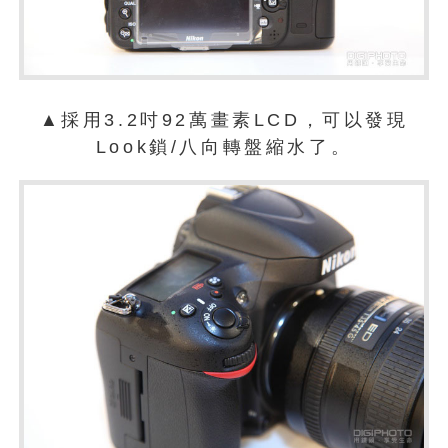
▲採用3.2吋92萬畫素LCD，可以發現
Look鎖/八向轉盤縮水了。