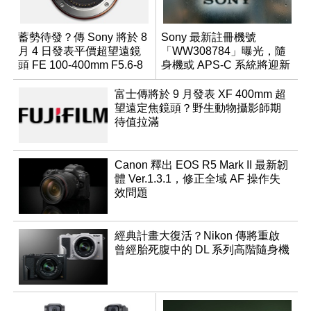
蓄勢待發？傳 Sony 將於 8
Sony 最新註冊機號
月 4 日發表平價超望遠鏡
「WW308784」曝光，隨
頭 FE 100-400mm F5.6-8
身機或 APS-C 系統將迎新
成員？
富士傳將於 9 月發表 XF 400mm 超
望遠定焦鏡頭？野生動物攝影師期
待值拉滿
Canon 釋出 EOS R5 Mark II 最新韌
體 Ver.1.3.1，修正全域 AF 操作失
效問題
經典計畫大復活？Nikon 傳將重啟
曾經胎死腹中的 DL 系列高階隨身機