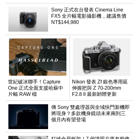
Sony 正式在台發表 Cinema Line
FX5 全片幅電影攝影機，建議售價
NT$144,980
世紀破冰聯手！Capture
Nikon 發表 Zf 銀色專用延
One 正式全面支援哈蘇中
伸握把與 Z 70-200mm
片幅 RAW 檔
F2.8 II 最新韌體更新
傳 Sony 雙處理器與全域快門新機即
將現身？多款機身鏡頭未來兩到三
個月內有望登場
打破全局框架！7 個讓照片更有想像