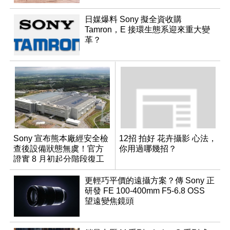
日媒爆料 Sony 擬全資收購
Tamron，E 接環生態系迎來重大變
革？
Sony 宣布熊本廠經安全檢
12招 拍好 花卉攝影 心法，
查後設備狀態無虞！官方
你用過哪幾招？
證實 8 月初起分階段復工
更輕巧平價的遠攝方案？傳 Sony 正
研發 FE 100-400mm F5-6.8 OSS
望遠變焦鏡頭