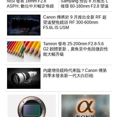
NiSi 發表 16mm F2.8
Samyang 預告 8 月推出 L
ASPH. 數位中片幅定焦鏡
接環 60-180mm F2.8 望遠
變焦鏡
Canon 傳將於 9 月推出全新 RF 超
望遠變焦鏡頭 RF 300-600mm
F5.6L IS USM
Tamron 發布 25-200mm F2.8-5.6
G2 韌體更新，廣角至中焦段微距性
能大幅升級
內建增倍鏡時代來臨？Canon 傳第
四季末發表新一代大白巨砲