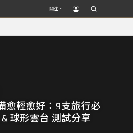
關注
備愈輕愈好：9支旅行必
 & 球形雲台 測試分享