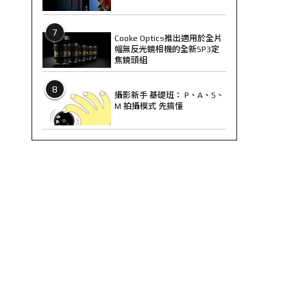
7
Cooke Optics推出適用於全片
幅無反光鏡相機的全新SP3定
焦鏡頭組
8
攝影新手 基礎班： P、A、S、
M 拍攝模式 先搞懂