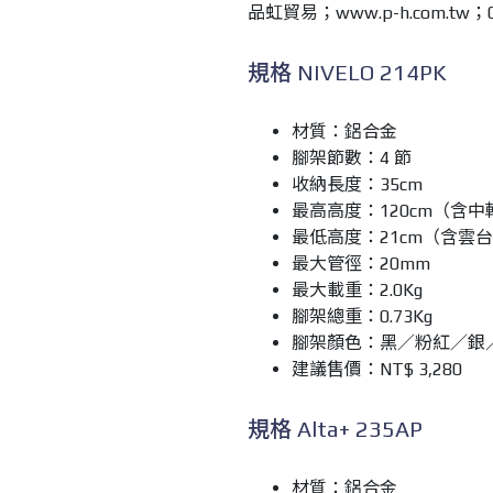
品虹貿易；www.p-h.com.tw；07
規格 NIVELO 214PK
材質：鋁合金
腳架節數：4 節
收納長度：35cm
最高高度：120cm（含
最低高度：21cm（含雲
最大管徑：20mm
最大載重：2.0Kg
腳架總重：0.73Kg
腳架顏色：黑／粉紅／銀
建議售價：NT$ 3,280
規格 Alta+ 235AP
材質：鋁合金