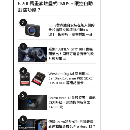
6,200萬畫素堆疊式CMOS + 眼控自動
對焦功能？
2
Sony發表適合安裝在無人機的
全片幅可交換鏡頭相機ILX-
LR1，集輕巧、高畫質於一身
3
疑似FUJIFILM GFX100 II實機
照流出！同時可能會有新的軟
片模擬推出
4
Western Digital 宣布推出
SanDisk Extreme PRO SDXC
UHS-II V60 等級記憶卡
5
GoPro Hero 12重磅發表！續航
力大升級，建議售價新台幣
14,900元
6
傳聞GoPro將於9月6日發表最
新運動攝影機GoPro Hero 12？