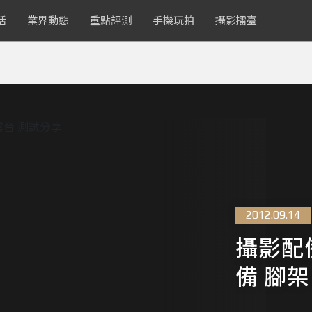
活
業界動態
重點評測
手機玩拍
攝影擂臺
2012.09.14
攝影配
備 腳架