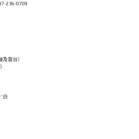
-236-0709
中軸及雲台）
台）
／白