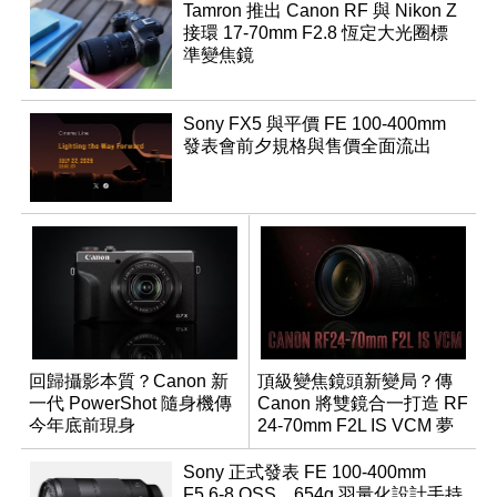
Tamron 推出 Canon RF 與 Nikon Z
接環 17-70mm F2.8 恆定大光圈標
準變焦鏡
Sony FX5 與平價 FE 100-400mm
發表會前夕規格與售價全面流出
回歸攝影本質？Canon 新
頂級變焦鏡頭新變局？傳
一代 PowerShot 隨身機傳
Canon 將雙鏡合一打造 RF
今年底前現身
24-70mm F2L IS VCM 夢
幻規格
Sony 正式發表 FE 100-400mm
F5.6-8 OSS，654g 羽量化設計手持