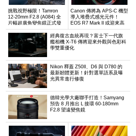
挑戰視野極限！Tamron
Canon 傳將為 APS-C 機型
12-20mm F2.8 (A084) 全
導入堆疊式感光元件！
片幅超廣角變焦鏡正式發
EOS R7 Mark II 或迎來高
表
速讀出升級
經典復古血統再現？富士下一代旗
艦相機 X-T6 傳將迎來外觀與色彩科
學雙重優化
Nikon 釋蓋 Z50II、D6 與 D780 的
最新韌體更新！針對選單語系及曝
光異常進行修復
德韓光學大廠聯手打造！Samyang
預告 8 月推出 L 接環 60-180mm
F2.8 望遠變焦鏡