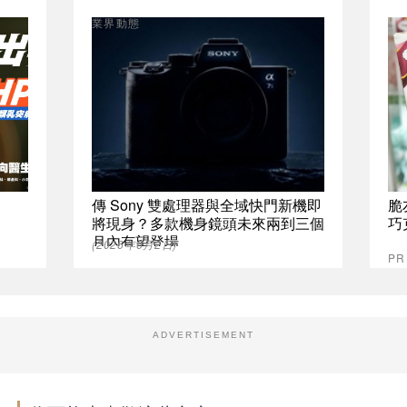
業界動態
傳 Sony 雙處理器與全域快門新機即
脆
將現身？多款機身鏡頭未來兩到三個
巧
月內有望登場
(2026年6月2日)
P
ADVERTISEMENT