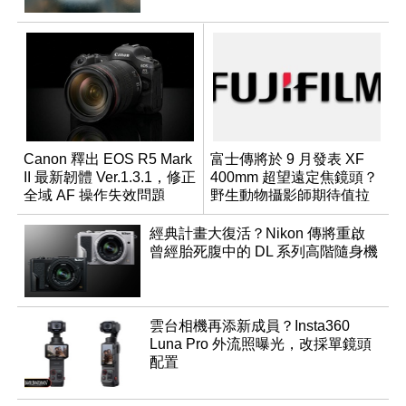
Canon 釋出 EOS R5 Mark
富士傳將於 9 月發表 XF
II 最新韌體 Ver.1.3.1，修正
400mm 超望遠定焦鏡頭？
全域 AF 操作失效問題
野生動物攝影師期待值拉
滿
經典計畫大復活？Nikon 傳將重啟
曾經胎死腹中的 DL 系列高階隨身機
雲台相機再添新成員？Insta360
Luna Pro 外流照曝光，改採單鏡頭
配置