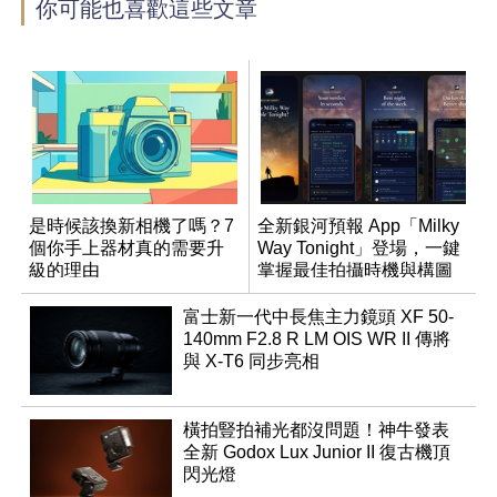
你可能也喜歡這些文章
是時候該換新相機了嗎？7
全新銀河預報 App「Milky
個你手上器材真的需要升
Way Tonight」登場，一鍵
級的理由
掌握最佳拍攝時機與構圖
富士新一代中長焦主力鏡頭 XF 50-
140mm F2.8 R LM OIS WR II 傳將
與 X-T6 同步亮相
橫拍豎拍補光都沒問題！神牛發表
全新 Godox Lux Junior II 復古機頂
閃光燈