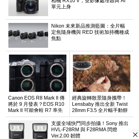
相機 RX10 V，雙影像處理器與 AI
單元上身
Nikon 未來新品推測藍圖：全片幅
定焦隨身機與 RED 技術加持機種成
焦點
Canon EOS R8 Mark II 傳
經典旋轉散景隨身攜帶！
將於 9 月發表？EOS R10
Lensbaby 推出全新 Twist
Mark II 可能會較 R7 率先
28mm F3.5 全片幅手動餅
推出
乾鏡
支援全域快門同步拍攝！Sony 推出
HVL-F28RM 與 F28RMA 閃燈
Ver.2.00 韌體