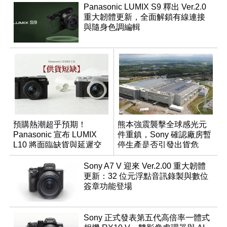
Panasonic LUMIX S9 釋出 Ver.2.0
重大韌體更新，全面解鎖有線連接
與隨身色調編輯
預購熱潮超乎預期！
熊本強震襲擊全球感光元
Panasonic 宣布 LUMIX
件重鎮，Sony 確認廠房暫
L10 將面臨缺貨與延遲交
停生產是否引發出貨危
貨時間
機？
Sony A7 V 迎來 Ver.2.00 重大韌體
更新：32 位元浮點音訊錄製與數位
簽章功能登場
Sony 正式發表第五代高倍率一體式