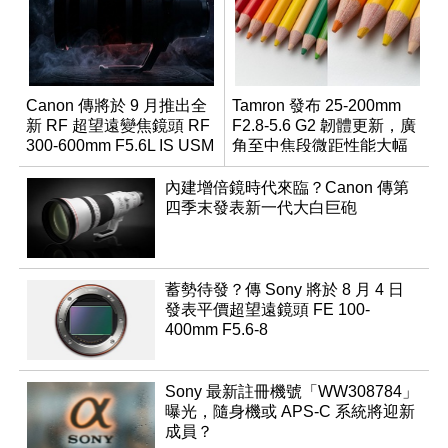
Canon 傳將於 9 月推出全
Tamron 發布 25-200mm
新 RF 超望遠變焦鏡頭 RF
F2.8-5.6 G2 韌體更新，廣
300-600mm F5.6L IS USM
角至中焦段微距性能大幅
升級
內建增倍鏡時代來臨？Canon 傳第
四季末發表新一代大白巨砲
蓄勢待發？傳 Sony 將於 8 月 4 日
發表平價超望遠鏡頭 FE 100-
400mm F5.6-8
Sony 最新註冊機號「WW308784」
曝光，隨身機或 APS-C 系統將迎新
成員？