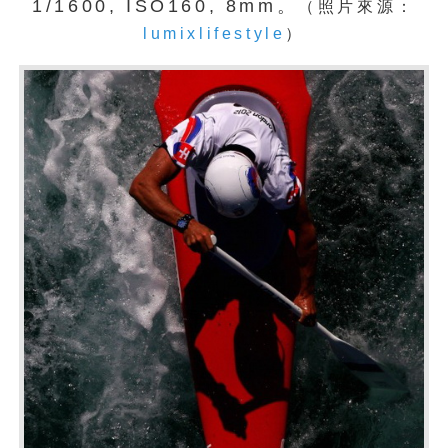
1/1600, ISO160, 8mm。
（照片來源：
lumixlifestyle
）