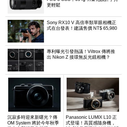
更輕鬆
Sony RX10 V 高倍率類單眼相機正
式在台發表！建議售價 NT$ 65,980
專利曝光引發熱議！Viltrox 傳將推
出 Nikon Z 接環無反光鏡相機？
沉寂多時迎來新曙光？傳
Panasonic LUMIX L10 正
OM System 將於今年秋季
式登場！高質感隨身機，