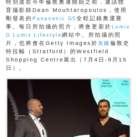
特別選在今年倫敦奧運開始之前，邀請體
育攝影師Dean Mouhtaropoulos，使用
剛發表的
全程記錄奧運賽
Panasonic G5
事。每日所拍攝的照片，將會更新於
Lumix
網站中。所拍攝的照
G Lumix Lifestyle
片，也將會在Getty Images於
倫敦史
英國
特拉幅（Stratford）的Westfield
Shopping Centre展出（7月4日-9月15
日）。