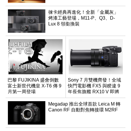
徠卡經典再進化！全新「金屬灰」
烤漆工藝登場，M11-P、Q3、D-
Lux 8 領銜換裝
巴黎 FUJIKINA 盛會倒數
Sony 7 月雙機齊發！全域
富士新世代機皇 X-T6 傳 9
快門電影機 FX5 與睽違 9
月第一周登場
年長焦旗艦 RX10 V 即將
登場
Megadap 推出全球首款 Leica M 轉
Canon RF 自動對焦轉接環 M2RF