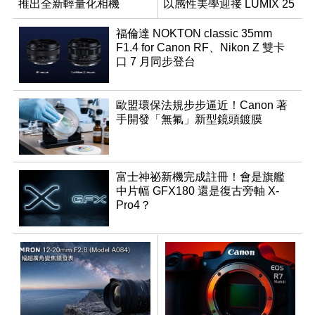
推出全新輕量化相機
以感性美學迎接 LUMIX 25
週年
福倫達 NOKTON classic 35mm
F1.4 for Canon RF、Nikon Z 雙卡
口 7 月同步登台
歐盟環保法規步步逼近！Canon 著
手開發「無氟」新型鏡頭鍍膜
富士神祕新機完成註冊！會是旗艦
中片幅 GFX180 還是復古旁軸 X-
Pro4？