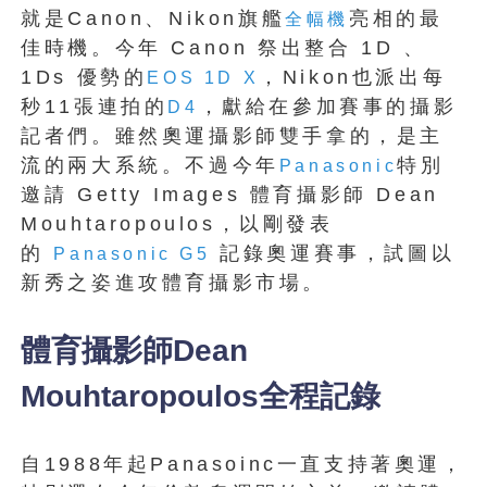
就是Canon、Nikon旗艦
亮相的最
全幅機
佳時機。今年 Canon 祭出整合 1D 、
1Ds 優勢的
，Nikon也派出每
EOS 1D X
秒11張連拍的
，獻給在參加賽事的攝影
D4
記者們。雖然奧運攝影師雙手拿的，是主
流的兩大系統。不過今年
特別
Panasonic
邀請 Getty Images 體育攝影師 Dean
Mouhtaropoulos，以剛發表
的
記錄奧運賽事，試圖以
Panasonic G5
新秀之姿進攻體育攝影市場。
體育攝影師Dean
Mouhtaropoulos全程記錄
自1988年起Panasoinc一直支持著奧運，