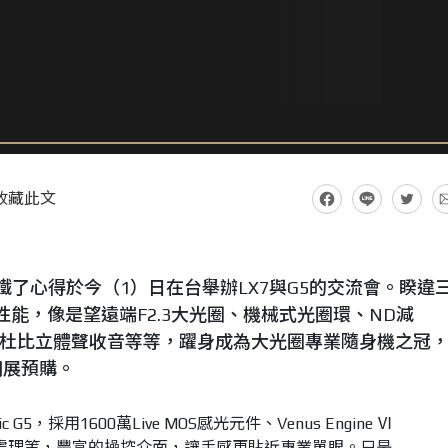
收藏此文
ic鐵了心得於今（1）日在台舉辦LX7與G5的交流會。睽違
入諸多性能，像是望遠端F2.3大光圈、機械式光圈環、ND減
影、支援杜比立體聲收音等等，躍身成為大光圈專業隨身機之冠
應用展預購。
G5，採用1600萬Live MOS感光元件、Venus Engine Ⅵ
NR處理等，豐富的操控介面，讓手感更貼近專業單眼。只是