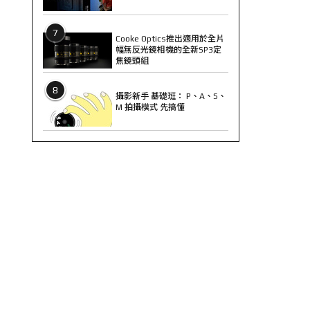
7
Cooke Optics推出適用於全片
幅無反光鏡相機的全新SP3定
焦鏡頭組
8
攝影新手 基礎班： P、A、S、
M 拍攝模式 先搞懂