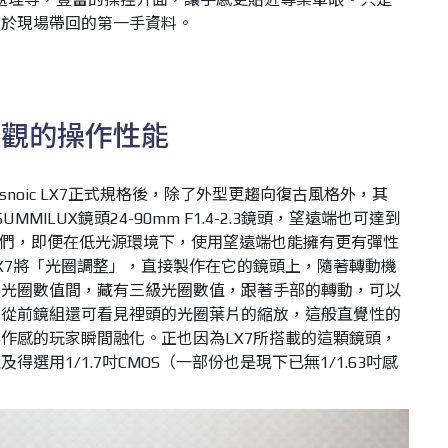
編於現場帶回的第一手資料。
直觀的操作性能
asnoic LX7正式規格後，除了外型更趨向復古風格外，其
-SUMMILUX鏡頭24-90mm F1.4-2.3鏡頭，望遠端也可達到
影師們，即便在低光源環境下，使用望遠端也能擁有更有彈性
X7將「光圈調整」，直接製作在它的鏡頭上，隨著轉動機
的光圈數值間，藏有三級光圈數值，跟著手部的轉動，可以
，從前鏡組還可看見裡頭的光圈葉片的縮放，這般直覺性的
作感的玩家瞬間融化。正也因為LX7所搭載的這顆鏡頭，
選用1/1.7吋CMOS（一部份也是現下已無1/1.63吋感