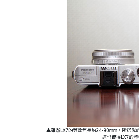
▲雖然LX7的等效焦長約24-90mm，所搭載的LE
這也使得LX7的