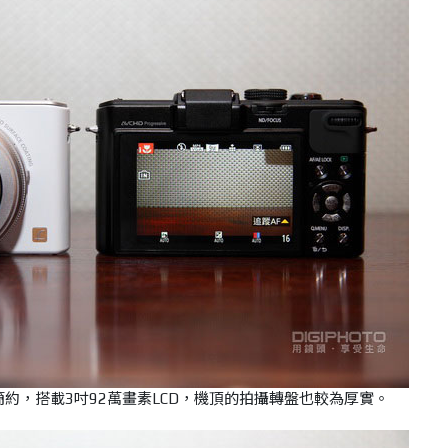
部較為簡約，搭載3吋92萬畫素LCD，機頂的拍攝轉盤也較為厚實。