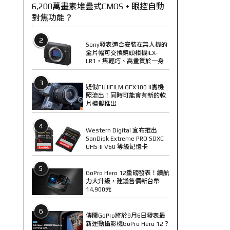
6,200萬畫素堆疊式CMOS + 眼控自動
對焦功能？
2
Sony發表適合安裝在無人機的
全片幅可交換鏡頭相機ILX-
LR1，集輕巧、高畫質於一身
3
疑似FUJIFILM GFX100 II實機
照流出！同時可能會有新的軟
片模擬推出
4
Western Digital 宣布推出
SanDisk Extreme PRO SDXC
UHS-II V60 等級記憶卡
5
GoPro Hero 12重磅發表！續航
力大升級，建議售價新台幣
14,900元
6
傳聞GoPro將於9月6日發表最
新運動攝影機GoPro Hero 12？