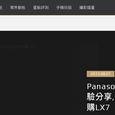
活
業界動態
重點評測
手機玩拍
攝影擂臺
2012.08.01
Panas
驗分享,
購LX7