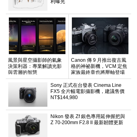
利曝光
風景與星空攝影師的氣象
Canon 傳 9 月推出復古風
決策利器：專業解讀光影
格的神祕新機，VCM 定焦
與雲層的智慧
家族最終章也將壓軸登場
App「Atmos」登場
Sony 正式在台發表 Cinema Line
FX5 全片幅電影攝影機，建議售價
NT$144,980
Nikon 發表 Zf 銀色專用延伸握把與
Z 70-200mm F2.8 II 最新韌體更新