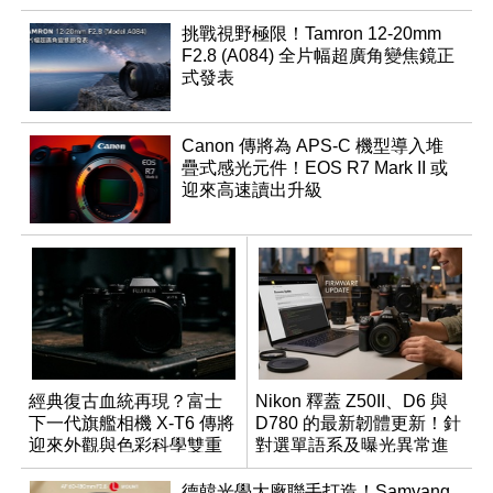
挑戰視野極限！Tamron 12-20mm
F2.8 (A084) 全片幅超廣角變焦鏡正
式發表
Canon 傳將為 APS-C 機型導入堆
疊式感光元件！EOS R7 Mark II 或
迎來高速讀出升級
經典復古血統再現？富士
Nikon 釋蓋 Z50II、D6 與
下一代旗艦相機 X-T6 傳將
D780 的最新韌體更新！針
迎來外觀與色彩科學雙重
對選單語系及曝光異常進
優化
行修復
德韓光學大廠聯手打造！Samyang