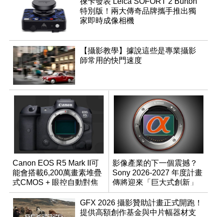
徠卡發表 Leica SOFORT 2 Burton
特別版！兩大傳奇品牌攜手推出獨
家即時成像相機
【攝影教學】據說這些是專業攝影
師常用的快門速度
Canon EOS R5 Mark II可
影像產業的下一個震撼？
能會搭載6,200萬畫素堆疊
Sony 2026-2027 年度計畫
式CMOS + 眼控自動對焦
傳將迎來「巨大式創新」
功能？
GFX 2026 攝影贊助計畫正式開跑！
提供高額創作基金與中片幅器材支