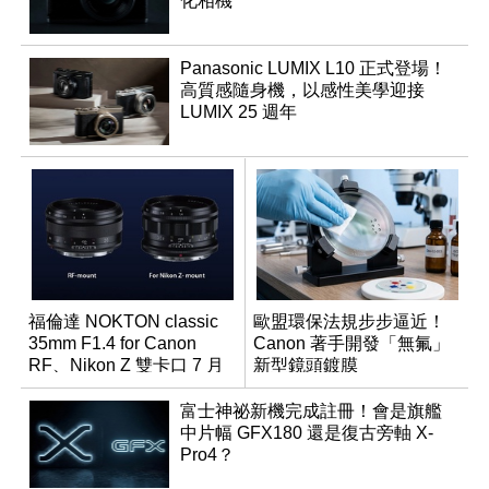
化相機
Panasonic LUMIX L10 正式登場！
高質感隨身機，以感性美學迎接
LUMIX 25 週年
福倫達 NOKTON classic
歐盟環保法規步步逼近！
35mm F1.4 for Canon
Canon 著手開發「無氟」
RF、Nikon Z 雙卡口 7 月
新型鏡頭鍍膜
同步登台
富士神祕新機完成註冊！會是旗艦
中片幅 GFX180 還是復古旁軸 X-
Pro4？