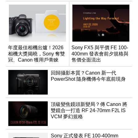
年度最佳相機出爐！2026
Sony FX5 與平價 FE 100-
相機大獎揭曉，Sony 奪雙
400mm 發表會前夕規格與
冠、Canon 獲用戶青睞
售價全面流出
回歸攝影本質？Canon 新一代
PowerShot 隨身機傳今年底前現身
頂級變焦鏡頭新變局？傳 Canon 將
雙鏡合一打造 RF 24-70mm F2L IS
VCM 夢幻規格
Sony 正式發表 FE 100-400mm