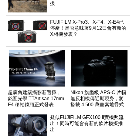
援
FUJIFILM X-Pro3、X-T4、X-E4已
停產！是否意味著9月12日會有新的
X相機發表？
超廣角建築攝影新選擇，
Nikon 旗艦級 APS-C 片幅
銘匠光學 TTArtisan 17mm
無反相機傳近期現身，將
F4 移軸鏡頭正式發表
搭載 4,500 萬畫素堆疊式
感光元件？
疑似FUJIFILM GFX100 II實機照流
出！同時可能會有新的軟片模擬推
出