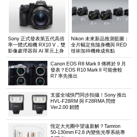
Sony 正式發表第五代高倍
Nikon 未來新品推測藍圖：
率一體式相機 RX10 V，雙
全片幅定焦隨身機與 RED
影像處理器與 AI 單元上身
技術加持機種成焦點
Canon EOS R8 Mark II 傳將於 9 月
發表？EOS R10 Mark II 可能會較
R7 率先推出
支援全域快門同步拍攝！Sony 推出
HVL-F28RM 與 F28RMA 閃燈
Ver.2.00 韌體
恆定大光圈中望遠新解？Tamron
50-130mm F2.8 內變焦光學系統專