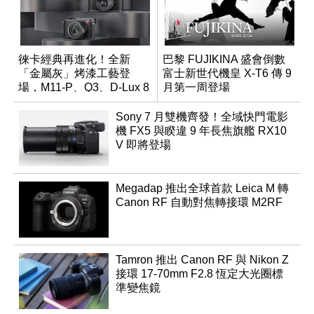
徠卡經典再進化！全新
巴黎 FUJIKINA 盛會倒數
「金屬灰」烤漆工藝登
富士新世代機皇 X-T6 傳 9
場，M11-P、Q3、D-Lux 8
月第一周登場
領銜換裝
Sony 7 月雙機齊發！全域快門電影
機 FX5 與睽違 9 年長焦旗艦 RX10
V 即將登場
Megadap 推出全球首款 Leica M 轉
Canon RF 自動對焦轉接環 M2RF
Tamron 推出 Canon RF 與 Nikon Z
接環 17-70mm F2.8 恆定大光圈標
準變焦鏡