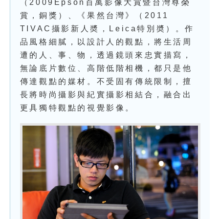
（2009Epson百萬影像大賞暨台灣尊榮
賞，銅獎）、《果然台灣》（2011
TIVAC攝影新人奬，Leica特別奬）。作
品風格細膩，以設計人的觀點，將生活周
遭的人、事、物，透過鏡頭來忠實描寫，
無論底片數位、高階低階相機，都只是他
傳達觀點的媒材。不受固有傳統限制，擅
長將時尚攝影與紀實攝影相結合，融合出
更具獨特觀點的視覺影像。