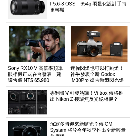
F5.6-8 OSS，654g 羽量化設計手持
更輕鬆
Sony RX10 V 高倍率類單
迷你閃燈也可以打跳燈！
眼相機正式在台發表！建
神牛發表全新 Godox
議售價 NT$ 65,980
iM30Pro 復古微型閃光燈
專利曝光引發熱議！Viltrox 傳將推
出 Nikon Z 接環無反光鏡相機？
沉寂多時迎來新曙光？傳 OM
System 將於今年秋季推出全新輕量