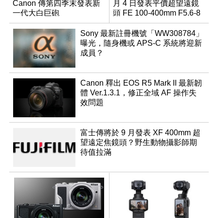
Canon 傳第四季末發表新
月 4 日發表平價超望遠鏡
一代大白巨砲
頭 FE 100-400mm F5.6-8
Sony 最新註冊機號「WW308784」
曝光，隨身機或 APS-C 系統將迎新
成員？
Canon 釋出 EOS R5 Mark II 最新韌
體 Ver.1.3.1，修正全域 AF 操作失
效問題
富士傳將於 9 月發表 XF 400mm 超
望遠定焦鏡頭？野生動物攝影師期
待值拉滿