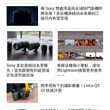
傳 Sony 雙處理器與全域快門新機即
將現身？多款機身鏡頭未來兩到三
個月內有望登場
Sony 多款新鏡頭名單曝
掌握這幾個小要點，讓你
光！從魚眼變焦到超望遠
用Lightroom後製更有效率
定焦原型鏡現身
～～
標準視角下的攝影樂趣！Leica Q3
43 快速評測