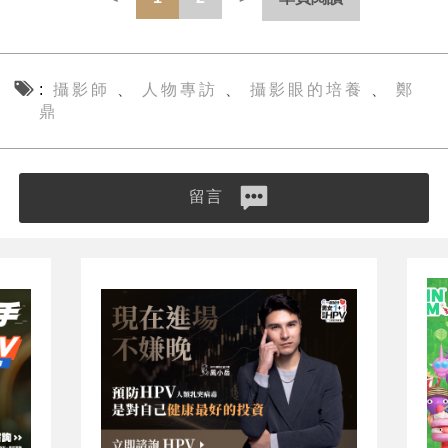
攝影師
人物專訪
攝影眼的培養
鄭
、
、
、
鼎
留言