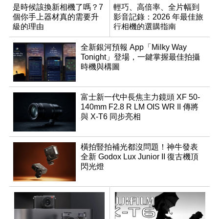
是時候該換新相機了嗎？7
輕巧、高倍率、全片幅到
個你手上器材真的需要升
影音記錄：2026 年最佳旅
級的理由
行相機的選購指南
全新銀河預報 App「Milky Way
Tonight」登場，一鍵掌握最佳拍攝
時機與構圖
富士新一代中長焦主力鏡頭 XF 50-
140mm F2.8 R LM OIS WR II 傳將
與 X-T6 同步亮相
橫拍豎拍補光都沒問題！神牛發表
全新 Godox Lux Junior II 復古機頂
閃光燈