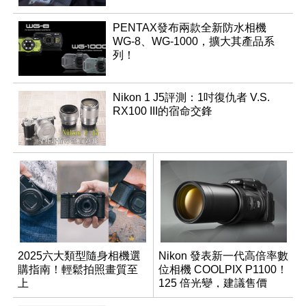
PENTAX發布兩款全新防水相機
WG-8、WG-1000，擴大其產品系
列！
Nikon 1 J5評測：1吋復仇者 V.S.
RX100 III的宿命交鋒
2025六大類型隨身相機選
Nikon 發表新一代高倍率數
購指南！輕鬆拍照畫質至
位相機 COOLPIX P1100！
上
125 倍光變，建議售價
NT$36,000