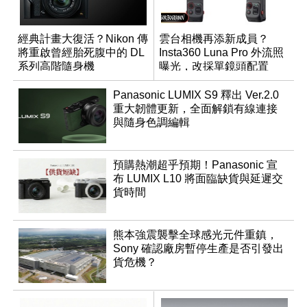
經典計畫大復活？Nikon 傳
雲台相機再添新成員？
將重啟曾經胎死腹中的 DL
Insta360 Luna Pro 外流照
系列高階隨身機
曝光，改採單鏡頭配置
Panasonic LUMIX S9 釋出 Ver.2.0
重大韌體更新，全面解鎖有線連接
與隨身色調編輯
預購熱潮超乎預期！Panasonic 宣
布 LUMIX L10 將面臨缺貨與延遲交
貨時間
熊本強震襲擊全球感光元件重鎮，
Sony 確認廠房暫停生產是否引發出
貨危機？