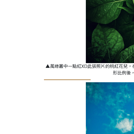
▲萬綠叢中一點紅XD此張照片的桃紅花兒
形比例後，畫