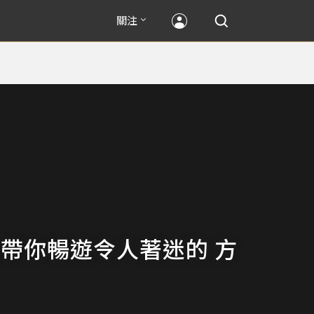
關注
go帶你暢遊令人著迷的 方