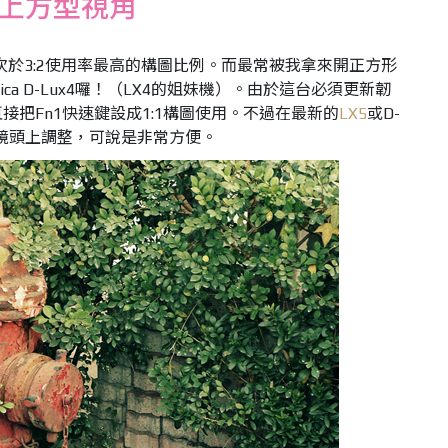
 4迷上方型視角
o僅次於3:2使用率最高的構圖比例。而最常被我拿來開正方形
ca D-Lux4囉！（LX4的姐妹機）。由於這台必須更新韌
直接把Fn1快速鍵設成1:1構圖使用。不過在最新的
LX5
或D-
以在鏡頭上調整，可說是非常方便。