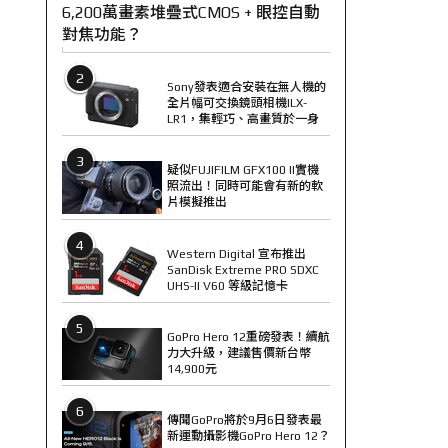
6,200萬畫素堆疊式CMOS + 眼控自動
對焦功能？
2
Sony發表適合安裝在無人機的
全片幅可交換鏡頭相機ILX-
LR1，集輕巧、高畫質於一身
3
疑似FUJIFILM GFX100 II實機
照流出！同時可能會有新的軟
片模擬推出
4
Western Digital 宣布推出
SanDisk Extreme PRO SDXC
UHS-II V60 等級記憶卡
5
GoPro Hero 12重磅發表！續航
力大升級，建議售價新台幣
14,900元
6
傳聞GoPro將於9月6日發表最
新運動攝影機GoPro Hero 12？