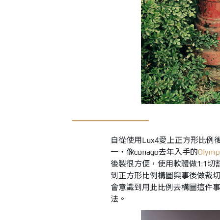
自從使用Lux4愛上正方形比例
一，像conago去年入手的
Olymp
後製很方便，使用軟體做1:1切
到正方形比例構圖與事後做裁
會意識到用此比例去構圖這件
法。