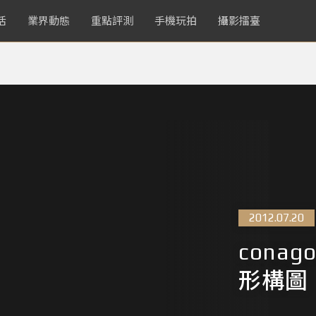
活
業界動態
重點評測
手機玩拍
攝影擂臺
2012.07.20
cona
形構圖