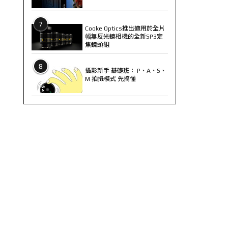
7
Cooke Optics推出適用於全片
幅無反光鏡相機的全新SP3定
焦鏡頭組
8
攝影新手 基礎班： P、A、S、
M 拍攝模式 先搞懂