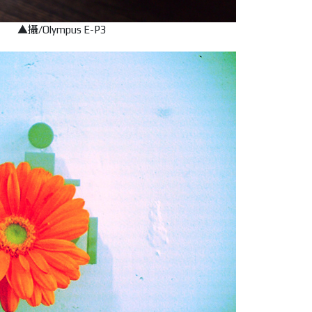
▲攝/Olympus E-P3