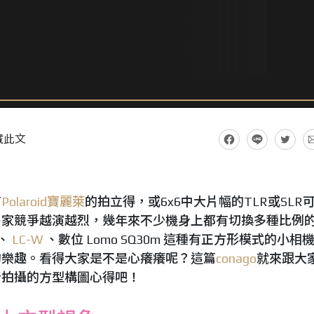
藏此文
有
Polaroid寶麗萊
的拍立得，或6x6中大片幅的TLR或SLR
各家競爭越演越烈，幾年來不少機身上都有切換多種比例
、
LC-W
、數位 Lomo SQ30m 這種有正方形模式的小相
的樂趣。看得大家是不是心癢癢呢？這篇
conago
就來跟大
所拍攝的方型構圖心得吧！