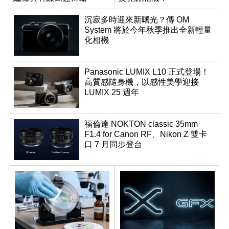
沉寂多時迎來新曙光？傳 OM
System 將於今年秋季推出全新輕量
化相機
Panasonic LUMIX L10 正式登場！
高質感隨身機，以感性美學迎接
LUMIX 25 週年
福倫達 NOKTON classic 35mm
F1.4 for Canon RF、Nikon Z 雙卡
口 7 月同步登台