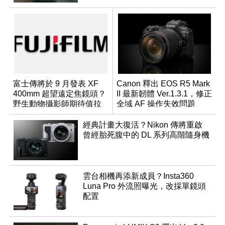
富士傳將於 9 月發表 XF
Canon 釋出 EOS R5 Mark
400mm 超望遠定焦鏡頭？
II 最新韌體 Ver.1.3.1，修正
野生動物攝影師期待值拉
全域 AF 操作失效問題
滿
經典計畫大復活？Nikon 傳將重啟
曾經胎死腹中的 DL 系列高階隨身機
雲台相機再添新成員？Insta360
Luna Pro 外流照曝光，改採單鏡頭
配置