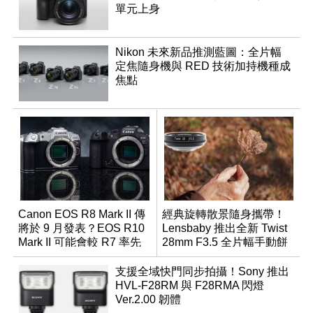
單元上身
Nikon 未來新品推測藍圖：全片幅
定焦隨身機與 RED 技術加持機種成
焦點
Canon EOS R8 Mark II 傳
經典旋轉散景隨身攜帶！
將於 9 月發表？EOS R10
Lensbaby 推出全新 Twist
Mark II 可能會較 R7 率先
28mm F3.5 全片幅手動餅
推出
乾鏡
支援全域快門同步拍攝！Sony 推出
HVL-F28RM 與 F28RMA 閃燈
Ver.2.00 韌體