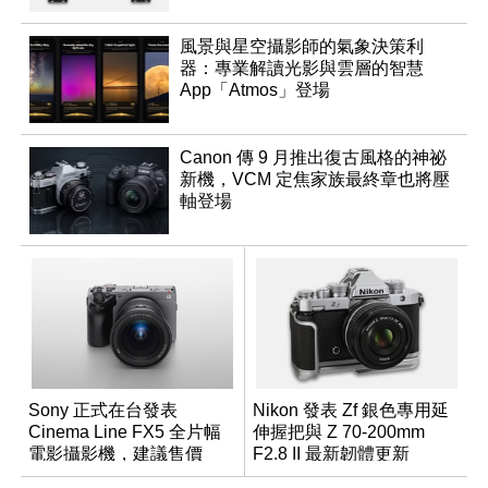
風景與星空攝影師的氣象決策利
器：專業解讀光影與雲層的智慧
App「Atmos」登場
Canon 傳 9 月推出復古風格的神祕
新機，VCM 定焦家族最終章也將壓
軸登場
Sony 正式在台發表
Nikon 發表 Zf 銀色專用延
Cinema Line FX5 全片幅
伸握把與 Z 70-200mm
電影攝影機，建議售價
F2.8 II 最新韌體更新
NT$144,980