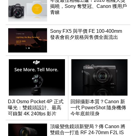
年度最佳相機出爐！2026 相機大獎
揭曉，Sony 奪雙冠、Canon 獲用戶
青睞
Sony FX5 與平價 FE 100-400mm
發表會前夕規格與售價全面流出
DJI Osmo Pocket 4P 正式
回歸攝影本質？Canon 新
曝光：雙鏡頭設計、最高
一代 PowerShot 隨身機傳
可錄製 4K 240fps 影片
今年底前現身
頂級變焦鏡頭新變局？傳 Canon 將
雙鏡合一打造 RF 24-70mm F2L IS