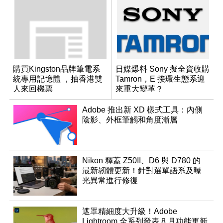
購買Kingston品牌筆電系
日媒爆料 Sony 擬全資收購
統專用記憶體 ，抽香港雙
Tamron，E 接環生態系迎
人來回機票
來重大變革？
Adobe 推出新 XD 樣式工具：內側
陰影、外框筆觸和角度漸層
Nikon 釋蓋 Z50II、D6 與 D780 的
最新韌體更新！針對選單語系及曝
光異常進行修復
遮罩精細度大升級！Adobe
Lightroom 全系列發表 8 月功能更新