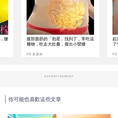
，腰
腹部脂肪的「剋星」找到了，常吃這
起
幾物，吃走大肚囊，瘦出小蠻腰
了
PR 新素簡
PR
ADVERTISEMENT
你可能也喜歡這些文章