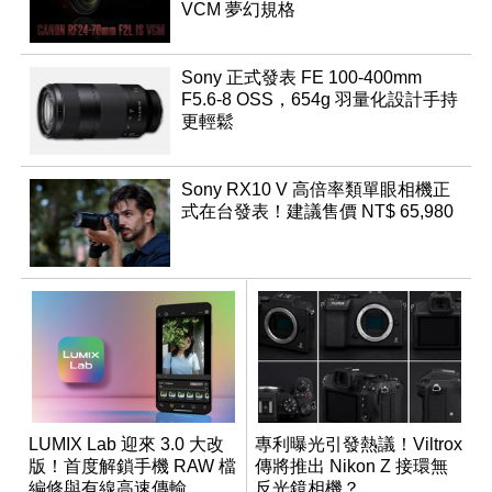
VCM 夢幻規格
Sony 正式發表 FE 100-400mm
F5.6-8 OSS，654g 羽量化設計手持
更輕鬆
Sony RX10 V 高倍率類單眼相機正
式在台發表！建議售價 NT$ 65,980
LUMIX Lab 迎來 3.0 大改
專利曝光引發熱議！Viltrox
版！首度解鎖手機 RAW 檔
傳將推出 Nikon Z 接環無
編修與有線高速傳輸
反光鏡相機？