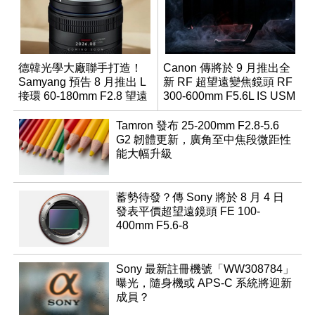
德韓光學大廠聯手打造！
Canon 傳將於 9 月推出全
Samyang 預告 8 月推出 L
新 RF 超望遠變焦鏡頭 RF
接環 60-180mm F2.8 望遠
300-600mm F5.6L IS USM
變焦鏡
Tamron 發布 25-200mm F2.8-5.6
G2 韌體更新，廣角至中焦段微距性
能大幅升級
蓄勢待發？傳 Sony 將於 8 月 4 日
發表平價超望遠鏡頭 FE 100-
400mm F5.6-8
Sony 最新註冊機號「WW308784」
曝光，隨身機或 APS-C 系統將迎新
成員？