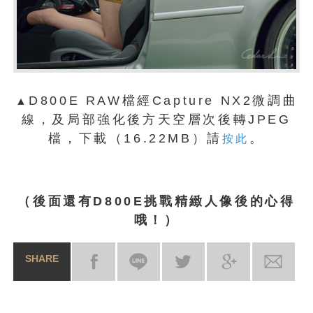
D800E RAW檔經Capture NX2微調曲
▲
線，及局部強化後方天空層次後轉JPEG
檔，下載（16.22MB）請
。
按此
（後面還有D800E挑戰精緻人像後的心得
哦！）
SHARE