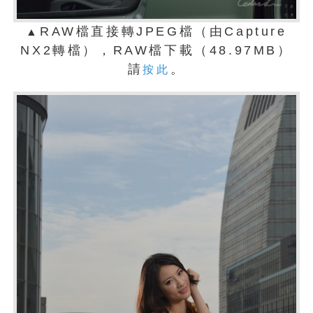
RAW檔直接轉JPEG檔（由Capture
▲
NX2轉檔），RAW檔下載（48.97MB）
請
。
按此