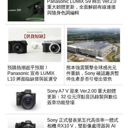
Panasonic LUMIX S9 釋出 Ver.2.0
重大韌體更新，全面解鎖有線連接
與隨身色調編輯
預購熱潮超乎預期！
熊本強震襲擊全球感光元
Panasonic 宣布 LUMIX
件重鎮，Sony 確認廠房暫
L10 將面臨缺貨與延遲交
停生產是否引發出貨危
貨時間
機？
Sony A7 V 迎來 Ver.2.00 重大韌體
更新：32 位元浮點音訊錄製與數位
簽章功能登場
Sony 正式發表第五代高倍率一體式
相機 RX10 V，雙影像處理器與 AI