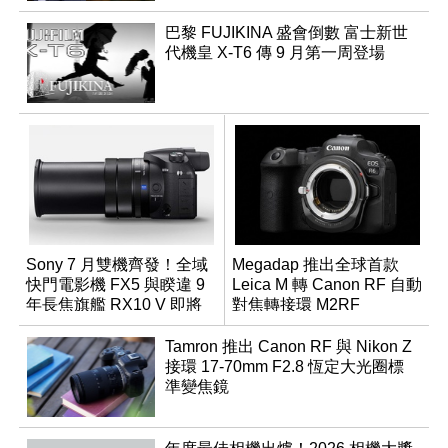
巴黎 FUJIKINA 盛會倒數 富士新世
代機皇 X-T6 傳 9 月第一周登場
Sony 7 月雙機齊發！全域
Megadap 推出全球首款
快門電影機 FX5 與睽違 9
Leica M 轉 Canon RF 自動
年長焦旗艦 RX10 V 即將
對焦轉接環 M2RF
登場
Tamron 推出 Canon RF 與 Nikon Z
接環 17-70mm F2.8 恆定大光圈標
準變焦鏡