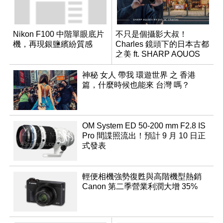
Nikon F100 中階單眼底片
不只是個攝影大叔！
機，再現銀鹽繽紛質感
Charles 鏡頭下的日本古都
之美 ft. SHARP AQUOS
R9 pro
神秘 女人 帶我 環遊世界 之 香港
篇，什麼時候也能來 台灣 嗎？
OM System ED 50-200 mm F2.8 IS
Pro 間諜照流出！預計 9 月 10 日正
式發表
輕便相機強勢復甦與高階機型熱銷
Canon 第二季營業利潤大增 35%