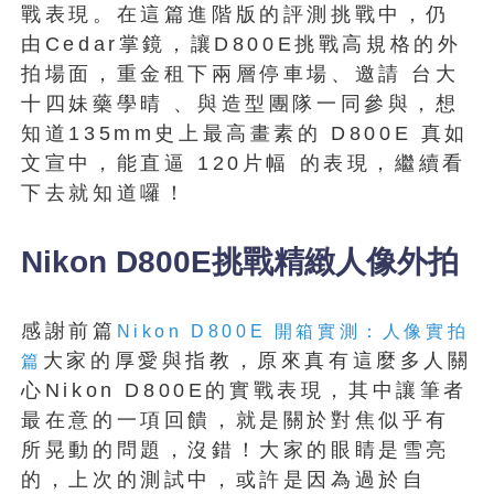
戰表現。在這篇進階版的評測挑戰中，仍
由Cedar掌鏡，讓D800E挑戰高規格的外
拍場面，重金租下兩層停車場、邀請 台大
十四妹藥學晴 、與造型團隊一同參與，想
知道135mm史上最高畫素的 D800E 真如
文宣中，能直逼 120片幅 的表現，繼續看
下去就知道囉！
Nikon D800E挑戰精緻人像外拍
感謝前篇
Nikon D800E 開箱實測：人像實拍
大家的厚愛與指教，原來真有這麼多人關
篇
心Nikon D800E的實戰表現，其中讓筆者
最在意的一項回饋，就是關於對焦似乎有
所晃動的問題，沒錯！大家的眼睛是雪亮
的，上次的測試中，或許是因為過於自