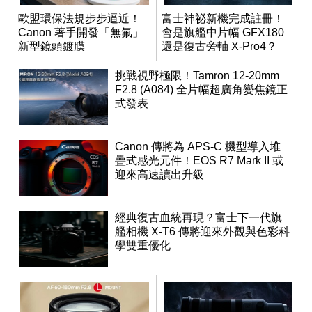
歐盟環保法規步步逼近！
富士神祕新機完成註冊！
Canon 著手開發「無氟」
會是旗艦中片幅 GFX180
新型鏡頭鍍膜
還是復古旁軸 X-Pro4？
挑戰視野極限！Tamron 12-20mm
F2.8 (A084) 全片幅超廣角變焦鏡正
式發表
Canon 傳將為 APS-C 機型導入堆
疊式感光元件！EOS R7 Mark II 或
迎來高速讀出升級
經典復古血統再現？富士下一代旗
艦相機 X-T6 傳將迎來外觀與色彩科
學雙重優化