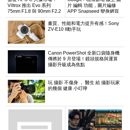
Viltrox 推出 Evo 系列
片 編輯 功能，圖片編修
75mm F1.8 與 90mm F2.2
APP Snapseed 變身網頁
雙定焦望遠鏡頭
版
畫質、性能和電力提升有感！Sony
ZV-E10 II動手玩
Canon PowerShot 全新口袋隨身機
傳將於 9 月登場！鏡頭規格與運算
攝影升級成為焦點
玩 攝影 不傷身 ， 醫生 給 攝影玩家
的幾個 健康 小叮嚀