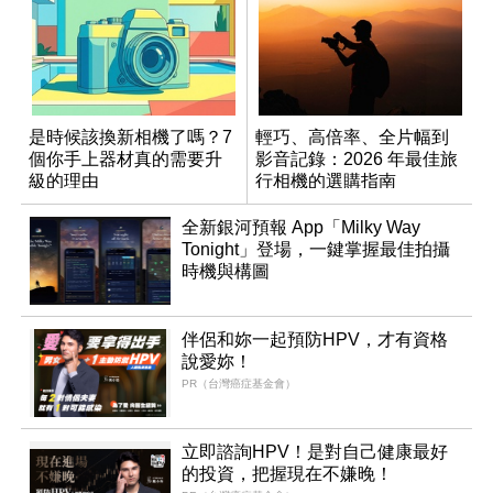
是時候該換新相機了嗎？7
輕巧、高倍率、全片幅到
個你手上器材真的需要升
影音記錄：2026 年最佳旅
級的理由
行相機的選購指南
全新銀河預報 App「Milky Way
Tonight」登場，一鍵掌握最佳拍攝
時機與構圖
伴侶和妳一起預防HPV，才有資格
說愛妳！
PR（台灣癌症基金會）
立即諮詢HPV！是對自己健康最好
的投資，把握現在不嫌晚！