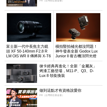
PR（台灣癌症基金會）
富士新一代中長焦主力鏡
橫拍豎拍補光都沒問題！
頭 XF 50-140mm F2.8 R
神牛發表全新 Godox Lux
LM OIS WR II 傳將與 X-T6
Junior II 復古機頂閃光燈
同步亮相
徠卡經典再進化！全新「金屬灰」
烤漆工藝登場，M11-P、Q3、D-
Lux 8 領銜換裝
做到這點才有資格說愛你
PR（台灣癌症基金會）