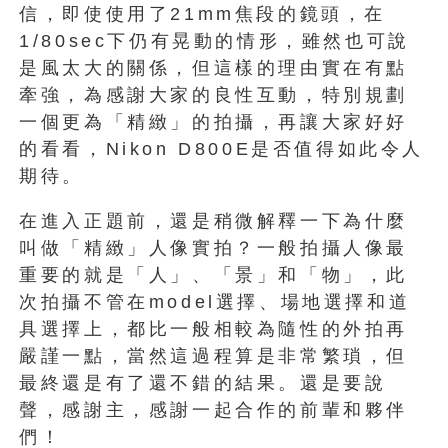
信，即使使用了21mm焦段的鏡頭，在
1/80sec下仍有晃動的情形，雖然也可說
是風太大的關係，但這樣的理由實在有點
牽強，為感謝大家的良性互動，特別規劃
一個更為「精緻」的拍攝，再讓大家好好
的看看，Nikon D800E是否值得如此令人
期待。
在進入正題前，還是稍微解釋一下為什麼
叫做「精緻」人像實拍？一般拍攝人像最
重要的就是「人」、「景」和「物」，此
次拍攝不管在model選擇、場地選擇和道
具選擇上，都比一般相較為隨性的外拍再
嚴謹一點，當然這過程算是非常繁瑣，但
最終還是有了還不錯的結果。還是要說
聲，感謝主，感謝一起合作的前輩和夥伴
們！