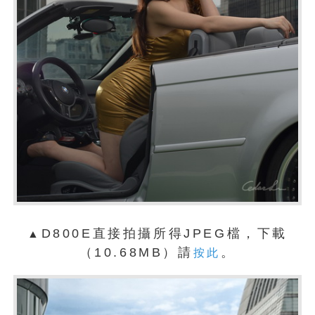
D800E直接拍攝所得JPEG檔，下載
▲
（10.68MB）請
。
按此