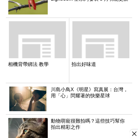
相機背帶綁法 教學
拍出好味道
川島小鳥X《明星》寫真展：台灣，
用「心」閃耀著的快樂星球
動物萌寵很難拍嗎？這些技巧幫你
拍出精彩之作