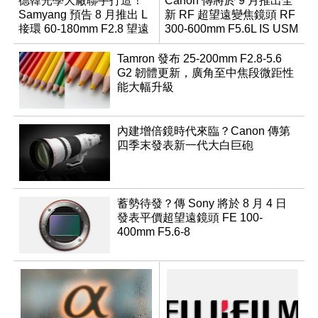
德韓光學大廠聯手打造！
Canon 傳將於 9 月推出全
Samyang 預告 8 月推出 L
新 RF 超望遠變焦鏡頭 RF
接環 60-180mm F2.8 望遠
300-600mm F5.6L IS USM
變焦鏡
Tamron 發布 25-200mm F2.8-5.6
G2 韌體更新，廣角至中焦段微距性
能大幅升級
內建增倍鏡時代來臨？Canon 傳第
四季末發表新一代大白巨砲
蓄勢待發？傳 Sony 將於 8 月 4 日
發表平價超望遠鏡頭 FE 100-
400mm F5.6-8