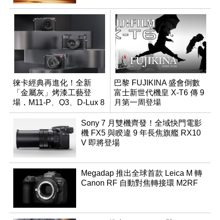
徠卡經典再進化！全新
巴黎 FUJIKINA 盛會倒數
「金屬灰」烤漆工藝登
富士新世代機皇 X-T6 傳 9
場，M11-P、Q3、D-Lux 8
月第一周登場
領銜換裝
Sony 7 月雙機齊發！全域快門電影
機 FX5 與睽違 9 年長焦旗艦 RX10
V 即將登場
Megadap 推出全球首款 Leica M 轉
Canon RF 自動對焦轉接環 M2RF