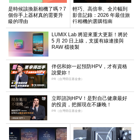
是時候該換新相機了嗎？7
輕巧、高倍率、全片幅到
個你手上器材真的需要升
影音記錄：2026 年最佳旅
級的理由
行相機的選購指南
LUMIX Lab 將迎來重大更新！將於
5 月 20 日上線，支援有線連接與
RAW 檔後製
伴侶和妳一起預防HPV，才有資格
說愛妳！
PR（台灣癌症基金會）
立即諮詢HPV！是對自己健康最好
的投資，把握現在不嫌晚！
PR（台灣癌症基金會）