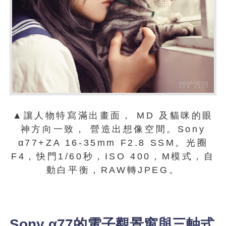
▲讓人物特寫滿出畫面， MD 及貓咪的眼
神方向一致， 營造出想像空間。Sony
α77+ZA 16-35mm F2.8 SSM。光圈
F4，快門1/60秒，ISO 400，M模式，自
動白平衡，RAW轉JPEG。
Sony α77的電子觀景窗與三軸式