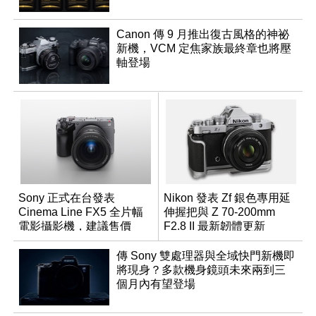
Canon 傳 9 月推出復古風格的神祕
新機，VCM 定焦家族最終章也將壓
軸登場
Sony 正式在台發表
Nikon 發表 Zf 銀色專用延
Cinema Line FX5 全片幅
伸握把與 Z 70-200mm
電影攝影機，建議售價
F2.8 II 最新韌體更新
NT$144,980
傳 Sony 雙處理器與全域快門新機即
將現身？多款機身鏡頭未來兩到三
個月內有望登場