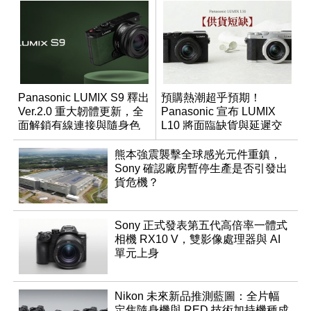
Panasonic LUMIX S9 釋出
預購熱潮超乎預期！
Ver.2.0 重大韌體更新，全
Panasonic 宣布 LUMIX
面解鎖有線連接與隨身色
L10 將面臨缺貨與延遲交
調編輯
貨時間
熊本強震襲擊全球感光元件重鎮，
Sony 確認廠房暫停生產是否引發出
貨危機？
Sony 正式發表第五代高倍率一體式
相機 RX10 V，雙影像處理器與 AI
單元上身
Nikon 未來新品推測藍圖：全片幅
定焦隨身機與 RED 技術加持機種成