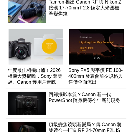
Tamron 推出 Canon RF 與 Nikon Z
接環 17-70mm F2.8 恆定大光圈標
準變焦鏡
年度最佳相機出爐！2026
Sony FX5 與平價 FE 100-
相機大獎揭曉，Sony 奪雙
400mm 發表會前夕規格與
冠、Canon 獲用戶青睞
售價全面流出
回歸攝影本質？Canon 新一代
PowerShot 隨身機傳今年底前現身
頂級變焦鏡頭新變局？傳 Canon 將
雙鏡合一打造 RF 24-70mm F2L IS