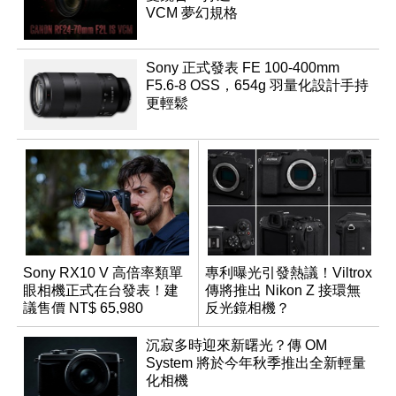
VCM 夢幻規格
Sony 正式發表 FE 100-400mm
F5.6-8 OSS，654g 羽量化設計手持
更輕鬆
Sony RX10 V 高倍率類單
專利曝光引發熱議！Viltrox
眼相機正式在台發表！建
傳將推出 Nikon Z 接環無
議售價 NT$ 65,980
反光鏡相機？
沉寂多時迎來新曙光？傳 OM
System 將於今年秋季推出全新輕量
化相機