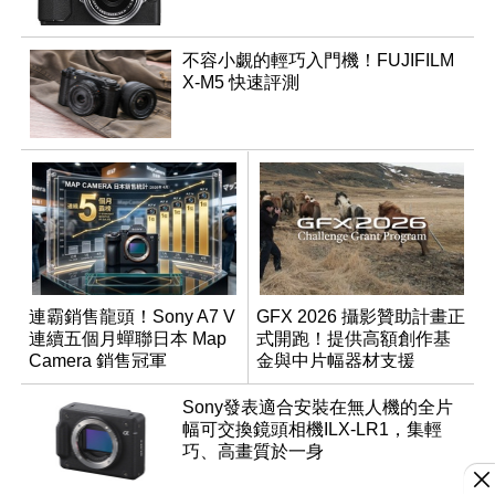
不容小覷的輕巧入門機！FUJIFILM
X-M5 快速評測
連霸銷售龍頭！Sony A7 V
GFX 2026 攝影贊助計畫正
連續五個月蟬聯日本 Map
式開跑！提供高額創作基
Camera 銷售冠軍
金與中片幅器材支援
Sony發表適合安裝在無人機的全片
幅可交換鏡頭相機ILX-LR1，集輕
巧、高畫質於一身