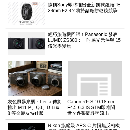
據稱Sony即將推出全新餅乾鏡頭FE
28mm F2.8？將於副廠餅乾鏡競爭
輕巧旅遊機回歸！Panasonic 發表
LUMIX ZS300：一吋感光元件與 15
倍光學變焦
灰色風暴來襲：Leica 傳將
Canon RF-S 10-18mm
推出 M11-P、Q3、D-Lux
F4.5-6.3 IS STM即將問
8 等金屬灰特仕版
世？多張間諜照流出
Nikon 旗艦級 APS-C 片幅無反相機