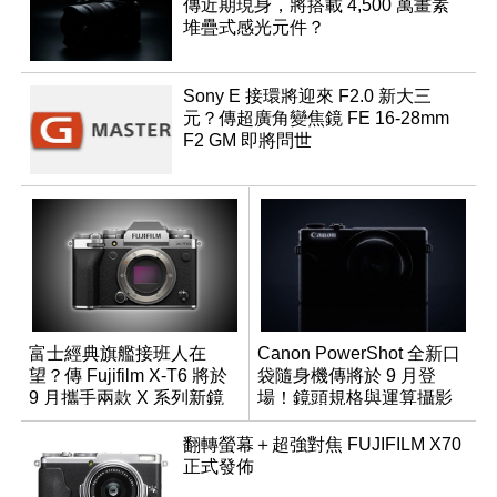
傳近期現身，將搭載 4,500 萬畫素
堆疊式感光元件？
Sony E 接環將迎來 F2.0 新大三
元？傳超廣角變焦鏡 FE 16-28mm
F2 GM 即將問世
富士經典旗艦接班人在
Canon PowerShot 全新口
望？傳 Fujifilm X-T6 將於
袋隨身機傳將於 9 月登
9 月攜手兩款 X 系列新鏡
場！鏡頭規格與運算攝影
頭登場
升級成為焦點
翻轉螢幕＋超強對焦 FUJIFILM X70
正式發佈