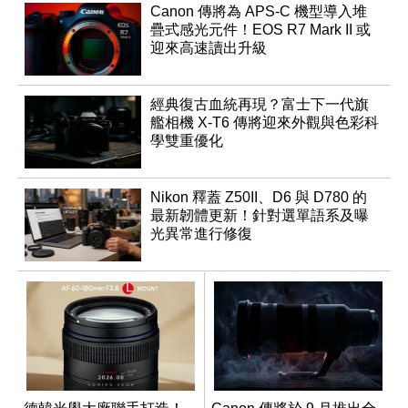
Canon 傳將為 APS-C 機型導入堆
疊式感光元件！EOS R7 Mark II 或
迎來高速讀出升級
經典復古血統再現？富士下一代旗
艦相機 X-T6 傳將迎來外觀與色彩科
學雙重優化
Nikon 釋蓋 Z50II、D6 與 D780 的
最新韌體更新！針對選單語系及曝
光異常進行修復