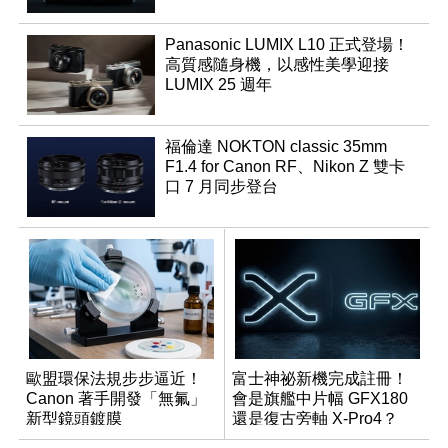
Panasonic LUMIX L10 正式登場！
高質感隨身機，以感性美學迎接
LUMIX 25 週年
福倫達 NOKTON classic 35mm
F1.4 for Canon RF、Nikon Z 雙卡
口 7 月同步登台
歐盟環保法規步步逼近！
富士神祕新機完成註冊！
Canon 著手開發「無氟」
會是旗艦中片幅 GFX180
新型鏡頭鍍膜
還是復古旁軸 X-Pro4？