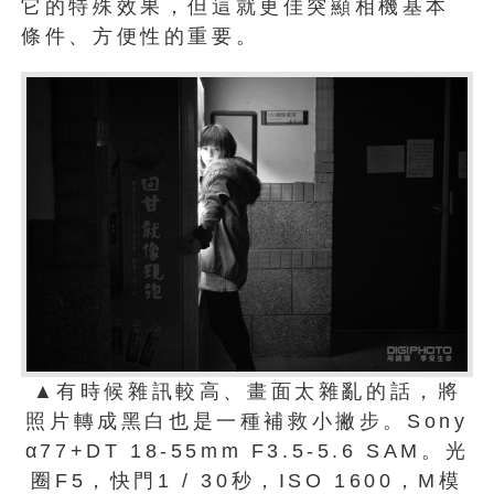
它的特殊效果，但這就更佳突顯相機基本
條件、方便性的重要。
▲有時候雜訊較高、畫面太雜亂的話，將
照片轉成黑白也是一種補救小撇步。Sony
α77+DT 18-55mm F3.5-5.6 SAM。光
圈F5，快門1 / 30秒，ISO 1600，M模