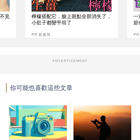
不見
檸檬搭配它，臉上斑點全部消失了，
一
小肚子都變平坦了
節
PR 新素簡
PR
ADVERTISEMENT
你可能也喜歡這些文章