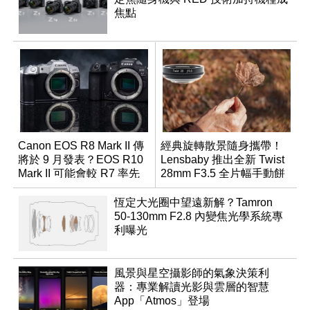
焦點
Canon EOS R8 Mark II 傳
經典旋轉散景隨身攜帶！
將於 9 月發表？EOS R10
Lensbaby 推出全新 Twist
Mark II 可能會較 R7 率先
28mm F3.5 全片幅手動餅
推出
乾鏡
恆定大光圈中望遠新解？Tamron
50-130mm F2.8 內變焦光學系統專
利曝光
風景與星空攝影師的氣象決策利
器：專業解讀光影與雲層的智慧
App「Atmos」登場