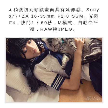
▲稍微切到頭讓畫面具有延伸感。Sony
α77+ZA 16-35mm F2.8 SSM。光圈
F4，快門1 / 60秒，M模式，自動白平
衡，RAW轉JPEG。