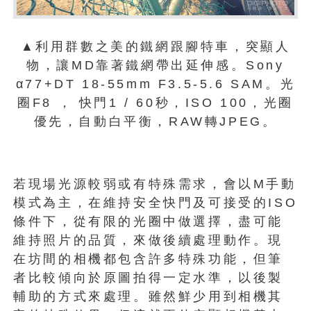
▲利用群數之美的鐵網跟腳特車，突顯人
物，讓MD靠著鐵網帶出延伸感。Sony
α77+DT 18-55mm F3.5-5.6 SAM。光
圈F8 ， 快門1 / 60秒，ISO 100，光圈
優先，自動白平衡，RAW轉JPEG。
若現場光源較弱或有特殊需求，會以M手動
模式為主，在維持安全快門及可接受的ISO
條件下，從有限的光圈中做選擇，盡可能
維持照片的品質，來做後續處理動作。現
在坊間的相機都包含許多特殊功能，但筆
者比較傾向於原圖拍得一定水準，以後製
輔助的方式來處理。雖然鮮少用到相機其