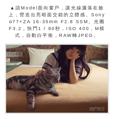
▲請Model面向窗戶，讓光線灑落在臉
上，營造出亮暗面交錯的立體感。Sony
α77+ZA 16-35mm F2.8 SSM。光圈
F3.2，快門1 / 80秒，ISO 400，M模
式，自動白平衡，RAW轉JPEG。