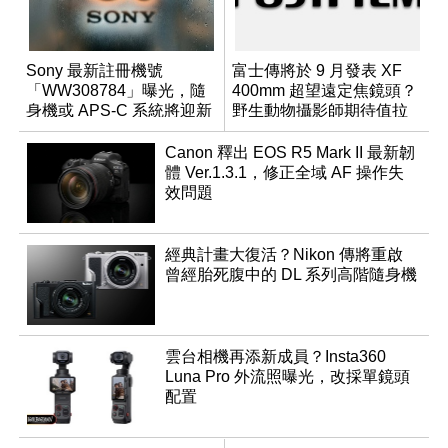
Sony 最新註冊機號
富士傳將於 9 月發表 XF
「WW308784」曝光，隨
400mm 超望遠定焦鏡頭？
身機或 APS-C 系統將迎新
野生動物攝影師期待值拉
成員？
滿
Canon 釋出 EOS R5 Mark II 最新韌
體 Ver.1.3.1，修正全域 AF 操作失
效問題
經典計畫大復活？Nikon 傳將重啟
曾經胎死腹中的 DL 系列高階隨身機
雲台相機再添新成員？Insta360
Luna Pro 外流照曝光，改採單鏡頭
配置