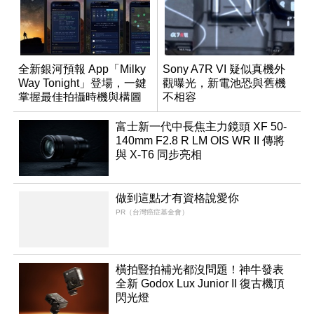
全新銀河預報 App「Milky
Sony A7R VI 疑似真機外
Way Tonight」登場，一鍵
觀曝光，新電池恐與舊機
掌握最佳拍攝時機與構圖
不相容
富士新一代中長焦主力鏡頭 XF 50-
140mm F2.8 R LM OIS WR II 傳將
與 X-T6 同步亮相
做到這點才有資格說愛你
PR（台灣癌症基金會）
橫拍豎拍補光都沒問題！神牛發表
全新 Godox Lux Junior II 復古機頂
閃光燈