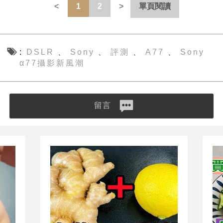
1
2
單頁閱讀
DSLR
Sony
評測
A77
Sony
、
、
、
、
α77攝影新風潮
留言