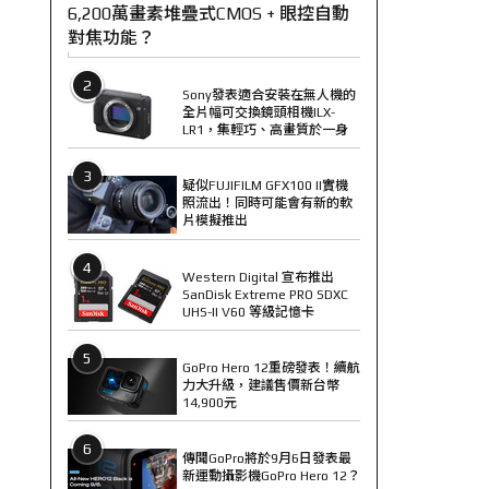
6,200萬畫素堆疊式CMOS + 眼控自動
對焦功能？
2
Sony發表適合安裝在無人機的
全片幅可交換鏡頭相機ILX-
LR1，集輕巧、高畫質於一身
3
疑似FUJIFILM GFX100 II實機
照流出！同時可能會有新的軟
片模擬推出
4
Western Digital 宣布推出
SanDisk Extreme PRO SDXC
UHS-II V60 等級記憶卡
5
GoPro Hero 12重磅發表！續航
力大升級，建議售價新台幣
14,900元
6
傳聞GoPro將於9月6日發表最
新運動攝影機GoPro Hero 12？