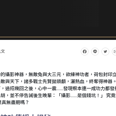
此文
神的攝影神器，無敵兔與大三元，欲練神功者，荷包封印
無敵與天下，諸多戰士先賢拋頭顱，灑熱血，終奪得神器
，過招幾回之後，心中一震……發現根本連一成功力都發
胡，並不停告誡後生晚輩：「攝影……是個錢坑！」 究竟
果真無盡期嗎？