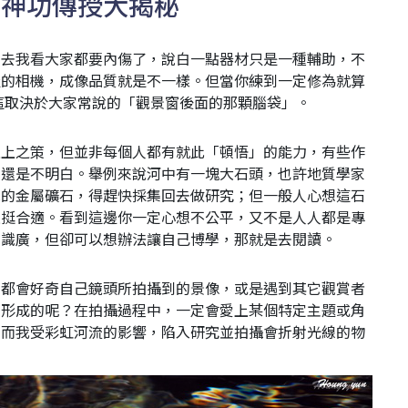
，神功傳授大揭秘
下去我看大家都要內傷了，說白一點器材只是一種輔助，不
級的相機，成像品質就是不一樣。但當你練到一定修為就算
這取決於大家常說的「觀景窗後面的那顆腦袋」。
上上之策，但並非每個人都有就此「頓悟」的能力，有些作
，還是不明白。舉例來說河中有一塊大石頭，也許地質學家
見的金屬礦石，得趕快採集回去做研究；但一般人心想這石
還挺合適。看到這邊你一定心想不公平，又不是人人都是專
多識廣，但卻可以想辦法讓自己博學，那就是去閱讀。
，都會好奇自己鏡頭所拍攝到的景像，或是遇到其它觀賞者
因形成的呢？在拍攝過程中，一定會愛上某個特定主題或角
。而我受彩虹河流的影響，陷入研究並拍攝會折射光線的物