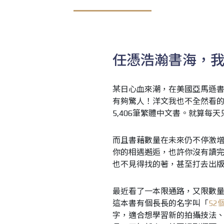
任憑浩瀚書海，
某日心血來潮，在美國亞馬遜書店打上
有夠驚人！洋文我也不全然看
5,406筆繁體中文書。就算
而且書藉數量在未來仍不停激
你的相遇邂逅，也許你沒有讀
也不見得找的著，甚至打去出版
最近看了一本限通路，又限數
這本書有個長長的名字叫「
52
字，適合想學習新的拍攝技法