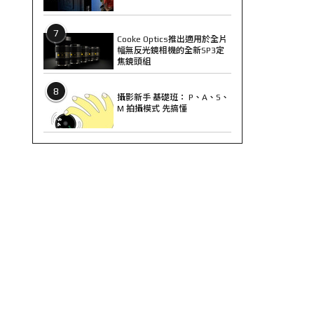
7
Cooke Optics推出適用於全片
幅無反光鏡相機的全新SP3定
焦鏡頭組
8
攝影新手 基礎班： P、A、S、
M 拍攝模式 先搞懂