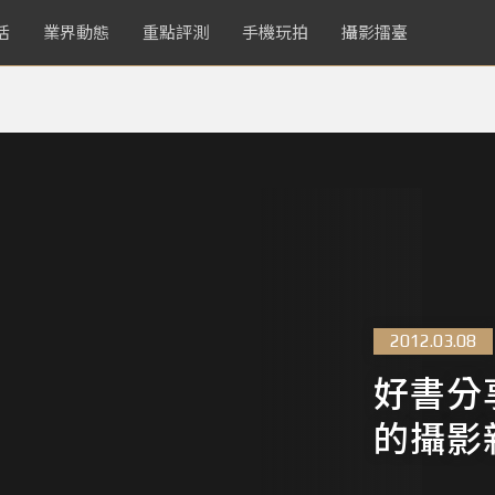
活
業界動態
重點評測
手機玩拍
攝影擂臺
2012.03.08
好書分
的攝影