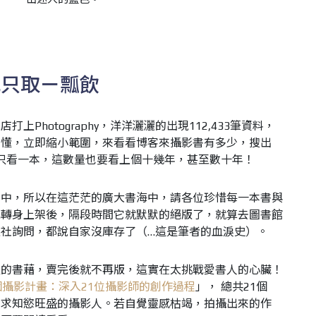
我只取ㄧ瓢飲
Photography，洋洋灑灑的出現112,433筆資料，
的懂，立即縮小範圍，來看看博客來攝影書有多少，搜出
每天只看一本，這數量也要看上個十幾年，甚至數十年！
增中，所以在這茫茫的廣大書海中，請各位珍惜每一本書與
完轉身上架後，隔段時間它就默默的絕版了，就算去圖書館
社詢問，都說自家沒庫存了（…這是筆者的血淚史）。
量的書藉，賣完後就不再版，這實在太挑戰愛書人的心臟！
個攝影計畫：深入21位攝影師的創作過程
」， 總共21個
、求知慾旺盛的攝影人。若自覺靈感枯竭，拍攝出來的作