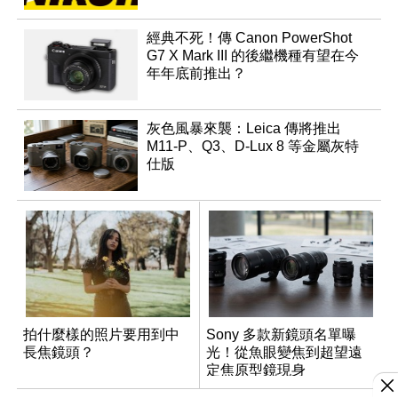
經典不死！傳 Canon PowerShot
G7 X Mark III 的後繼機種有望在今
年年底前推出？
灰色風暴來襲：Leica 傳將推出
M11-P、Q3、D-Lux 8 等金屬灰特
仕版
拍什麼樣的照片要用到中
Sony 多款新鏡頭名單曝
長焦鏡頭？
光！從魚眼變焦到超望遠
定焦原型鏡現身