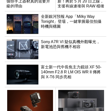
個你手上器材真的需要升
新！將於 5 月 20 日上線，
級的理由
支援有線連接與 RAW 檔後
製
全新銀河預報 App「Milky Way
Tonight」登場，一鍵掌握最佳拍攝
時機與構圖
Sony A7R VI 疑似真機外觀曝光，
新電池恐與舊機不相容
富士新一代中長焦主力鏡頭 XF 50-
140mm F2.8 R LM OIS WR II 傳將
與 X-T6 同步亮相