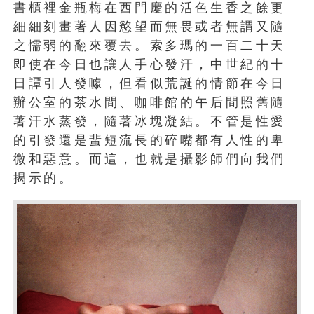
書櫃裡金瓶梅在西門慶的活色生香之餘更
細細刻畫著人因慾望而無畏或者無謂又隨
之懦弱的翻來覆去。索多瑪的一百二十天
即使在今日也讓人手心發汗，中世紀的十
日譚引人發噱，但看似荒誕的情節在今日
辦公室的茶水間、咖啡館的午后間照舊隨
著汗水蒸發，隨著冰塊凝結。不管是性愛
的引發還是蜚短流長的碎嘴都有人性的卑
微和惡意。而這，也就是攝影師們向我們
揭示的。