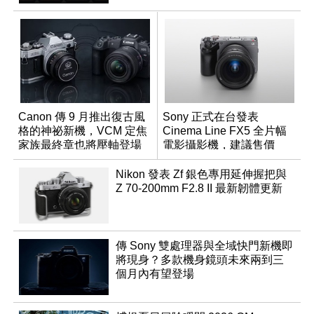
Canon 傳 9 月推出復古風
Sony 正式在台發表
格的神祕新機，VCM 定焦
Cinema Line FX5 全片幅
家族最終章也將壓軸登場
電影攝影機，建議售價
NT$144,980
Nikon 發表 Zf 銀色專用延伸握把與
Z 70-200mm F2.8 II 最新韌體更新
傳 Sony 雙處理器與全域快門新機即
將現身？多款機身鏡頭未來兩到三
個月內有望登場