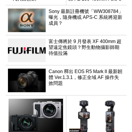
Sony 最新註冊機號「WW308784」
曝光，隨身機或 APS-C 系統將迎新
成員？
富士傳將於 9 月發表 XF 400mm 超
望遠定焦鏡頭？野生動物攝影師期
待值拉滿
Canon 釋出 EOS R5 Mark II 最新韌
體 Ver.1.3.1，修正全域 AF 操作失
效問題