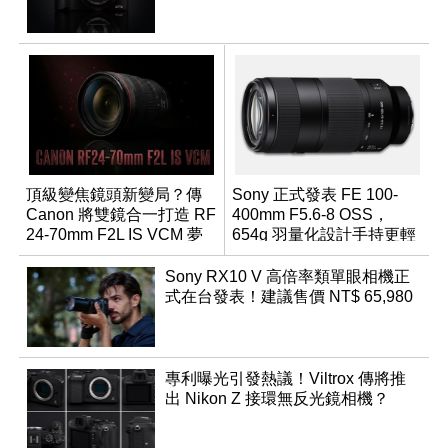
頂級變焦鏡頭新變局？傳
Sony 正式發表 FE 100-
Canon 將雙鏡合一打造 RF
400mm F5.6-8 OSS，
24-70mm F2L IS VCM 夢
654g 羽量化設計手持更輕
幻規格
鬆
Sony RX10 V 高倍率類單眼相機正
式在台發表！建議售價 NT$ 65,980
專利曝光引發熱議！Viltrox 傳將推
出 Nikon Z 接環無反光鏡相機？