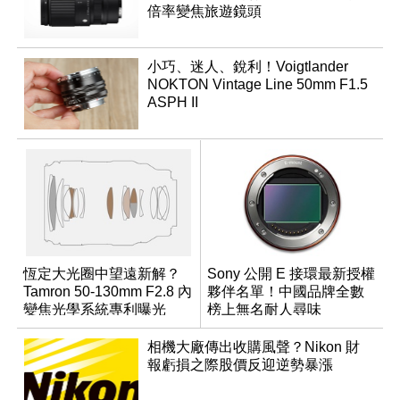
倍率變焦旅遊鏡頭
小巧、迷人、銳利！Voigtlander
NOKTON Vintage Line 50mm F1.5
ASPH II
恆定大光圈中望遠新解？
Sony 公開 E 接環最新授權
Tamron 50-130mm F2.8 內
夥伴名單！中國品牌全數
變焦光學系統專利曝光
榜上無名耐人尋味
相機大廠傳出收購風聲？Nikon 財
報虧損之際股價反迎逆勢暴漲