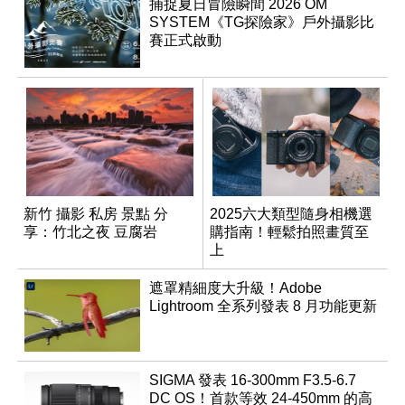
捕捉夏日冒險瞬間 2026 OM
SYSTEM《TG探險家》戶外攝影比
賽正式啟動
新竹 攝影 私房 景點 分
2025六大類型隨身相機選
享：竹北之夜 豆腐岩
購指南！輕鬆拍照畫質至
上
遮罩精細度大升級！Adobe
Lightroom 全系列發表 8 月功能更新
SIGMA 發表 16-300mm F3.5-6.7
DC OS！首款等效 24-450mm 的高