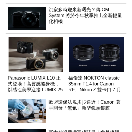
沉寂多時迎來新曙光？傳 OM
System 將於今年秋季推出全新輕量
化相機
Panasonic LUMIX L10 正
福倫達 NOKTON classic
式登場！高質感隨身機，
35mm F1.4 for Canon
以感性美學迎接 LUMIX 25
RF、Nikon Z 雙卡口 7 月
週年
同步登台
歐盟環保法規步步逼近！Canon 著
手開發「無氟」新型鏡頭鍍膜