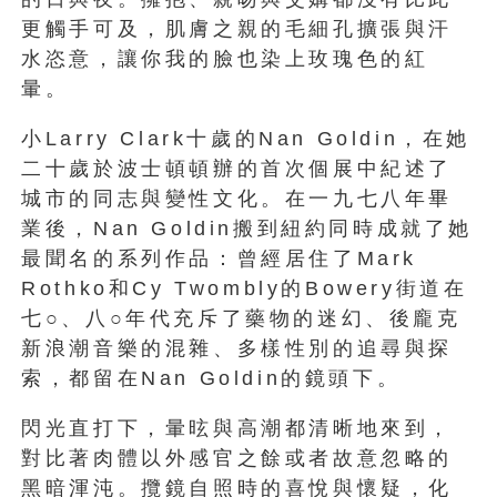
更觸手可及，肌膚之親的毛細孔擴張與汗
水恣意，讓你我的臉也染上玫瑰色的紅
暈。
小Larry Clark十歲的Nan Goldin，在她
二十歲於波士頓頓辦的首次個展中紀述了
城市的同志與變性文化。在一九七八年畢
業後，Nan Goldin搬到紐約同時成就了她
最聞名的系列作品：曾經居住了Mark
Rothko和Cy Twombly的Bowery街道在
七○、八○年代充斥了藥物的迷幻、後龐克
新浪潮音樂的混雜、多樣性別的追尋與探
索，都留在Nan Goldin的鏡頭下。
閃光直打下，暈昡與高潮都清晰地來到，
對比著肉體以外感官之餘或者故意忽略的
黑暗渾沌。攬鏡自照時的喜悅與懷疑，化