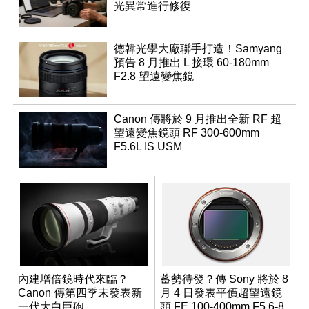
光異常進行修復
德韓光學大廠聯手打造！Samyang
預告 8 月推出 L 接環 60-180mm
F2.8 望遠變焦鏡
Canon 傳將於 9 月推出全新 RF 超
望遠變焦鏡頭 RF 300-600mm
F5.6L IS USM
內建增倍鏡時代來臨？
蓄勢待發？傳 Sony 將於 8
Canon 傳第四季末發表新
月 4 日發表平價超望遠鏡
一代大白巨砲
頭 FE 100-400mm F5.6-8