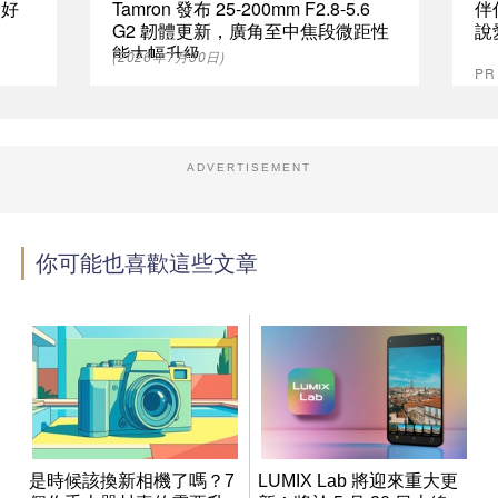
最好
Tamron 發布 25-200mm F2.8-5.6
伴
G2 韌體更新，廣角至中焦段微距性
說
能大幅升級
(2026年7月30日)
P
ADVERTISEMENT
你可能也喜歡這些文章
是時候該換新相機了嗎？7
LUMIX Lab 將迎來重大更