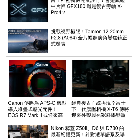
富士神祕新機完成註冊！會是旗艦
中片幅 GFX180 還是復古旁軸 X-
Pro4？
挑戰視野極限！Tamron 12-20mm
F2.8 (A084) 全片幅超廣角變焦鏡正
式發表
Canon 傳將為 APS-C 機型
經典復古血統再現？富士
導入堆疊式感光元件！
下一代旗艦相機 X-T6 傳將
EOS R7 Mark II 或迎來高
迎來外觀與色彩科學雙重
速讀出升級
優化
Nikon 釋蓋 Z50II、D6 與 D780 的
最新韌體更新！針對選單語系及曝