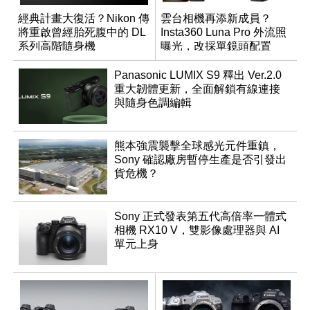
經典計畫大復活？Nikon 傳
雲台相機再添新成員？
將重啟曾經胎死腹中的 DL
Insta360 Luna Pro 外流照
系列高階隨身機
曝光，改採單鏡頭配置
Panasonic LUMIX S9 釋出 Ver.2.0
重大韌體更新，全面解鎖有線連接
與隨身色調編輯
熊本強震襲擊全球感光元件重鎮，
Sony 確認廠房暫停生產是否引發出
貨危機？
Sony 正式發表第五代高倍率一體式
相機 RX10 V，雙影像處理器與 AI
單元上身