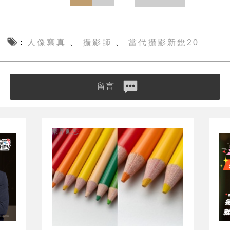
人像寫真
攝影師
當代攝影新銳20
、
、
留言
業界動態