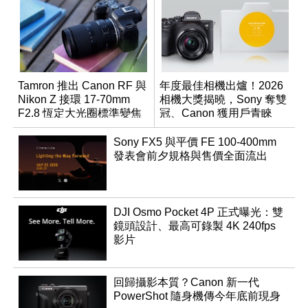
Tamron 推出 Canon RF 與
年度最佳相機出爐！2026
Nikon Z 接環 17-70mm
相機大獎揭曉，Sony 奪雙
F2.8 恆定大光圈標準變焦
冠、Canon 獲用戶青睞
鏡
Sony FX5 與平價 FE 100-400mm
發表會前夕規格與售價全面流出
DJI Osmo Pocket 4P 正式曝光：雙
鏡頭設計、最高可錄製 4K 240fps
影片
回歸攝影本質？Canon 新一代
PowerShot 隨身機傳今年底前現身