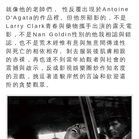
就像他的老師們， 性反覆出現於Antoine
D'Agata的作品裡。但他所顯影的，不是
Larry Clark青春與藥物攜手出演的露天電
影，不是Nan Goldin性別的他我相認與錯
認，也不是荒木經惟有意與無意間傳達性
與死亡的相依相存。剝去服裝後肌膚相親
的赤裸，再也達不到當年給觀者與社會的
震撼與啟示，反成影視娛樂圈炒作知名度
的丑戲，挑逗著道貌岸然的言論和欲迎還
拒的貪婪觀眾。