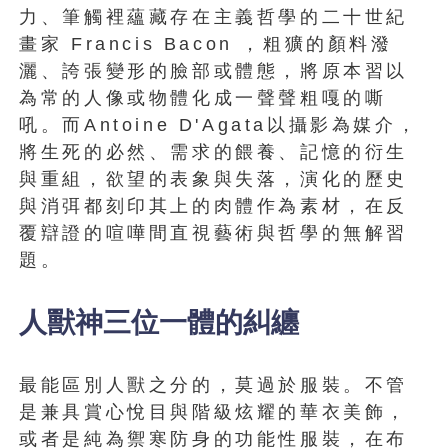
力、筆觸裡蘊藏存在主義哲學的二十世紀
畫家 Francis Bacon ，粗獷的顏料潑
灑、誇張變形的臉部或體態，將原本習以
為常的人像或物體化成一聲聲粗嘎的嘶
吼。而Antoine D'Agata以攝影為媒介，
將生死的必然、需求的餵養、記憶的衍生
與重組，欲望的表象與失落，演化的歷史
與消弭都刻印其上的肉體作為素材，在反
覆辯證的喧嘩間直視藝術與哲學的無解習
題。
人獸神三位一體的糾纏
最能區別人獸之分的，莫過於服裝。不管
是兼具賞心悅目與階級炫耀的華衣美飾，
或者是純為禦寒防身的功能性服裝，在布