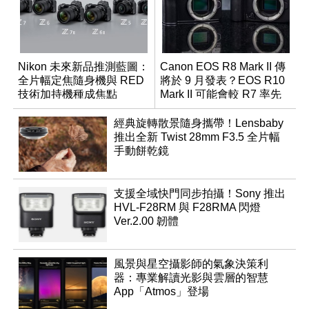
Nikon 未來新品推測藍圖：
Canon EOS R8 Mark II 傳
全片幅定焦隨身機與 RED
將於 9 月發表？EOS R10
技術加持機種成焦點
Mark II 可能會較 R7 率先
推出
經典旋轉散景隨身攜帶！Lensbaby
推出全新 Twist 28mm F3.5 全片幅
手動餅乾鏡
支援全域快門同步拍攝！Sony 推出
HVL-F28RM 與 F28RMA 閃燈
Ver.2.00 韌體
風景與星空攝影師的氣象決策利
器：專業解讀光影與雲層的智慧
App「Atmos」登場