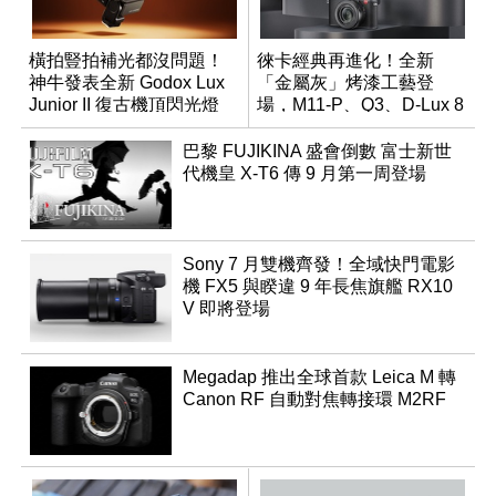
橫拍豎拍補光都沒問題！
徠卡經典再進化！全新
神牛發表全新 Godox Lux
「金屬灰」烤漆工藝登
Junior II 復古機頂閃光燈
場，M11-P、Q3、D-Lux 8
領銜換裝
巴黎 FUJIKINA 盛會倒數 富士新世
代機皇 X-T6 傳 9 月第一周登場
Sony 7 月雙機齊發！全域快門電影
機 FX5 與睽違 9 年長焦旗艦 RX10
V 即將登場
Megadap 推出全球首款 Leica M 轉
Canon RF 自動對焦轉接環 M2RF