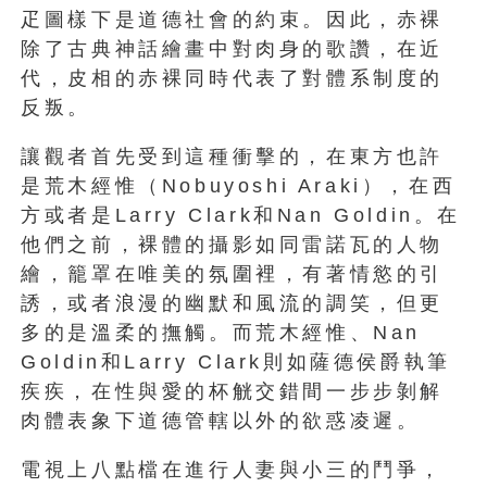
疋圖樣下是道德社會的約束。因此，赤裸
除了古典神話繪畫中對肉身的歌讚，在近
代，皮相的赤裸同時代表了對體系制度的
反叛。
讓觀者首先受到這種衝擊的，在東方也許
是荒木經惟（Nobuyoshi Araki），在西
方或者是Larry Clark和Nan Goldin。在
他們之前，裸體的攝影如同雷諾瓦的人物
繪，籠罩在唯美的氛圍裡，有著情慾的引
誘，或者浪漫的幽默和風流的調笑，但更
多的是溫柔的撫觸。而荒木經惟、Nan
Goldin和Larry Clark則如薩德侯爵執筆
疾疾，在性與愛的杯觥交錯間一步步剝解
肉體表象下道德管轄以外的欲惑凌遲。
電視上八點檔在進行人妻與小三的鬥爭，