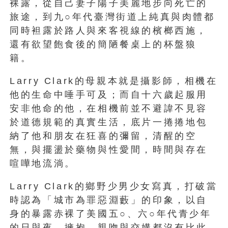
裸露，從自己妻子陽子美麗地步向死亡的
旅途，到九○年代臺灣街道上純真與肉體都
同時袒露於路人與來客視線的檳榔西施，
還有欲望飽食後的簡陋餐桌上的杯盤狼
籍。
Larry Clark的母親本就是攝影師，相機在
他的生命中唾手可及；而自十六歲起服用
安非他命的他，在相機前並不避諱不見容
於道德規範的真實生活，底片一捲捲地包
納了他和朋友在狂喜的彌留，清醒的空
無，與擺盪於藥物與性愛間，時間與存在
喧嘩地流淌。
Larry Clark的鄉野少男少女寫真，打破當
時認為「城市為罪惡淵藪」的印象，以自
身的暴露赤裸了美國五○、六○年代青少年
的日與夜。擁抱、親吻與交媾都沒有比此