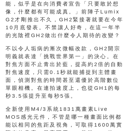
能，似乎是在向消費者宣告「只要敢於想
像，什麼都有可能成真。」前陣子Lumix
G2才剛推出不久，GH2緊接著就要在今年
10月底發表。不禁讓人好奇，在這一年半
的光陰裡GH2做出什麼令人期待的改變？
不以令人垢病的漸次微幅改款，GH2開宗
明義就表達「挑戰世界第一」的決心。在
對焦方面不止青出於藍，提高約2倍的自動
對焦速度，只需0.1秒就能捕捉到主體畫
面，偵測對焦的時間甚至還優於高階數位
單眼相機。在連拍速度上，也從GH1的每
秒3.5張提升至每秒5張。
全新使用M4/3系統1831萬畫素Live
MOS感光元件，不管是哪一種畫面比例都
能以相同的焦距及視角，可取得1600萬實