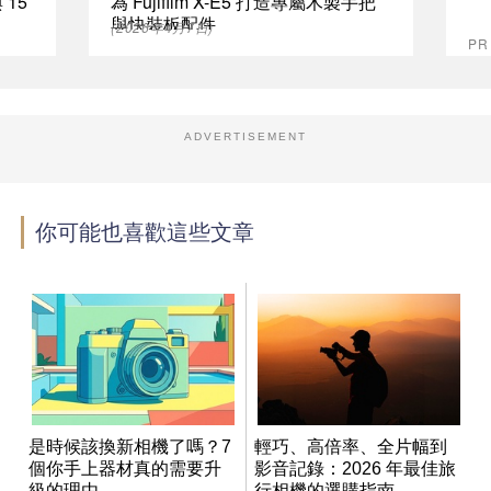
 15
為 Fujifilm X-E5 打造專屬木製手把
與快裝板配件
(2026年4月7日)
P
ADVERTISEMENT
你可能也喜歡這些文章
是時候該換新相機了嗎？7
輕巧、高倍率、全片幅到
個你手上器材真的需要升
影音記錄：2026 年最佳旅
級的理由
行相機的選購指南