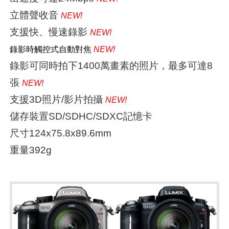
立體聲收音
NEW!
支援快、慢速錄影
NEW!
錄影時觸控式自動對焦
NEW!
錄影可同時拍下1400萬畫素的照片，最多可達8
張
NEW!
支援3D照片/影片拍攝
NEW!
儲存裝置SD/SDHC/SDXC記憶卡
尺寸124x75.8x89.6mm
重量392g