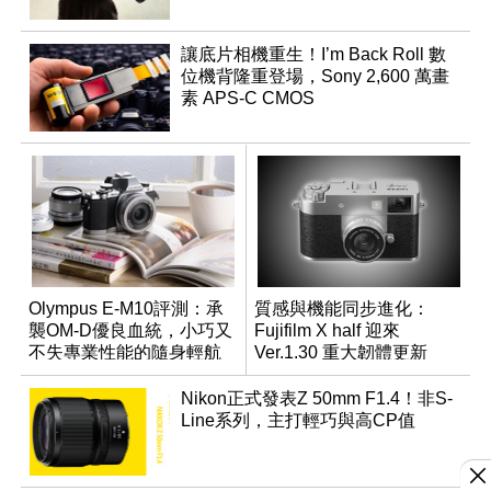
讓底片相機重生！I’m Back Roll 數
位機背隆重登場，Sony 2,600 萬畫
素 APS-C CMOS
Olympus E-M10評測：承
質感與機能同步進化：
襲OM-D優良血統，小巧又
Fujifilm X half 迎來
不失專業性能的隨身輕航
Ver.1.30 重大韌體更新
機
Nikon正式發表Z 50mm F1.4！非S-
Line系列，主打輕巧與高CP值