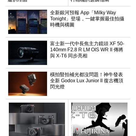
全新銀河預報 App「Milky Way
Tonight」登場，一鍵掌握最佳拍攝
時機與構圖
富士新一代中長焦主力鏡頭 XF 50-
140mm F2.8 R LM OIS WR II 傳將
與 X-T6 同步亮相
橫拍豎拍補光都沒問題！神牛發表
全新 Godox Lux Junior II 復古機頂
閃光燈