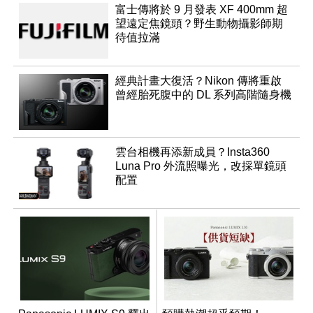
富士傳將於 9 月發表 XF 400mm 超
望遠定焦鏡頭？野生動物攝影師期
待值拉滿
經典計畫大復活？Nikon 傳將重啟
曾經胎死腹中的 DL 系列高階隨身機
雲台相機再添新成員？Insta360
Luna Pro 外流照曝光，改採單鏡頭
配置