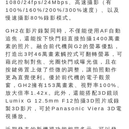
1080/24fps/24Mbps、高速攝影（有
100%/160%/200%/300%速度）、以及
慢速攝影80%錄影模式。
GH2在影片錄製同時，不僅能使用AF自動
追焦，還能按下快門鈕直接拍攝1400萬畫
素的照片。融合前代機與G2的螢幕優點，
打造出3吋46萬畫素觸控式可翻轉螢幕，可
藉此控制對焦、光圈快門或曝光值，且在
按鍵佈置上做了些微的調整，讓拍照動作
更為直覺便利。優於前代機的電子觀景
窗，GH2擁有153萬畫素、視野率100%、
放大倍率1.42x。此外，還能搭配3D鏡頭
Lumix G 12.5mm F12拍攝3D照片或錄
製3D影片，可於Panasonic Viera 3D電
視播放。