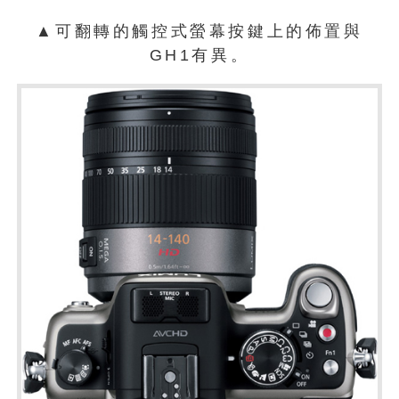
▲可翻轉的觸控式螢幕按鍵上的佈置與
GH1有異。