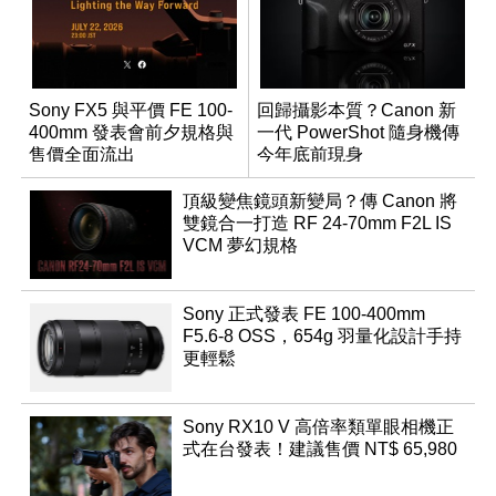
Sony FX5 與平價 FE 100-
回歸攝影本質？Canon 新
400mm 發表會前夕規格與
一代 PowerShot 隨身機傳
售價全面流出
今年底前現身
頂級變焦鏡頭新變局？傳 Canon 將
雙鏡合一打造 RF 24-70mm F2L IS
VCM 夢幻規格
Sony 正式發表 FE 100-400mm
F5.6-8 OSS，654g 羽量化設計手持
更輕鬆
Sony RX10 V 高倍率類單眼相機正
式在台發表！建議售價 NT$ 65,980