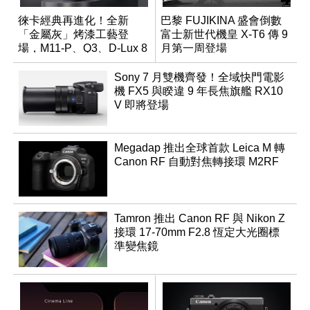
徠卡經典再進化！全新
巴黎 FUJIKINA 盛會倒數
「金屬灰」烤漆工藝登
富士新世代機皇 X-T6 傳 9
場，M11-P、Q3、D-Lux 8
月第一周登場
領銜換裝
Sony 7 月雙機齊發！全域快門電影
機 FX5 與睽違 9 年長焦旗艦 RX10
V 即將登場
Megadap 推出全球首款 Leica M 轉
Canon RF 自動對焦轉接環 M2RF
Tamron 推出 Canon RF 與 Nikon Z
接環 17-70mm F2.8 恆定大光圈標
準變焦鏡