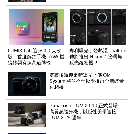
LUMIX Lab 迎來 3.0 大改
專利曝光引發熱議！Viltrox
版！首度解鎖手機 RAW 檔
傳將推出 Nikon Z 接環無
編修與有線高速傳輸
反光鏡相機？
沉寂多時迎來新曙光？傳 OM
System 將於今年秋季推出全新輕量
化相機
Panasonic LUMIX L10 正式登場！
高質感隨身機，以感性美學迎接
LUMIX 25 週年