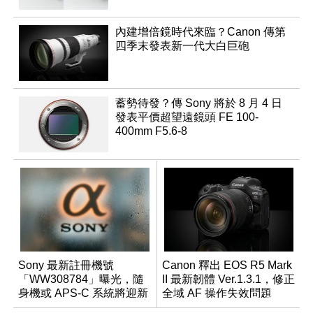
內建增倍鏡時代來臨？Canon 傳第
四季末發表新一代大白巨砲
蓄勢待發？傳 Sony 將於 8 月 4 日
發表平價超望遠鏡頭 FE 100-
400mm F5.6-8
Sony 最新註冊機號
Canon 釋出 EOS R5 Mark
「WW308784」曝光，隨
II 最新韌體 Ver.1.3.1，修正
身機或 APS-C 系統將迎新
全域 AF 操作失效問題
成員？