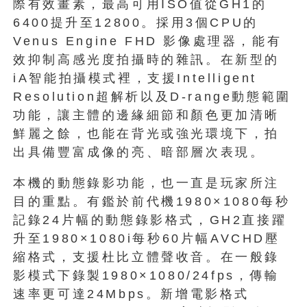
際有效畫素，最高可用ISO值從GH1的
6400提升至12800。採用3個CPU的
Venus Engine FHD 影像處理器，能有
效抑制高感光度拍攝時的雜訊。在新型的
iA智能拍攝模式裡，支援Intelligent
Resolution超解析以及D-range動態範圍
功能，讓主體的邊緣細節和顏色更加清晰
鮮麗之餘，也能在背光或強光環境下，拍
出具備豐富成像的亮、暗部層次表現。
本機的動態錄影功能，也一直是玩家所注
目的重點。有鑑於前代機1980×1080每秒
記錄24片幅的動態錄影格式，GH2直接躍
升至1980×1080i每秒60片幅AVCHD壓
縮格式，支援杜比立體聲收音。在一般錄
影模式下錄製1980×1080/24fps，傳輸
速率更可達24Mbps。新增電影格式