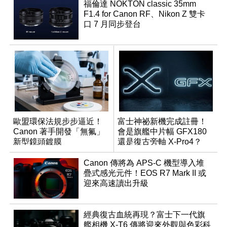
福倫達 NOKTON classic 35mm
F1.4 for Canon RF、Nikon Z 雙卡
口 7 月同步登台
歐盟環保法規步步逼近！
富士神祕新機完成註冊！
Canon 著手開發「無氟」
會是旗艦中片幅 GFX180
新型鏡頭鍍膜
還是復古旁軸 X-Pro4？
Canon 傳將為 APS-C 機型導入堆
疊式感光元件！EOS R7 Mark II 或
迎來高速讀出升級
經典復古血統再現？富士下一代旗
艦相機 X-T6 傳將迎來外觀與色彩科