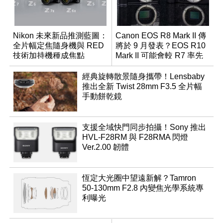
Nikon 未來新品推測藍圖：
Canon EOS R8 Mark II 傳
全片幅定焦隨身機與 RED
將於 9 月發表？EOS R10
技術加持機種成焦點
Mark II 可能會較 R7 率先
推出
經典旋轉散景隨身攜帶！Lensbaby
推出全新 Twist 28mm F3.5 全片幅
手動餅乾鏡
支援全域快門同步拍攝！Sony 推出
HVL-F28RM 與 F28RMA 閃燈
Ver.2.00 韌體
恆定大光圈中望遠新解？Tamron
50-130mm F2.8 內變焦光學系統專
利曝光