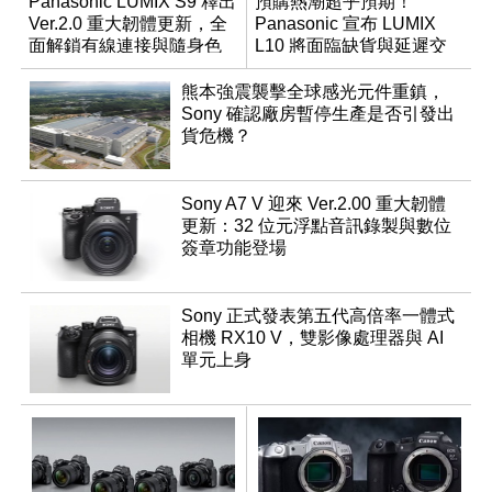
Panasonic LUMIX S9 釋出
預購熱潮超乎預期！
Ver.2.0 重大韌體更新，全
Panasonic 宣布 LUMIX
面解鎖有線連接與隨身色
L10 將面臨缺貨與延遲交
調編輯
貨時間
熊本強震襲擊全球感光元件重鎮，
Sony 確認廠房暫停生產是否引發出
貨危機？
Sony A7 V 迎來 Ver.2.00 重大韌體
更新：32 位元浮點音訊錄製與數位
簽章功能登場
Sony 正式發表第五代高倍率一體式
相機 RX10 V，雙影像處理器與 AI
單元上身