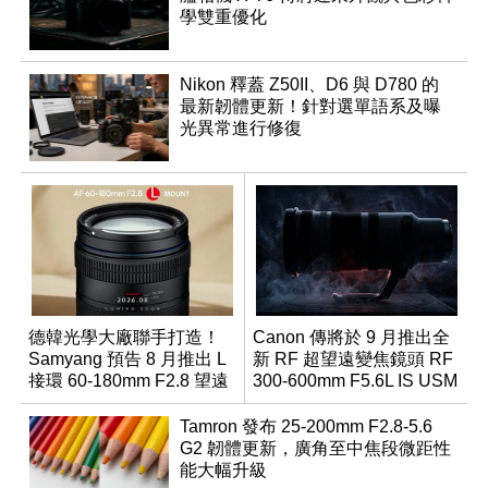
學雙重優化
Nikon 釋蓋 Z50II、D6 與 D780 的
最新韌體更新！針對選單語系及曝
光異常進行修復
德韓光學大廠聯手打造！
Canon 傳將於 9 月推出全
Samyang 預告 8 月推出 L
新 RF 超望遠變焦鏡頭 RF
接環 60-180mm F2.8 望遠
300-600mm F5.6L IS USM
變焦鏡
Tamron 發布 25-200mm F2.8-5.6
G2 韌體更新，廣角至中焦段微距性
能大幅升級