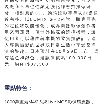
近期發表的新機裡功能相當多元，可以發
現廠商不再僅僅鎖定強化靜態拍攝做研
發，相對應的3D、動態錄影等等功能皆趨
近完整。以LUMIX GH2來說，順應原先
的定位將功能優化，成為業餘影像創作者
用來開闢另一個世外桃源的選擇機種，讓
使用者可以藉由著本機的零負擔設計，進
入專業攝影的世界或日常生活中享受當導
演的樂趣。日本預計在10月29日上市，備
有黑色和銀色，建議售價為100,000日
元，約NT$37,300。
重點特色：
1800萬畫素M4/3系統Live MOS影像感應器，