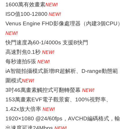
1600萬有效畫素
NEW!
ISO值100-12800
NEW!
Venus Engine FHD影像處理器（內建3個CPU）
NEW!
快門速度為60-1/4000s 支援B快門
高速對焦0.1秒
NEW!
每秒連拍5張
NEW!
iA智能拍攝模式新增IR超解析、D-range動態範
圍模式
NEW!
3吋46萬畫素觸控式可翻轉螢幕
NEW!
153萬畫素EVF電子觀景窗、100%視野率、
1.42x放大倍率
NEW!
1920×1080 @24/60fps，AVCHD編碼格式，輸
出速度可達24Mbps
NEW!