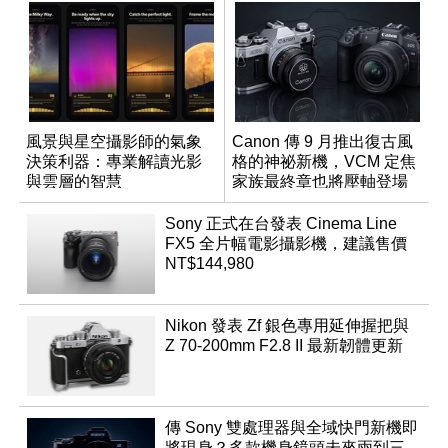
風景與星空攝影師的氣象
Canon 傳 9 月推出復古風
決策利器：專業解讀光影
格的神祕新機，VCM 定焦
與雲層的智慧
家族最終章也將壓軸登場
App「Atmos」登場
Sony 正式在台發表 Cinema Line
FX5 全片幅電影攝影機，建議售價
NT$144,980
Nikon 發表 Zf 銀色專用延伸握把與
Z 70-200mm F2.8 II 最新韌體更新
傳 Sony 雙處理器與全域快門新機即
將現身？多款機身鏡頭未來兩到三