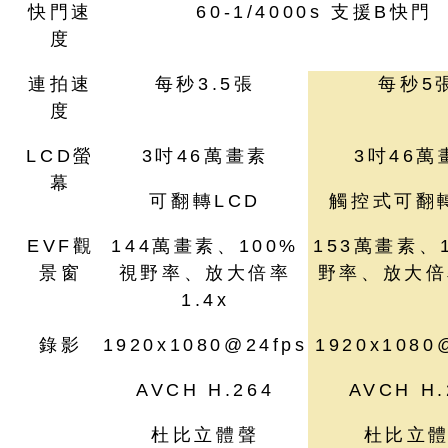
快門速
60-1/4000s 支援B快門
度
連拍速
每秒3.5張
每秒5
度
LCD螢
3吋46萬畫素
3吋46萬
幕
可翻轉LCD
觸控式可翻轉
EVF觀
144萬畫素、100%
153萬畫素、
景窗
視野率、放大倍率
野率、放大倍率
1.4x
錄影
1920x1080@24fps
1920x1080
AVCH H.264
AVCH H.
杜比立體聲
杜比立