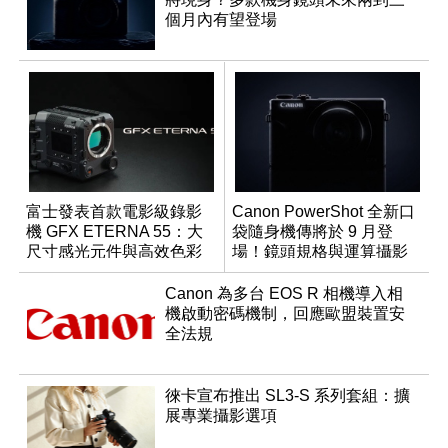
個月內有望登場
富士發表首款電影級錄影
Canon PowerShot 全新口
機 GFX ETERNA 55：大
袋隨身機傳將於 9 月登
尺寸感光元件與高效色彩
場！鏡頭規格與運算攝影
管理
升級成為焦點
Canon 為多台 EOS R 相機導入相
機啟動密碼機制，回應歐盟裝置安
全法規
徠卡宣布推出 SL3-S 系列套組：擴
展專業攝影選項