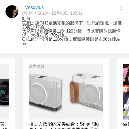
Vesuvius
3
(發表於 2010年12月09日 19:51)
哩厚！
官網是說GH2電池充飽的狀況下，理想的環境（溫度
23度之類的...），
大概可以連續錄製110~120分鐘；但以實際的錄製情
況，大概在65~70分鐘。
GH1的理想值是120分鐘，實際錄製則是在90分鐘左
右。
業界動態
發表
復古與機能的完美結合：SmallRig
做