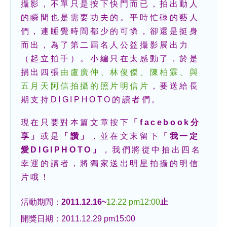
攝影，不單只是按下快門而已，拍出動人
的瞬間也是需要功夫的。平時忙碌的藝人
們，連睡覺時間都少的可憐，卻還是挺身
而出，為了第二屆名人公益攝影展出力
（起立拍手）。小編只在太感動了，於是
捐出四張
由盧廣仲、林俊傑、陳柏霖、與
五月天阿信拍攝的照片明信片
，要送給長
期支持DIGIPHOTO的讀者們。
現在只要對本篇文章按下
「facebook分
享」
或是
「讚」
，並在文末留下
「我一定
愛DIGIPHOTO」
，我們將從中抽出四名
幸運的讀者，將獨家送出明星拍攝的明信
片哦！
活動期間：
2011.12.16~
12.22 pm12:00
止
開獎日期：2011.12.29 pm15:00