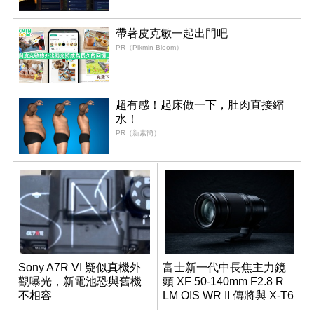
帶著皮克敏一起出門吧
PR（Pikmin Bloom）
超有感！起床做一下，肚肉直接縮
水！
PR（新素簡）
Sony A7R VI 疑似真機外
富士新一代中長焦主力鏡
觀曝光，新電池恐與舊機
頭 XF 50-140mm F2.8 R
不相容
LM OIS WR II 傳將與 X-T6
同步亮相