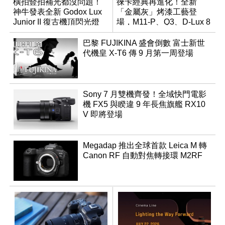
橫拍豎拍補光都沒問題！
徠卡經典再進化！全新
神牛發表全新 Godox Lux
「金屬灰」烤漆工藝登
Junior II 復古機頂閃光燈
場，M11-P、Q3、D-Lux 8
領銜換裝
巴黎 FUJIKINA 盛會倒數 富士新世
代機皇 X-T6 傳 9 月第一周登場
Sony 7 月雙機齊發！全域快門電影
機 FX5 與睽違 9 年長焦旗艦 RX10
V 即將登場
Megadap 推出全球首款 Leica M 轉
Canon RF 自動對焦轉接環 M2RF