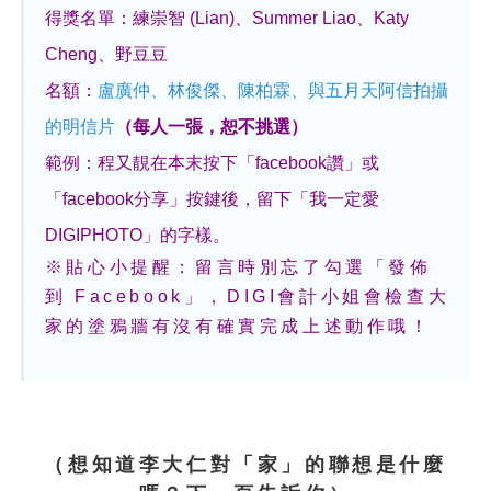
得獎名單：練崇智 (Lian)、Summer Liao、Katy
Cheng、野豆豆
名額：
盧廣仲、林俊傑、陳柏霖、與五月天阿信拍攝
的明信片
（每人一張，恕不挑選）
範例：程又靚在本末按下「facebook讚」或
「facebook分享」按鍵後，留下「我一定愛
DIGIPHOTO」的字樣。
※貼心小提醒：留言時別忘了勾選「發佈
到 Facebook」，DIGI會計小姐會檢查大
家的塗鴉牆有沒有確實完成上述動作哦！
（想知道李大仁對「家」的聯想是什麼