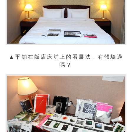
▲平舖在飯店床舖上的看展法，有體驗過
嗎？