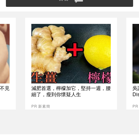
不見
減肥首選，檸檬加它，堅持一週，腰
吳
細了，瘦到你懷疑人生
Di
PR 新素簡
PR