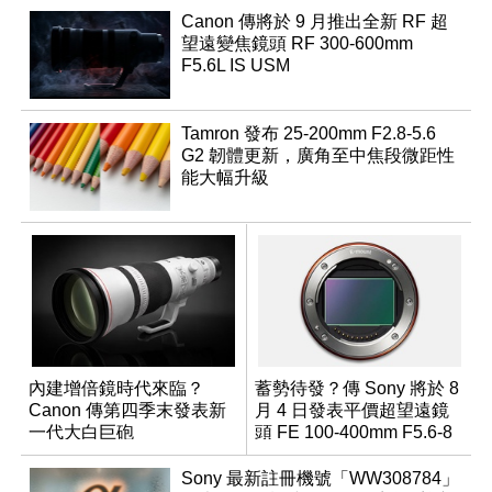
Canon 傳將於 9 月推出全新 RF 超
望遠變焦鏡頭 RF 300-600mm
F5.6L IS USM
Tamron 發布 25-200mm F2.8-5.6
G2 韌體更新，廣角至中焦段微距性
能大幅升級
內建增倍鏡時代來臨？
蓄勢待發？傳 Sony 將於 8
Canon 傳第四季末發表新
月 4 日發表平價超望遠鏡
一代大白巨砲
頭 FE 100-400mm F5.6-8
Sony 最新註冊機號「WW308784」