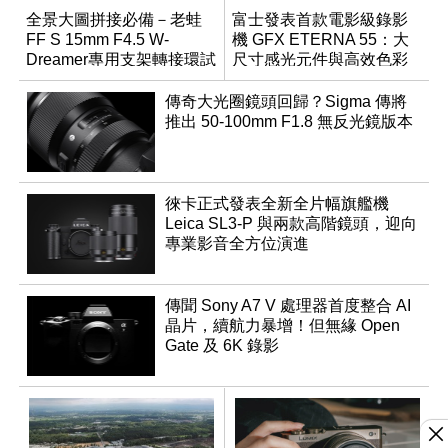
全景大圖拼接必備－老蛙
富士發表首款電影級錄影
FF S 15mm F4.5 W-
機 GFX ETERNA 55：大
Dreamer專用支架轉接環試
尺寸感光元件與高效色彩
用報告
管理
傳奇大光圈鏡頭回歸？Sigma 傳將
推出 50-100mm F1.8 無反光鏡版本
徠卡正式發表全新全片幅旗艦機
Leica SL3-P 與兩款高階鏡頭，迎向
專業影音全方位演進
傳聞 Sony A7 V 處理器首度整合 AI
晶片，續航力暴增！但無緣 Open
Gate 及 6K 錄影