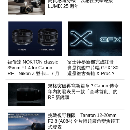
高質感隨身機，以感性美學迎接
LUMIX 25 週年
福倫達 NOKTON classic
富士神祕新機完成註冊！
35mm F1.4 for Canon
會是旗艦中片幅 GFX180
RF、Nikon Z 雙卡口 7 月
還是復古旁軸 X-Pro4？
同步登台
規格突破再寫新篇章？Canon 傳今
年內將發表另一款「全球首創」的
RF 新鏡頭
挑戰視野極限！Tamron 12-20mm
F2.8 (A084) 全片幅超廣角變焦鏡正
式發表