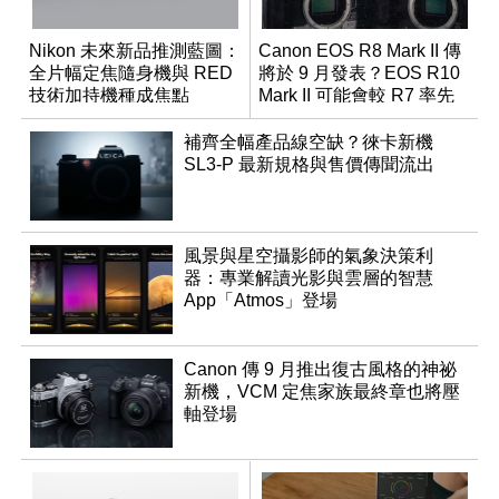
Nikon 未來新品推測藍圖：
Canon EOS R8 Mark II 傳
全片幅定焦隨身機與 RED
將於 9 月發表？EOS R10
技術加持機種成焦點
Mark II 可能會較 R7 率先
推出
補齊全幅產品線空缺？徠卡新機
SL3-P 最新規格與售價傳聞流出
風景與星空攝影師的氣象決策利
器：專業解讀光影與雲層的智慧
App「Atmos」登場
Canon 傳 9 月推出復古風格的神祕
新機，VCM 定焦家族最終章也將壓
軸登場