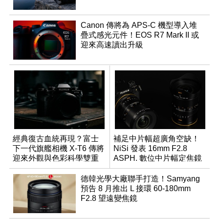
Canon 傳將為 APS-C 機型導入堆
疊式感光元件！EOS R7 Mark II 或
迎來高速讀出升級
經典復古血統再現？富士
補足中片幅超廣角空缺！
下一代旗艦相機 X-T6 傳將
NiSi 發表 16mm F2.8
迎來外觀與色彩科學雙重
ASPH. 數位中片幅定焦鏡
優化
德韓光學大廠聯手打造！Samyang
預告 8 月推出 L 接環 60-180mm
F2.8 望遠變焦鏡