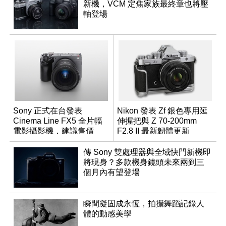
新機，VCM 定焦家族最終章也將壓
軸登場
Sony 正式在台發表
Nikon 發表 Zf 銀色專用延
Cinema Line FX5 全片幅
伸握把與 Z 70-200mm
電影攝影機，建議售價
F2.8 II 最新韌體更新
NT$144,980
傳 Sony 雙處理器與全域快門新機即
將現身？多款機身鏡頭未來兩到三
個月內有望登場
瞬間凝固成永恆，拍攝舞蹈記錄人
體的動感美學