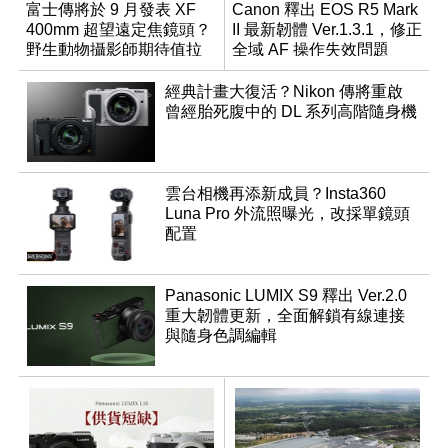
富士傳將於 9 月發表 XF
Canon 釋出 EOS R5 Mark
400mm 超望遠定焦鏡頭？
II 最新韌體 Ver.1.3.1，修正
野生動物攝影師期待值拉
全域 AF 操作失效問題
滿
經典計畫大復活？Nikon 傳將重啟
曾經胎死腹中的 DL 系列高階隨身機
雲台相機再添新成員？Insta360
Luna Pro 外流照曝光，改採單鏡頭
配置
Panasonic LUMIX S9 釋出 Ver.2.0
重大韌體更新，全面解鎖有線連接
與隨身色調編輯