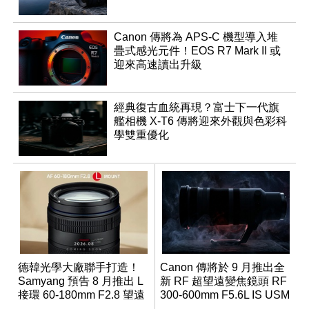
Canon 傳將為 APS-C 機型導入堆
疊式感光元件！EOS R7 Mark II 或
迎來高速讀出升級
經典復古血統再現？富士下一代旗
艦相機 X-T6 傳將迎來外觀與色彩科
學雙重優化
德韓光學大廠聯手打造！
Canon 傳將於 9 月推出全
Samyang 預告 8 月推出 L
新 RF 超望遠變焦鏡頭 RF
接環 60-180mm F2.8 望遠
300-600mm F5.6L IS USM
變焦鏡