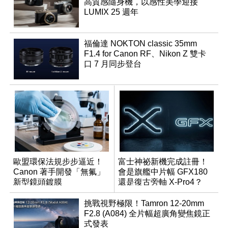
高質感隨身機，以感性美學迎接
LUMIX 25 週年
福倫達 NOKTON classic 35mm
F1.4 for Canon RF、Nikon Z 雙卡
口 7 月同步登台
歐盟環保法規步步逼近！
富士神祕新機完成註冊！
Canon 著手開發「無氟」
會是旗艦中片幅 GFX180
新型鏡頭鍍膜
還是復古旁軸 X-Pro4？
挑戰視野極限！Tamron 12-20mm
F2.8 (A084) 全片幅超廣角變焦鏡正
式發表