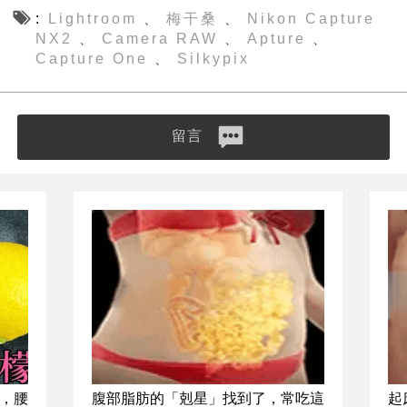
Lightroom
梅干桑
Nikon Capture
、
、
NX2
Camera RAW
Apture
、
、
、
Capture One
Silkypix
、
留言
，腰
腹部脂肪的「剋星」找到了，常吃這
起