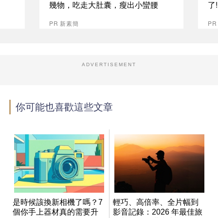
幾物，吃走大肚囊，瘦出小蠻腰
了
PR 新素簡
PR
ADVERTISEMENT
你可能也喜歡這些文章
是時候該換新相機了嗎？7
輕巧、高倍率、全片幅到
個你手上器材真的需要升
影音記錄：2026 年最佳旅