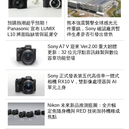
預購熱潮超乎預期！
熊本強震襲擊全球感光元
Panasonic 宣布 LUMIX
件重鎮，Sony 確認廠房暫
L10 將面臨缺貨與延遲交
停生產是否引發出貨危
貨時間
機？
Sony A7 V 迎來 Ver.2.00 重大韌體
更新：32 位元浮點音訊錄製與數位
簽章功能登場
Sony 正式發表第五代高倍率一體式
相機 RX10 V，雙影像處理器與 AI
單元上身
Nikon 未來新品推測藍圖：全片幅
定焦隨身機與 RED 技術加持機種成
焦點