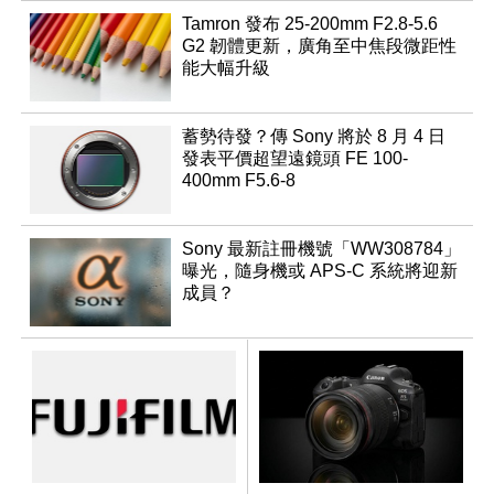
Tamron 發布 25-200mm F2.8-5.6
G2 韌體更新，廣角至中焦段微距性
能大幅升級
蓄勢待發？傳 Sony 將於 8 月 4 日
發表平價超望遠鏡頭 FE 100-
400mm F5.6-8
Sony 最新註冊機號「WW308784」
曝光，隨身機或 APS-C 系統將迎新
成員？