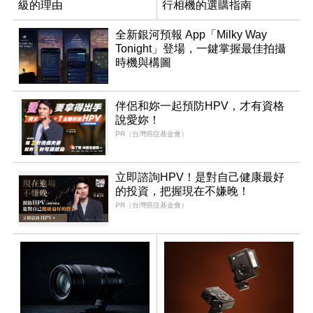
級的理由
行相機的選購指南
全新銀河預報 App「Milky Way
Tonight」登場，一鍵掌握最佳拍攝
時機與構圖
伴侶和妳一起預防HPV，才有資格
說愛妳！
PR（台灣癌症基金會）
立即諮詢HPV！是對自己健康最好
的投資，把握現在不嫌晚！
PR（台灣癌症基金會）