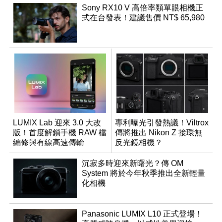
Sony RX10 V 高倍率類單眼相機正
式在台發表！建議售價 NT$ 65,980
LUMIX Lab 迎來 3.0 大改
專利曝光引發熱議！Viltrox
版！首度解鎖手機 RAW 檔
傳將推出 Nikon Z 接環無
編修與有線高速傳輸
反光鏡相機？
沉寂多時迎來新曙光？傳 OM
System 將於今年秋季推出全新輕量
化相機
Panasonic LUMIX L10 正式登場！