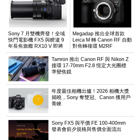
Sony 7 月雙機齊發！全域
Megadap 推出全球首款
快門電影機 FX5 與睽違 9
Leica M 轉 Canon RF 自動
年長焦旗艦 RX10 V 即將
對焦轉接環 M2RF
登場
Tamron 推出 Canon RF 與 Nikon Z
接環 17-70mm F2.8 恆定大光圈標
準變焦鏡
年度最佳相機出爐！2026 相機大獎
揭曉，Sony 奪雙冠、Canon 獲用戶
青睞
Sony FX5 與平價 FE 100-400mm
發表會前夕規格與售價全面流出