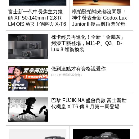
富士新一代中長焦主力鏡
橫拍豎拍補光都沒問題！
頭 XF 50-140mm F2.8 R
神牛發表全新 Godox Lux
LM OIS WR II 傳將與 X-T6
Junior II 復古機頂閃光燈
同步亮相
徠卡經典再進化！全新「金屬灰」
烤漆工藝登場，M11-P、Q3、D-
Lux 8 領銜換裝
做到這點才有資格說愛你
PR（台灣癌症基金會）
巴黎 FUJIKINA 盛會倒數 富士新世
代機皇 X-T6 傳 9 月第一周登場