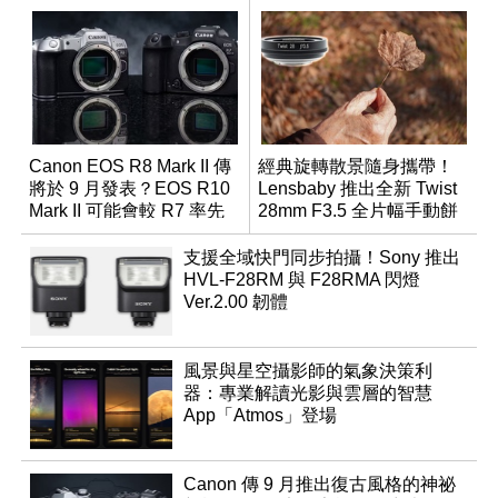
Canon EOS R8 Mark II 傳
經典旋轉散景隨身攜帶！
將於 9 月發表？EOS R10
Lensbaby 推出全新 Twist
Mark II 可能會較 R7 率先
28mm F3.5 全片幅手動餅
推出
乾鏡
支援全域快門同步拍攝！Sony 推出
HVL-F28RM 與 F28RMA 閃燈
Ver.2.00 韌體
風景與星空攝影師的氣象決策利
器：專業解讀光影與雲層的智慧
App「Atmos」登場
Canon 傳 9 月推出復古風格的神祕