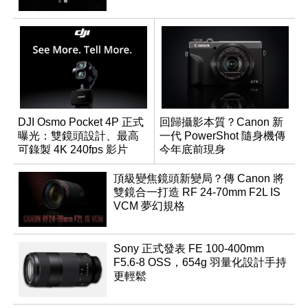
DJI Osmo Pocket 4P 正式
回歸攝影本質？Canon 新
曝光：雙鏡頭設計、最高
一代 PowerShot 隨身機傳
可錄製 4K 240fps 影片
今年底前現身
頂級變焦鏡頭新變局？傳 Canon 將
雙鏡合一打造 RF 24-70mm F2L IS
VCM 夢幻規格
Sony 正式發表 FE 100-400mm
F5.6-8 OSS，654g 羽量化設計手持
更輕鬆