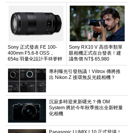
Sony 正式發表 FE 100-
Sony RX10 V 高倍率類單
400mm F5.6-8 OSS，
眼相機正式在台發表！建
654g 羽量化設計手持更輕
議售價 NT$ 65,980
鬆
專利曝光引發熱議！Viltrox 傳將推
出 Nikon Z 接環無反光鏡相機？
沉寂多時迎來新曙光？傳 OM
System 將於今年秋季推出全新輕量
化相機
Panasonic LUMIX L10 正式登場！