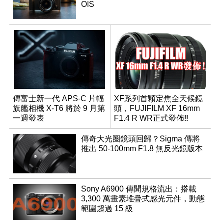
OIS
傳富士新一代 APS-C 片幅
XF系列首顆定焦全天候鏡
旗艦相機 X-T6 將於 9 月第
頭，FUJIFILM XF 16mm
一週發表
F1.4 R WR正式發佈!!
傳奇大光圈鏡頭回歸？Sigma 傳將
推出 50-100mm F1.8 無反光鏡版本
Sony A6900 傳聞規格流出：搭載
3,300 萬畫素堆疊式感光元件，動態
範圍超過 15 級