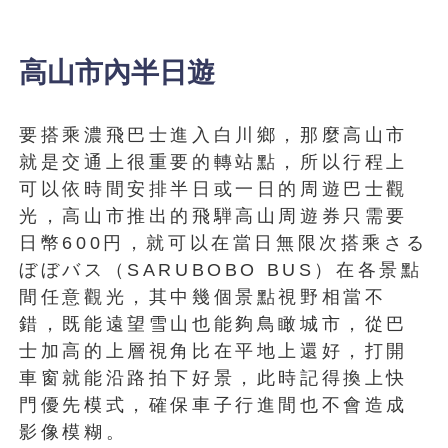
高山市內半日遊
要搭乘濃飛巴士進入白川鄉，那麼高山市
就是交通上很重要的轉站點，所以行程上
可以依時間安排半日或一日的周遊巴士觀
光，高山市推出的飛騨高山周遊券只需要
日幣600円，就可以在當日無限次搭乘さる
ぼぼバス（SARUBOBO BUS）在各景點
間任意觀光，其中幾個景點視野相當不
錯，既能遠望雪山也能夠鳥瞰城市，從巴
士加高的上層視角比在平地上還好，打開
車窗就能沿路拍下好景，此時記得換上快
門優先模式，確保車子行進間也不會造成
影像模糊。