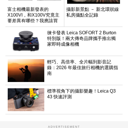
富士相機最新發表的
攝影新景點 － 新北環狀線
X100VI，和X100V究竟主
私房攝點全記錄
要差異有哪些？我應該買
哪一台？
徠卡發表 Leica SOFORT 2 Burton
特別版！兩大傳奇品牌攜手推出獨
家即時成像相機
輕巧、高倍率、全片幅到影音記
錄：2026 年最佳旅行相機的選購指
南
標準視角下的攝影樂趣！Leica Q3
43 快速評測
ADVERTISEMENT