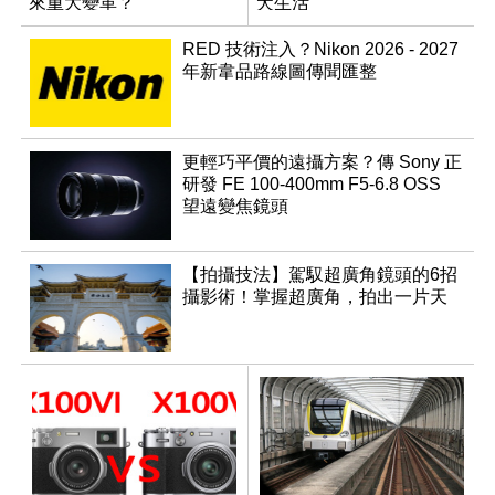
來重大變革？
犬生活
RED 技術注入？Nikon 2026 - 2027
年新韋品路線圖傳聞匯整
更輕巧平價的遠攝方案？傳 Sony 正
研發 FE 100-400mm F5-6.8 OSS
望遠變焦鏡頭
【拍攝技法】駕馭超廣角鏡頭的6招
攝影術！掌握超廣角，拍出一片天