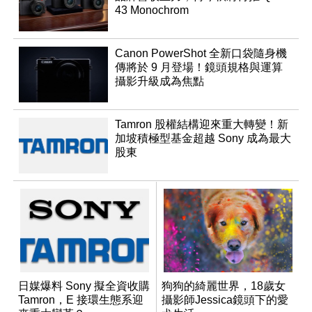
43 Monochrom
Canon PowerShot 全新口袋隨身機
傳將於 9 月登場！鏡頭規格與運算
攝影升級成為焦點
Tamron 股權結構迎來重大轉變！新
加坡積極型基金超越 Sony 成為最大
股東
日媒爆料 Sony 擬全資收購
狗狗的綺麗世界，18歲女
Tamron，E 接環生態系迎
攝影師Jessica鏡頭下的愛