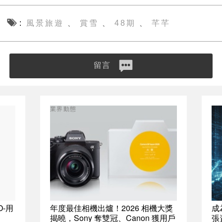
風景旅遊
賞雪
48期
芊芊
、
、
、
留言
業界動態
O-用
年度最佳相機出爐！2026 相機大獎
成
揭曉，Sony 奪雙冠、Canon 獲用戶
張