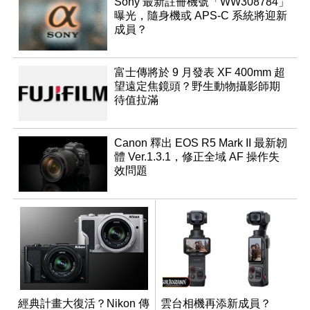
Sony 最新註冊機號「WW308784」
曝光，隨身機或 APS-C 系統將迎新
成員？
富士傳將於 9 月發表 XF 400mm 超
望遠定焦鏡頭？野生動物攝影師期
待值拉滿
Canon 釋出 EOS R5 Mark II 最新韌
體 Ver.1.3.1，修正全域 AF 操作失
效問題
經典計畫大復活？Nikon 傳
雲台相機再添新成員？