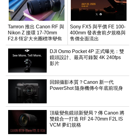
Tamron 推出 Canon RF 與
Sony FX5 與平價 FE 100-
Nikon Z 接環 17-70mm
400mm 發表會前夕規格與
F2.8 恆定大光圈標準變焦
售價全面流出
鏡
DJI Osmo Pocket 4P 正式曝光：雙
鏡頭設計、最高可錄製 4K 240fps
影片
回歸攝影本質？Canon 新一代
PowerShot 隨身機傳今年底前現身
頂級變焦鏡頭新變局？傳 Canon 將
雙鏡合一打造 RF 24-70mm F2L IS
VCM 夢幻規格