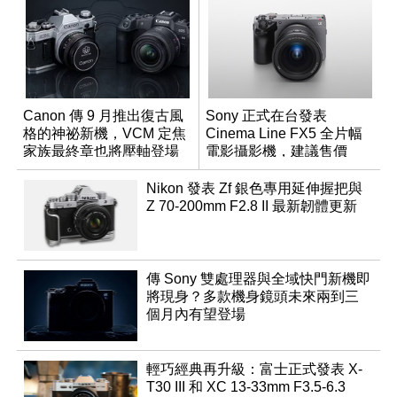
Canon 傳 9 月推出復古風
Sony 正式在台發表
格的神祕新機，VCM 定焦
Cinema Line FX5 全片幅
家族最終章也將壓軸登場
電影攝影機，建議售價
NT$144,980
Nikon 發表 Zf 銀色專用延伸握把與
Z 70-200mm F2.8 II 最新韌體更新
傳 Sony 雙處理器與全域快門新機即
將現身？多款機身鏡頭未來兩到三
個月內有望登場
輕巧經典再升級：富士正式發表 X-
T30 III 和 XC 13-33mm F3.5-6.3