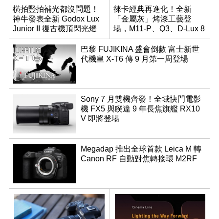
橫拍豎拍補光都沒問題！
徠卡經典再進化！全新
神牛發表全新 Godox Lux
「金屬灰」烤漆工藝登
Junior II 復古機頂閃光燈
場，M11-P、Q3、D-Lux 8
領銜換裝
巴黎 FUJIKINA 盛會倒數 富士新世
代機皇 X-T6 傳 9 月第一周登場
Sony 7 月雙機齊發！全域快門電影
機 FX5 與睽違 9 年長焦旗艦 RX10
V 即將登場
Megadap 推出全球首款 Leica M 轉
Canon RF 自動對焦轉接環 M2RF