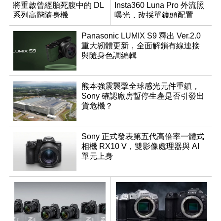
將重啟曾經胎死腹中的 DL
Insta360 Luna Pro 外流照
系列高階隨身機
曝光，改採單鏡頭配置
Panasonic LUMIX S9 釋出 Ver.2.0
重大韌體更新，全面解鎖有線連接
與隨身色調編輯
熊本強震襲擊全球感光元件重鎮，
Sony 確認廠房暫停生產是否引發出
貨危機？
Sony 正式發表第五代高倍率一體式
相機 RX10 V，雙影像處理器與 AI
單元上身