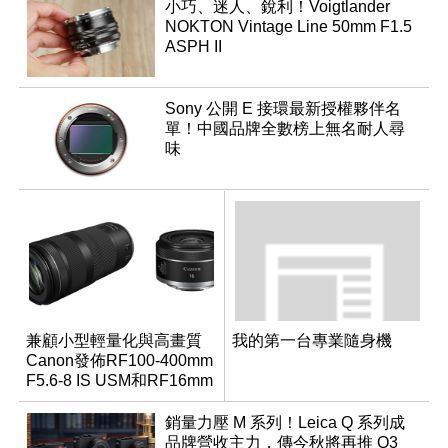
小巧、迷人、銳利！Voigtlander
NOKTON Vintage Line 50mm F1.5
ASPH II
Sony 公開 E 接環最新授權夥伴名
單！中國品牌全數榜上無名耐人尋
味
兼顧小型輕量化與高畫質
我的第一台專業隨身機
Canon發佈RF100-400mm
F5.6-8 IS USM和RF16mm
F2.8 STM
銷量力壓 M 系列！Leica Q 系列成
品牌營收主力，傳今秋將再推 Q3