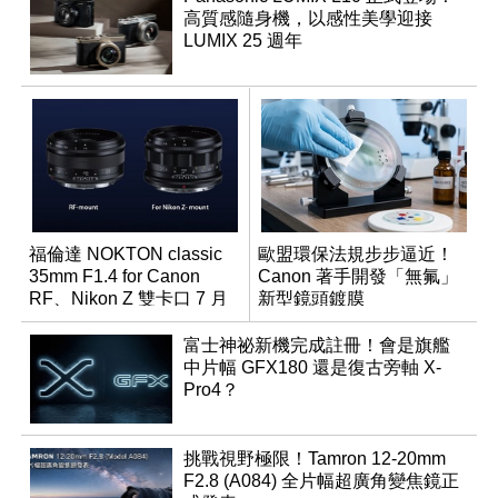
高質感隨身機，以感性美學迎接
LUMIX 25 週年
福倫達 NOKTON classic
歐盟環保法規步步逼近！
35mm F1.4 for Canon
Canon 著手開發「無氟」
RF、Nikon Z 雙卡口 7 月
新型鏡頭鍍膜
同步登台
富士神祕新機完成註冊！會是旗艦
中片幅 GFX180 還是復古旁軸 X-
Pro4？
挑戰視野極限！Tamron 12-20mm
F2.8 (A084) 全片幅超廣角變焦鏡正