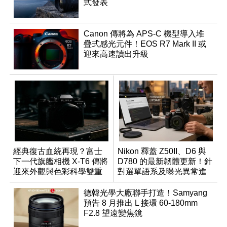
式發表
Canon 傳將為 APS-C 機型導入堆
疊式感光元件！EOS R7 Mark II 或
迎來高速讀出升級
經典復古血統再現？富士
Nikon 釋蓋 Z50II、D6 與
下一代旗艦相機 X-T6 傳將
D780 的最新韌體更新！針
迎來外觀與色彩科學雙重
對選單語系及曝光異常進
優化
行修復
德韓光學大廠聯手打造！Samyang
預告 8 月推出 L 接環 60-180mm
F2.8 望遠變焦鏡