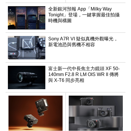
製
全新銀河預報 App「Milky Way
Tonight」登場，一鍵掌握最佳拍攝
時機與構圖
Sony A7R VI 疑似真機外觀曝光，
新電池恐與舊機不相容
富士新一代中長焦主力鏡頭 XF 50-
140mm F2.8 R LM OIS WR II 傳將
與 X-T6 同步亮相