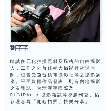
劉芊芊
嚐試多元化拍攝題材及風格的自由攝影
人，工作之外兼任輔大攝影社社課老
師，也曾受邀台積電攝影社等之攝影講
座。平面媒體作品發表，則有內地攝影
之友雜誌、台灣漢宇國際及
DIGIPhoto 攝影雜誌等專題刊登。攝
影理念為「開心拍照、快樂分享」