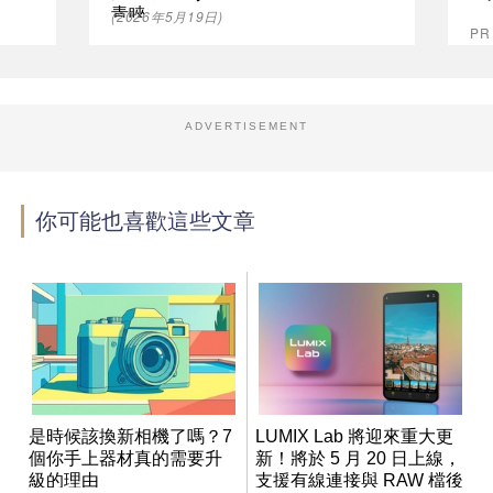
青睞
(2026年5月19日)
P
ADVERTISEMENT
你可能也喜歡這些文章
是時候該換新相機了嗎？7
LUMIX Lab 將迎來重大更
個你手上器材真的需要升
新！將於 5 月 20 日上線，
級的理由
支援有線連接與 RAW 檔後