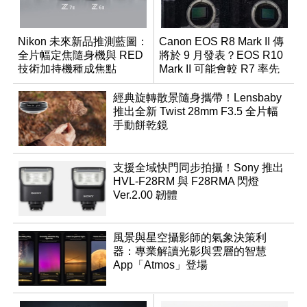
Nikon 未來新品推測藍圖：
Canon EOS R8 Mark II 傳
全片幅定焦隨身機與 RED
將於 9 月發表？EOS R10
技術加持機種成焦點
Mark II 可能會較 R7 率先
推出
經典旋轉散景隨身攜帶！Lensbaby
推出全新 Twist 28mm F3.5 全片幅
手動餅乾鏡
支援全域快門同步拍攝！Sony 推出
HVL-F28RM 與 F28RMA 閃燈
Ver.2.00 韌體
風景與星空攝影師的氣象決策利
器：專業解讀光影與雲層的智慧
App「Atmos」登場