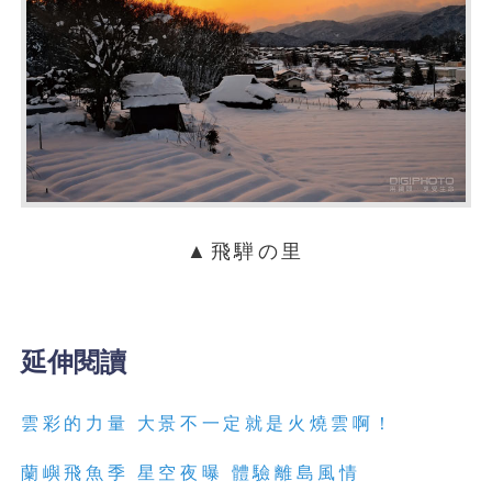
▲飛騨の里
延伸閱讀
雲彩的力量 大景不一定就是火燒雲啊！
蘭嶼飛魚季 星空夜曝 體驗離島風情