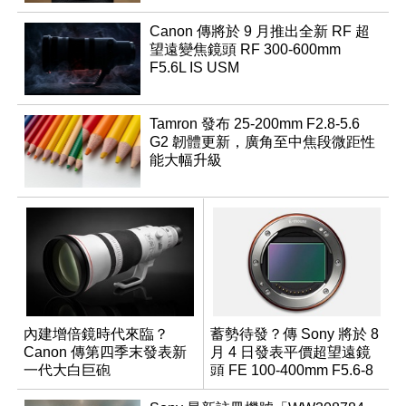
Canon 傳將於 9 月推出全新 RF 超
望遠變焦鏡頭 RF 300-600mm
F5.6L IS USM
Tamron 發布 25-200mm F2.8-5.6
G2 韌體更新，廣角至中焦段微距性
能大幅升級
內建增倍鏡時代來臨？
蓄勢待發？傳 Sony 將於 8
Canon 傳第四季末發表新
月 4 日發表平價超望遠鏡
一代大白巨砲
頭 FE 100-400mm F5.6-8