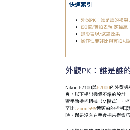
快速索引
外觀PK：誰是誰的複製
ISO值/實拍表現 定輸贏
錄影表現/濾鏡效果
操作性能評比與實拍測
外觀PK：誰是誰
Nikon P7100與
P7000
的外型幾
良。以下提出幾個不錯的設計
歡手動操控相機（M模式），控
至比
Canon S95
鏡頭前的控制環
時，還是沒有右手食指來得靈