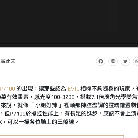
收藏此文
 P7100
的出現，讓那些認為
EVIL
相機不夠隨身的玩家，
0萬有效畫素，感光度100-3200，搭載7.1倍廣角光學變
來說，就像「 小姐好辣 」裡頭那陳腔濫調的靈魂錯置劇
，但P7100於操控性能上，有長足的進步，應該不會上演
K，可以一掃各位臉上的三條線。