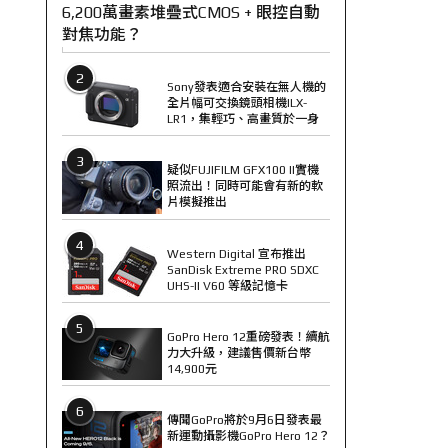
6,200萬畫素堆疊式CMOS + 眼控自動
對焦功能？
2
Sony發表適合安裝在無人機的
全片幅可交換鏡頭相機ILX-
LR1，集輕巧、高畫質於一身
3
疑似FUJIFILM GFX100 II實機
照流出！同時可能會有新的軟
片模擬推出
4
Western Digital 宣布推出
SanDisk Extreme PRO SDXC
UHS-II V60 等級記憶卡
5
GoPro Hero 12重磅發表！續航
力大升級，建議售價新台幣
14,900元
6
傳聞GoPro將於9月6日發表最
新運動攝影機GoPro Hero 12？