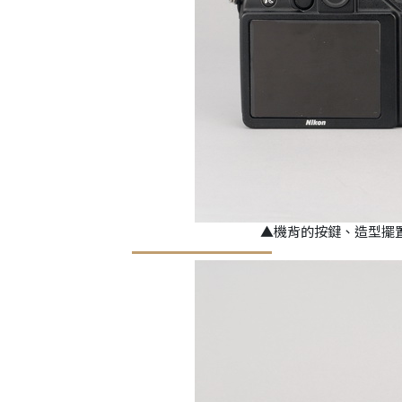
▲機背的按鍵、造型擺置