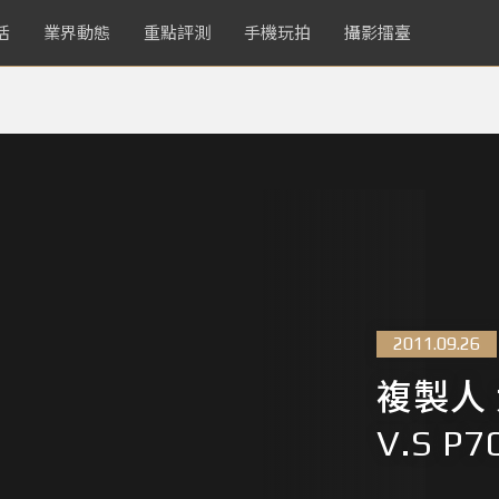
活
業界動態
重點評測
手機玩拍
攝影擂臺
2011.09.26
複製人 大
V.S P7