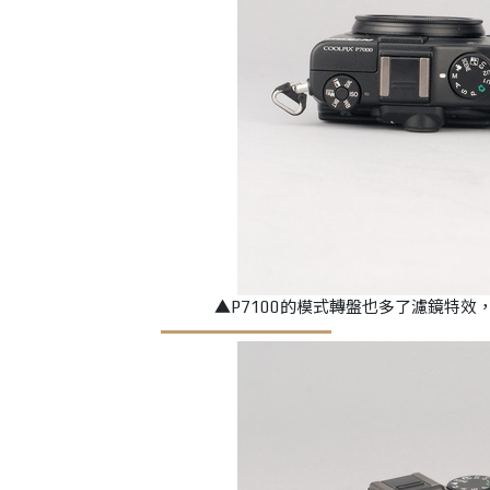
▲P7100的模式轉盤也多了濾鏡特效，