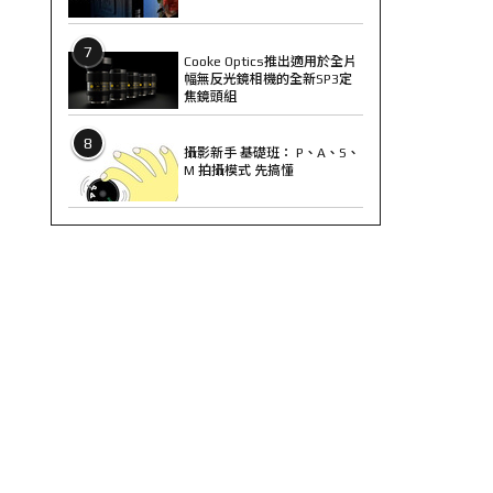
7
Cooke Optics推出適用於全片
幅無反光鏡相機的全新SP3定
焦鏡頭組
8
攝影新手 基礎班： P、A、S、
M 拍攝模式 先搞懂