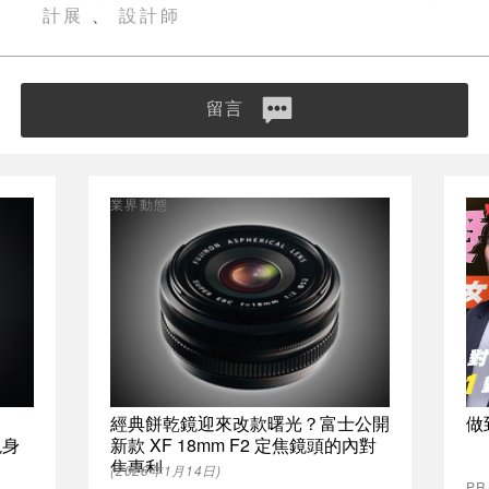
計展
設計師
、
留言
業界動態
經典餅乾鏡迎來改款曙光？富士公開
做
現身
新款 XF 18mm F2 定焦鏡頭的內對
焦專利
(2026年1月14日)
P