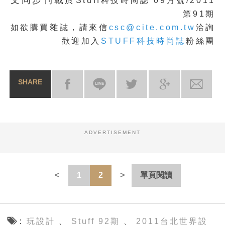
Stuff科技時尚誌 09月號/2011
第91期
如欲購買雜誌，請來信
csc@cite.com.tw
洽詢
歡迎加入
STUFF科技時尚誌
粉絲團
SHARE
ADVERTISEMENT
1
2
單頁閱讀
玩設計
Stuff 92期
2011台北世界設
、
、