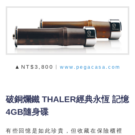
▲NT$3,800︱
www.pegacasa.com
破銅爛鐵 THALER經典永恆 記憶
4GB隨身碟
有些回憶是如此珍貴，但收藏在保險櫃裡