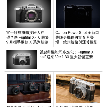
富士經典旗艦接班人在
Canon PowerShot 全新口
望？傳 Fujifilm X-T6 將於
袋隨身機傳將於 9 月登
9 月攜手兩款 X 系列新鏡
場！鏡頭規格與運算攝影
頭登場
升級成為焦點
質感與機能同步進化：Fujifilm X
half 迎來 Ver.1.30 重大韌體更新