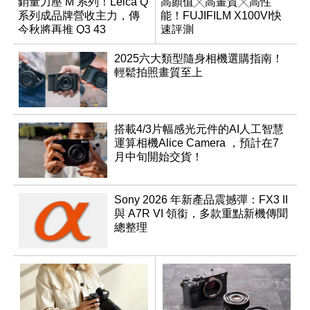
銷量力壓 M 系列！Leica Q
高顏值╳高畫質╳高性
系列成品牌營收主力，傳
能！FUJIFILM X100VI快
今秋將再推 Q3 43
速評測
Monochrom
2025六大類型隨身相機選購指南！
輕鬆拍照畫質至上
搭載4/3片幅感光元件的AI人工智慧
運算相機Alice Camera ，預計在7
月中旬開始交貨！
Sony 2026 年新產品震撼彈：FX3 II
與 A7R VI 領銜，多款重點新機傳聞
總整理