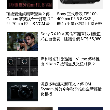
頂級變焦鏡頭新變局？傳
Sony 正式發表 FE 100-
Canon 將雙鏡合一打造 RF
400mm F5.6-8 OSS，
24-70mm F2L IS VCM 夢
654g 羽量化設計手持更輕
幻規格
鬆
Sony RX10 V 高倍率類單眼相機正
式在台發表！建議售價 NT$ 65,980
專利曝光引發熱議！Viltrox 傳將推
出 Nikon Z 接環無反光鏡相機？
沉寂多時迎來新曙光？傳 OM
System 將於今年秋季推出全新輕量
化相機