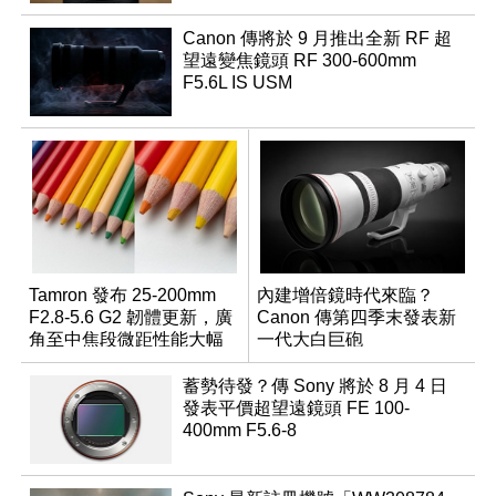
Canon 傳將於 9 月推出全新 RF 超
望遠變焦鏡頭 RF 300-600mm
F5.6L IS USM
Tamron 發布 25-200mm
內建增倍鏡時代來臨？
F2.8-5.6 G2 韌體更新，廣
Canon 傳第四季末發表新
角至中焦段微距性能大幅
一代大白巨砲
升級
蓄勢待發？傳 Sony 將於 8 月 4 日
發表平價超望遠鏡頭 FE 100-
400mm F5.6-8