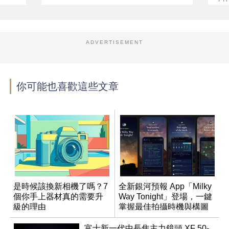
ADVERTISEMENT
你可能也喜歡這些文章
是時候該換新相機了嗎？7
全新銀河預報 App「Milky
個你手上器材真的需要升
Way Tonight」登場，一鍵
級的理由
掌握最佳拍攝時機與構圖
富士新一代中長焦主力鏡頭 XF 50-