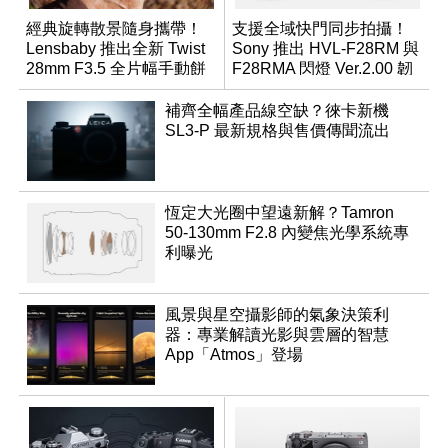
經典旋轉散景隨身攜帶！
支援全域快門同步拍攝！
Lensbaby 推出全新 Twist
Sony 推出 HVL-F28RM 與
28mm F3.5 全片幅手動餅
F28RMA 閃燈 Ver.2.00 韌
乾鏡
體
補齊全幅產品線空缺？徠卡新機
SL3-P 最新規格與售價傳聞流出
恆定大光圈中望遠新解？Tamron
50-130mm F2.8 內變焦光學系統專
利曝光
風景與星空攝影師的氣象決策利
器：專業解讀光影與雲層的智慧
App「Atmos」登場