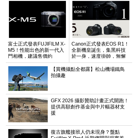
富士正式發表FUJIFILM X-
Canon正式發表EOS R1！
M5！性能出色的新一代入
全新機皇誕生，集黑科技
門相機，建議售價約
於一身，速度掛帥，無懈
NT$26,000
可擊
【賞機攝點全都露】松山機場鐵鳥
拍攝趣
GFX 2026 攝影贊助計畫正式開跑！
提供高額創作基金與中片幅器材支
援
復古旗艦接班人仍未現身？盤點