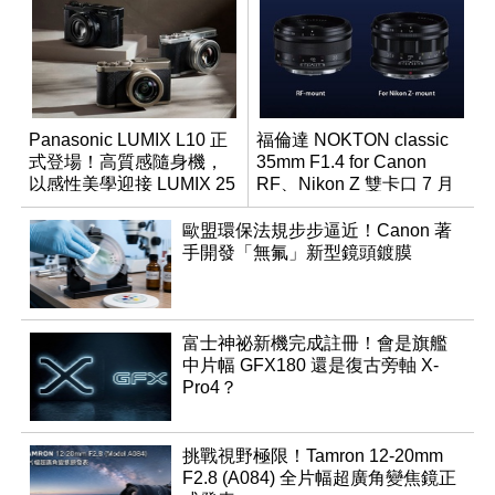
Panasonic LUMIX L10 正
福倫達 NOKTON classic
式登場！高質感隨身機，
35mm F1.4 for Canon
以感性美學迎接 LUMIX 25
RF、Nikon Z 雙卡口 7 月
週年
同步登台
歐盟環保法規步步逼近！Canon 著
手開發「無氟」新型鏡頭鍍膜
富士神祕新機完成註冊！會是旗艦
中片幅 GFX180 還是復古旁軸 X-
Pro4？
挑戰視野極限！Tamron 12-20mm
F2.8 (A084) 全片幅超廣角變焦鏡正