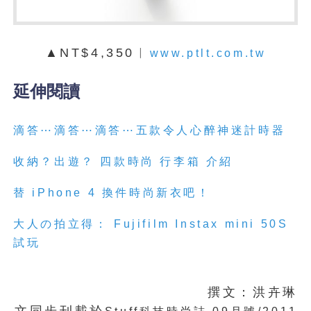
▲NT$4,350︱
www.ptlt.com.tw
延伸閱讀
滴答⋯滴答⋯滴答⋯五款令人心醉神迷計時器
收納？出遊？ 四款時尚 行李箱 介紹
替 iPhone 4 換件時尚新衣吧！
大人の拍立得： Fujifilm Instax mini 50S
試玩
撰文：洪卉琳
文同步刊載於