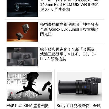
140mm F2.8 R LM OIS WR II 傳將
與 X-T6 同步亮相
橫拍豎拍補光都沒問題！神牛發表
全新 Godox Lux Junior II 復古機頂
閃光燈
徠卡經典再進化！全新「金屬灰」
烤漆工藝登場，M11-P、Q3、D-
Lux 8 領銜換裝
巴黎 FUJIKINA 盛會倒數
Sony 7 月雙機齊發！全域