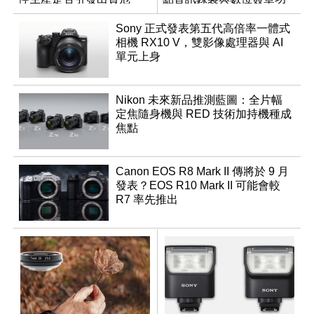
機？
能登場
Sony 正式發表第五代高倍率一體式
相機 RX10 V，雙影像處理器與 AI
單元上身
Nikon 未來新品推測藍圖：全片幅
定焦隨身機與 RED 技術加持機種成
焦點
Canon EOS R8 Mark II 傳將於 9 月
發表？EOS R10 Mark II 可能會較
R7 率先推出