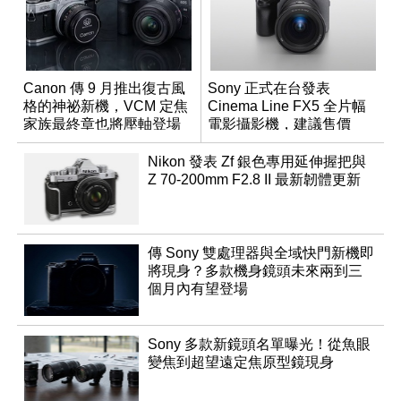
Canon 傳 9 月推出復古風
Sony 正式在台發表
格的神祕新機，VCM 定焦
Cinema Line FX5 全片幅
家族最終章也將壓軸登場
電影攝影機，建議售價
NT$144,980
Nikon 發表 Zf 銀色專用延伸握把與
Z 70-200mm F2.8 II 最新韌體更新
傳 Sony 雙處理器與全域快門新機即
將現身？多款機身鏡頭未來兩到三
個月內有望登場
Sony 多款新鏡頭名單曝光！從魚眼
變焦到超望遠定焦原型鏡現身