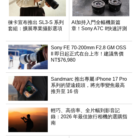
徠卡宣布推出 SL3-S 系列
AI加持入門全幅機新篇
套組：擴展專業攝影選項
章！Sony A7C II快速評測
Sony FE 70-200mm F2.8 GM OSS
II 即日起正式在台上市！建議售價
NT$76,980
Sandmarc 推出專屬 iPhone 17 Pro
系列的望遠鏡頭，將光學變焦最高
推升至 16 倍
輕巧、高倍率、全片幅到影音記
錄：2026 年最佳旅行相機的選購指
南