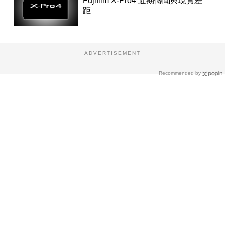
Fujifilm X-Pro4 近期傳聞與現實差
距
ADVERTISEMENT
Recommended by