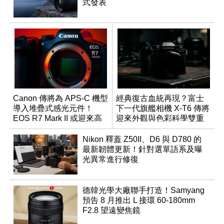
式發表
Canon 傳將為 APS-C 機型
經典復古血統再現？富士
導入堆疊式感光元件！
下一代旗艦相機 X-T6 傳將
EOS R7 Mark II 或迎來高
迎來外觀與色彩科學雙重
速讀出升級
優化
Nikon 釋蓋 Z50II、D6 與 D780 的
最新韌體更新！針對選單語系及曝
光異常進行修復
德韓光學大廠聯手打造！Samyang
預告 8 月推出 L 接環 60-180mm
F2.8 望遠變焦鏡