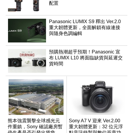
配置
Panasonic LUMIX S9 釋出 Ver.2.0
重大韌體更新，全面解鎖有線連接
與隨身色調編輯
預購熱潮超乎預期！Panasonic 宣
布 LUMIX L10 將面臨缺貨與延遲交
貨時間
熊本強震襲擊全球感光元
Sony A7 V 迎來 Ver.2.00
件重鎮，Sony 確認廠房暫
重大韌體更新：32 位元浮
停生產是否引發出貨危
點音訊錄製與數位簽章功