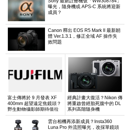
Sony 最新註冊機號「WW308784」
曝光，隨身機或 APS-C 系統將迎新
成員？
Canon 釋出 EOS R5 Mark II 最新韌
體 Ver.1.3.1，修正全域 AF 操作失
效問題
富士傳將於 9 月發表 XF
經典計畫大復活？Nikon 傳
400mm 超望遠定焦鏡頭？
將重啟曾經胎死腹中的 DL
野生動物攝影師期待值拉
系列高階隨身機
滿
雲台相機再添新成員？Insta360
Luna Pro 外流照曝光，改採單鏡頭