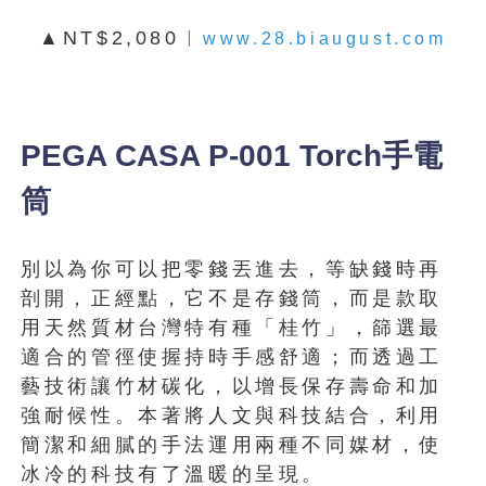
▲NT$2,080︱
www.28.biaugust.com
PEGA CASA P-001 Torch手電
筒
別以為你可以把零錢丟進去，等缺錢時再
剖開，正經點，它不是存錢筒，而是款取
用天然質材台灣特有種「桂竹」，篩選最
適合的管徑使握持時手感舒適；而透過工
藝技術讓竹材碳化，以增長保存壽命和加
強耐候性。本著將人文與科技結合，利用
簡潔和細膩的手法運用兩種不同媒材，使
冰冷的科技有了溫暖的呈現。