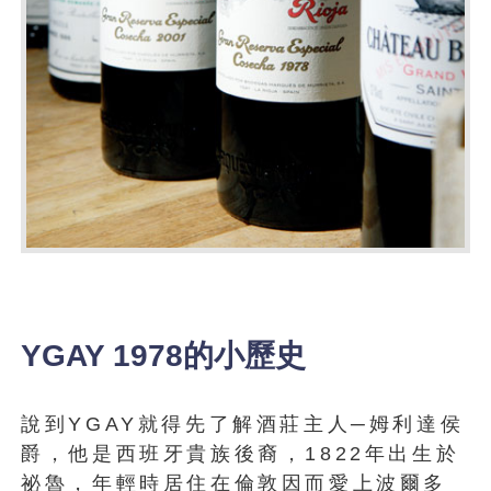
YGAY 1978的小歷史
說到YGAY就得先了解酒莊主人─姆利達侯
爵，他是西班牙貴族後裔，1822年出生於
祕魯，年輕時居住在倫敦因而愛上波爾多