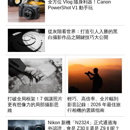
全方位 Vlog 隨身利器！Canon
PowerShot V1 動手玩
從灰階看世界：打造引人入勝的黑
白攝影作品之關鍵技巧大公開
打破全局框架！7 個讓照片
輕巧、高倍率、全片幅到
更有想像力的局部攝影思
影音記錄：2026 年最佳旅
維
行相機的選購指南
Nikon 新機「N2324」正式通過海
外認證，會是 Z30 II 還是 Z9 II 呢？