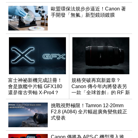
歐盟環保法規步步逼近！Canon 著
手開發「無氟」新型鏡頭鍍膜
富士神祕新機完成註冊！
規格突破再寫新篇章？
會是旗艦中片幅 GFX180
Canon 傳今年內將發表另
還是復古旁軸 X-Pro4？
一款「全球首創」的 RF 新
鏡頭
挑戰視野極限！Tamron 12-20mm
F2.8 (A084) 全片幅超廣角變焦鏡正
式發表
Canon 傳將為 APS-C 機型導入堆