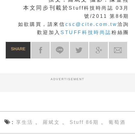
本文同步刊載於
Stuff科技時尚誌 03月
號/2011 第86期
如欲購買，請來信
csc@cite.com.tw
洽詢
歡迎加入
STUFF科技時尚誌
粉絲團
SHARE
ADVERTISEMENT
享生活
羅斌文
Stuff 86期
葡萄酒
、
、
、