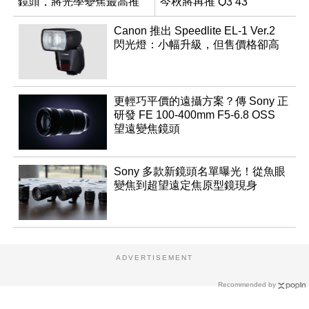
鏡頭，將光學變焦最高推
今秋將再推 Q3 43
升至 16 倍
Monochrom
Canon 推出 Speedlite EL-1 Ver.2
閃光燈：小幅升級，但售價格卻高
更輕巧平價的遠攝方案？傳 Sony 正
研發 FE 100-400mm F5-6.8 OSS
望遠變焦鏡頭
Sony 多款新鏡頭名單曝光！從魚眼
變焦到超望遠定焦原型鏡現身
ADVERTISEMENT
Recommended by