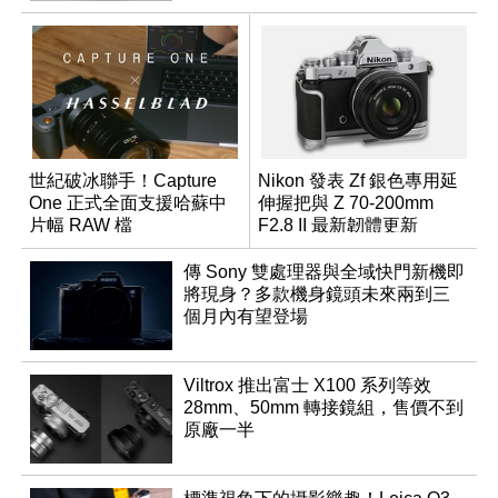
世紀破冰聯手！Capture
Nikon 發表 Zf 銀色專用延
One 正式全面支援哈蘇中
伸握把與 Z 70-200mm
片幅 RAW 檔
F2.8 II 最新韌體更新
傳 Sony 雙處理器與全域快門新機即
將現身？多款機身鏡頭未來兩到三
個月內有望登場
Viltrox 推出富士 X100 系列等效
28mm、50mm 轉接鏡組，售價不到
原廠一半