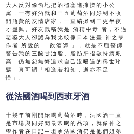
大人反對偷偷地把酒櫃塞進擁擠的小公
寓，一有好酒就和三五葡萄酒同好到不收
開瓶費的友情店家，一直續攤到三更半夜
才盡興。好友戲稱我是 酒精中毒 者，不過
老婆大人卻認為我比較像日本漫畫 神之雫
作者 所說的「 飲酒師 」，就是不顧醫師
警告我的三酸甘油脂、脂肪肝指數持續飆
高，仍無怨無悔追求自己沒嚐過的稀世珍
釀，真可謂「相逢若相知，逝亦不足
惜」。
從法國酒喝到西班牙酒
十幾年前剛開始喝葡萄酒時，法國酒一直
是市場與同好間最常喝的品項，就像神之
雫作者在日記中坦承法國酒仍是他們姐弟