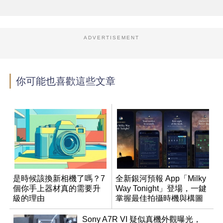
ADVERTISEMENT
你可能也喜歡這些文章
是時候該換新相機了嗎？7
全新銀河預報 App「Milky
個你手上器材真的需要升
Way Tonight」登場，一鍵
級的理由
掌握最佳拍攝時機與構圖
Sony A7R VI 疑似真機外觀曝光，