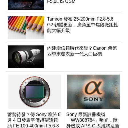
F5.6L IS USM
Tamron 發布 25-200mm F2.8-5.6
G2 韌體更新，廣角至中焦段微距性
能大幅升級
內建增倍鏡時代來臨？Canon 傳第
四季末發表新一代大白巨砲
蓄勢待發？傳 Sony 將於 8
Sony 最新註冊機號
月 4 日發表平價超望遠鏡
「WW308784」曝光，隨
頭 FE 100-400mm F5.6-8
身機或 APS-C 系統將迎新