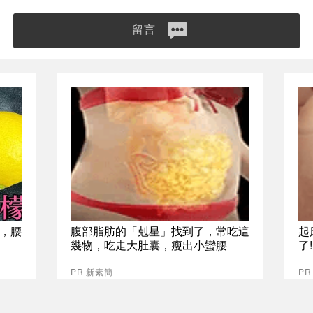
留言
，腰
腹部脂肪的「剋星」找到了，常吃這
起
幾物，吃走大肚囊，瘦出小蠻腰
了
PR 新素簡
PR