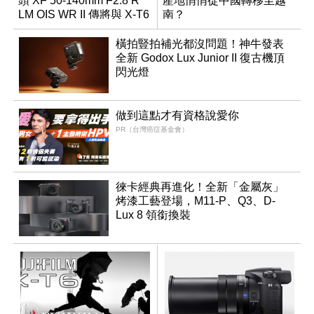
頭 XF 50-140mm F2.8 R
產地悄悄從中國轉移至越
LM OIS WR II 傳將與 X-T6
南？
同步亮相
橫拍豎拍補光都沒問題！神牛發表
全新 Godox Lux Junior II 復古機頂
閃光燈
做到這點才有資格說愛你
PR（台灣癌症基金會）
徠卡經典再進化！全新「金屬灰」
烤漆工藝登場，M11-P、Q3、D-
Lux 8 領銜換裝