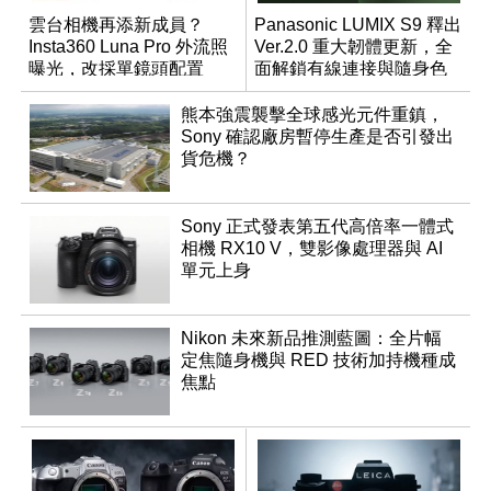
雲台相機再添新成員？
Panasonic LUMIX S9 釋出
Insta360 Luna Pro 外流照
Ver.2.0 重大韌體更新，全
曝光，改採單鏡頭配置
面解鎖有線連接與隨身色
調編輯
熊本強震襲擊全球感光元件重鎮，
Sony 確認廠房暫停生產是否引發出
貨危機？
Sony 正式發表第五代高倍率一體式
相機 RX10 V，雙影像處理器與 AI
單元上身
Nikon 未來新品推測藍圖：全片幅
定焦隨身機與 RED 技術加持機種成
焦點