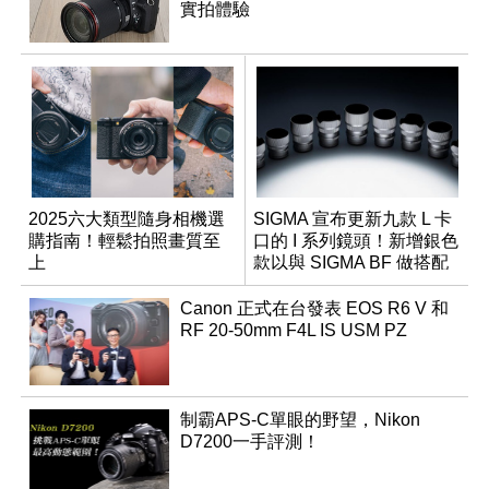
實拍體驗
2025六大類型隨身相機選
SIGMA 宣布更新九款 L 卡
購指南！輕鬆拍照畫質至
口的 I 系列鏡頭！新增銀色
上
款以與 SIGMA BF 做搭配
Canon 正式在台發表 EOS R6 V 和
RF 20-50mm F4L IS USM PZ
制霸APS-C單眼的野望，Nikon
D7200一手評測！