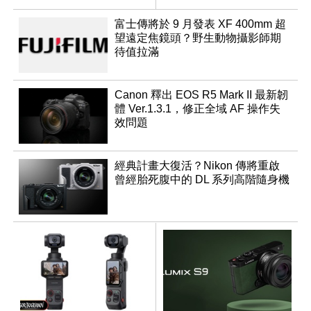
成員？
富士傳將於 9 月發表 XF 400mm 超
望遠定焦鏡頭？野生動物攝影師期
待值拉滿
Canon 釋出 EOS R5 Mark II 最新韌
體 Ver.1.3.1，修正全域 AF 操作失
效問題
經典計畫大復活？Nikon 傳將重啟
曾經胎死腹中的 DL 系列高階隨身機