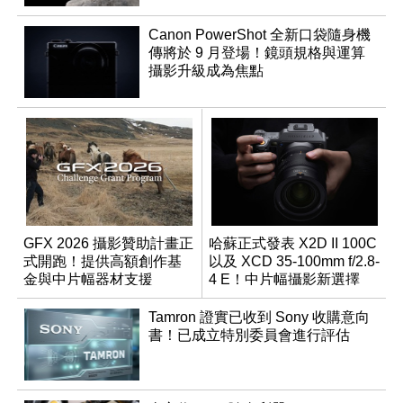
Canon PowerShot 全新口袋隨身機
傳將於 9 月登場！鏡頭規格與運算
攝影升級成為焦點
GFX 2026 攝影贊助計畫正
哈蘇正式發表 X2D II 100C
式開跑！提供高額創作基
以及 XCD 35-100mm f/2.8-
金與中片幅器材支援
4 E！中片幅攝影新選擇
Tamron 證實已收到 Sony 收購意向
書！已成立特別委員會進行評估