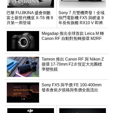
巴黎 FUJIKINA 盛會倒數
Sony 7 月雙機齊發！全域
富士新世代機皇 X-T6 傳 9
快門電影機 FX5 與睽違 9
月第一周登場
年長焦旗艦 RX10 V 即將
登場
Megadap 推出全球首款 Leica M 轉
Canon RF 自動對焦轉接環 M2RF
Tamron 推出 Canon RF 與 Nikon Z
接環 17-70mm F2.8 恆定大光圈標
準變焦鏡
Sony FX5 與平價 FE 100-400mm
發表會前夕規格與售價全面流出