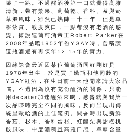
嚇了一跳。不過醒酒後第一口就覺得高雅
清新，帶有漿果、葡萄乾、香料、茶與菸
草般風味，雖然已熟陳三十三年，但是單
寧紮實、酸度爽口，一點都沒有老酒的感
覺。據說連葡萄酒帝王Robert Parker在
2008年品嚐1952年份YGAY時，曾稱讚
這瓶酒還有再陳年12-15年的實力。
因緣際會最近因某位葡萄酒同好剛好是
1978年出生，於是買了幾瓶和他同齡的
YGAY紅酒，在生日前一天他開來請大家品
嚐。不過因為沒有充份醒酒的關係，只能
用decater加速醒酒來喝，感覺就與我第一
次品嚐時完全不同的風味，反而呈現出傳
統里歐哈酒的上佳範例。聞香時出現新鮮
香菇、杉木、香料蛋糕、紅醋栗與甜櫻桃
般風味，中度濃稠且高雅口感，單寧含量