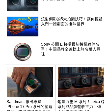
鏡射倒影的5大拍攝技巧！讓你輕鬆
入門一體兩面的趣味世界
Sony 公開 E 接環最新授權夥伴名
單！中國品牌全數榜上無名耐人尋
味
Sandmarc 推出專屬
銷量力壓 M 系列！Leica Q
iPhone 17 Pro 系列的望遠
系列成品牌營收主力，傳