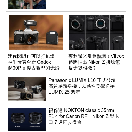
迷你閃燈也可以打跳燈！
專利曝光引發熱議！Viltrox
神牛發表全新 Godox
傳將推出 Nikon Z 接環無
iM30Pro 復古微型閃光燈
反光鏡相機？
Panasonic LUMIX L10 正式登場！
高質感隨身機，以感性美學迎接
LUMIX 25 週年
福倫達 NOKTON classic 35mm
F1.4 for Canon RF、Nikon Z 雙卡
口 7 月同步登台