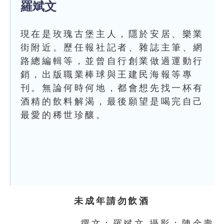
羅斌文
現在是玫瑰古堡主人，隱於安居、樂業
街附近。歷任報社記者、雜誌主筆、網
路總編輯等，並曾自行創業做過運動行
銷，出版職業棒球與王建民海報等專
刊。無論何時何地，都會想先找一杯有
酒精的飲料解渴，最後願望是喝完自己
最愛的稀世珍釀。
未成年請勿飲酒
撰文：羅斌文 攝影：陳金燾