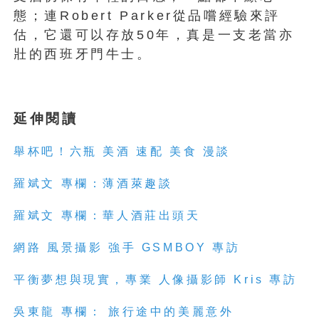
態；連Robert Parker從品嚐經驗來評
估，它還可以存放50年，真是一支老當亦
壯的西班牙門牛士。
延伸閱讀
舉杯吧！六瓶 美酒 速配 美食 漫談
羅斌文 專欄：薄酒萊趣談
羅斌文 專欄：華人酒莊出頭天
網路 風景攝影 強手 GSMBOY 專訪
平衡夢想與現實，專業 人像攝影師 Kris 專訪
吳東龍 專欄： 旅行途中的美麗意外