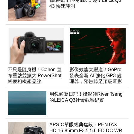
標準視角下的攝影樂趣！Leica Q3
43 快速評測
不只是隨身機！Canon 宣
影像效能大躍進！GoPro
布重啟並擴大 PowerShot
發表全新 AI 強化 GP3 處
輕便相機產品線
理器，預告跨足頂級電影
機市場
用鏡頭寫日記！攝影師River Tseng
的LEICA Q3社會觀察紀實
APS-C單眼經典焦段：PENTAX
HD 16-85mm F3.5-5.6 ED DC WR