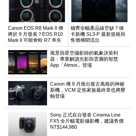
Canon EOS R8 Mark II 傳
補齊全幅產品線空缺？徠
將於 9 月發表？EOS R10
卡新機 SL3-P 最新規格與
Mark II 可能會較 R7 率先
售價傳聞流出
推出
風景與星空攝影師的氣象決策利
器：專業解讀光影與雲層的智慧
App「Atmos」登場
Canon 傳 9 月推出復古風格的神祕
新機，VCM 定焦家族最終章也將壓
軸登場
Sony 正式在台發表 Cinema Line
FX5 全片幅電影攝影機，建議售價
NT$144,980