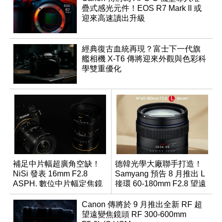
疊式感光元件！EOS R7 Mark II 或
迎來高速讀出升級
經典復古血統再現？富士下一代旗
艦相機 X-T6 傳將迎來外觀與色彩科
學雙重優化
補足中片幅超廣角空缺！
德韓光學大廠聯手打造！
NiSi 發表 16mm F2.8
Samyang 預告 8 月推出 L
ASPH. 數位中片幅定焦鏡
接環 60-180mm F2.8 望遠
變焦鏡
Canon 傳將於 9 月推出全新 RF 超
望遠變焦鏡頭 RF 300-600mm