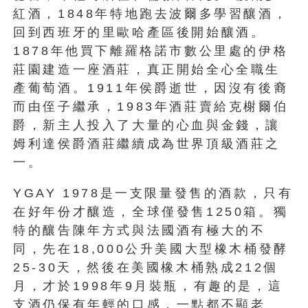
紅酒，1848年特地跑去波爾多學習釀酒，
回到西班牙的里歐哈產區後開始釀酒。
1878年他買下離羅格諾市數公里處的伊格
莊園建造一座酒莊，真正開始全心全職生
產葡萄酒。1911年侯爵逝世，因沒有後裔
而由侄子繼承，1983年酒莊賣給克榭爾伯
爵，新主人投入了大量的心血與金錢，讓
姆利達侯爵酒莊繼續成為世界頂級酒莊之
一。
YGAY 1978是一支限量發售的酒款，只有
在好年份才釀造，全球僅發售1250箱。獨
特的釀告陳年方式與法國酒有極大的不
同，先在18,000公升美國大型橡木桶發酵
25-30天，然後在美國橡木桶熟成212個
月，才於1998年9月裝瓶，有趣的是，這
支酒仍保有年輕的口感，一點都不顯老