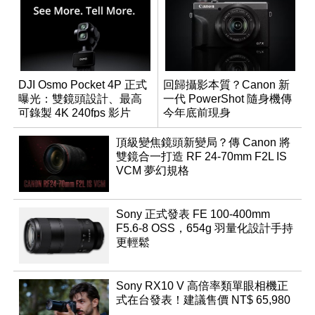
DJI Osmo Pocket 4P 正式
回歸攝影本質？Canon 新
曝光：雙鏡頭設計、最高
一代 PowerShot 隨身機傳
可錄製 4K 240fps 影片
今年底前現身
頂級變焦鏡頭新變局？傳 Canon 將
雙鏡合一打造 RF 24-70mm F2L IS
VCM 夢幻規格
Sony 正式發表 FE 100-400mm
F5.6-8 OSS，654g 羽量化設計手持
更輕鬆
Sony RX10 V 高倍率類單眼相機正
式在台發表！建議售價 NT$ 65,980