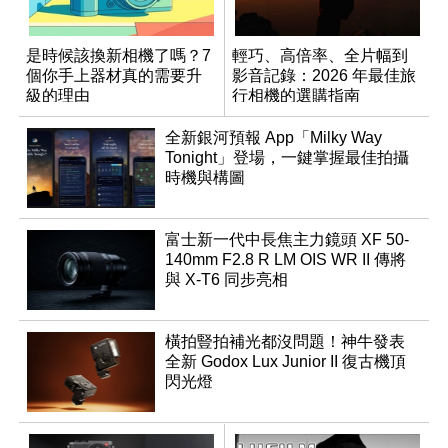
是時候該換新相機了嗎？7
輕巧、高倍率、全片幅到
個你手上器材真的需要升
影音記錄：2026 年最佳旅
級的理由
行相機的選購指南
全新銀河預報 App「Milky Way
Tonight」登場，一鍵掌握最佳拍攝
時機與構圖
富士新一代中長焦主力鏡頭 XF 50-
140mm F2.8 R LM OIS WR II 傳將
與 X-T6 同步亮相
橫拍豎拍補光都沒問題！神牛發表
全新 Godox Lux Junior II 復古機頂
閃光燈