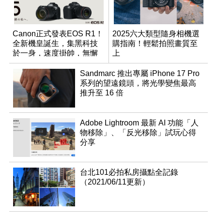
Canon正式發表EOS R1！
2025六大類型隨身相機選
全新機皇誕生，集黑科技
購指南！輕鬆拍照畫質至
於一身，速度掛帥，無懈
上
可擊
Sandmarc 推出專屬 iPhone 17 Pro
系列的望遠鏡頭，將光學變焦最高
推升至 16 倍
Adobe Lightroom 最新 AI 功能「人
物移除」、「反光移除」試玩心得
分享
台北101必拍私房攝點全記錄
（2021/06/11更新）