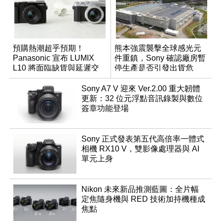
預購熱潮超乎預期！
熊本強震襲擊全球感光元
Panasonic 宣布 LUMIX
件重鎮，Sony 確認廠房暫
L10 將面臨缺貨與延遲交
停生產是否引發出貨危
貨時間
機？
Sony A7 V 迎來 Ver.2.00 重大韌體
更新：32 位元浮點音訊錄製與數位
簽章功能登場
Sony 正式發表第五代高倍率一體式
相機 RX10 V，雙影像處理器與 AI
單元上身
Nikon 未來新品推測藍圖：全片幅
定焦隨身機與 RED 技術加持機種成
焦點