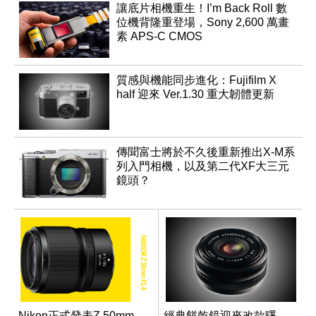
讓底片相機重生！I’m Back Roll 數
位機背隆重登場，Sony 2,600 萬畫
素 APS-C CMOS
質感與機能同步進化：Fujifilm X
half 迎來 Ver.1.30 重大韌體更新
傳聞富士將於不久後重新推出X-M系
列入門相機，以及第二代XF大三元
鏡頭？
Nikon正式發表Z 50mm
經典餅乾鏡迎來改款曙