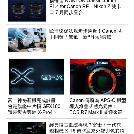
福倫達 NOKTON classic 35mm
F1.4 for Canon RF、Nikon Z 雙卡
口 7 月同步登台
歐盟環保法規步步逼近！Canon 著
手開發「無氟」新型鏡頭鍍膜
富士神祕新機完成註冊！
Canon 傳將為 APS-C 機型
會是旗艦中片幅 GFX180
導入堆疊式感光元件！
還是復古旁軸 X-Pro4？
EOS R7 Mark II 或迎來高
速讀出升級
經典復古血統再現？富士下一代旗
艦相機 X-T6 傳將迎來外觀與色彩科