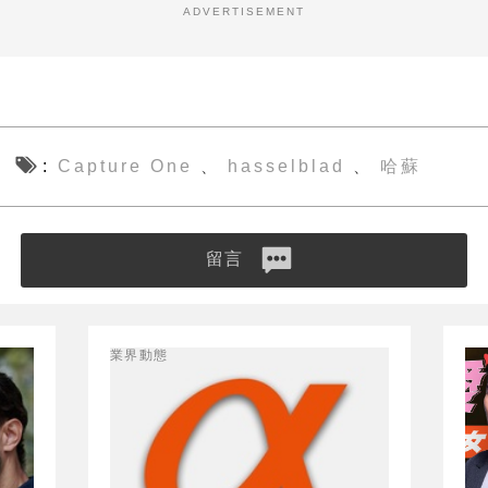
ADVERTISEMENT
Capture One
hasselblad
哈蘇
、
、
留言
業界動態