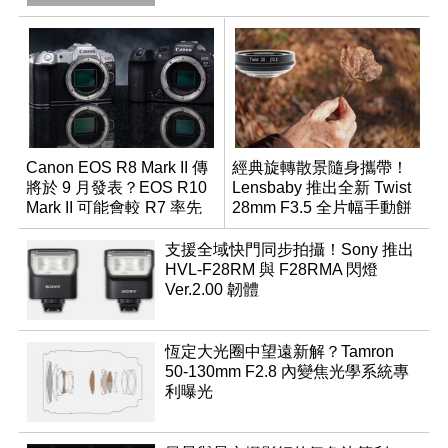
Canon EOS R8 Mark II 傳
經典旋轉散景隨身攜帶！
將於 9 月發表？EOS R10
Lensbaby 推出全新 Twist
Mark II 可能會較 R7 率先
28mm F3.5 全片幅手動餅
推出
乾鏡
支援全域快門同步拍攝！Sony 推出
HVL-F28RM 與 F28RMA 閃燈
Ver.2.00 韌體
恆定大光圈中望遠新解？Tamron
50-130mm F2.8 內變焦光學系統專
利曝光