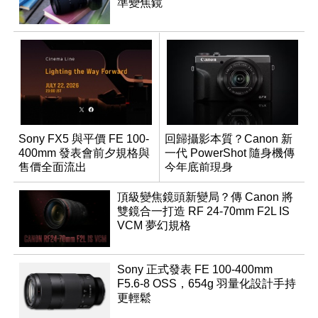
準變焦鏡
Sony FX5 與平價 FE 100-
回歸攝影本質？Canon 新
400mm 發表會前夕規格與
一代 PowerShot 隨身機傳
售價全面流出
今年底前現身
頂級變焦鏡頭新變局？傳 Canon 將
雙鏡合一打造 RF 24-70mm F2L IS
VCM 夢幻規格
Sony 正式發表 FE 100-400mm
F5.6-8 OSS，654g 羽量化設計手持
更輕鬆