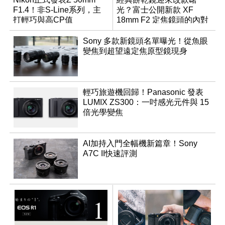
F1.4！非S-Line系列，主
光？富士公開新款 XF
打輕巧與高CP值
18mm F2 定焦鏡頭的內對
焦專利
Sony 多款新鏡頭名單曝光！從魚眼
變焦到超望遠定焦原型鏡現身
輕巧旅遊機回歸！Panasonic 發表
LUMIX ZS300：一吋感光元件與 15
倍光學變焦
AI加持入門全幅機新篇章！Sony
A7C II快速評測