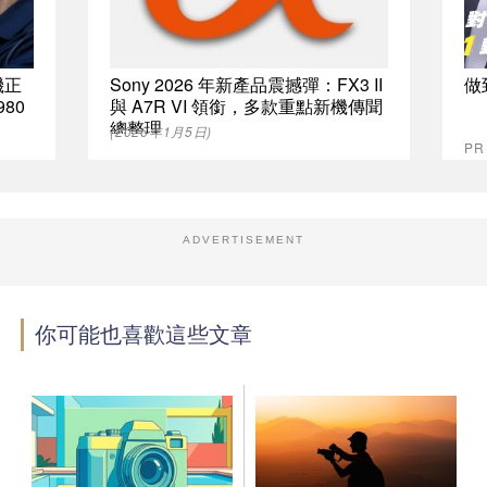
機正
Sony 2026 年新產品震撼彈：FX3 II
做
80
與 A7R VI 領銜，多款重點新機傳聞
總整理
(2026年1月5日)
P
ADVERTISEMENT
你可能也喜歡這些文章