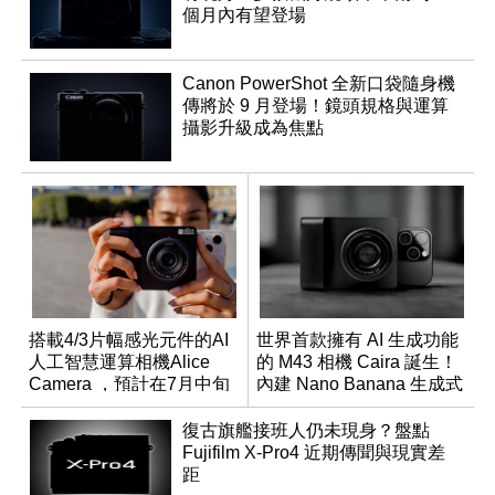
個月內有望登場
Canon PowerShot 全新口袋隨身機
傳將於 9 月登場！鏡頭規格與運算
攝影升級成為焦點
搭載4/3片幅感光元件的AI
世界首款擁有 AI 生成功能
人工智慧運算相機Alice
的 M43 相機 Caira 誕生！
Camera ，預計在7月中旬
內建 Nano Banana 生成式
開始交貨！
AI
復古旗艦接班人仍未現身？盤點
Fujifilm X-Pro4 近期傳聞與現實差
距