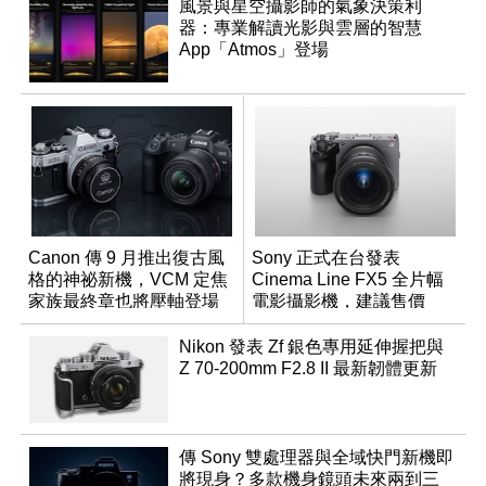
風景與星空攝影師的氣象決策利
器：專業解讀光影與雲層的智慧
App「Atmos」登場
Canon 傳 9 月推出復古風
Sony 正式在台發表
格的神祕新機，VCM 定焦
Cinema Line FX5 全片幅
家族最終章也將壓軸登場
電影攝影機，建議售價
NT$144,980
Nikon 發表 Zf 銀色專用延伸握把與
Z 70-200mm F2.8 II 最新韌體更新
傳 Sony 雙處理器與全域快門新機即
將現身？多款機身鏡頭未來兩到三