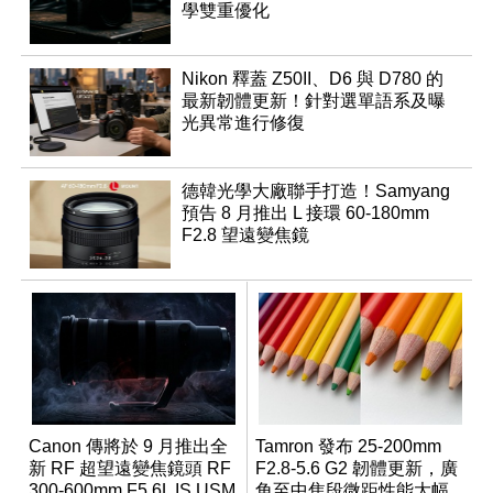
學雙重優化
Nikon 釋蓋 Z50II、D6 與 D780 的
最新韌體更新！針對選單語系及曝
光異常進行修復
德韓光學大廠聯手打造！Samyang
預告 8 月推出 L 接環 60-180mm
F2.8 望遠變焦鏡
Canon 傳將於 9 月推出全
Tamron 發布 25-200mm
新 RF 超望遠變焦鏡頭 RF
F2.8-5.6 G2 韌體更新，廣
300-600mm F5.6L IS USM
角至中焦段微距性能大幅