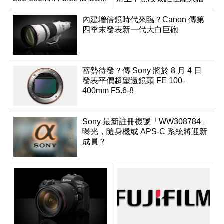
升級
內建增倍鏡時代來臨？Canon 傳第
四季末發表新一代大白巨砲
蓄勢待發？傳 Sony 將於 8 月 4 日
發表平價超望遠鏡頭 FE 100-
400mm F5.6-8
Sony 最新註冊機號「WW308784」
曝光，隨身機或 APS-C 系統將迎新
成員？