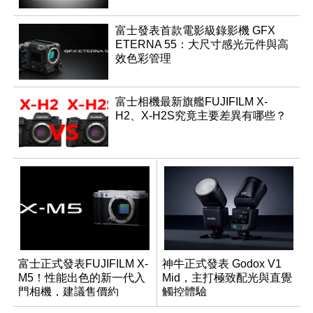
富士發表首款電影級錄影機 GFX
ETERNA 55：大尺寸感光元件與高
效色彩管理
富士相機最新旗艦FUJIFILM X-
H2、X-H2S究竟主要差異有哪些？
富士正式發表FUJIFILM X-
神牛正式發表 Godox V1
M5！性能出色的新一代入
Mid，主打極致配光與直覺
門相機，建議售價約
觸控體驗
NT$26,000