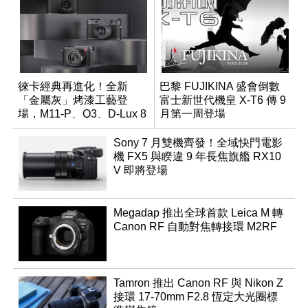
徠卡經典再進化！全新
巴黎 FUJIKINA 盛會倒數
「金屬灰」烤漆工藝登
富士新世代機皇 X-T6 傳 9
場，M11-P、Q3、D-Lux 8
月第一周登場
領銜換裝
Sony 7 月雙機齊發！全域快門電影
機 FX5 與睽違 9 年長焦旗艦 RX10
V 即將登場
Megadap 推出全球首款 Leica M 轉
Canon RF 自動對焦轉接環 M2RF
Tamron 推出 Canon RF 與 Nikon Z
接環 17-70mm F2.8 恆定大光圈標