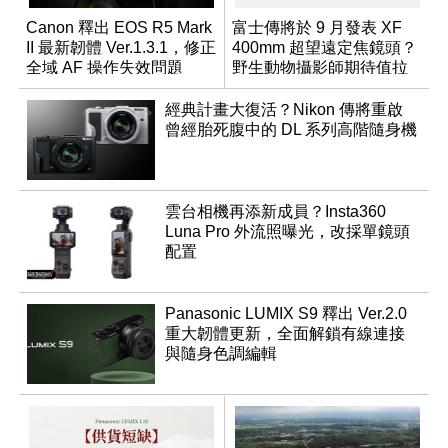
Canon 釋出 EOS R5 Mark
富士傳將於 9 月發表 XF
II 最新韌體 Ver.1.3.1，修正
400mm 超望遠定焦鏡頭？
全域 AF 操作失效問題
野生動物攝影師期待值拉
滿
經典計畫大復活？Nikon 傳將重啟
曾經胎死腹中的 DL 系列高階隨身機
雲台相機再添新成員？Insta360
Luna Pro 外流照曝光，改採單鏡頭
配置
Panasonic LUMIX S9 釋出 Ver.2.0
重大韌體更新，全面解鎖有線連接
與隨身色調編輯