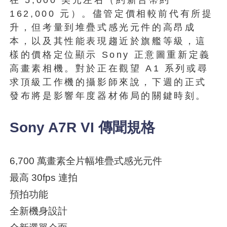
162,000 元）。儘管定價相較前代有所提
升，但考量到堆疊式感光元件的高昂成
本，以及其性能表現趨近於旗艦等級，這
樣的價格定位顯示 Sony 正意圖重新定義
高畫素相機。對於正在觀望 A1 系列或尋
求頂級工作機的攝影師來說，下週的正式
發布將是影響年度器材佈局的關鍵時刻。
Sony A7R VI 傳聞規格
6,700 萬畫素全片幅堆疊式感光元件
最高 30fps 連拍
預拍功能
全新機身設計