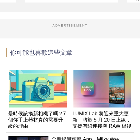
ADVERTISEMENT
你可能也喜歡這些文章
是時候該換新相機了嗎？7
LUMIX Lab 將迎來重大更
個你手上器材真的需要升
新！將於 5 月 20 日上線，
級的理由
支援有線連接與 RAW 檔後
製
全新銀河預報 App「Milky Way