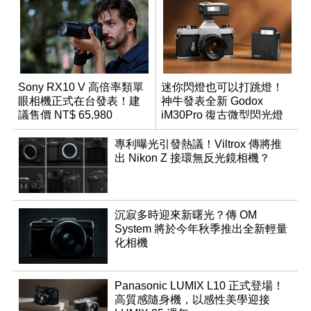
Sony RX10 V 高倍率類單
迷你閃燈也可以打跳燈！
眼相機正式在台發表！建
神牛發表全新 Godox
議售價 NT$ 65,980
iM30Pro 復古微型閃光燈
專利曝光引發熱議！Viltrox 傳將推
出 Nikon Z 接環無反光鏡相機？
沉寂多時迎來新曙光？傳 OM
System 將於今年秋季推出全新輕量
化相機
Panasonic LUMIX L10 正式登場！
高質感隨身機，以感性美學迎接