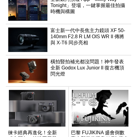
Tonight」登場，一鍵掌握最佳拍攝
時機與構圖
富士新一代中長焦主力鏡頭 XF 50-
140mm F2.8 R LM OIS WR II 傳將
與 X-T6 同步亮相
橫拍豎拍補光都沒問題！神牛發表
全新 Godox Lux Junior II 復古機頂
閃光燈
徠卡經典再進化！全新
巴黎 FUJIKINA 盛會倒數