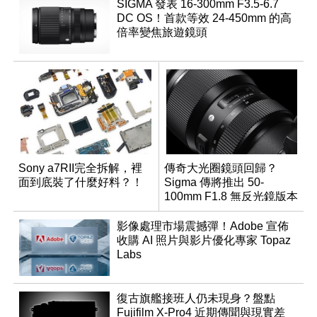
SIGMA 發表 16-300mm F3.5-6.7
DC OS！首款等效 24-450mm 的高
倍率變焦旅遊鏡頭
Sony a7RII完全拆解，裡
傳奇大光圈鏡頭回歸？
面到底裝了什麼好料？！
Sigma 傳將推出 50-
100mm F1.8 無反光鏡版本
影像處理市場震撼彈！Adobe 宣佈
收購 AI 照片與影片優化專家 Topaz
Labs
復古旗艦接班人仍未現身？盤點
Fujifilm X-Pro4 近期傳聞與現實差