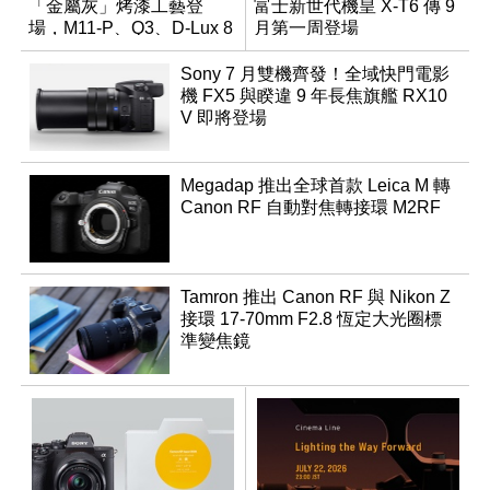
「金屬灰」烤漆工藝登
富士新世代機皇 X-T6 傳 9
場，M11-P、Q3、D-Lux 8
月第一周登場
領銜換裝
Sony 7 月雙機齊發！全域快門電影
機 FX5 與睽違 9 年長焦旗艦 RX10
V 即將登場
Megadap 推出全球首款 Leica M 轉
Canon RF 自動對焦轉接環 M2RF
Tamron 推出 Canon RF 與 Nikon Z
接環 17-70mm F2.8 恆定大光圈標
準變焦鏡