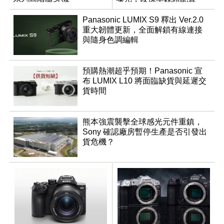
Panasonic LUMIX S9 釋出 Ver.2.0
重大韌體更新，全面解鎖有線連接
與隨身色調編輯
預購熱潮超乎預期！Panasonic 宣
布 LUMIX L10 將面臨缺貨與延遲交
貨時間
熊本強震襲擊全球感光元件重鎮，
Sony 確認廠房暫停生產是否引發出
貨危機？