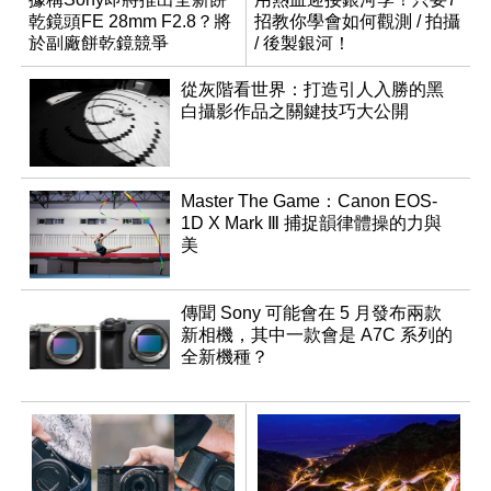
乾鏡頭FE 28mm F2.8？將
招教你學會如何觀測 / 拍攝
於副廠餅乾鏡競爭
/ 後製銀河！
從灰階看世界：打造引人入勝的黑
白攝影作品之關鍵技巧大公開
Master The Game：Canon EOS-
1D X Mark Ⅲ 捕捉韻律體操的力與
美
傳聞 Sony 可能會在 5 月發布兩款
新相機，其中一款會是 A7C 系列的
全新機種？