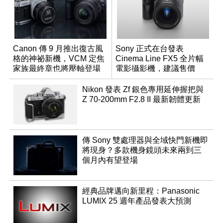
Canon 傳 9 月推出復古風
Sony 正式在台發表
格的神祕新機，VCM 定焦
Cinema Line FX5 全片幅
家族最終章也將壓軸登場
電影攝影機，建議售價
NT$144,980
Nikon 發表 Zf 銀色專用延伸握把與
Z 70-200mm F2.8 II 最新韌體更新
傳 Sony 雙處理器與全域快門新機即
將現身？多款機身鏡頭未來兩到三
個月內有望登場
經典品牌邁向新里程：Panasonic
LUMIX 25 週年產品發表大預測