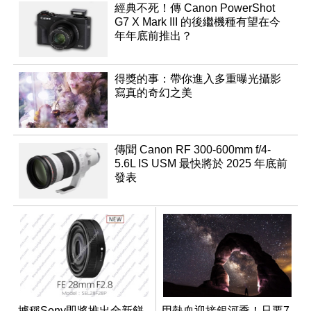
經典不死！傳 Canon PowerShot
G7 X Mark III 的後繼機種有望在今
年年底前推出？
得獎的事：帶你進入多重曝光攝影
寫真的奇幻之美
傳聞 Canon RF 300-600mm f/4-
5.6L IS USM 最快將於 2025 年底前
發表
據稱Sony即將推出全新餅
用熱血迎接銀河季！只要7