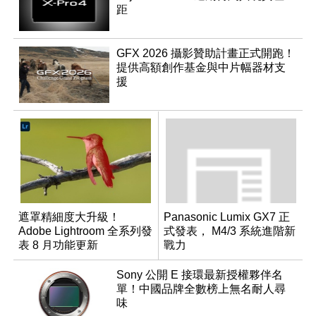
距
GFX 2026 攝影贊助計畫正式開跑！
提供高額創作基金與中片幅器材支
援
遮罩精細度大升級！
Panasonic Lumix GX7 正
Adobe Lightroom 全系列發
式發表， M4/3 系統進階新
表 8 月功能更新
戰力
Sony 公開 E 接環最新授權夥伴名
單！中國品牌全數榜上無名耐人尋
味