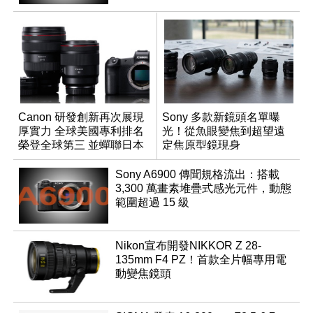
Canon 研發創新再次展現
Sony 多款新鏡頭名單曝
厚實力 全球美國專利排名
光！從魚眼變焦到超望遠
榮登全球第三 並蟬聯日本
定焦原型鏡現身
企業排名榜首
Sony A6900 傳聞規格流出：搭載
3,300 萬畫素堆疊式感光元件，動態
範圍超過 15 級
Nikon宣布開發NIKKOR Z 28-
135mm F4 PZ！首款全片幅專用電
動變焦鏡頭