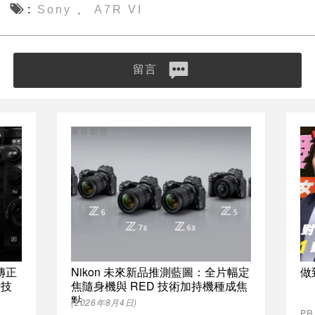
Sony
A7R VI
、
留言
業界動態
傳正
Nikon 未來新品推測藍圖：全片幅定
做
示技
焦隨身機與 RED 技術加持機種成焦
點
(2026年8月4日)
P