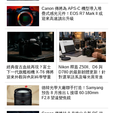
Canon 傳將為 APS-C 機型導入堆
疊式感光元件！EOS R7 Mark II 或
迎來高速讀出升級
經典復古血統再現？富士
Nikon 釋蓋 Z50II、D6 與
下一代旗艦相機 X-T6 傳將
D780 的最新韌體更新！針
迎來外觀與色彩科學雙重
對選單語系及曝光異常進
優化
行修復
德韓光學大廠聯手打造！Samyang
預告 8 月推出 L 接環 60-180mm
F2.8 望遠變焦鏡