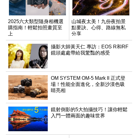
2025六大類型隨身相機選
山城夜太美！九份夜拍景
購指南！輕鬆拍照畫質至
點要訣、心得、路線無私
上
分享
攝影大師黃天仁 專訪：EOS R和RF
鏡頭處處帶給我驚豔的感受
OM SYSTEM OM-5 Mark II 正式登
場！性能全面進化，全新沙漠色吸
睛亮相
鏡射倒影的5大拍攝技巧！讓你輕鬆
入門一體兩面的趣味世界