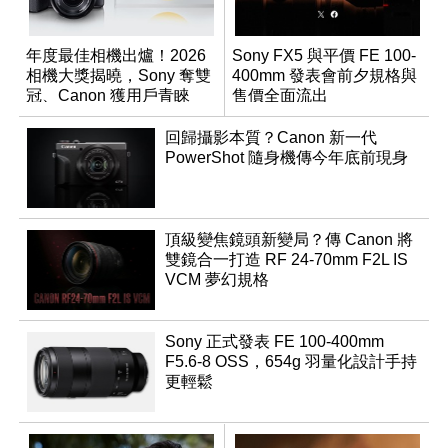
年度最佳相機出爐！2026
Sony FX5 與平價 FE 100-
相機大獎揭曉，Sony 奪雙
400mm 發表會前夕規格與
冠、Canon 獲用戶青睞
售價全面流出
回歸攝影本質？Canon 新一代
PowerShot 隨身機傳今年底前現身
頂級變焦鏡頭新變局？傳 Canon 將
雙鏡合一打造 RF 24-70mm F2L IS
VCM 夢幻規格
Sony 正式發表 FE 100-400mm
F5.6-8 OSS，654g 羽量化設計手持
更輕鬆