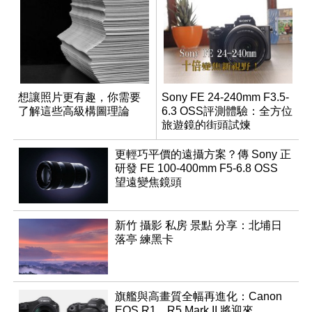
想讓照片更有趣，你需要
Sony FE 24-240mm F3.5-
了解這些高級構圖理論
6.3 OSS評測體驗：全方位
旅遊鏡的街頭試煉
更輕巧平價的遠攝方案？傳 Sony 正
研發 FE 100-400mm F5-6.8 OSS
望遠變焦鏡頭
新竹 攝影 私房 景點 分享：北埔日
落亭 練黑卡
旗艦與高畫質全幅再進化：Canon
EOS R1、R5 Mark II 將迎來