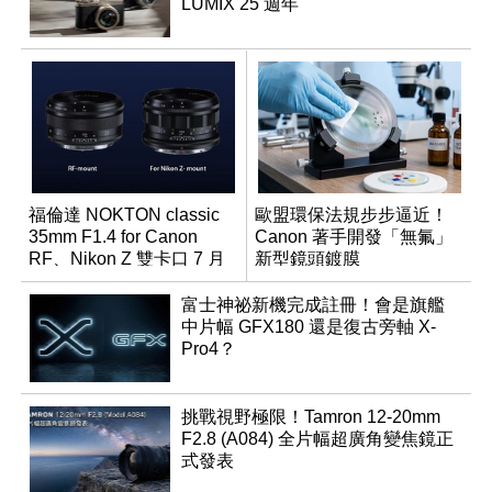
LUMIX 25 週年
福倫達 NOKTON classic
歐盟環保法規步步逼近！
35mm F1.4 for Canon
Canon 著手開發「無氟」
RF、Nikon Z 雙卡口 7 月
新型鏡頭鍍膜
同步登台
富士神祕新機完成註冊！會是旗艦
中片幅 GFX180 還是復古旁軸 X-
Pro4？
挑戰視野極限！Tamron 12-20mm
F2.8 (A084) 全片幅超廣角變焦鏡正
式發表