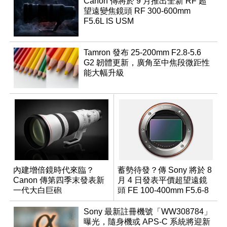
Canon 傳將於 9 月推出全新 RF 超
望遠變焦鏡頭 RF 300-600mm
F5.6L IS USM
Tamron 發布 25-200mm F2.8-5.6
G2 韌體更新，廣角至中焦段微距性
能大幅升級
內建增倍鏡時代來臨？
蓄勢待發？傳 Sony 將於 8
Canon 傳第四季末發表新
月 4 日發表平價超望遠鏡
一代大白巨砲
頭 FE 100-400mm F5.6-8
Sony 最新註冊機號「WW308784」
曝光，隨身機或 APS-C 系統將迎新