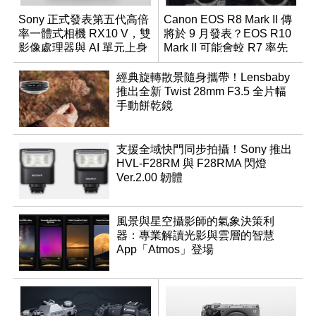
Sony 正式發表第五代高倍
Canon EOS R8 Mark II 傳
率一體式相機 RX10 V，雙
將於 9 月發表？EOS R10
影像處理器與 AI 單元上身
Mark II 可能會較 R7 率先
推出
經典旋轉散景隨身攜帶！Lensbaby
推出全新 Twist 28mm F3.5 全片幅
手動餅乾鏡
支援全域快門同步拍攝！Sony 推出
HVL-F28RM 與 F28RMA 閃燈
Ver.2.00 韌體
風景與星空攝影師的氣象決策利
器：專業解讀光影與雲層的智慧
App「Atmos」登場