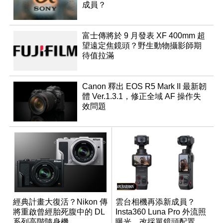
成員？
富士傳將於 9 月發表 XF 400mm 超
望遠定焦鏡頭？野生動物攝影師期
待值拉滿
Canon 釋出 EOS R5 Mark II 最新韌
體 Ver.1.3.1，修正全域 AF 操作失
效問題
經典計畫大復活？Nikon 傳
雲台相機再添新成員？
將重啟曾經胎死腹中的 DL
Insta360 Luna Pro 外流照
系列高階隨身機
曝光，改採單鏡頭配置