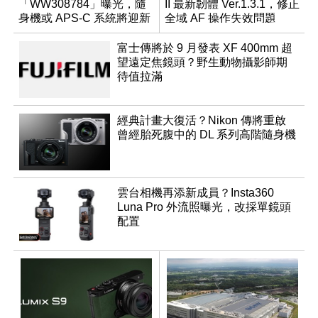
「WW308784」曝光，隨
II 最新韌體 Ver.1.3.1，修正
身機或 APS-C 系統將迎新
全域 AF 操作失效問題
成員？
富士傳將於 9 月發表 XF 400mm 超
望遠定焦鏡頭？野生動物攝影師期
待值拉滿
經典計畫大復活？Nikon 傳將重啟
曾經胎死腹中的 DL 系列高階隨身機
雲台相機再添新成員？Insta360
Luna Pro 外流照曝光，改採單鏡頭
配置