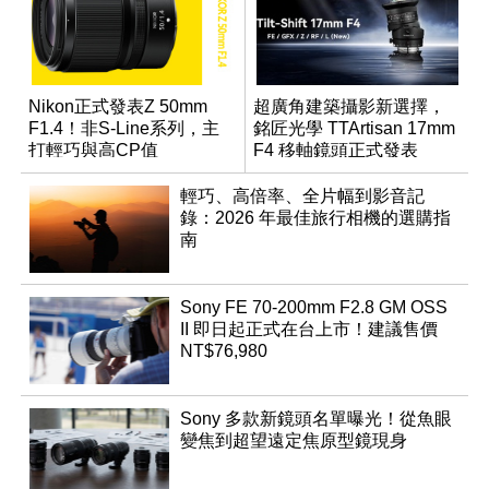
Nikon正式發表Z 50mm
超廣角建築攝影新選擇，
F1.4！非S-Line系列，主
銘匠光學 TTArtisan 17mm
打輕巧與高CP值
F4 移軸鏡頭正式發表
輕巧、高倍率、全片幅到影音記
錄：2026 年最佳旅行相機的選購指
南
Sony FE 70-200mm F2.8 GM OSS
II 即日起正式在台上市！建議售價
NT$76,980
Sony 多款新鏡頭名單曝光！從魚眼
變焦到超望遠定焦原型鏡現身