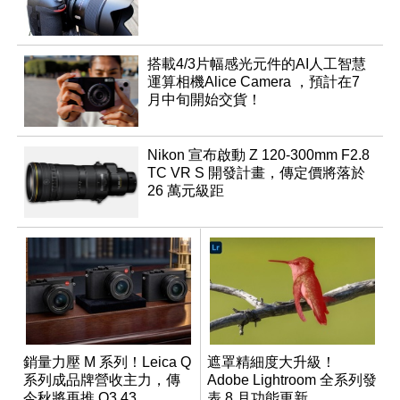
搭載4/3片幅感光元件的AI人工智慧
運算相機Alice Camera ，預計在7
月中旬開始交貨！
Nikon 宣布啟動 Z 120-300mm F2.8
TC VR S 開發計畫，傳定價將落於
26 萬元級距
銷量力壓 M 系列！Leica Q
遮罩精細度大升級！
系列成品牌營收主力，傳
Adobe Lightroom 全系列發
今秋將再推 Q3 43
表 8 月功能更新