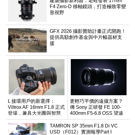
建築攝影新利器：老蛙發表 17mm
F4 Zero-D 移軸鏡頭，打造極致零變
形視野
GFX 2026 攝影贊助計畫正式開跑！
提供高額創作基金與中片幅器材支
援
L 接環用戶的新選擇：
更輕巧平價的遠攝方案？
Viltrox AF 16mm F1.8 正式
傳 Sony 正研發 FE 100-
登場，兼具大光圈與智慧
400mm F5-6.8 OSS 望遠
數位介面
變焦鏡頭
TAMRON SP 35mm F1.8 Di VC
USD（F012）實測報導Part Ⅰ