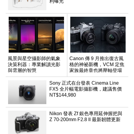
利曝光
風景與星空攝影師的氣象
Canon 傳 9 月推出復古風
決策利器：專業解讀光影
格的神祕新機，VCM 定焦
與雲層的智慧
家族最終章也將壓軸登場
App「Atmos」登場
Sony 正式在台發表 Cinema Line
FX5 全片幅電影攝影機，建議售價
NT$144,980
Nikon 發表 Zf 銀色專用延伸握把與
Z 70-200mm F2.8 II 最新韌體更新