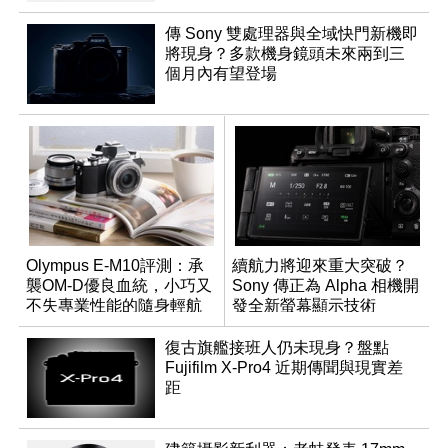
傳 Sony 雙處理器與全域快門新機即
將現身？多款機身鏡頭未來兩到三
個月內有望登場
Olympus E-M10評測：承
續航力將迎來重大突破？
襲OM-D優良血統，小巧又
Sony 傳正為 Alpha 相機開
不失專業性能的隨身輕航
發全新螢幕顯示技術
機
復古旗艦接班人仍未現身？盤點
Fujifilm X-Pro4 近期傳聞與現實差
距