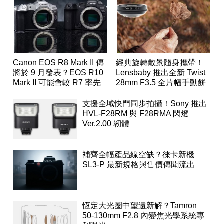
Canon EOS R8 Mark II 傳
經典旋轉散景隨身攜帶！
將於 9 月發表？EOS R10
Lensbaby 推出全新 Twist
Mark II 可能會較 R7 率先
28mm F3.5 全片幅手動餅
推出
乾鏡
支援全域快門同步拍攝！Sony 推出
HVL-F28RM 與 F28RMA 閃燈
Ver.2.00 韌體
補齊全幅產品線空缺？徠卡新機
SL3-P 最新規格與售價傳聞流出
恆定大光圈中望遠新解？Tamron
50-130mm F2.8 內變焦光學系統專