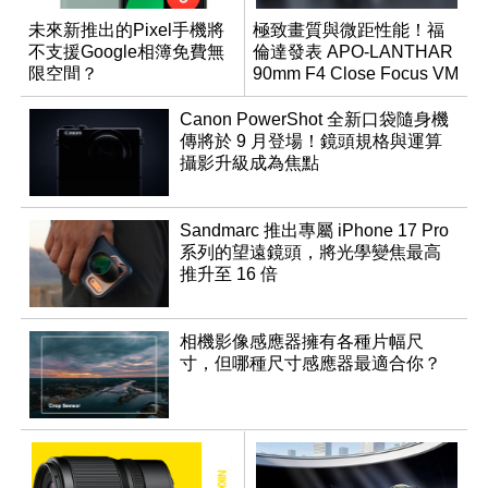
未來新推出的Pixel手機將
極致畫質與微距性能！福
不支援Google相簿免費無
倫達發表 APO-LANTHAR
限空間？
90mm F4 Close Focus VM
Canon PowerShot 全新口袋隨身機
傳將於 9 月登場！鏡頭規格與運算
攝影升級成為焦點
Sandmarc 推出專屬 iPhone 17 Pro
系列的望遠鏡頭，將光學變焦最高
推升至 16 倍
相機影像感應器擁有各種片幅尺
寸，但哪種尺寸感應器最適合你？