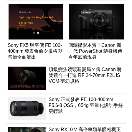
Sony FX5 與平價 FE 100-
回歸攝影本質？Canon 新
400mm 發表會前夕規格與
一代 PowerShot 隨身機傳
售價全面流出
今年底前現身
頂級變焦鏡頭新變局？傳 Canon 將
雙鏡合一打造 RF 24-70mm F2L IS
VCM 夢幻規格
Sony 正式發表 FE 100-400mm
F5.6-8 OSS，654g 羽量化設計手持
更輕鬆
Sony RX10 V 高倍率類單眼相機正