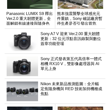
Panasonic LUMIX S9 釋出
熊本強震襲擊全球感光元
Ver.2.0 重大韌體更新，全
件重鎮，Sony 確認廠房暫
面解鎖有線連接與隨身色
停生產是否引發出貨危
調編輯
機？
Sony A7 V 迎來 Ver.2.00 重大韌體
更新：32 位元浮點音訊錄製與數位
簽章功能登場
Sony 正式發表第五代高倍率一體式
相機 RX10 V，雙影像處理器與 AI
單元上身
Nikon 未來新品推測藍圖：全片幅
定焦隨身機與 RED 技術加持機種成
焦點