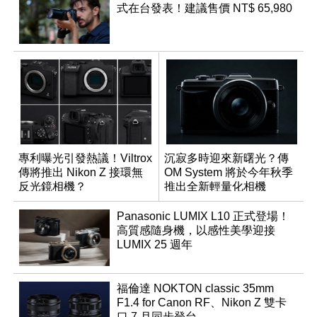
式在台發表！建議售價 NT$ 65,980
專利曝光引發熱議！Viltrox
沉寂多時迎來新曙光？傳
傳將推出 Nikon Z 接環無
OM System 將於今年秋季
反光鏡相機？
推出全新輕量化相機
Panasonic LUMIX L10 正式登場！
高質感隨身機，以感性美學迎接
LUMIX 25 週年
福倫達 NOKTON classic 35mm
F1.4 for Canon RF、Nikon Z 雙卡
口 7 月同步登台