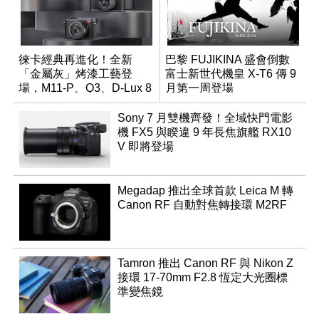
徠卡經典再進化！全新
巴黎 FUJIKINA 盛會倒數
「金屬灰」烤漆工藝登
富士新世代機皇 X-T6 傳 9
場，M11-P、Q3、D-Lux 8
月第一周登場
領銜換裝
Sony 7 月雙機齊發！全域快門電影
機 FX5 與睽違 9 年長焦旗艦 RX10
V 即將登場
Megadap 推出全球首款 Leica M 轉
Canon RF 自動對焦轉接環 M2RF
Tamron 推出 Canon RF 與 Nikon Z
接環 17-70mm F2.8 恆定大光圈標
準變焦鏡