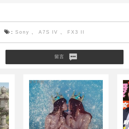
Sony
A7S IV
FX3 II
、
、
留言
業界動態