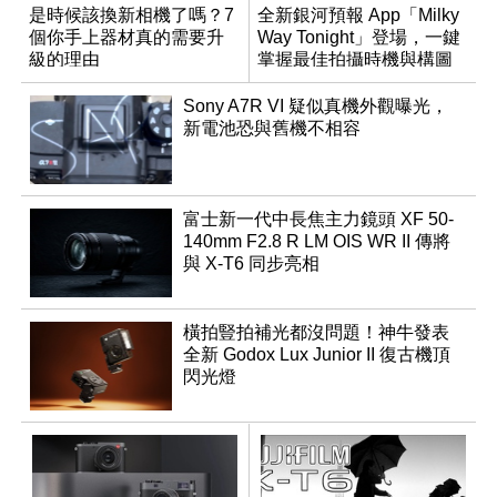
是時候該換新相機了嗎？7
全新銀河預報 App「Milky
個你手上器材真的需要升
Way Tonight」登場，一鍵
級的理由
掌握最佳拍攝時機與構圖
Sony A7R VI 疑似真機外觀曝光，
新電池恐與舊機不相容
富士新一代中長焦主力鏡頭 XF 50-
140mm F2.8 R LM OIS WR II 傳將
與 X-T6 同步亮相
橫拍豎拍補光都沒問題！神牛發表
全新 Godox Lux Junior II 復古機頂
閃光燈