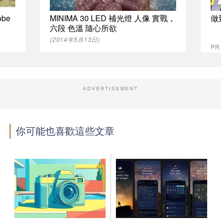
be
MINIMA 30 LED 補光燈 人像 實戰，
做
六段 色溫 隨心所欲
(2014年5月13日)
P
ADVERTISEMENT
你可能也喜歡這些文章