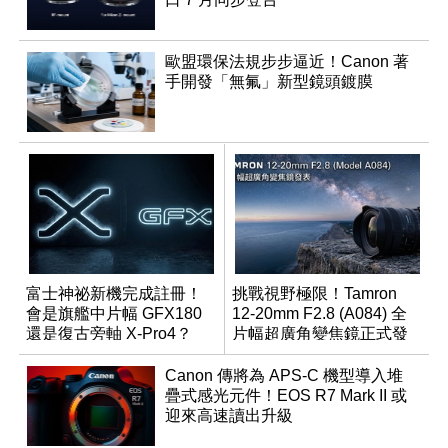
歐盟環保法規步步逼近！Canon 著
手開發「無氟」新型鏡頭鍍膜
富士神祕新機完成註冊！
挑戰視野極限！Tamron
會是旗艦中片幅 GFX180
12-20mm F2.8 (A084) 全
還是復古旁軸 X-Pro4？
片幅超廣角變焦鏡正式發
表
Canon 傳將為 APS-C 機型導入堆
疊式感光元件！EOS R7 Mark II 或
迎來高速讀出升級