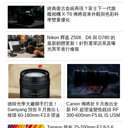
經典復古血統再現？富士下一代旗
艦相機 X-T6 傳將迎來外觀與色彩科
學雙重優化
Nikon 釋蓋 Z50II、D6 與 D780 的
最新韌體更新！針對選單語系及曝
光異常進行修復
德韓光學大廠聯手打造！
Canon 傳將於 9 月推出全
Samyang 預告 8 月推出 L
新 RF 超望遠變焦鏡頭 RF
接環 60-180mm F2.8 望遠
300-600mm F5.6L IS USM
變焦鏡
Tamron 發布 25-200mm F2.8-5.6