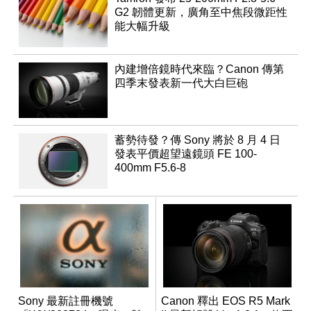
G2 韌體更新，廣角至中焦段微距性
能大幅升級
內建增倍鏡時代來臨？Canon 傳第
四季末發表新一代大白巨砲
蓄勢待發？傳 Sony 將於 8 月 4 日
發表平價超望遠鏡頭 FE 100-
400mm F5.6-8
Sony 最新註冊機號
Canon 釋出 EOS R5 Mark