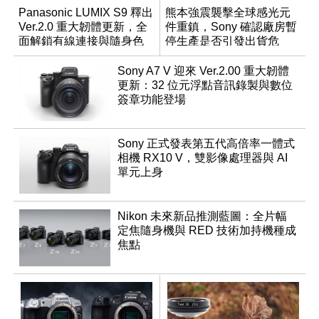
Panasonic LUMIX S9 釋出
熊本強震襲擊全球感光元
Ver.2.0 重大韌體更新，全
件重鎮，Sony 確認廠房暫
面解鎖有線連接與隨身色
停生產是否引發出貨危
調編輯
機？
Sony A7 V 迎來 Ver.2.00 重大韌體
更新：32 位元浮點音訊錄製與數位
簽章功能登場
Sony 正式發表第五代高倍率一體式
相機 RX10 V，雙影像處理器與 AI
單元上身
Nikon 未來新品推測藍圖：全片幅
定焦隨身機與 RED 技術加持機種成
焦點