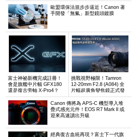
歐盟環保法規步步逼近！Canon 著
手開發「無氟」新型鏡頭鍍膜
富士神祕新機完成註冊！
挑戰視野極限！Tamron
會是旗艦中片幅 GFX180
12-20mm F2.8 (A084) 全
還是復古旁軸 X-Pro4？
片幅超廣角變焦鏡正式發
表
Canon 傳將為 APS-C 機型導入堆
疊式感光元件！EOS R7 Mark II 或
迎來高速讀出升級
經典復古血統再現？富士下一代旗