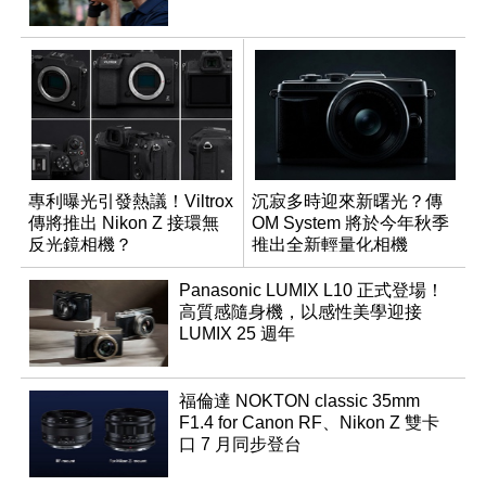
專利曝光引發熱議！Viltrox
沉寂多時迎來新曙光？傳
傳將推出 Nikon Z 接環無
OM System 將於今年秋季
反光鏡相機？
推出全新輕量化相機
Panasonic LUMIX L10 正式登場！
高質感隨身機，以感性美學迎接
LUMIX 25 週年
福倫達 NOKTON classic 35mm
F1.4 for Canon RF、Nikon Z 雙卡
口 7 月同步登台