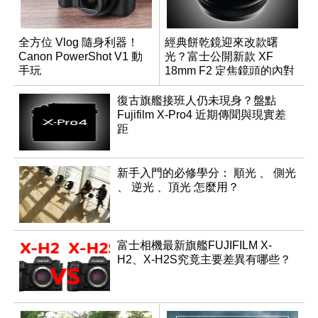
全方位 Vlog 隨身利器！
經典餅乾鏡迎來改款曙
Canon PowerShot V1 動
光？富士公開新款 XF
手玩
18mm F2 定焦鏡頭的內對
焦專利
復古旗艦接班人仍未現身？盤點
Fujifilm X-Pro4 近期傳聞與現實差
距
新手入門的必修學分： 順光 、 側光
、 逆光 、頂光 怎麼用？
富士相機最新旗艦FUJIFILM X-
H2、X-H2S究竟主要差異有哪些？