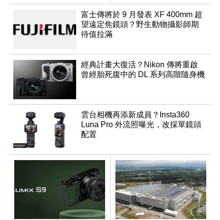
成員？
富士傳將於 9 月發表 XF 400mm 超
望遠定焦鏡頭？野生動物攝影師期
待值拉滿
經典計畫大復活？Nikon 傳將重啟
曾經胎死腹中的 DL 系列高階隨身機
雲台相機再添新成員？Insta360
Luna Pro 外流照曝光，改採單鏡頭
配置