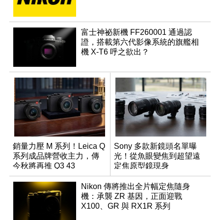
富士神祕新機 FF260001 通過認
證，搭載第六代影像系統的旗艦相
機 X-T6 呼之欲出？
銷量力壓 M 系列！Leica Q
Sony 多款新鏡頭名單曝
系列成品牌營收主力，傳
光！從魚眼變焦到超望遠
今秋將再推 Q3 43
定焦原型鏡現身
Monochrom
Nikon 傳將推出全片幅定焦隨身
機：承襲 ZR 基因，正面迎戰
X100、GR 與 RX1R 系列