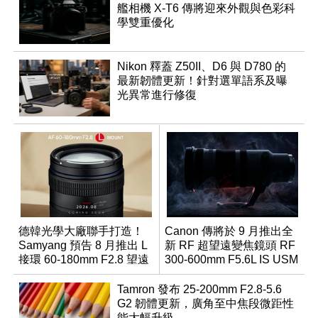
艦相機 X-T6 傳將迎來外觀與色彩科
學雙重優化
Nikon 釋蓋 Z50II、D6 與 D780 的
最新韌體更新！針對選單語系及曝
光異常進行修復
德韓光學大廠聯手打造！
Canon 傳將於 9 月推出全
Samyang 預告 8 月推出 L
新 RF 超望遠變焦鏡頭 RF
接環 60-180mm F2.8 望遠
300-600mm F5.6L IS USM
變焦鏡
Tamron 發布 25-200mm F2.8-5.6
G2 韌體更新，廣角至中焦段微距性
能大幅升級