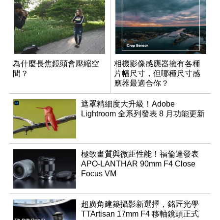
為什麼長焦鏡頭會壓縮空
相機影像感應器擁有各種
間？
片幅尺寸，但哪種尺寸感
應器最適合你？
遮罩精細度大升級！Adobe
Lightroom 全系列發表 8 月功能更新
極致畫質與微距性能！福倫達發表
APO-LANTHAR 90mm F4 Close
Focus VM
超廣角建築攝影新選擇，銘匠光學
TTArtisan 17mm F4 移軸鏡頭正式