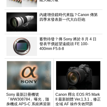
內建增倍鏡時代來臨？Canon 傳第
四季末發表新一代大白巨砲
蓄勢待發？傳 Sony 將於 8 月 4 日
發表平價超望遠鏡頭 FE 100-
400mm F5.6-8
Sony 最新註冊機號
Canon 釋出 EOS R5 Mark
「WW308784」曝光，隨
II 最新韌體 Ver.1.3.1，修正
身機或 APS-C 系統將迎新
全域 AF 操作失效問題