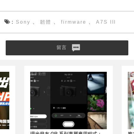
Sony
韌體
firmware
A7S III
、
、
、
留言
業界動態
理光發布 GR 系列專屬應用程式：
脆