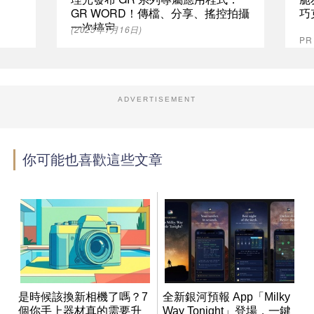
GR WORD！傳檔、分享、搖控拍攝
巧
一次搞定
(2025年7月16日)
P
ADVERTISEMENT
你可能也喜歡這些文章
是時候該換新相機了嗎？7
全新銀河預報 App「Milky
個你手上器材真的需要升
Way Tonight」登場，一鍵