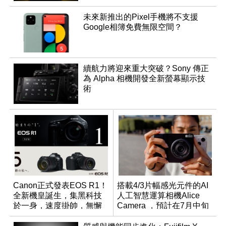
未來新推出的Pixel手機將不支援
Google相簿免費無限空間？
續航力將迎來重大突破？Sony 傳正
為 Alpha 相機開發全新螢幕顯示技
術
Canon正式發表EOS R1！
搭載4/3片幅感光元件的AI
全新機皇誕生，集黑科技
人工智慧運算相機Alice
於一身，速度掛帥，無懈
Camera ，預計在7月中旬
可擊
開始交貨！