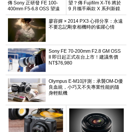
傳 Sony 正研發 FE 100-
望？傳 Fujifilm X-T6 將於
400mm F5-6.8 OSS 望遠
9 月攜手兩款 X 系列新鏡
變焦鏡頭
頭登場
廖容嬋 × 2014 PX3 心得分享：永遠
不要忘記剛拿相機時的雀躍心情
Sony FE 70-200mm F2.8 GM OSS
II 即日起正式在台上市！建議售價
NT$76,980
Olympus E-M10評測：承襲OM-D優
良血統，小巧又不失專業性能的隨
身輕航機