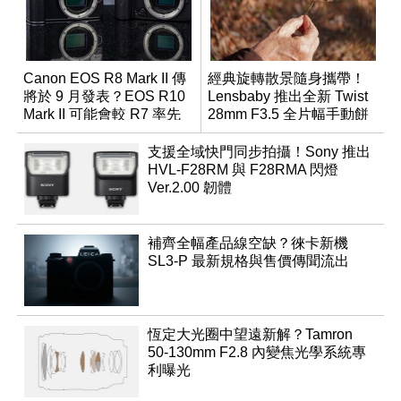
Canon EOS R8 Mark II 傳
經典旋轉散景隨身攜帶！
將於 9 月發表？EOS R10
Lensbaby 推出全新 Twist
Mark II 可能會較 R7 率先
28mm F3.5 全片幅手動餅
推出
乾鏡
支援全域快門同步拍攝！Sony 推出
HVL-F28RM 與 F28RMA 閃燈
Ver.2.00 韌體
補齊全幅產品線空缺？徠卡新機
SL3-P 最新規格與售價傳聞流出
恆定大光圈中望遠新解？Tamron
50-130mm F2.8 內變焦光學系統專
利曝光