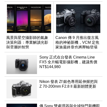
風景與星空攝影師的氣象
Canon 傳 9 月推出復古風
決策利器：專業解讀光影
格的神祕新機，VCM 定焦
與雲層的智慧
家族最終章也將壓軸登場
App「Atmos」登場
Sony 正式在台發表 Cinema Line
FX5 全片幅電影攝影機，建議售價
NT$144,980
Nikon 發表 Zf 銀色專用延伸握把與
Z 70-200mm F2.8 II 最新韌體更新
傳 Sony 雙處理器與全域快門新機即