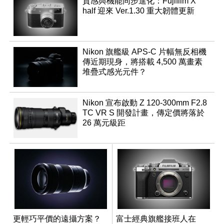
質感與機能同步進化：Fujifilm X
half 迎來 Ver.1.30 重大韌體更新
Nikon 旗艦級 APS-C 片幅無反相機
傳近期現身，將搭載 4,500 萬畫素
堆疊式感光元件？
Nikon 宣布啟動 Z 120-300mm F2.8
TC VR S 開發計畫，傳定價將落於
26 萬元級距
更輕巧平價的遠攝方案？
富士經典旗艦接班人在