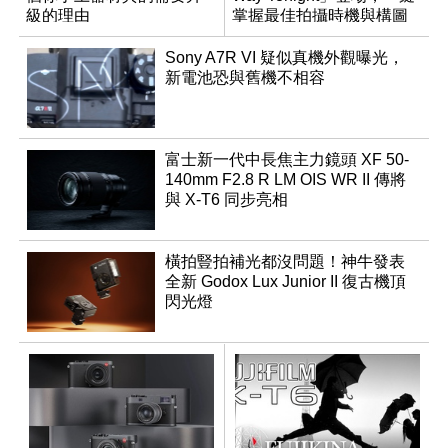
級的理由
掌握最佳拍攝時機與構圖
Sony A7R VI 疑似真機外觀曝光，
新電池恐與舊機不相容
富士新一代中長焦主力鏡頭 XF 50-
140mm F2.8 R LM OIS WR II 傳將
與 X-T6 同步亮相
橫拍豎拍補光都沒問題！神牛發表
全新 Godox Lux Junior II 復古機頂
閃光燈