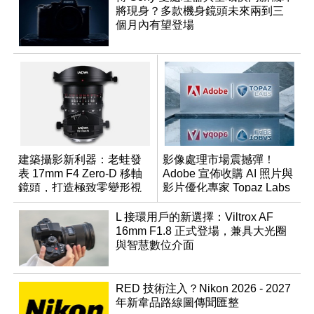
將現身？多款機身鏡頭未來兩到三
個月內有望登場
建築攝影新利器：老蛙發
影像處理市場震撼彈！
表 17mm F4 Zero-D 移軸
Adobe 宣佈收購 AI 照片與
鏡頭，打造極致零變形視
影片優化專家 Topaz Labs
野
L 接環用戶的新選擇：Viltrox AF
16mm F1.8 正式登場，兼具大光圈
與智慧數位介面
RED 技術注入？Nikon 2026 - 2027
年新韋品路線圖傳聞匯整