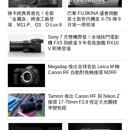
徠卡經典再進化！全新
巴黎 FUJIKINA 盛會倒數
「金屬灰」烤漆工藝登
富士新世代機皇 X-T6 傳 9
場，M11-P、Q3、D-Lux 8
月第一周登場
領銜換裝
Sony 7 月雙機齊發！全域快門電影
機 FX5 與睽違 9 年長焦旗艦 RX10
V 即將登場
Megadap 推出全球首款 Leica M 轉
Canon RF 自動對焦轉接環 M2RF
Tamron 推出 Canon RF 與 Nikon Z
接環 17-70mm F2.8 恆定大光圈標
準變焦鏡