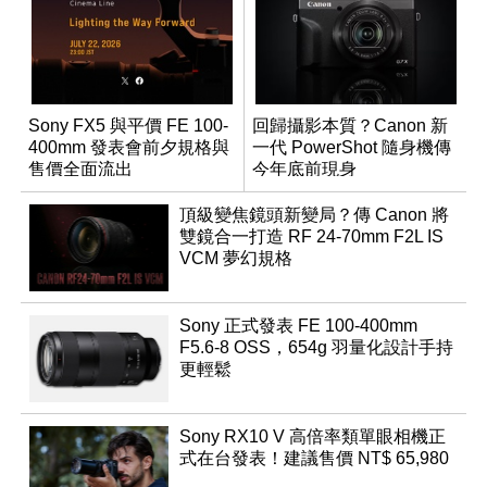
Sony FX5 與平價 FE 100-
回歸攝影本質？Canon 新
400mm 發表會前夕規格與
一代 PowerShot 隨身機傳
售價全面流出
今年底前現身
頂級變焦鏡頭新變局？傳 Canon 將
雙鏡合一打造 RF 24-70mm F2L IS
VCM 夢幻規格
Sony 正式發表 FE 100-400mm
F5.6-8 OSS，654g 羽量化設計手持
更輕鬆
Sony RX10 V 高倍率類單眼相機正
式在台發表！建議售價 NT$ 65,980