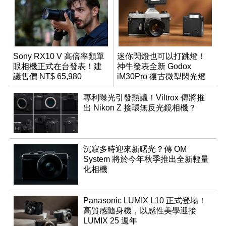
Sony RX10 V 高倍率類單
迷你閃燈也可以打跳燈！
眼相機正式在台發表！建
神牛發表全新 Godox
議售價 NT$ 65,980
iM30Pro 復古微型閃光燈
專利曝光引發熱議！Viltrox 傳將推
出 Nikon Z 接環無反光鏡相機？
沉寂多時迎來新曙光？傳 OM
System 將於今年秋季推出全新輕量
化相機
Panasonic LUMIX L10 正式登場！
高質感隨身機，以感性美學迎接
LUMIX 25 週年