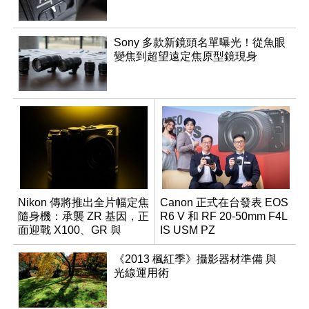
Sony 多款新鏡頭名單曝光！從魚眼
變焦到超望遠定焦原型鏡現身
Nikon 傳將推出全片幅定焦
Canon 正式在台發表 EOS
隨身機：承襲 ZR 基因，正
R6 V 和 RF 20-50mm F4L
面迎戰 X100、GR 與
IS USM PZ
RX1R 系列
《2013 楓紅季》攝影器材準備 與
光線運用術