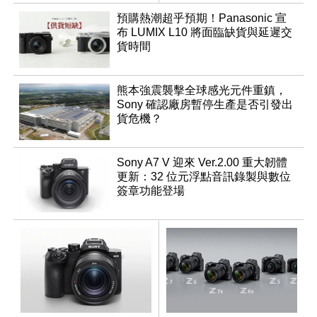
調編輯
預購熱潮超乎預期！Panasonic 宣
布 LUMIX L10 將面臨缺貨與延遲交
貨時間
熊本強震襲擊全球感光元件重鎮，
Sony 確認廠房暫停生產是否引發出
貨危機？
Sony A7 V 迎來 Ver.2.00 重大韌體
更新：32 位元浮點音訊錄製與數位
簽章功能登場