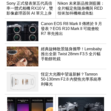
Sony 正式發表第五代高倍
Nikon 未來新品推測藍圖：
率一體式相機 RX10 V，雙
全片幅定焦隨身機與 RED
影像處理器與 AI 單元上身
技術加持機種成焦點
Canon EOS R8 Mark II 傳將於 9 月
發表？EOS R10 Mark II 可能會較
R7 率先推出
經典旋轉散景隨身攜帶！Lensbaby
推出全新 Twist 28mm F3.5 全片幅
手動餅乾鏡
恆定大光圈中望遠新解？Tamron
50-130mm F2.8 內變焦光學系統專
利曝光