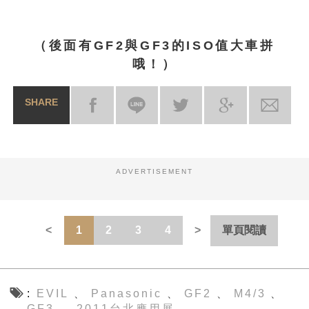
（後面有GF2與GF3的ISO值大車拼
哦！）
SHARE
ADVERTISEMENT
1
2
3
4
單頁閱讀
EVIL
Panasonic
GF2
M4/3
、
、
、
、
GF3
2011台北應用展
、