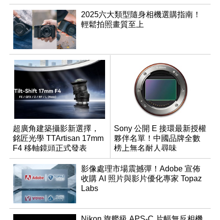
2025六大類型隨身相機選購指南！
輕鬆拍照畫質至上
超廣角建築攝影新選擇，
Sony 公開 E 接環最新授權
銘匠光學 TTArtisan 17mm
夥伴名單！中國品牌全數
F4 移軸鏡頭正式發表
榜上無名耐人尋味
影像處理市場震撼彈！Adobe 宣佈
收購 AI 照片與影片優化專家 Topaz
Labs
Nikon 旗艦級 APS-C 片幅無反相機