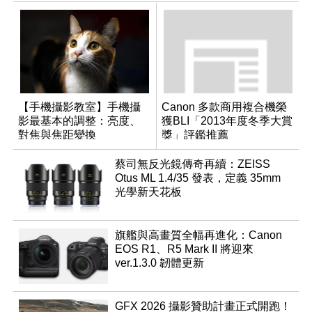
【手機攝影教室】手機攝
Canon 多款商用複合機榮
影最基本的調整：亮度、
獲BLI「2013年度冬季大賞
對焦與焦距變換
獎」評鑑推薦
蔡司無反光鏡傳奇再續：ZEISS
Otus ML 1.4/35 發表，定義 35mm
光學新天花板
旗艦與高畫質全幅再進化：Canon
EOS R1、R5 Mark II 將迎來
ver.1.3.0 韌體更新
GFX 2026 攝影贊助計畫正式開跑！