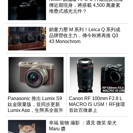
傳近期現身，將搭載 4,500 萬畫素
堆疊式感光元件？
銷量力壓 M 系列！Leica Q 系列成
品牌營收主力，傳今秋將再推 Q3
43 Monochrom
Panasonic 推出 Lumix S9
Canon RF 100mm F2.8 L
鈦金限量版，並同步更新
MACRO IS USM！RF接環
Lumix App，生態系全面升
首款百微參上
級
幸福 寵物 攝影 ：遇見 微笑 柴犬
Maru 醬