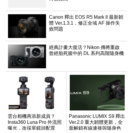
Canon 釋出 EOS R5 Mark II 最新韌
體 Ver.1.3.1，修正全域 AF 操作失
效問題
經典計畫大復活？Nikon 傳將重啟
曾經胎死腹中的 DL 系列高階隨身機
雲台相機再添新成員？
Panasonic LUMIX S9 釋出
Insta360 Luna Pro 外流照
Ver.2.0 重大韌體更新，全
曝光，改採單鏡頭配置
面解鎖有線連接與隨身色