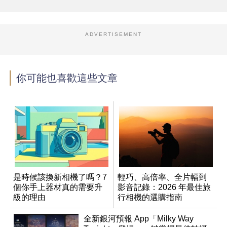
ADVERTISEMENT
你可能也喜歡這些文章
是時候該換新相機了嗎？7
輕巧、高倍率、全片幅到
個你手上器材真的需要升
影音記錄：2026 年最佳旅
級的理由
行相機的選購指南
全新銀河預報 App「Milky Way