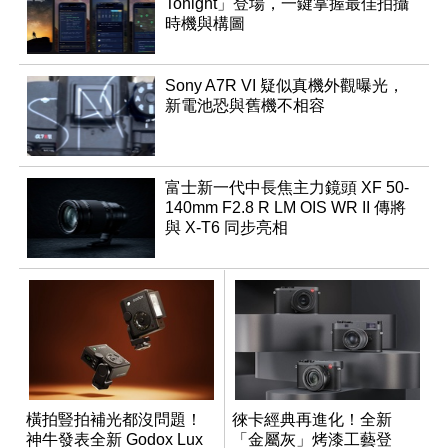
Tonight」登場，一鍵掌握最佳拍攝
時機與構圖
Sony A7R VI 疑似真機外觀曝光，
新電池恐與舊機不相容
富士新一代中長焦主力鏡頭 XF 50-
140mm F2.8 R LM OIS WR II 傳將
與 X-T6 同步亮相
橫拍豎拍補光都沒問題！
徠卡經典再進化！全新
神牛發表全新 Godox Lux
「金屬灰」烤漆工藝登