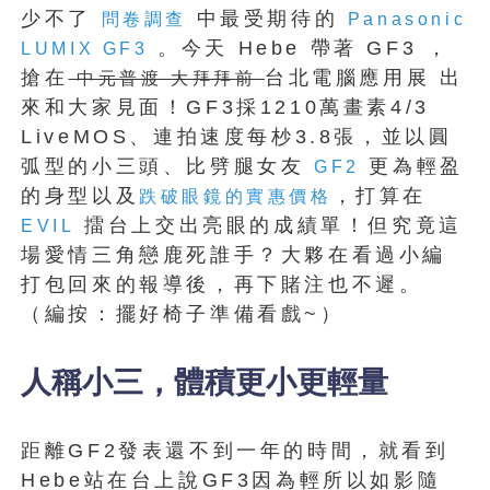
少不了
中最受期待的
問卷調查
Panasonic
。今天 Hebe 帶著 GF3 ，
LUMIX GF3
搶在
台北電腦應用展 出
中元普渡 大拜拜前
來和大家見面！GF3採1210萬畫素4/3
LiveMOS、連拍速度每杪3.8張，並以圓
弧型的小三頭、比劈腿女友
更為輕盈
GF2
的身型以及
，打算在
跌破眼鏡的實惠價格
擂台上交出亮眼的成績單！但究竟這
EVIL
場愛情三角戀鹿死誰手？大夥在看過小編
打包回來的報導後，再下賭注也不遲。
（編按：擺好椅子準備看戲~）
人稱小三，體積更小更輕量
距離GF2發表還不到一年的時間，就看到
Hebe站在台上說GF3因為輕所以如影隨