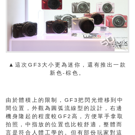
▲這次GF3大小更為迷你，還有推出一款
新色-棕色。
由於體積上的限制，GF3把閃光燈移到中
間位置，外觀為圓弧流線型的設計，右邊
機身隆起的程度較GF2高，方便單手拿取
拍照，中指放的位置也比較舒適，整體而
言是符合人體工學的。但有部份玩家對這