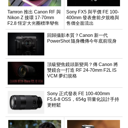
Tamron 推出 Canon RF 與
Sony FX5 與平價 FE 100-
Nikon Z 接環 17-70mm
400mm 發表會前夕規格與
F2.8 恆定大光圈標準變焦
售價全面流出
鏡
回歸攝影本質？Canon 新一代
PowerShot 隨身機傳今年底前現身
頂級變焦鏡頭新變局？傳 Canon 將
雙鏡合一打造 RF 24-70mm F2L IS
VCM 夢幻規格
Sony 正式發表 FE 100-400mm
F5.6-8 OSS，654g 羽量化設計手持
更輕鬆