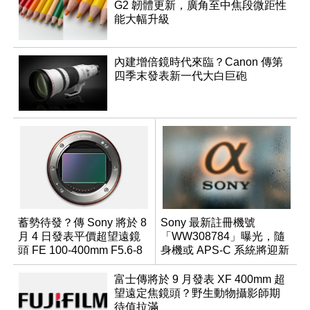
G2 韌體更新，廣角至中焦段微距性
能大幅升級
內建增倍鏡時代來臨？Canon 傳第
四季末發表新一代大白巨砲
蓄勢待發？傳 Sony 將於 8
Sony 最新註冊機號
月 4 日發表平價超望遠鏡
「WW308784」曝光，隨
頭 FE 100-400mm F5.6-8
身機或 APS-C 系統將迎新
成員？
富士傳將於 9 月發表 XF 400mm 超
望遠定焦鏡頭？野生動物攝影師期
待值拉滿