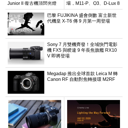
Junior II 復古機頂閃光燈
場，M11-P、Q3、D-Lux 8
領銜換裝
巴黎 FUJIKINA 盛會倒數 富士新世
代機皇 X-T6 傳 9 月第一周登場
Sony 7 月雙機齊發！全域快門電影
機 FX5 與睽違 9 年長焦旗艦 RX10
V 即將登場
Megadap 推出全球首款 Leica M 轉
Canon RF 自動對焦轉接環 M2RF