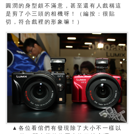
圓潤的身型頗不滿意，甚至還有人戲稱這
是剪了小三頭的相機呀！（編按：很貼
切，符合戲裡的形象嘛！）
▲各位看倌們有發現除了大小不一樣以