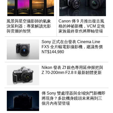
風景與星空攝影師的氣象
Canon 傳 9 月推出復古風
決策利器：專業解讀光影
格的神祕新機，VCM 定焦
與雲層的智慧
家族最終章也將壓軸登場
App「Atmos」登場
Sony 正式在台發表 Cinema Line
FX5 全片幅電影攝影機，建議售價
NT$144,980
Nikon 發表 Zf 銀色專用延伸握把與
Z 70-200mm F2.8 II 最新韌體更新
傳 Sony 雙處理器與全域快門新機即
將現身？多款機身鏡頭未來兩到三
個月內有望登場