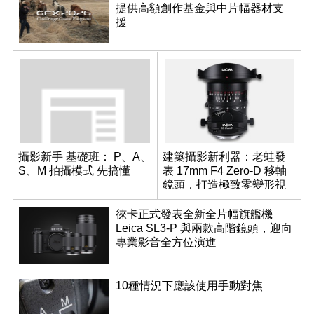
提供高額創作基金與中片幅器材支
援
攝影新手 基礎班： P、A、
建築攝影新利器：老蛙發
S、M 拍攝模式 先搞懂
表 17mm F4 Zero-D 移軸
鏡頭，打造極致零變形視
野
徠卡正式發表全新全片幅旗艦機
Leica SL3-P 與兩款高階鏡頭，迎向
專業影音全方位演進
10種情況下應該使用手動對焦