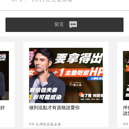
留言
最好
做到這點才有資格說愛你
伴
說
PR 台灣癌症基金會
P