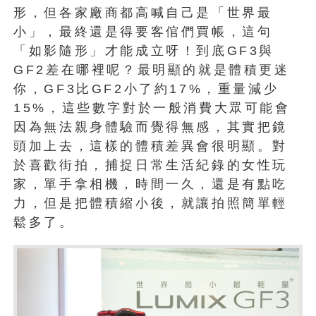
形，但各家廠商都高喊自己是「世界最
小」，最終還是得要客倌們買帳，這句
「如影隨形」才能成立呀！到底GF3與
GF2差在哪裡呢？最明顯的就是體積更迷
你，GF3比GF2小了約17%，重量減少
15%，這些數字對於一般消費大眾可能會
因為無法親身體驗而覺得無感，其實把鏡
頭加上去，這樣的體積差異會很明顯。對
於喜歡街拍，捕捉日常生活紀錄的女性玩
家，單手拿相機，時間一久，還是有點吃
力，但是把體積縮小後，就讓拍照簡單輕
鬆多了。