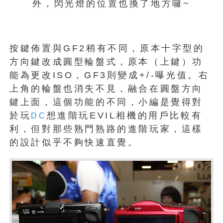
外，閃光燈的位置也換了地方囉~
按鍵佈置與GF2稍有不同，原本十字型的
方向鍵改成圓型輪盤式，原本（上鍵）功
能為更改ISO，GF3則變成+/-曝光值。右
上角的輪盤也消失不見，融合在圓盤方向
鍵上面，這個功能的不同，小編是覺得對
於玩
想進階玩EVIL相機的用戶比較有
DC
利，但對那些熟門熟路的進階玩家，這樣
的設計似乎不夠快速直覺。