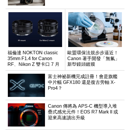
福倫達 NOKTON classic
歐盟環保法規步步逼近！
35mm F1.4 for Canon
Canon 著手開發「無氟」
RF、Nikon Z 雙卡口 7 月
新型鏡頭鍍膜
同步登台
富士神祕新機完成註冊！會是旗艦
中片幅 GFX180 還是復古旁軸 X-
Pro4？
Canon 傳將為 APS-C 機型導入堆
疊式感光元件！EOS R7 Mark II 或
迎來高速讀出升級