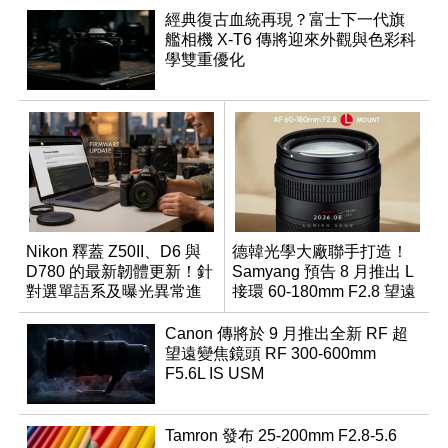
經典復古血統再現？富士下一代旗
艦相機 X-T6 傳將迎來外觀與色彩科
學雙重優化
Nikon 釋蓋 Z50II、D6 與
德韓光學大廠聯手打造！
D780 的最新韌體更新！針
Samyang 預告 8 月推出 L
對選單語系及曝光異常進
接環 60-180mm F2.8 望遠
行修復
變焦鏡
Canon 傳將於 9 月推出全新 RF 超
望遠變焦鏡頭 RF 300-600mm
F5.6L IS USM
Tamron 發布 25-200mm F2.8-5.6