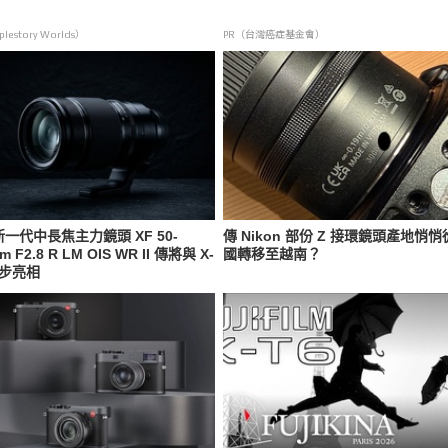
lestory Worlds）
PR（台灣癌症基金會）
一代中長焦主力鏡頭 XF 50-
傳 Nikon 部份 Z 接環鏡頭產地悄
m F2.8 R LM OIS WR II 傳將與 X-
國轉移至越南？
同步亮相