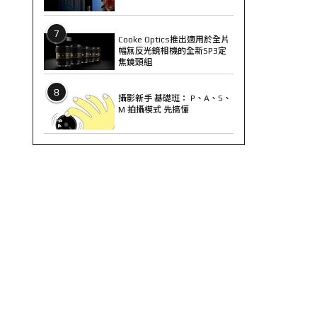
7
Cooke Optics推出適用於全片
幅無反光鏡相機的全新SP3定
焦鏡頭組
8
攝影新手 基礎班： P、A、S、
M 拍攝模式 先搞懂