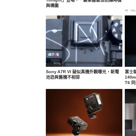
Tonight」登場，一鍵掌握最佳拍攝時機
與構圖
PR（Map
Sony A7R VI 疑似真機外觀曝光，新電
富士新
池恐與舊機不相容
140m
T6 