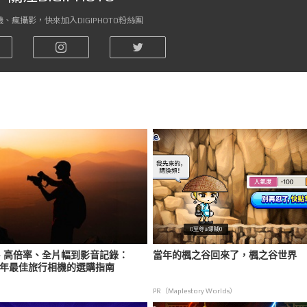
、瘋攝影，快來加入DIGIPHOTO粉絲團
、高倍率、全片幅到影音記錄：
當年的楓之谷回來了，楓之谷世界
6 年最佳旅行相機的選購指南
PR（Maplestory Worlds）