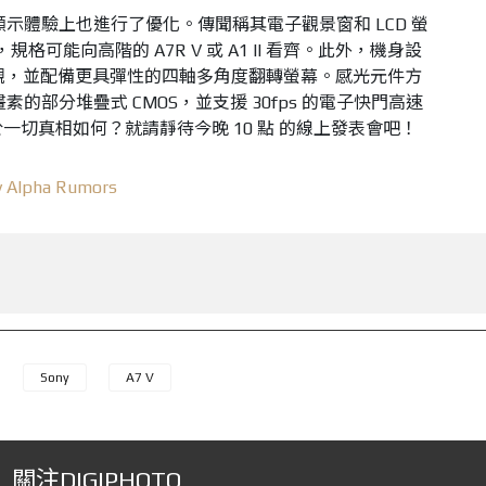
和顯示體驗上也進行了優化。傳聞稱其電子觀景窗和 LCD 螢
規格可能向高階的 A7R V 或 A1 II 看齊。此外，機身設
的外觀，並配備更具彈性的四軸多角度翻轉螢幕。感光元件方
 萬畫素的部分堆疊式 CMOS，並支援 30fps 的電子快門高速
。至於一切真相如何？就請靜待今晚 10 點 的線上發表會吧！
y Alpha Rumors
Sony
A7 V
關注DIGIPHOTO