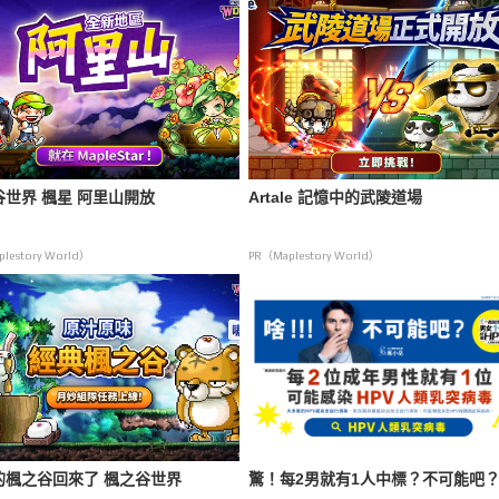
谷世界 楓星 阿里山開放
Artale 記憶中的武陵道場
lestory World）
PR（Maplestory World）
的楓之谷回來了 楓之谷世界
驚！每2男就有1人中標？不可能吧