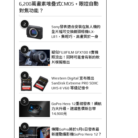
6,200萬畫素堆疊式CMOS + 眼控自動
對焦功能？
2
Sony發表適合安裝在無人機的
全片幅可交換鏡頭相機ILX-
LR1，集輕巧、高畫質於一身
3
疑似FUJIFILM GFX100 II實機
照流出！同時可能會有新的軟
片模擬推出
4
Western Digital 宣布推出
SanDisk Extreme PRO SDXC
UHS-II V60 等級記憶卡
5
GoPro Hero 12重磅發表！續航
力大升級，建議售價新台幣
14,900元
6
傳聞GoPro將於9月6日發表最
新運動攝影機GoPro Hero 12？