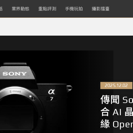
活
業界動態
重點評測
手機玩拍
攝影擂臺
2025.12.02
傳聞 S
合 A
緣 Ope