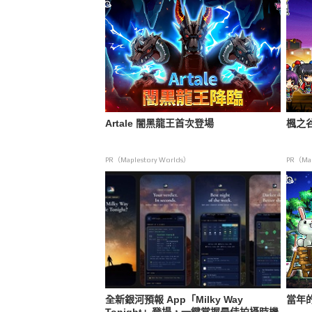
Artale 闇黑龍王首次登場
楓之
PR（Maplestory Worlds）
PR（Map
全新銀河預報 App「Milky Way
當年