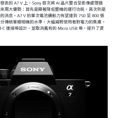
 A7 V 上，Sony 首次將 AI 晶片整合至影像處理器
帶來兩大優勢：首先是顯著降低整機的運行功耗，其次則是
息，A7 V 的單次電池續航力有望達到 750 至 800 張
部分傳統單眼相機的水準，大幅減輕使用者對電力的焦慮。
C 連接埠設計，並取消舊有的 Micro USB 埠，提升了資