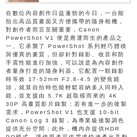
在數位內容創作日益蓬勃的今日，一台能
拍出高品質畫面又方便攜帶的隨身相機，
對創作者而言至關重要，Canon
PowerShot V1 便是應運而生的產品之
一。它承襲了 PowerShot 系列輕巧體積
與優異的畫質，但卻針對錄影、收音和防
手震性能進行加強，可以說是為內容創作
者量身打造的隨身利器。它配置一顆錄影
時等效 17-52mm F2.8-4.5 的變焦鏡
頭，就算自拍時也能輕鬆容納多人同時入
鏡，並支援由 5.7K 超取樣而來的 4K
30P 高畫質影片錄製；若有進一步的後製
需求，PowerShot V1 也支援 10-bit
Canon Log 3 錄製，為專業級後製調色
提供充分空間；此外，機內亦提供HDR
PQ模式，讓使用者可依需求快速產出高動