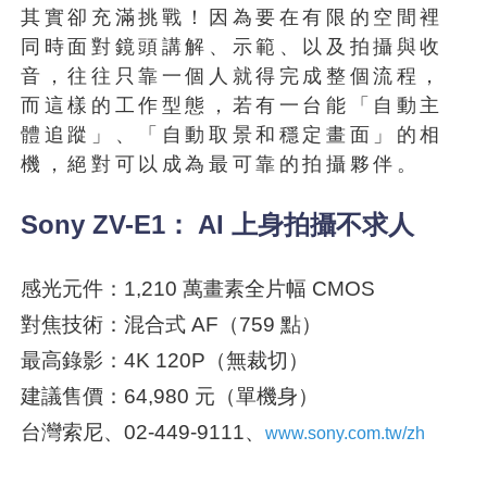
其實卻充滿挑戰！因為要在有限的空間裡
同時面對鏡頭講解、示範、以及拍攝與收
音，往往只靠一個人就得完成整個流程，
而這樣的工作型態，若有一台能「自動主
體追蹤」、「自動取景和穩定畫面」的相
機，絕對可以成為最可靠的拍攝夥伴。
Sony ZV-E1： AI 上身拍攝不求人
感光元件：1,210 萬畫素全片幅 CMOS
對焦技術：混合式 AF（759 點）
最高錄影：4K 120P（無裁切）
建議售價：64,980 元（單機身）
台灣索尼、02-449-9111、
www.sony.com.tw/zh