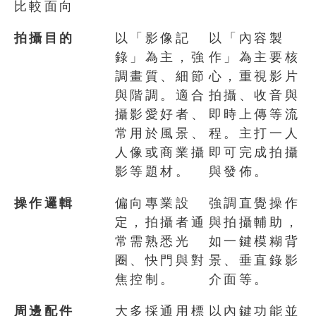
比較面向
拍攝目的
以「影像記
以「內容製
錄」為主，強
作」為主要核
調畫質、細節
心，重視影片
與階調。適合
拍攝、收音與
攝影愛好者、
即時上傳等流
常用於風景、
程。主打一人
人像或商業攝
即可完成拍攝
影等題材。
與發佈。
操作邏輯
偏向專業設
強調直覺操作
定，拍攝者通
與拍攝輔助，
常需熟悉光
如一鍵模糊背
圈、快門與對
景、垂直錄影
焦控制。
介面等。
周邊配件
大多採通用標
以內鍵功能並