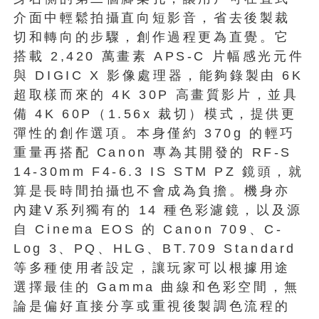
介面中輕鬆拍攝直向短影音，省去後製裁
切和轉向的步驟，創作過程更為直覺。它
搭載 2,420 萬畫素 APS-C 片幅感光元件
與 DIGIC X 影像處理器，能夠錄製由 6K
超取樣而來的 4K 30P 高畫質影片，並具
備 4K 60P（1.56x 裁切）模式，提供更
彈性的創作選項。本身僅約 370g 的輕巧
重量再搭配 Canon 專為其開發的 RF-S
14-30mm F4-6.3 IS STM PZ 鏡頭，就
算是長時間拍攝也不會成為負擔。機身亦
內建V系列獨有的 14 種色彩濾鏡，以及源
自 Cinema EOS 的 Canon 709、C-
Log 3、PQ、HLG、BT.709 Standard
等多種使用者設定，讓玩家可以根據用途
選擇最佳的 Gamma 曲線和色彩空間，無
論是偏好直接分享或重視後製調色流程的