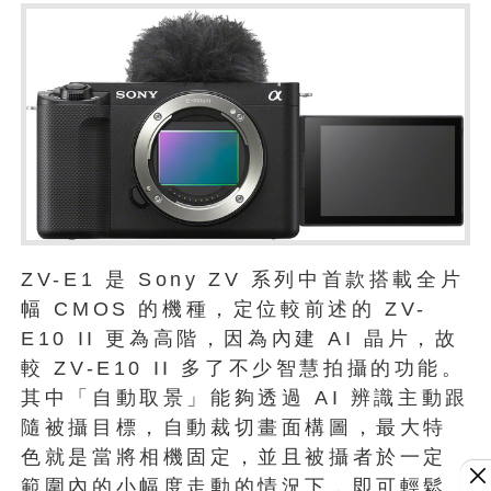
ZV-E1 是 Sony ZV 系列中首款搭載全片
幅 CMOS 的機種，定位較前述的 ZV-
E10 II 更為高階，因為內建 AI 晶片，故
較 ZV-E10 II 多了不少智慧拍攝的功能。
其中「自動取景」能夠透過 AI 辨識主動跟
隨被攝目標，自動裁切畫面構圖，最大特
色就是當將相機固定，並且被攝者於一定
範圍內的小幅度走動的情況下，即可輕鬆