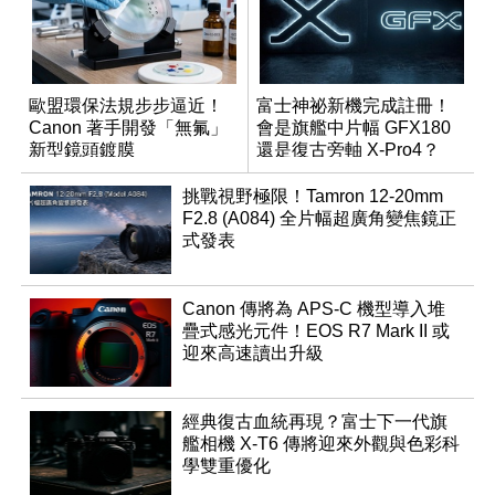
歐盟環保法規步步逼近！
富士神祕新機完成註冊！
Canon 著手開發「無氟」
會是旗艦中片幅 GFX180
新型鏡頭鍍膜
還是復古旁軸 X-Pro4？
挑戰視野極限！Tamron 12-20mm
F2.8 (A084) 全片幅超廣角變焦鏡正
式發表
Canon 傳將為 APS-C 機型導入堆
疊式感光元件！EOS R7 Mark II 或
迎來高速讀出升級
經典復古血統再現？富士下一代旗
艦相機 X-T6 傳將迎來外觀與色彩科
學雙重優化