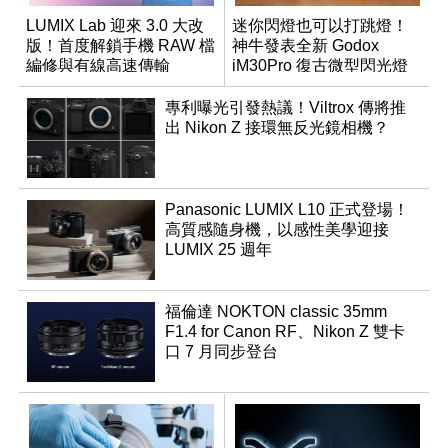
LUMIX Lab 迎來 3.0 大改
迷你閃燈也可以打跳燈！
版！首度解鎖手機 RAW 檔
神牛發表全新 Godox
編修與有線高速傳輸
iM30Pro 復古微型閃光燈
專利曝光引發熱議！Viltrox 傳將推
出 Nikon Z 接環無反光鏡相機？
Panasonic LUMIX L10 正式登場！
高質感隨身機，以感性美學迎接
LUMIX 25 週年
福倫達 NOKTON classic 35mm
F1.4 for Canon RF、Nikon Z 雙卡
口 7 月同步登台