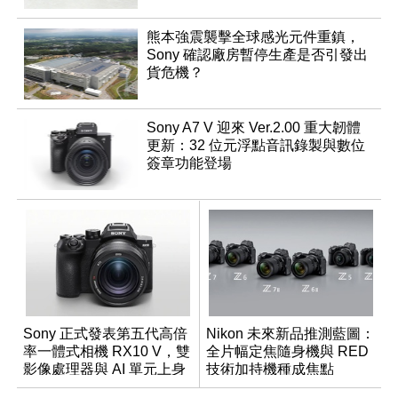
熊本強震襲擊全球感光元件重鎮，
Sony 確認廠房暫停生產是否引發出
貨危機？
Sony A7 V 迎來 Ver.2.00 重大韌體
更新：32 位元浮點音訊錄製與數位
簽章功能登場
Sony 正式發表第五代高倍
Nikon 未來新品推測藍圖：
率一體式相機 RX10 V，雙
全片幅定焦隨身機與 RED
影像處理器與 AI 單元上身
技術加持機種成焦點