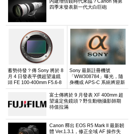
內建增倍鏡時代來臨？Canon 傳第
四季末發表新一代大白巨砲
蓄勢待發？傳 Sony 將於 8
Sony 最新註冊機號
月 4 日發表平價超望遠鏡
「WW308784」曝光，隨
頭 FE 100-400mm F5.6-8
身機或 APS-C 系統將迎新
成員？
富士傳將於 9 月發表 XF 400mm 超
望遠定焦鏡頭？野生動物攝影師期
待值拉滿
Canon 釋出 EOS R5 Mark II 最新韌
體 Ver.1.3.1，修正全域 AF 操作失