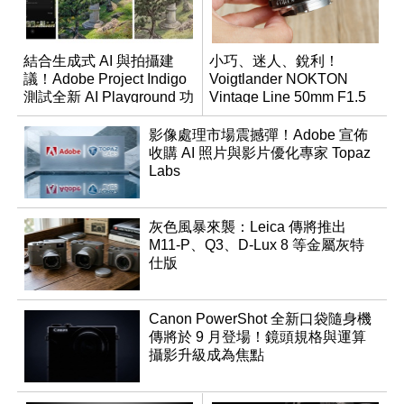
結合生成式 AI 與拍攝建
小巧、迷人、銳利！
議！Adobe Project Indigo
Voigtlander NOKTON
測試全新 AI Playground 功
Vintage Line 50mm F1.5
能
ASPH II
影像處理市場震撼彈！Adobe 宣佈
收購 AI 照片與影片優化專家 Topaz
Labs
灰色風暴來襲：Leica 傳將推出
M11-P、Q3、D-Lux 8 等金屬灰特
仕版
Canon PowerShot 全新口袋隨身機
傳將於 9 月登場！鏡頭規格與運算
攝影升級成為焦點