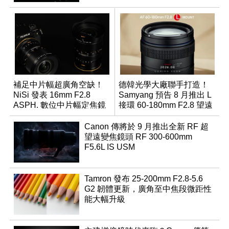
補足中片幅超廣角空缺！
德韓光學大廠聯手打造！
NiSi 發表 16mm F2.8
Samyang 預告 8 月推出 L
ASPH. 數位中片幅定焦鏡
接環 60-180mm F2.8 望遠
變焦鏡
Canon 傳將於 9 月推出全新 RF 超
望遠變焦鏡頭 RF 300-600mm
F5.6L IS USM
Tamron 發布 25-200mm F2.8-5.6
G2 韌體更新，廣角至中焦段微距性
能大幅升級