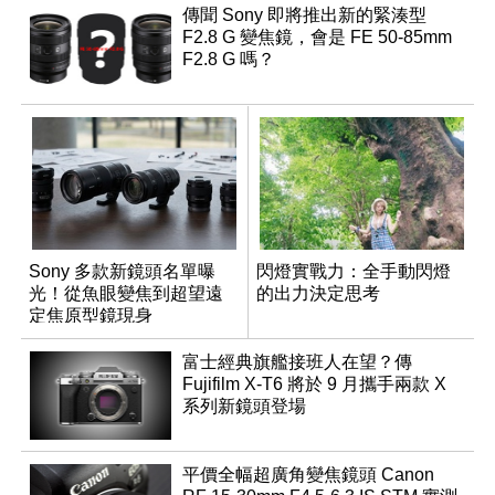
傳聞 Sony 即將推出新的緊湊型
F2.8 G 變焦鏡，會是 FE 50-85mm
F2.8 G 嗎？
Sony 多款新鏡頭名單曝
閃燈實戰力：全手動閃燈
光！從魚眼變焦到超望遠
的出力決定思考
定焦原型鏡現身
富士經典旗艦接班人在望？傳
Fujifilm X-T6 將於 9 月攜手兩款 X
系列新鏡頭登場
平價全幅超廣角變焦鏡頭 Canon