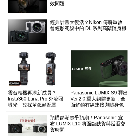
效問題
經典計畫大復活？Nikon 傳將重啟
曾經胎死腹中的 DL 系列高階隨身機
雲台相機再添新成員？
Panasonic LUMIX S9 釋出
Insta360 Luna Pro 外流照
Ver.2.0 重大韌體更新，全
曝光，改採單鏡頭配置
面解鎖有線連接與隨身色
調編輯
預購熱潮超乎預期！Panasonic 宣
布 LUMIX L10 將面臨缺貨與延遲交
貨時間