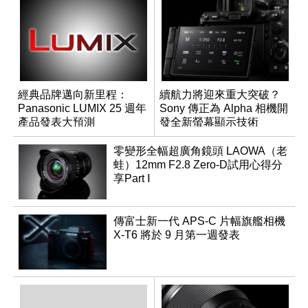
經典品牌邁向新里程：
續航力將迎來重大突破？
Panasonic LUMIX 25 週年
Sony 傳正為 Alpha 相機開
產品發表大預測
發全新螢幕顯示技術
零變形全幅超廣角鏡頭 LAOWA（老
蛙）12mm F2.8 Zero-D試用心得分
享Part Ⅰ
傳富士新一代 APS-C 片幅旗艦相機
X-T6 將於 9 月第一週發表