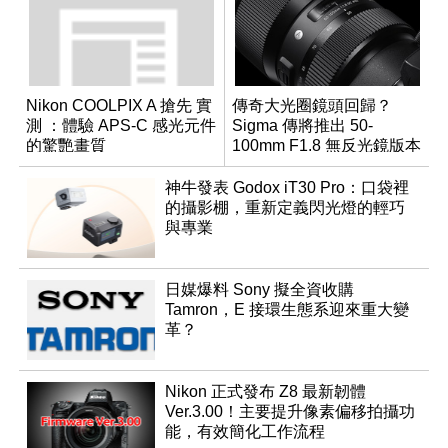
Nikon COOLPIX A 搶先 實
傳奇大光圈鏡頭回歸？
測 ：體驗 APS-C 感光元件
Sigma 傳將推出 50-
的驚艷畫質
100mm F1.8 無反光鏡版本
神牛發表 Godox iT30 Pro：口袋裡
的攝影棚，重新定義閃光燈的輕巧
與專業
日媒爆料 Sony 擬全資收購
Tamron，E 接環生態系迎來重大變
革？
Nikon 正式發布 Z8 最新韌體
Ver.3.00！主要提升像素偏移拍攝功
能，有效簡化工作流程