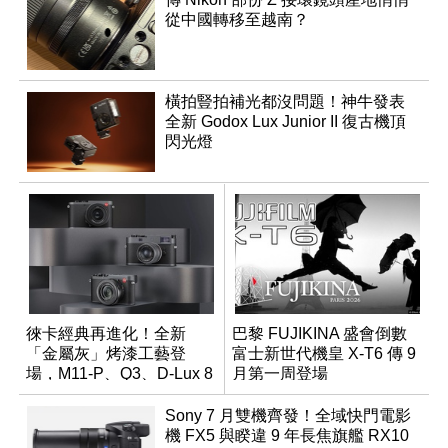
從中國轉移至越南？
橫拍豎拍補光都沒問題！神牛發表
全新 Godox Lux Junior II 復古機頂
閃光燈
徠卡經典再進化！全新
巴黎 FUJIKINA 盛會倒數
「金屬灰」烤漆工藝登
富士新世代機皇 X-T6 傳 9
場，M11-P、Q3、D-Lux 8
月第一周登場
領銜換裝
Sony 7 月雙機齊發！全域快門電影
機 FX5 與睽違 9 年長焦旗艦 RX10