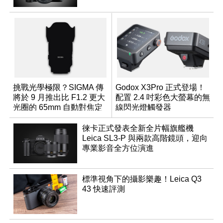
挑戰光學極限？SIGMA 傳
Godox X3Pro 正式登場！
將於 9 月推出比 F1.2 更大
配置 2.4 吋彩色大螢幕的無
光圈的 65mm 自動對焦定
線閃光燈觸發器
焦鏡
徠卡正式發表全新全片幅旗艦機
Leica SL3-P 與兩款高階鏡頭，迎向
專業影音全方位演進
標準視角下的攝影樂趣！Leica Q3
43 快速評測