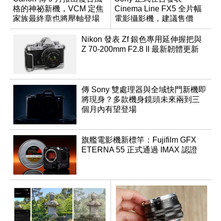
格的神祕新機，VCM 定焦
Cinema Line FX5 全片幅
家族最終章也將壓軸登場
電影攝影機，建議售價
NT$144,980
Nikon 發表 Zf 銀色專用延伸握把與
Z 70-200mm F2.8 II 最新韌體更新
傳 Sony 雙處理器與全域快門新機即
將現身？多款機身鏡頭未來兩到三
個月內有望登場
旗艦電影機新標竿：Fujifilm GFX
ETERNA 55 正式通過 IMAX 認證