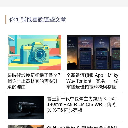
你可能也喜歡這些文章
是時候該換新相機了嗎？7
全新銀河預報 App「Milky
個你手上器材真的需要升
Way Tonight」登場，一鍵
級的理由
掌握最佳拍攝時機與構圖
富士新一代中長焦主力鏡頭 XF 50-
140mm F2.8 R LM OIS WR II 傳將
與 X-T6 同步亮相
傳 Nikon 部份 Z 接環鏡頭產地悄悄