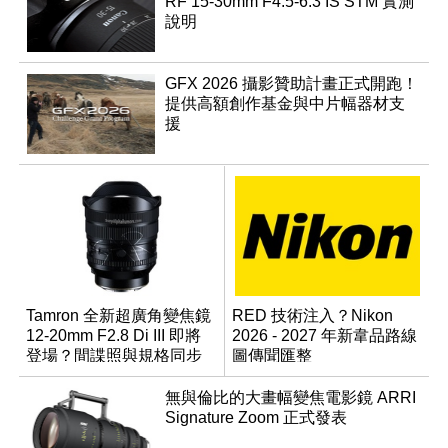
RF 15-30mm F4.5-6.3 IS STM 實測
說明
GFX 2026 攝影贊助計畫正式開跑！
提供高額創作基金與中片幅器材支
援
Tamron 全新超廣角變焦鏡
RED 技術注入？Nikon
12-20mm F2.8 Di III 即將
2026 - 2027 年新韋品路線
登場？間諜照與規格同步
圖傳聞匯整
流出
無與倫比的大畫幅變焦電影鏡 ARRI
Signature Zoom 正式發表