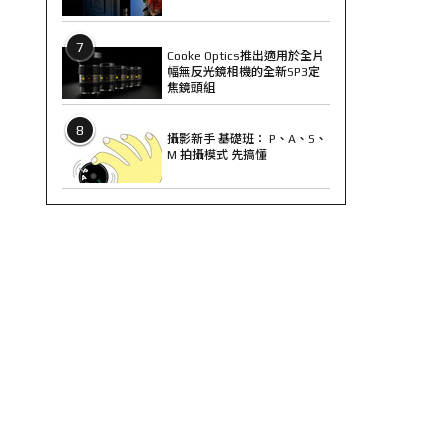
7
Cooke Optics推出適用於全片
幅無反光鏡相機的全新SP3定
焦鏡頭組
8
攝影新手 基礎班： P、A、S、
M 拍攝模式 先搞懂