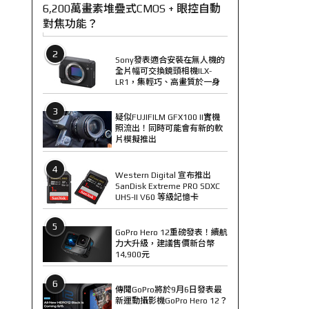
6,200萬畫素堆疊式CMOS + 眼控自動
對焦功能？
2
Sony發表適合安裝在無人機的
全片幅可交換鏡頭相機ILX-
LR1，集輕巧、高畫質於一身
3
疑似FUJIFILM GFX100 II實機
照流出！同時可能會有新的軟
片模擬推出
4
Western Digital 宣布推出
SanDisk Extreme PRO SDXC
UHS-II V60 等級記憶卡
5
GoPro Hero 12重磅發表！續航
力大升級，建議售價新台幣
14,900元
6
傳聞GoPro將於9月6日發表最
新運動攝影機GoPro Hero 12？