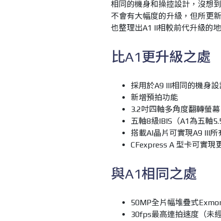
相同的機身和操控設計，沒想到如
不會有大幅度的升級，但所更新的
也整理出A1 II相較前代升級的
比A1更升級之處
採用於A9 III相同的機
新增預拍功能
3.2吋四軸多角度翻轉螢幕
五軸8級IBIS（A1為五軸5
搭載AI晶片可實現A9 I
CFexpress A 型卡可實
與A1相同之處
50MP全片幅堆疊式Exmor 
30fps最高連拍速度（