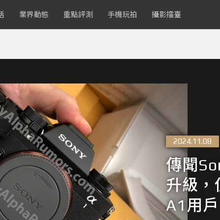
活
業界動態
重點評測
手機玩拍
攝影擂臺
2024.11.08
傳聞So
升級，
A1用