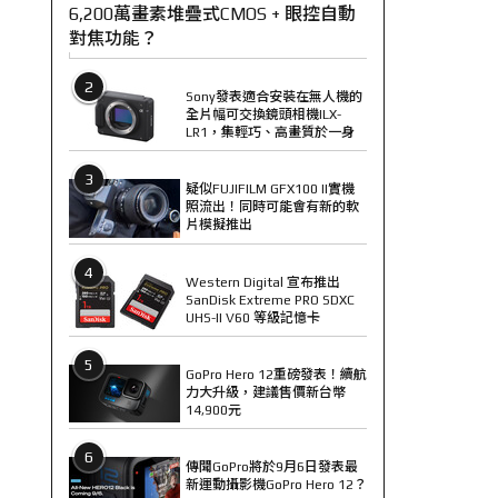
6,200萬畫素堆疊式CMOS + 眼控自動
對焦功能？
2
Sony發表適合安裝在無人機的
全片幅可交換鏡頭相機ILX-
LR1，集輕巧、高畫質於一身
3
疑似FUJIFILM GFX100 II實機
照流出！同時可能會有新的軟
片模擬推出
4
Western Digital 宣布推出
SanDisk Extreme PRO SDXC
UHS-II V60 等級記憶卡
5
GoPro Hero 12重磅發表！續航
力大升級，建議售價新台幣
14,900元
6
傳聞GoPro將於9月6日發表最
新運動攝影機GoPro Hero 12？