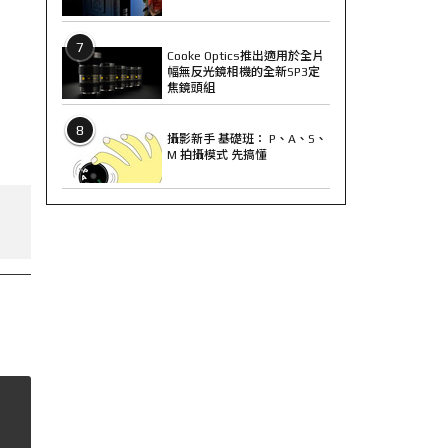
7
Cooke Optics推出適用於全片
幅無反光鏡相機的全新SP3定
焦鏡頭組
8
攝影新手 基礎班： P、A、S、
M 拍攝模式 先搞懂