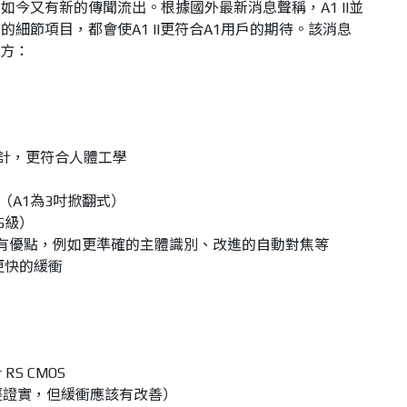
今又有新的傳聞流出。根據國外最新消息聲稱，A1 II並
細節項目，都會使A1 II更符合A1用戶的期待。該消息
地方：
身設計，更符合人體工學
（A1為3吋掀翻式）
.5級）
II所有優點，例如更準確的主體識別、改進的自動對焦等
現更快的緩衝
RS CMOS
未經證實，但緩衝應該有改善）