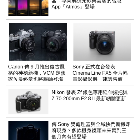
器：專業解讀光影與雲層的智慧
App「Atmos」登場
Canon 傳 9 月推出復古風
Sony 正式在台發表
格的神祕新機，VCM 定焦
Cinema Line FX5 全片幅
家族最終章也將壓軸登場
電影攝影機，建議售價
NT$144,980
Nikon 發表 Zf 銀色專用延伸握把與
Z 70-200mm F2.8 II 最新韌體更新
傳 Sony 雙處理器與全域快門新機即
將現身？多款機身鏡頭未來兩到三
個月內有望登場