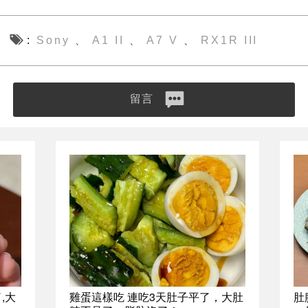
Sony
A1 II
A7 V
RX1R III
、
、
、
留言
,大
雞蛋這樣吃 連吃3天肚子平了，大肚
肚