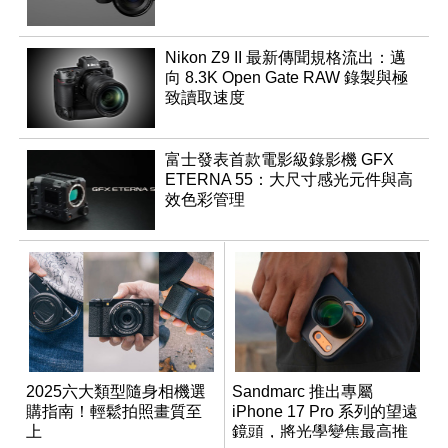
Nikon Z9 II 最新傳聞規格流出：邁
向 8.3K Open Gate RAW 錄製與極
致讀取速度
富士發表首款電影級錄影機 GFX
ETERNA 55：大尺寸感光元件與高
效色彩管理
2025六大類型隨身相機選
Sandmarc 推出專屬
購指南！輕鬆拍照畫質至
iPhone 17 Pro 系列的望遠
上
鏡頭，將光學變焦最高推