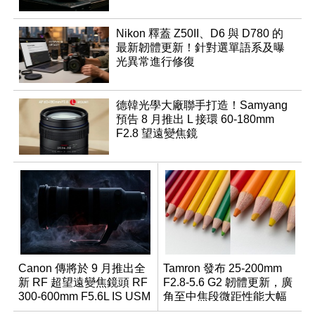
Nikon 釋蓋 Z50II、D6 與 D780 的
最新韌體更新！針對選單語系及曝
光異常進行修復
德韓光學大廠聯手打造！Samyang
預告 8 月推出 L 接環 60-180mm
F2.8 望遠變焦鏡
Canon 傳將於 9 月推出全
Tamron 發布 25-200mm
新 RF 超望遠變焦鏡頭 RF
F2.8-5.6 G2 韌體更新，廣
300-600mm F5.6L IS USM
角至中焦段微距性能大幅
升級