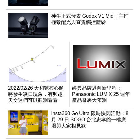
神牛正式發表 Godox V1 Mid，主打
極致配光與直覺觸控體驗
2022/02/26 天和號核心艙
經典品牌邁向新里程：
將發生凌日現象，有興趣
Panasonic LUMIX 25 週年
天文迷們可以觀測看看
產品發表大預測
喔！
Insta360 Go Ultra 限時快閃活動：8
月 29 日 SOGO 台北忠孝館一樓廣
場與大家相見歡