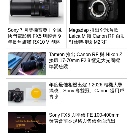
Sony 7 月雙機齊發！全域
Megadap 推出全球首款
快門電影機 FX5 與睽違 9
Leica M 轉 Canon RF 自動
年長焦旗艦 RX10 V 即將
對焦轉接環 M2RF
登場
Tamron 推出 Canon RF 與 Nikon Z
接環 17-70mm F2.8 恆定大光圈標
準變焦鏡
年度最佳相機出爐！2026 相機大獎
揭曉，Sony 奪雙冠、Canon 獲用戶
青睞
Sony FX5 與平價 FE 100-400mm
發表會前夕規格與售價全面流出