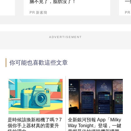
腩不見了，脂肪沒了！
一
PR 新素簡
PR
ADVERTISEMENT
你可能也喜歡這些文章
是時候該換新相機了嗎？7
全新銀河預報 App「Milky
個你手上器材真的需要升
Way Tonight」登場，一鍵