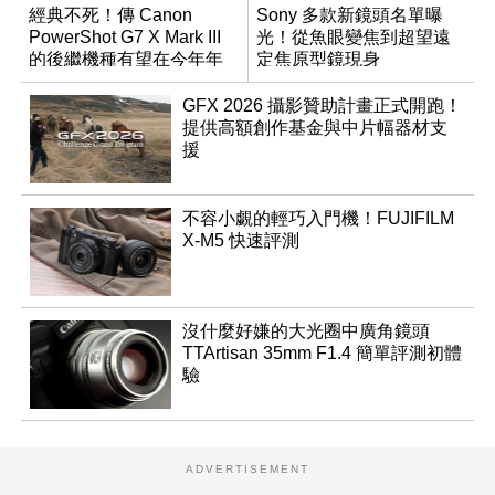
經典不死！傳 Canon
Sony 多款新鏡頭名單曝
PowerShot G7 X Mark III
光！從魚眼變焦到超望遠
的後繼機種有望在今年年
定焦原型鏡現身
底前推出？
GFX 2026 攝影贊助計畫正式開跑！
提供高額創作基金與中片幅器材支
援
不容小覷的輕巧入門機！FUJIFILM
X-M5 快速評測
沒什麼好嫌的大光圈中廣角鏡頭
TTArtisan 35mm F1.4 簡單評測初體
驗
ADVERTISEMENT