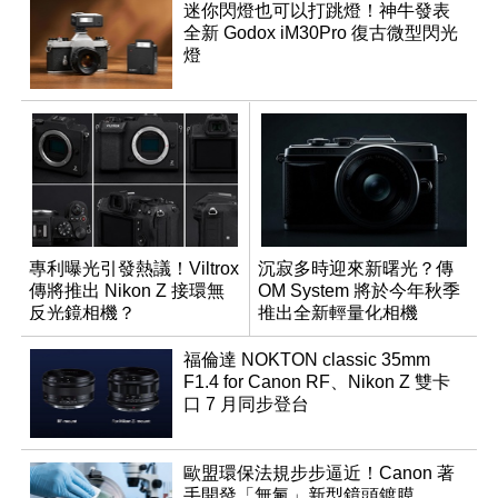
迷你閃燈也可以打跳燈！神牛發表
全新 Godox iM30Pro 復古微型閃光
燈
專利曝光引發熱議！Viltrox
沉寂多時迎來新曙光？傳
傳將推出 Nikon Z 接環無
OM System 將於今年秋季
反光鏡相機？
推出全新輕量化相機
福倫達 NOKTON classic 35mm
F1.4 for Canon RF、Nikon Z 雙卡
口 7 月同步登台
歐盟環保法規步步逼近！Canon 著
手開發「無氟」新型鏡頭鍍膜