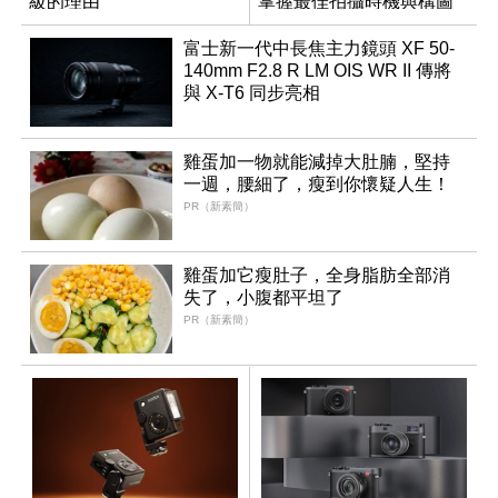
級的理由
掌握最佳拍攝時機與構圖
富士新一代中長焦主力鏡頭 XF 50-
140mm F2.8 R LM OIS WR II 傳將
與 X-T6 同步亮相
雞蛋加一物就能減掉大肚腩，堅持
一週，腰細了，瘦到你懷疑人生！
PR（新素簡）
雞蛋加它瘦肚子，全身脂肪全部消
失了，小腹都平坦了
PR（新素簡）