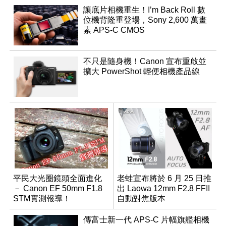
讓底片相機重生！I’m Back Roll 數
位機背隆重登場，Sony 2,600 萬畫
素 APS-C CMOS
不只是隨身機！Canon 宣布重啟並
擴大 PowerShot 輕便相機產品線
平民大光圈鏡頭全面進化
老蛙宣布將於 6 月 25 日推
－ Canon EF 50mm F1.8
出 Laowa 12mm F2.8 FFII
STM實測報導！
自動對焦版本
傳富士新一代 APS-C 片幅旗艦相機