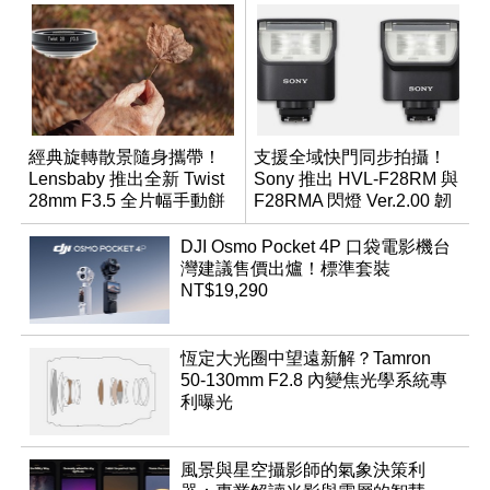
經典旋轉散景隨身攜帶！
支援全域快門同步拍攝！
Lensbaby 推出全新 Twist
Sony 推出 HVL-F28RM 與
28mm F3.5 全片幅手動餅
F28RMA 閃燈 Ver.2.00 韌
乾鏡
體
DJI Osmo Pocket 4P 口袋電影機台
灣建議售價出爐！標準套裝
NT$19,290
恆定大光圈中望遠新解？Tamron
50-130mm F2.8 內變焦光學系統專
利曝光
風景與星空攝影師的氣象決策利