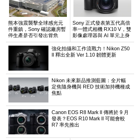
熊本強震襲擊全球感光元
Sony 正式發表第五代高倍
件重鎮，Sony 確認廠房暫
率一體式相機 RX10 V，雙
停生產是否引發出貨危
影像處理器與 AI 單元上身
機？
強化拍攝和工作流戰力！Nikon Z50
II 釋出全新 Ver 1.10 韌體更新
Nikon 未來新品推測藍圖：全片幅
定焦隨身機與 RED 技術加持機種成
焦點
Canon EOS R8 Mark II 傳將於 9 月
發表？EOS R10 Mark II 可能會較
R7 率先推出