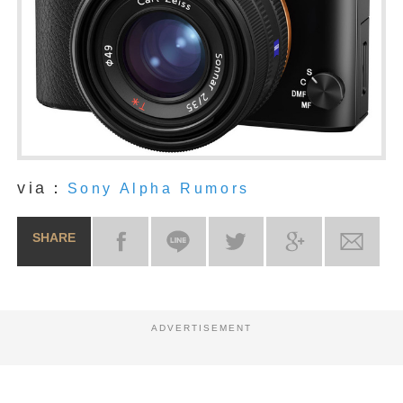
via：
Sony Alpha Rumors
SHARE
ADVERTISEMENT