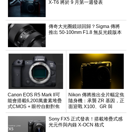
X-T6 將於 9 月第一週發表
傳奇大光圈鏡頭回歸？Sigma 傳將
推出 50-100mm F1.8 無反光鏡版本
Canon EOS R5 Mark II可
Nikon 傳將推出全片幅定焦
能會搭載6,200萬畫素堆疊
隨身機：承襲 ZR 基因，正
式CMOS + 眼控自動對焦
面迎戰 X100、GR 與
功能？
RX1R 系列
Sony FX5 正式發表！搭載堆疊式感
光元件與內錄 X-OCN 格式