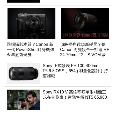
回歸攝影本質？Canon 新
頂級變焦鏡頭新變局？傳
一代 PowerShot 隨身機傳
Canon 將雙鏡合一打造 RF
今年底前現身
24-70mm F2L IS VCM 夢
幻規格
Sony 正式發表 FE 100-400mm
F5.6-8 OSS，654g 羽量化設計手持
更輕鬆
Sony RX10 V 高倍率類單眼相機正
式在台發表！建議售價 NT$ 65,980