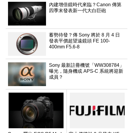
內建增倍鏡時代來臨？Canon 傳第
四季末發表新一代大白巨砲
蓄勢待發？傳 Sony 將於 8 月 4 日
發表平價超望遠鏡頭 FE 100-
400mm F5.6-8
Sony 最新註冊機號「WW308784」
曝光，隨身機或 APS-C 系統將迎新
成員？