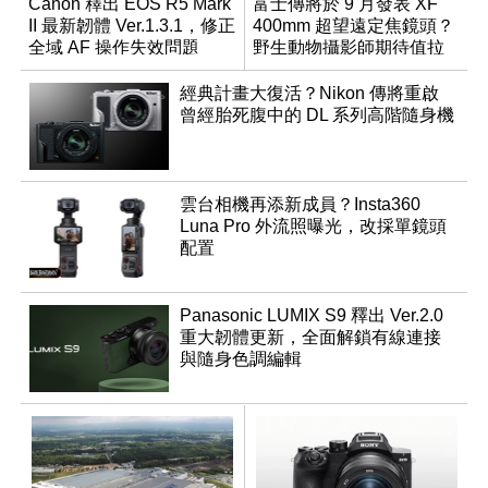
Canon 釋出 EOS R5 Mark
富士傳將於 9 月發表 XF
II 最新韌體 Ver.1.3.1，修正
400mm 超望遠定焦鏡頭？
全域 AF 操作失效問題
野生動物攝影師期待值拉
滿
經典計畫大復活？Nikon 傳將重啟
曾經胎死腹中的 DL 系列高階隨身機
雲台相機再添新成員？Insta360
Luna Pro 外流照曝光，改採單鏡頭
配置
Panasonic LUMIX S9 釋出 Ver.2.0
重大韌體更新，全面解鎖有線連接
與隨身色調編輯