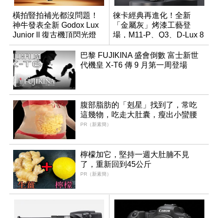
橫拍豎拍補光都沒問題！
徠卡經典再進化！全新
神牛發表全新 Godox Lux
「金屬灰」烤漆工藝登
Junior II 復古機頂閃光燈
場，M11-P、Q3、D-Lux 8
領銜換裝
巴黎 FUJIKINA 盛會倒數 富士新世
代機皇 X-T6 傳 9 月第一周登場
腹部脂肪的「剋星」找到了，常吃
這幾物，吃走大肚囊，瘦出小蠻腰
PR（新素簡）
檸檬加它，堅持一週大肚腩不見
了，重新回到45公斤
PR（新素簡）