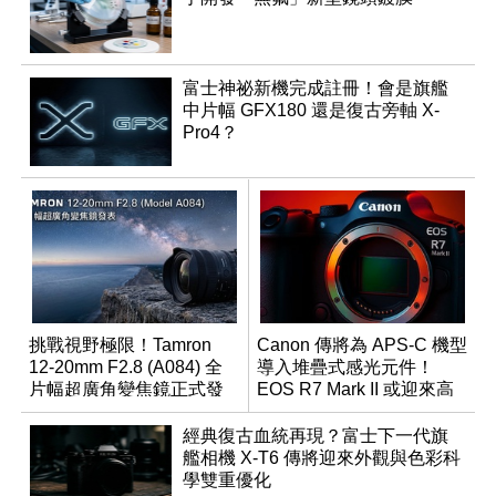
富士神祕新機完成註冊！會是旗艦
中片幅 GFX180 還是復古旁軸 X-
Pro4？
挑戰視野極限！Tamron
Canon 傳將為 APS-C 機型
12-20mm F2.8 (A084) 全
導入堆疊式感光元件！
片幅超廣角變焦鏡正式發
EOS R7 Mark II 或迎來高
表
速讀出升級
經典復古血統再現？富士下一代旗
艦相機 X-T6 傳將迎來外觀與色彩科
學雙重優化