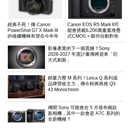
經典不死！傳 Canon
Canon EOS R5 Mark II可
PowerShot G7 X Mark III
能會搭載6,200萬畫素堆疊
的後繼機種有望在今年年
式CMOS + 眼控自動對焦
底前推出？
功能？
影像產業的下一個震撼？Sony
2026-2027 年度計畫傳將迎來「巨
大式創新」
銷量力壓 M 系列！Leica Q 系列成
品牌營收主力，傳今秋將再推 Q3
43 Monochrom
傳聞 Sony 可能會在 5 月發布兩款
新相機，其中一款會是 A7C 系列的
全新機種？