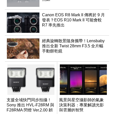
Canon EOS R8 Mark II 傳將於 9 月
發表？EOS R10 Mark II 可能會較
R7 率先推出
經典旋轉散景隨身攜帶！Lensbaby
推出全新 Twist 28mm F3.5 全片幅
手動餅乾鏡
支援全域快門同步拍攝！
風景與星空攝影師的氣象
Sony 推出 HVL-F28RM 與
決策利器：專業解讀光影
F28RMA 閃燈 Ver.2.00 韌
與雲層的智慧