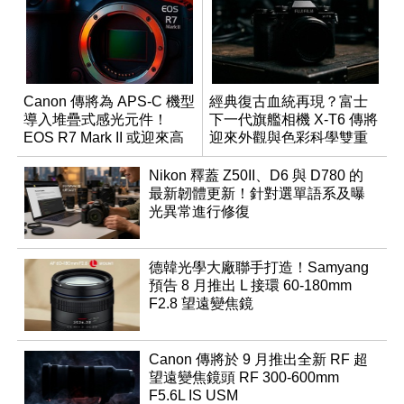
Canon 傳將為 APS-C 機型
經典復古血統再現？富士
導入堆疊式感光元件！
下一代旗艦相機 X-T6 傳將
EOS R7 Mark II 或迎來高
迎來外觀與色彩科學雙重
速讀出升級
優化
Nikon 釋蓋 Z50II、D6 與 D780 的
最新韌體更新！針對選單語系及曝
光異常進行修復
德韓光學大廠聯手打造！Samyang
預告 8 月推出 L 接環 60-180mm
F2.8 望遠變焦鏡
Canon 傳將於 9 月推出全新 RF 超
望遠變焦鏡頭 RF 300-600mm
F5.6L IS USM