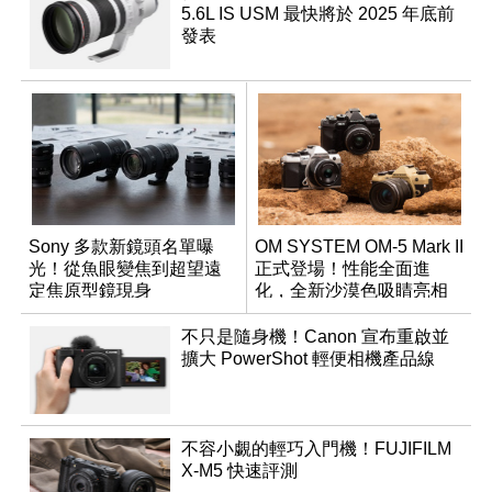
5.6L IS USM 最快將於 2025 年底前
發表
Sony 多款新鏡頭名單曝
OM SYSTEM OM-5 Mark II
光！從魚眼變焦到超望遠
正式登場！性能全面進
定焦原型鏡現身
化，全新沙漠色吸睛亮相
不只是隨身機！Canon 宣布重啟並
擴大 PowerShot 輕便相機產品線
不容小覷的輕巧入門機！FUJIFILM
X-M5 快速評測