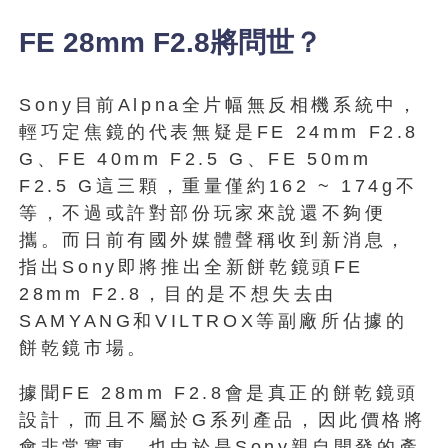
FE 28mm F2.8將問世？
Sony目前Alpna全片幅無反相機系統中，
輕巧定焦鏡的代表無疑是FE 24mm F2.8
G、FE 40mm F2.5 G、FE 50mm
F2.5 G這三顆，重量僅約162 ~ 174g不
等，不過或許對部份玩家來說還不夠便
攜。而日前有國外媒體聲稱收到新消息，
指出Sony即將推出全新餅乾鏡頭FE
28mm F2.8，目的是不想失去由
SAMYANG和VILTROX等副廠所佔據的
餅乾鏡市場。
據聞FE 28mm F2.8會是真正的餅乾鏡頭
設計，而且不屬於G系列產品，因此價格將
會非常實惠。也由於是Sony親自開發的產