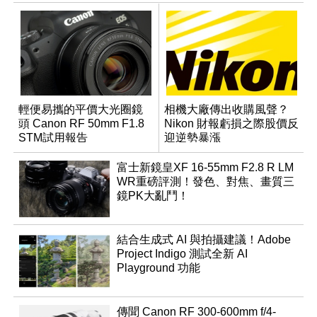
輕便易攜的平價大光圈鏡
相機大廠傳出收購風聲？
頭 Canon RF 50mm F1.8
Nikon 財報虧損之際股價反
STM試用報告
迎逆勢暴漲
富士新鏡皇XF 16-55mm F2.8 R LM
WR重磅評測！發色、對焦、畫質三
鏡PK大亂鬥！
結合生成式 AI 與拍攝建議！Adobe
Project Indigo 測試全新 AI
Playground 功能
傳聞 Canon RF 300-600mm f/4-