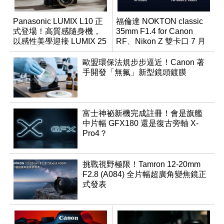
Panasonic LUMIX L10 正
福倫達 NOKTON classic
式登場！高質感隨身機，
35mm F1.4 for Canon
以感性美學迎接 LUMIX 25
RF、Nikon Z 雙卡口 7 月
週年
同步登台
歐盟環保法規步步逼近！Canon 著
手開發「無氟」新型鏡頭鍍膜
富士神祕新機完成註冊！會是旗艦
中片幅 GFX180 還是復古旁軸 X-
Pro4？
挑戰視野極限！Tamron 12-20mm
F2.8 (A084) 全片幅超廣角變焦鏡正
式發表