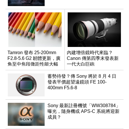
Tamron 發布 25-200mm
內建增倍鏡時代來臨？
F2.8-5.6 G2 韌體更新，廣
Canon 傳第四季末發表新
角至中焦段微距性能大幅
一代大白巨砲
升級
蓄勢待發？傳 Sony 將於 8 月 4 日
發表平價超望遠鏡頭 FE 100-
400mm F5.6-8
Sony 最新註冊機號「WW308784」
曝光，隨身機或 APS-C 系統將迎新
成員？