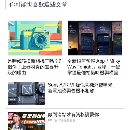
你可能也喜歡這些文章
是時候該換新相機了嗎？7
全新銀河預報 App「Milky
個你手上器材真的需要升
Way Tonight」登場，一鍵
級的理由
掌握最佳拍攝時機與構圖
Sony A7R VI 疑似真機外觀曝光，
新電池恐與舊機不相容
做到這點才有資格說愛你
PR（台灣癌症基金會）