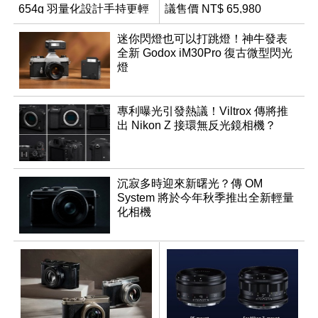
654g 羽量化設計手持更輕
議售價 NT$ 65,980
鬆
迷你閃燈也可以打跳燈！神牛發表
全新 Godox iM30Pro 復古微型閃光
燈
專利曝光引發熱議！Viltrox 傳將推
出 Nikon Z 接環無反光鏡相機？
沉寂多時迎來新曙光？傳 OM
System 將於今年秋季推出全新輕量
化相機