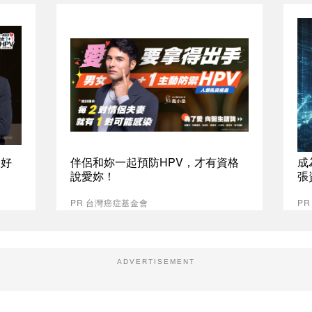
最好
伴侶和妳一起預防HPV，才有資格
成
說愛妳！
張
PR 台灣癌症基金會
P
ADVERTISEMENT