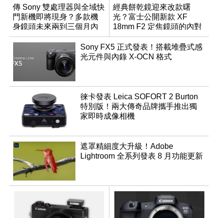
傳 Sony 雙處理器與全域快
經典餅乾鏡迎來改款曙
門新機即將現身？多款機
光？富士公開新款 XF
身鏡頭未來兩到三個月內
18mm F2 定焦鏡頭的內對
有望登場
焦專利
Sony FX5 正式發表！搭載堆疊式感
光元件與內錄 X-OCN 格式
徠卡發表 Leica SOFORT 2 Burton
特別版！兩大傳奇品牌攜手推出獨
家即時成像相機
遮罩精細度大升級！Adobe
Lightroom 全系列發表 8 月功能更新