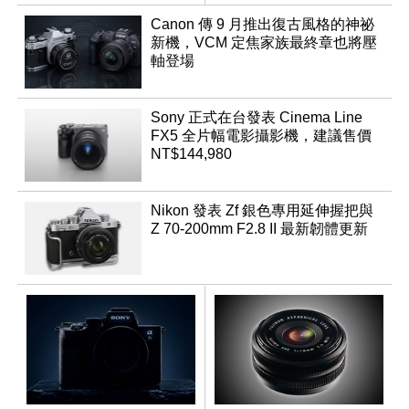
體
App「Atmos」登場
Canon 傳 9 月推出復古風格的神祕
新機，VCM 定焦家族最終章也將壓
軸登場
Sony 正式在台發表 Cinema Line
FX5 全片幅電影攝影機，建議售價
NT$144,980
Nikon 發表 Zf 銀色專用延伸握把與
Z 70-200mm F2.8 II 最新韌體更新