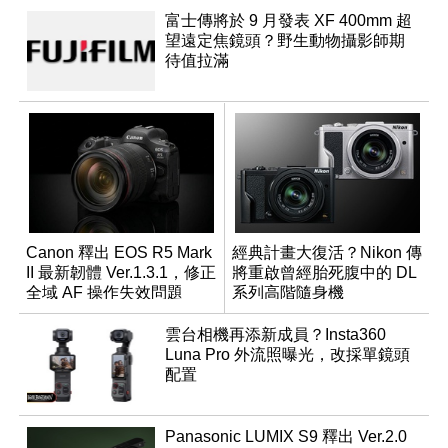
富士傳將於 9 月發表 XF 400mm 超
望遠定焦鏡頭？野生動物攝影師期
待值拉滿
Canon 釋出 EOS R5 Mark
經典計畫大復活？Nikon 傳
II 最新韌體 Ver.1.3.1，修正
將重啟曾經胎死腹中的 DL
全域 AF 操作失效問題
系列高階隨身機
雲台相機再添新成員？Insta360
Luna Pro 外流照曝光，改採單鏡頭
配置
Panasonic LUMIX S9 釋出 Ver.2.0