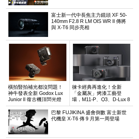
富士新一代中長焦主力鏡頭 XF 50-
140mm F2.8 R LM OIS WR II 傳將
與 X-T6 同步亮相
橫拍豎拍補光都沒問題！
徠卡經典再進化！全新
神牛發表全新 Godox Lux
「金屬灰」烤漆工藝登
Junior II 復古機頂閃光燈
場，M11-P、Q3、D-Lux 8
領銜換裝
巴黎 FUJIKINA 盛會倒數 富士新世
代機皇 X-T6 傳 9 月第一周登場