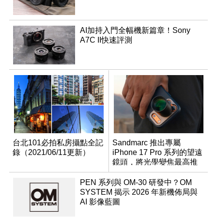
AI加持入門全幅機新篇章！Sony
A7C II快速評測
台北101必拍私房攝點全記
Sandmarc 推出專屬
錄（2021/06/11更新）
iPhone 17 Pro 系列的望遠
鏡頭，將光學變焦最高推
升至 16 倍
PEN 系列與 OM-30 研發中？OM
SYSTEM 揭示 2026 年新機佈局與
AI 影像藍圖