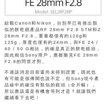
綜觀Canon和Nikon，分別早已有推出類
似的餅乾鏡產品RF 28mm F2.8 STM和Z
26mm F2.8，重量都僅有約120g和
125g，厚度也僅有約24mm，與FE 24 /
40 / 50 G相比，的確是真正的餅乾鏡頭，
因此相信Sony用戶，應都樂見FE 28mm
F2.8的問世才對。
不過該消息目前還尚未得到證實，因此也
有可能是假傳聞也說不定，但Sony現今產
品線中的確沒有類似的鏡頭（全片幅），
所以應該還是有機會等到才是？就讓我們
繼續看下去吧！