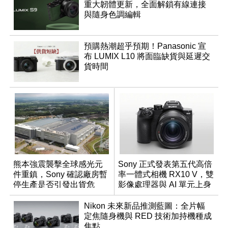
重大韌體更新，全面解鎖有線連接
與隨身色調編輯
預購熱潮超乎預期！Panasonic 宣
布 LUMIX L10 將面臨缺貨與延遲交
貨時間
熊本強震襲擊全球感光元
Sony 正式發表第五代高倍
件重鎮，Sony 確認廠房暫
率一體式相機 RX10 V，雙
停生產是否引發出貨危
影像處理器與 AI 單元上身
機？
Nikon 未來新品推測藍圖：全片幅
定焦隨身機與 RED 技術加持機種成
焦點