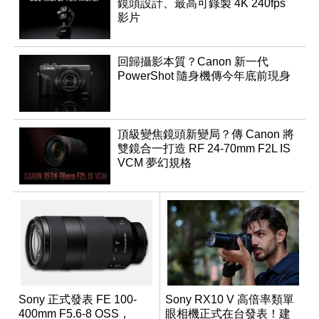
鏡頭設計、最高可錄製 4K 240fps
影片
回歸攝影本質？Canon 新一代
PowerShot 隨身機傳今年底前現身
頂級變焦鏡頭新變局？傳 Canon 將
雙鏡合一打造 RF 24-70mm F2L IS
VCM 夢幻規格
Sony 正式發表 FE 100-
Sony RX10 V 高倍率類單
400mm F5.6-8 OSS，
眼相機正式在台發表！建