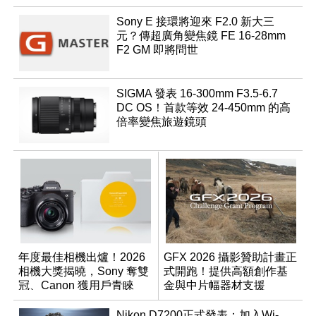
Sony E 接環將迎來 F2.0 新大三
元？傳超廣角變焦鏡 FE 16-28mm
F2 GM 即將問世
SIGMA 發表 16-300mm F3.5-6.7
DC OS！首款等效 24-450mm 的高
倍率變焦旅遊鏡頭
年度最佳相機出爐！2026
GFX 2026 攝影贊助計畫正
相機大獎揭曉，Sony 奪雙
式開跑！提供高額創作基
冠、Canon 獲用戶青睞
金與中片幅器材支援
Nikon D7200正式發表：加入Wi-