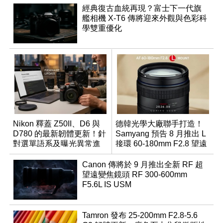
經典復古血統再現？富士下一代旗
艦相機 X-T6 傳將迎來外觀與色彩科
學雙重優化
Nikon 釋蓋 Z50II、D6 與
德韓光學大廠聯手打造！
D780 的最新韌體更新！針
Samyang 預告 8 月推出 L
對選單語系及曝光異常進
接環 60-180mm F2.8 望遠
行修復
變焦鏡
Canon 傳將於 9 月推出全新 RF 超
望遠變焦鏡頭 RF 300-600mm
F5.6L IS USM
Tamron 發布 25-200mm F2.8-5.6