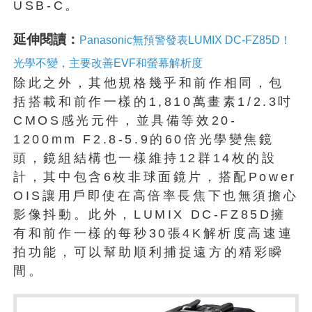
USB-C。
延伸閱讀：
Panasonic無預警發表LUMIX DC-FZ85D！
光學不變，主要改善EVF和螢幕解析度
除此之外，其他規格幾乎和前作相同，包
括搭載和前作一樣的1,810萬畫素1/2.3吋
CMOS感光元件，並具備等效20-
1200mm F2.8-5.9的60倍光學變焦鏡
頭，鏡組結構也一樣維持12群14枚的設
計，其中包含6枚非球面鏡片，搭配Power
OIS讓用戶即使在高倍率長焦下也無須擔心
影像抖動。此外，LUMIX DC-FZ85D擁
有和前作一樣的每秒30張4K解析度高速連
拍功能，可以幫助順利捕捉遠方的精彩瞬
間。