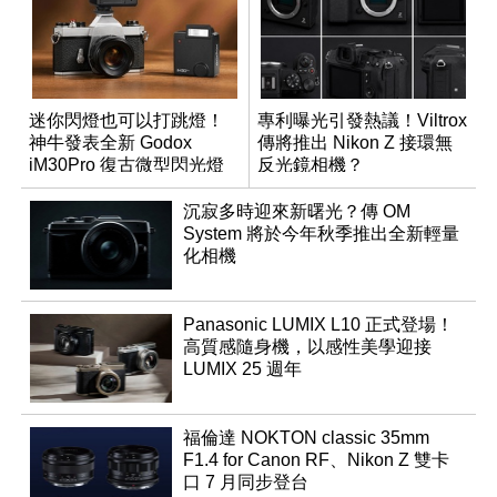
迷你閃燈也可以打跳燈！
專利曝光引發熱議！Viltrox
神牛發表全新 Godox
傳將推出 Nikon Z 接環無
iM30Pro 復古微型閃光燈
反光鏡相機？
沉寂多時迎來新曙光？傳 OM
System 將於今年秋季推出全新輕量
化相機
Panasonic LUMIX L10 正式登場！
高質感隨身機，以感性美學迎接
LUMIX 25 週年
福倫達 NOKTON classic 35mm
F1.4 for Canon RF、Nikon Z 雙卡
口 7 月同步登台