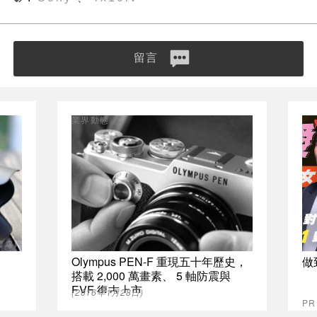
留言
業界動態
Olympus PEN-F 重現五十年歷史，
做
搭載 2,000 萬畫素、 5 軸防震與
EVF 復古上市
(2016年1月28日)
P