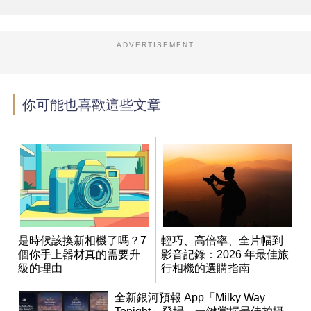
ADVERTISEMENT
你可能也喜歡這些文章
是時候該換新相機了嗎？7
輕巧、高倍率、全片幅到
個你手上器材真的需要升
影音記錄：2026 年最佳旅
級的理由
行相機的選購指南
全新銀河預報 App「Milky Way