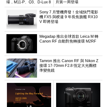
場，M11-P、Q3、D-Lux 8
月第一周登場
領銜換裝
Sony 7 月雙機齊發！全域快門電影
機 FX5 與睽違 9 年長焦旗艦 RX10
V 即將登場
Megadap 推出全球首款 Leica M 轉
Canon RF 自動對焦轉接環 M2RF
Tamron 推出 Canon RF 與 Nikon Z
接環 17-70mm F2.8 恆定大光圈標
準變焦鏡