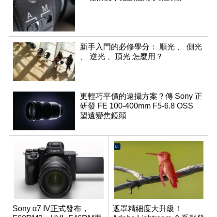
新手入門的必修學分： 順光 、 側光
、 逆光 、頂光 怎麼用？
更輕巧平價的遠攝方案？傳 Sony 正
研發 FE 100-400mm F5-6.8 OSS
望遠變焦鏡頭
Sony α7 IV正式發布，
遮罩精細度大升級！