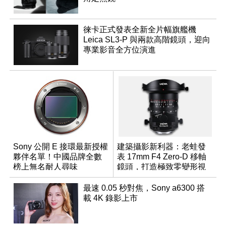
徠卡正式發表全新全片幅旗艦機
Leica SL3-P 與兩款高階鏡頭，迎向
專業影音全方位演進
Sony 公開 E 接環最新授權
建築攝影新利器：老蛙發
夥伴名單！中國品牌全數
表 17mm F4 Zero-D 移軸
榜上無名耐人尋味
鏡頭，打造極致零變形視
野
最速 0.05 秒對焦，Sony a6300 搭
載 4K 錄影上市