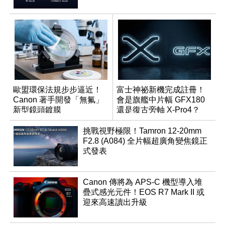
歐盟環保法規步步逼近！
富士神祕新機完成註冊！
Canon 著手開發「無氟」
會是旗艦中片幅 GFX180
新型鏡頭鍍膜
還是復古旁軸 X-Pro4？
挑戰視野極限！Tamron 12-20mm
F2.8 (A084) 全片幅超廣角變焦鏡正
式發表
Canon 傳將為 APS-C 機型導入堆
疊式感光元件！EOS R7 Mark II 或
迎來高速讀出升級