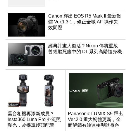
Canon 釋出 EOS R5 Mark II 最新韌
體 Ver.1.3.1，修正全域 AF 操作失
效問題
經典計畫大復活？Nikon 傳將重啟
曾經胎死腹中的 DL 系列高階隨身機
雲台相機再添新成員？
Panasonic LUMIX S9 釋出
Insta360 Luna Pro 外流照
Ver.2.0 重大韌體更新，全
曝光，改採單鏡頭配置
面解鎖有線連接與隨身色