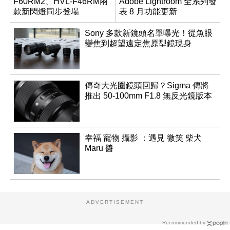
F60RM2、HVL-F46RM兩
Adobe Lightroom 全系列發
款新閃燈同步登場
表 8 月功能更新
Sony 多款新鏡頭名單曝光！從魚眼
變焦到超望遠定焦原型鏡現身
傳奇大光圈鏡頭回歸？Sigma 傳將
推出 50-100mm F1.8 無反光鏡版本
幸福 寵物 攝影 ：遇見 微笑 柴犬
Maru 醬
ADVERTISEMENT
Recommended by