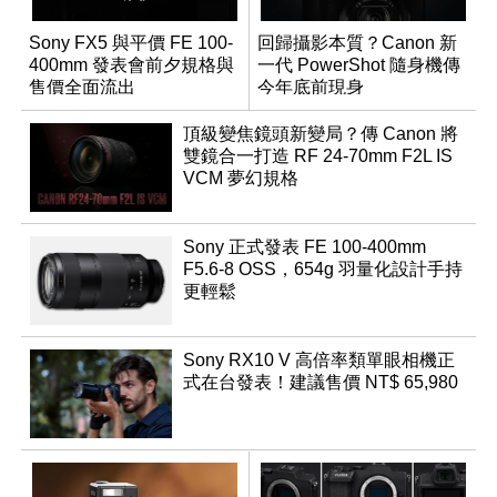
Sony FX5 與平價 FE 100-
回歸攝影本質？Canon 新
400mm 發表會前夕規格與
一代 PowerShot 隨身機傳
售價全面流出
今年底前現身
頂級變焦鏡頭新變局？傳 Canon 將
雙鏡合一打造 RF 24-70mm F2L IS
VCM 夢幻規格
Sony 正式發表 FE 100-400mm
F5.6-8 OSS，654g 羽量化設計手持
更輕鬆
Sony RX10 V 高倍率類單眼相機正
式在台發表！建議售價 NT$ 65,980