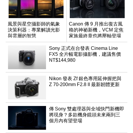
風景與星空攝影師的氣象
Canon 傳 9 月推出復古風
決策利器：專業解讀光影
格的神祕新機，VCM 定焦
與雲層的智慧
家族最終章也將壓軸登場
App「Atmos」登場
Sony 正式在台發表 Cinema Line
FX5 全片幅電影攝影機，建議售價
NT$144,980
Nikon 發表 Zf 銀色專用延伸握把與
Z 70-200mm F2.8 II 最新韌體更新
傳 Sony 雙處理器與全域快門新機即
將現身？多款機身鏡頭未來兩到三
個月內有望登場