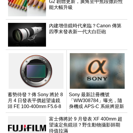
G2 韌體更新，廣角至中焦段微距性
能大幅升級
內建增倍鏡時代來臨？Canon 傳第
四季末發表新一代大白巨砲
蓄勢待發？傳 Sony 將於 8
Sony 最新註冊機號
月 4 日發表平價超望遠鏡
「WW308784」曝光，隨
頭 FE 100-400mm F5.6-8
身機或 APS-C 系統將迎新
成員？
富士傳將於 9 月發表 XF 400mm 超
望遠定焦鏡頭？野生動物攝影師期
待值拉滿