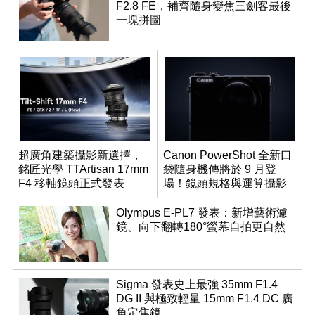
F2.8 FE，補齊隨身變焦三劍客最後
一塊拼圖
超廣角建築攝影新選擇，
Canon PowerShot 全新口
銘匠光學 TTArtisan 17mm
袋隨身機傳將於 9 月登
F4 移軸鏡頭正式發表
場！鏡頭規格與運算攝影
升級成為焦點
Olympus E-PL7 發表：新增藝術濾
鏡、向下翻轉180°螢幕自拍更自然
Sigma 發表史上最強 35mm F1.4
DG II 與極致輕量 15mm F1.4 DC 廣
角定焦鏡