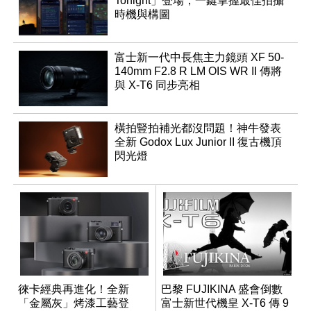
Tonight」登場，一鍵掌握最佳拍攝
時機與構圖
富士新一代中長焦主力鏡頭 XF 50-
140mm F2.8 R LM OIS WR II 傳將
與 X-T6 同步亮相
橫拍豎拍補光都沒問題！神牛發表
全新 Godox Lux Junior II 復古機頂
閃光燈
徠卡經典再進化！全新
巴黎 FUJIKINA 盛會倒數
「金屬灰」烤漆工藝登
富士新世代機皇 X-T6 傳 9