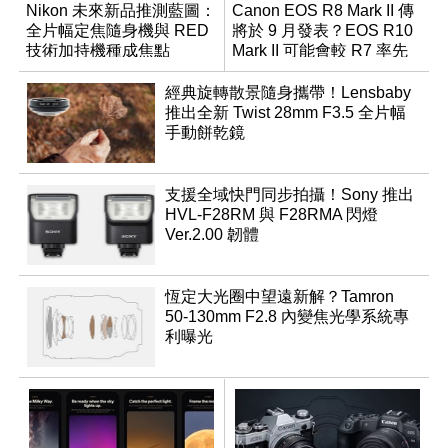
Nikon 未來新品推測藍圖：
Canon EOS R8 Mark II 傳
全片幅定焦隨身機與 RED
將於 9 月發表？EOS R10
技術加持機種成焦點
Mark II 可能會較 R7 率先
推出
經典旋轉散景隨身攜帶！Lensbaby
推出全新 Twist 28mm F3.5 全片幅
手動餅乾鏡
支援全域快門同步拍攝！Sony 推出
HVL-F28RM 與 F28RMA 閃燈
Ver.2.00 韌體
恆定大光圈中望遠新解？Tamron
50-130mm F2.8 內變焦光學系統專
利曝光