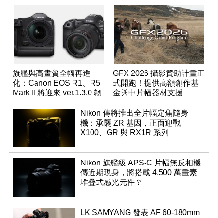
旗艦與高畫質全幅再進
GFX 2026 攝影贊助計畫正
化：Canon EOS R1、R5
式開跑！提供高額創作基
Mark II 將迎來 ver.1.3.0 韌
金與中片幅器材支援
體更新
Nikon 傳將推出全片幅定焦隨身
機：承襲 ZR 基因，正面迎戰
X100、GR 與 RX1R 系列
Nikon 旗艦級 APS-C 片幅無反相機
傳近期現身，將搭載 4,500 萬畫素
堆疊式感光元件？
LK SAMYANG 發表 AF 60-180mm