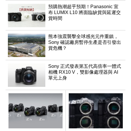
調編輯
預購熱潮超乎預期！Panasonic 宣
布 LUMIX L10 將面臨缺貨與延遲交
貨時間
熊本強震襲擊全球感光元件重鎮，
Sony 確認廠房暫停生產是否引發出
貨危機？
Sony 正式發表第五代高倍率一體式
相機 RX10 V，雙影像處理器與 AI
單元上身