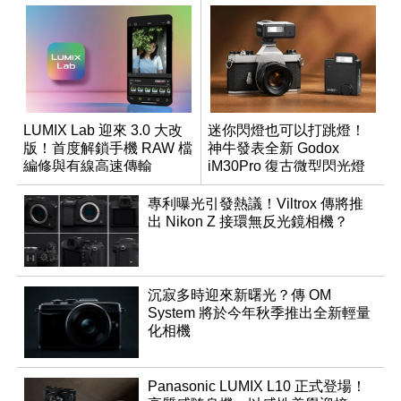
LUMIX Lab 迎來 3.0 大改
迷你閃燈也可以打跳燈！
版！首度解鎖手機 RAW 檔
神牛發表全新 Godox
編修與有線高速傳輸
iM30Pro 復古微型閃光燈
專利曝光引發熱議！Viltrox 傳將推
出 Nikon Z 接環無反光鏡相機？
沉寂多時迎來新曙光？傳 OM
System 將於今年秋季推出全新輕量
化相機
Panasonic LUMIX L10 正式登場！