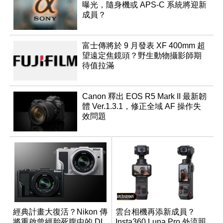
曝光，隨身機或 APS-C 系統將迎新
成員？
富士傳將於 9 月發表 XF 400mm 超
望遠定焦鏡頭？野生動物攝影師期
待值拉滿
Canon 釋出 EOS R5 Mark II 最新韌
體 Ver.1.3.1，修正全域 AF 操作失
效問題
經典計畫大復活？Nikon 傳
雲台相機再添新成員？
將重啟曾經胎死腹中的 DL
Insta360 Luna Pro 外流照