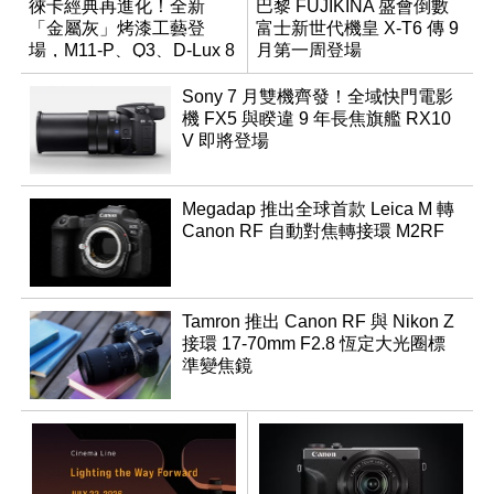
徠卡經典再進化！全新
巴黎 FUJIKINA 盛會倒數
「金屬灰」烤漆工藝登
富士新世代機皇 X-T6 傳 9
場，M11-P、Q3、D-Lux 8
月第一周登場
領銜換裝
Sony 7 月雙機齊發！全域快門電影
機 FX5 與睽違 9 年長焦旗艦 RX10
V 即將登場
Megadap 推出全球首款 Leica M 轉
Canon RF 自動對焦轉接環 M2RF
Tamron 推出 Canon RF 與 Nikon Z
接環 17-70mm F2.8 恆定大光圈標
準變焦鏡