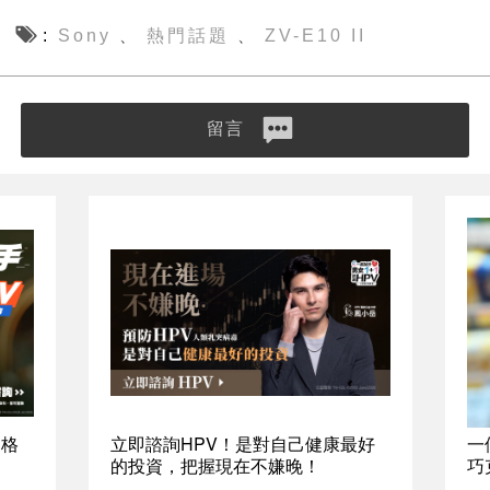
Sony
熱門話題
ZV-E10 II
、
、
留言
資格
立即諮詢HPV！是對自己健康最好
一
的投資，把握現在不嫌晚！
巧