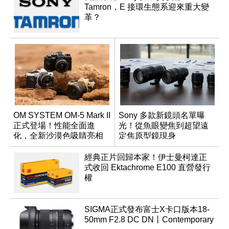
Tamron，E 接環生態系迎來重大變
革？
OM SYSTEM OM-5 Mark II
Sony 多款新鏡頭名單曝
正式登場！性能全面進
光！從魚眼變焦到超望遠
化，全新沙漠色吸睛亮相
定焦原型鏡現身
經典正片回歸本家！伊士曼柯達正
式收回 Ektachrome E100 直營發行
權
SIGMA正式發布富士X卡口版本18-
50mm F2.8 DC DN丨Contemporary