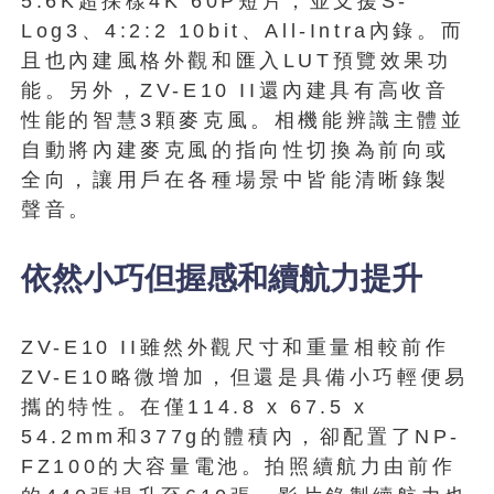
5.6K超採樣4K 60P短片，並支援S-
Log3、4:2:2 10bit、All-Intra內錄。而
且也內建風格外觀和匯入LUT預覽效果功
能。另外，ZV-E10 II還內建具有高收音
性能的智慧3顆麥克風。相機能辨識主體並
自動將內建麥克風的指向性切換為前向或
全向，讓用戶在各種場景中皆能清晰錄製
聲音。
依然小巧但握感和續航力提升
ZV-E10 II雖然外觀尺寸和重量相較前作
ZV-E10略微增加，但還是具備小巧輕便易
攜的特性。在僅114.8 x 67.5 x
54.2mm和377g的體積內，卻配置了NP-
FZ100的大容量電池。拍照續航力由前作