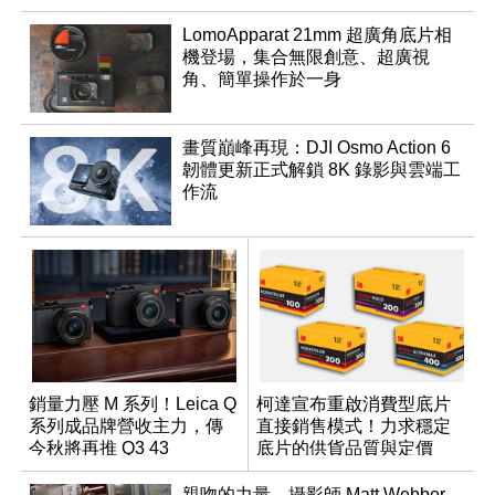
LomoApparat 21mm 超廣角底片相
機登場，集合無限創意、超廣視
角、簡單操作於一身
畫質巔峰再現：DJI Osmo Action 6
韌體更新正式解鎖 8K 錄影與雲端工
作流
銷量力壓 M 系列！Leica Q
柯達宣布重啟消費型底片
系列成品牌營收主力，傳
直接銷售模式！力求穩定
今秋將再推 Q3 43
底片的供貨品質與定價
Monochrom
親吻的力量，攝影師 Matt Webber