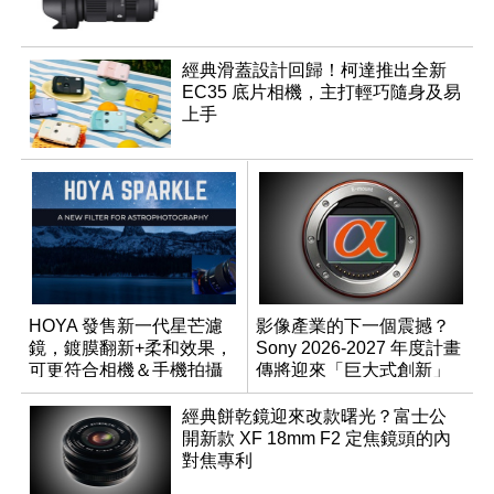
經典滑蓋設計回歸！柯達推出全新
EC35 底片相機，主打輕巧隨身及易
上手
HOYA 發售新一代星芒濾
影像產業的下一個震撼？
鏡，鍍膜翻新+柔和效果，
Sony 2026-2027 年度計畫
可更符合相機＆手機拍攝
傳將迎來「巨大式創新」
需求
經典餅乾鏡迎來改款曙光？富士公
開新款 XF 18mm F2 定焦鏡頭的內
對焦專利