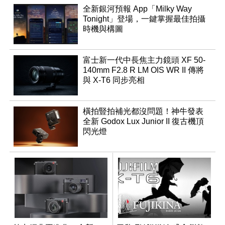
全新銀河預報 App「Milky Way
Tonight」登場，一鍵掌握最佳拍攝
時機與構圖
富士新一代中長焦主力鏡頭 XF 50-
140mm F2.8 R LM OIS WR II 傳將
與 X-T6 同步亮相
橫拍豎拍補光都沒問題！神牛發表
全新 Godox Lux Junior II 復古機頂
閃光燈