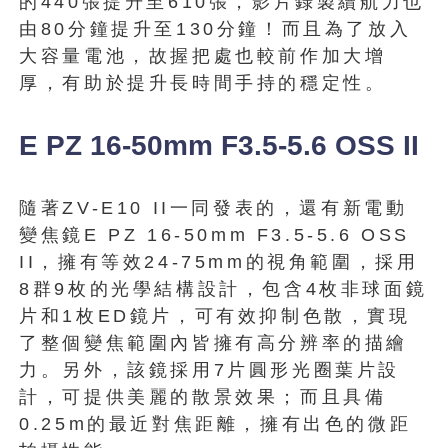
的440張提升至610張，影片錄製續航力也
由80分鐘提升至130分鐘！而且為了放入
大容量電池，故握把處也較前作加大增
厚，有助於提升長時間手持的穩定性。
E PZ 16-50mm F3.5-5.6 OSS II
隨著ZV-E10 II一同發表的，還有新電動
變焦鏡E PZ 16-50mm F3.5-5.6 OSS
II，擁有等效24-75mm的視角範圍，採用
8群9枚的光學結構設計，包含4枚非球面鏡
片和1枚ED鏡片，可有效抑制色散，實現
了整個變焦範圍內皆擁有高分辨率的描繪
力。另外，該鏡採用7片圓形光圈葉片設
計，可提供美麗的散景效果；而且具備
0.25m的最近對焦距離，擁有出色的微距