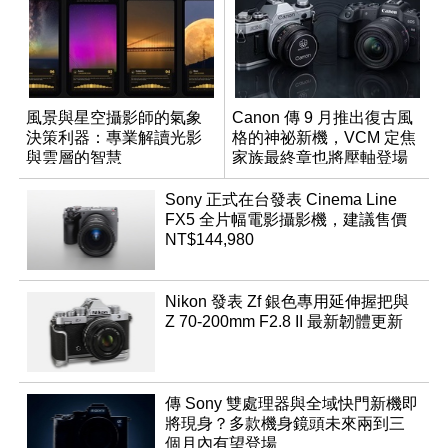
風景與星空攝影師的氣象
Canon 傳 9 月推出復古風
決策利器：專業解讀光影
格的神祕新機，VCM 定焦
與雲層的智慧
家族最終章也將壓軸登場
App「Atmos」登場
Sony 正式在台發表 Cinema Line
FX5 全片幅電影攝影機，建議售價
NT$144,980
Nikon 發表 Zf 銀色專用延伸握把與
Z 70-200mm F2.8 II 最新韌體更新
傳 Sony 雙處理器與全域快門新機即
將現身？多款機身鏡頭未來兩到三
個月內有望登場