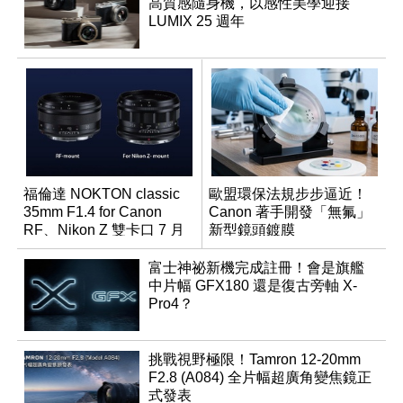
高質感隨身機，以感性美學迎接
LUMIX 25 週年
福倫達 NOKTON classic
歐盟環保法規步步逼近！
35mm F1.4 for Canon
Canon 著手開發「無氟」
RF、Nikon Z 雙卡口 7 月
新型鏡頭鍍膜
同步登台
富士神祕新機完成註冊！會是旗艦
中片幅 GFX180 還是復古旁軸 X-
Pro4？
挑戰視野極限！Tamron 12-20mm
F2.8 (A084) 全片幅超廣角變焦鏡正
式發表