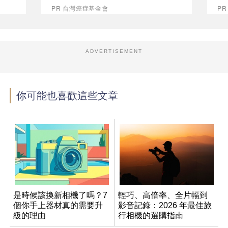
PR 台灣癌症基金會
P
ADVERTISEMENT
你可能也喜歡這些文章
是時候該換新相機了嗎？7
輕巧、高倍率、全片幅到
個你手上器材真的需要升
影音記錄：2026 年最佳旅
級的理由
行相機的選購指南