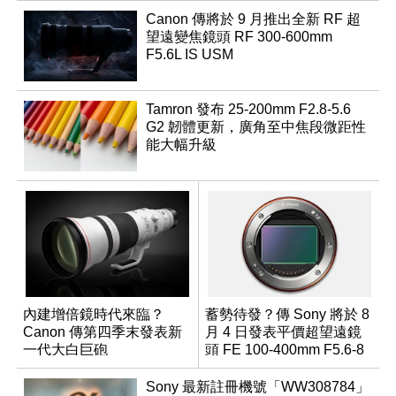
Canon 傳將於 9 月推出全新 RF 超
望遠變焦鏡頭 RF 300-600mm
F5.6L IS USM
Tamron 發布 25-200mm F2.8-5.6
G2 韌體更新，廣角至中焦段微距性
能大幅升級
內建增倍鏡時代來臨？
蓄勢待發？傳 Sony 將於 8
Canon 傳第四季末發表新
月 4 日發表平價超望遠鏡
一代大白巨砲
頭 FE 100-400mm F5.6-8
Sony 最新註冊機號「WW308784」