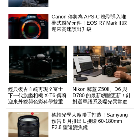
Canon 傳將為 APS-C 機型導入堆
疊式感光元件！EOS R7 Mark II 或
迎來高速讀出升級
經典復古血統再現？富士
Nikon 釋蓋 Z50II、D6 與
下一代旗艦相機 X-T6 傳將
D780 的最新韌體更新！針
迎來外觀與色彩科學雙重
對選單語系及曝光異常進
優化
行修復
德韓光學大廠聯手打造！Samyang
預告 8 月推出 L 接環 60-180mm
F2.8 望遠變焦鏡