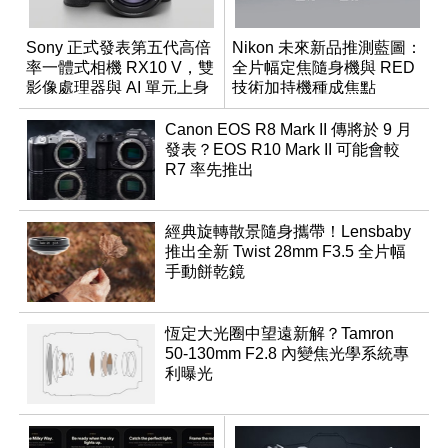
Sony 正式發表第五代高倍
Nikon 未來新品推測藍圖：
率一體式相機 RX10 V，雙
全片幅定焦隨身機與 RED
影像處理器與 AI 單元上身
技術加持機種成焦點
Canon EOS R8 Mark II 傳將於 9 月
發表？EOS R10 Mark II 可能會較
R7 率先推出
經典旋轉散景隨身攜帶！Lensbaby
推出全新 Twist 28mm F3.5 全片幅
手動餅乾鏡
恆定大光圈中望遠新解？Tamron
50-130mm F2.8 內變焦光學系統專
利曝光