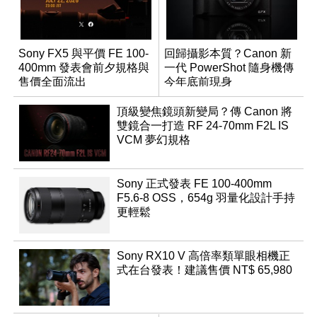
Sony FX5 與平價 FE 100-
回歸攝影本質？Canon 新
400mm 發表會前夕規格與
一代 PowerShot 隨身機傳
售價全面流出
今年底前現身
頂級變焦鏡頭新變局？傳 Canon 將
雙鏡合一打造 RF 24-70mm F2L IS
VCM 夢幻規格
Sony 正式發表 FE 100-400mm
F5.6-8 OSS，654g 羽量化設計手持
更輕鬆
Sony RX10 V 高倍率類單眼相機正
式在台發表！建議售價 NT$ 65,980