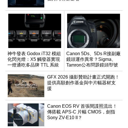
神牛發表 Godox iT32 模組
Canon 5Ds、5Ds R接副廠
化閃光燈：X5 觸發器實現
鏡頭運作異常？Sigma、
一燈通吃多品牌 TTL 系統
Tamron公布問題鏡頭型號
及解決方案
GFX 2026 攝影贊助計畫正式開跑！
提供高額創作基金與中片幅器材支
援
Canon EOS RV 首張間諜照流出！
傳搭載 APS-C 片幅 CMOS，劍指
Sony ZV-E10 II？