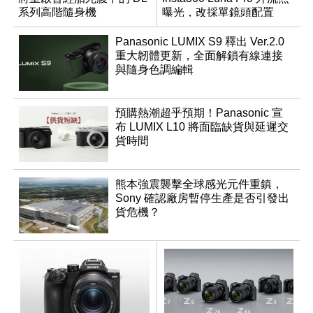
系列高階隨身機
曝光，改採單鏡頭配置
Panasonic LUMIX S9 釋出 Ver.2.0
重大韌體更新，全面解鎖有線連接
與隨身色調編輯
預購熱潮超乎預期！Panasonic 宣
布 LUMIX L10 將面臨缺貨與延遲交
貨時間
熊本強震襲擊全球感光元件重鎮，
Sony 確認廠房暫停生產是否引發出
貨危機？