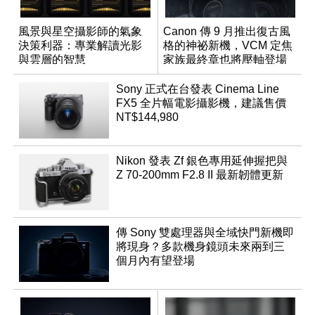
風景與星空攝影師的氣象
Canon 傳 9 月推出復古風
決策利器：專業解讀光影
格的神祕新機，VCM 定焦
與雲層的智慧
家族最終章也將壓軸登場
App「Atmos」登場
Sony 正式在台發表 Cinema Line
FX5 全片幅電影攝影機，建議售價
NT$144,980
Nikon 發表 Zf 銀色專用延伸握把與
Z 70-200mm F2.8 II 最新韌體更新
傳 Sony 雙處理器與全域快門新機即
將現身？多款機身鏡頭未來兩到三
個月內有望登場