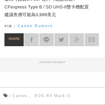
CFexpress Type B / SD UHS-II雙卡槽配置
建議售價可能為3,999美元
via：
Canon Rumors
SHARE
ADVERTISEMENT
Canon
EOS R5 Mark II
、