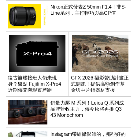
Nikon正式發表Z 50mm F1.4！非S-
Line系列，主打輕巧與高CP值
復古旗艦接班人仍未現
GFX 2026 攝影贊助計畫正
身？盤點 Fujifilm X-Pro4
式開跑！提供高額創作基
近期傳聞與現實差距
金與中片幅器材支援
銷量力壓 M 系列！Leica Q 系列成
品牌營收主力，傳今秋將再推 Q3
43 Monochrom
Instagram帶給攝影師的，那些好的