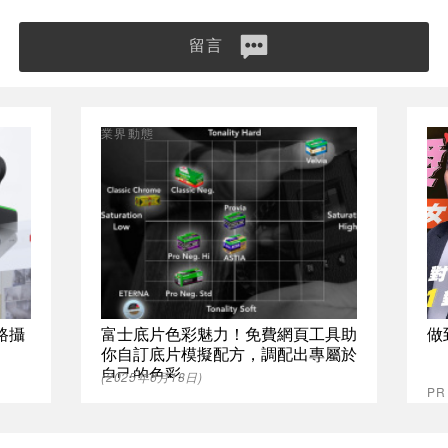
留言
業界動態
網路攝
富士底片色彩魅力！免費網頁工具助
做
你自訂底片模擬配方，調配出專屬於
自己的色彩
(2025年6月18日)
P