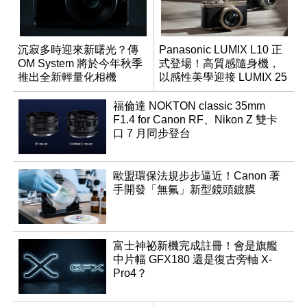
沉寂多時迎來新曙光？傳
Panasonic LUMIX L10 正
OM System 將於今年秋季
式登場！高質感隨身機，
推出全新輕量化相機
以感性美學迎接 LUMIX 25
週年
福倫達 NOKTON classic 35mm
F1.4 for Canon RF、Nikon Z 雙卡
口 7 月同步登台
歐盟環保法規步步逼近！Canon 著
手開發「無氟」新型鏡頭鍍膜
富士神祕新機完成註冊！會是旗艦
中片幅 GFX180 還是復古旁軸 X-
Pro4？