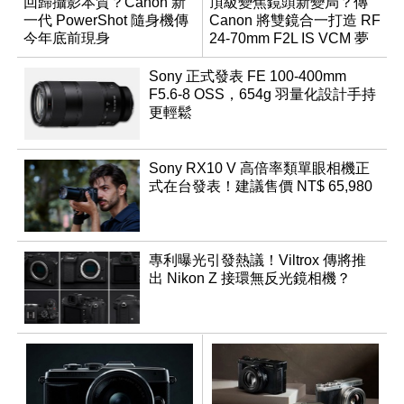
回歸攝影本質？Canon 新
頂級變焦鏡頭新變局？傳
一代 PowerShot 隨身機傳
Canon 將雙鏡合一打造 RF
今年底前現身
24-70mm F2L IS VCM 夢
幻規格
Sony 正式發表 FE 100-400mm
F5.6-8 OSS，654g 羽量化設計手持
更輕鬆
Sony RX10 V 高倍率類單眼相機正
式在台發表！建議售價 NT$ 65,980
專利曝光引發熱議！Viltrox 傳將推
出 Nikon Z 接環無反光鏡相機？