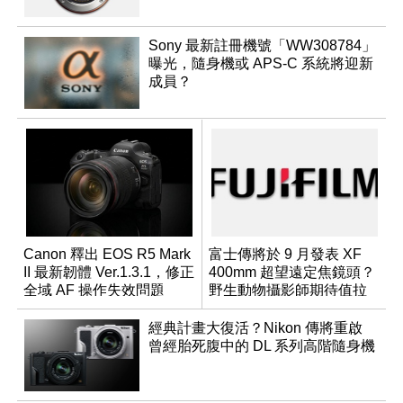
Sony 最新註冊機號「WW308784」
曝光，隨身機或 APS-C 系統將迎新
成員？
Canon 釋出 EOS R5 Mark
富士傳將於 9 月發表 XF
II 最新韌體 Ver.1.3.1，修正
400mm 超望遠定焦鏡頭？
全域 AF 操作失效問題
野生動物攝影師期待值拉
滿
經典計畫大復活？Nikon 傳將重啟
曾經胎死腹中的 DL 系列高階隨身機