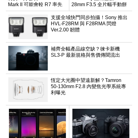
Mark II 可能會較 R7 率先
28mm F3.5 全片幅手動餅
推出
乾鏡
支援全域快門同步拍攝！Sony 推出
HVL-F28RM 與 F28RMA 閃燈
Ver.2.00 韌體
補齊全幅產品線空缺？徠卡新機
SL3-P 最新規格與售價傳聞流出
恆定大光圈中望遠新解？Tamron
50-130mm F2.8 內變焦光學系統專
利曝光