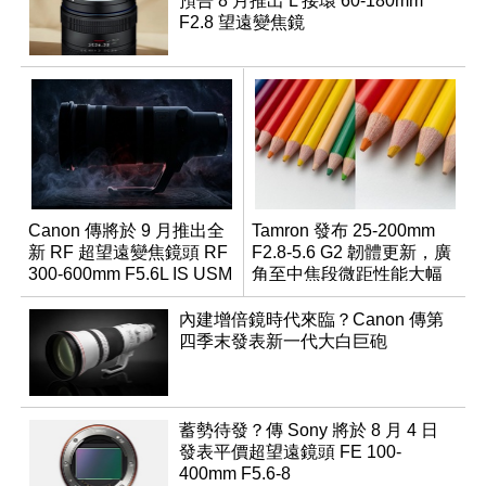
預告 8 月推出 L 接環 60-180mm
F2.8 望遠變焦鏡
Canon 傳將於 9 月推出全
Tamron 發布 25-200mm
新 RF 超望遠變焦鏡頭 RF
F2.8-5.6 G2 韌體更新，廣
300-600mm F5.6L IS USM
角至中焦段微距性能大幅
升級
內建增倍鏡時代來臨？Canon 傳第
四季末發表新一代大白巨砲
蓄勢待發？傳 Sony 將於 8 月 4 日
發表平價超望遠鏡頭 FE 100-
400mm F5.6-8