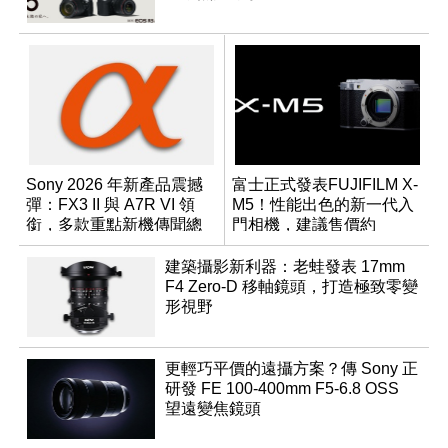
Sony 2026 年新產品震撼
富士正式發表FUJIFILM X-
彈：FX3 II 與 A7R VI 領
M5！性能出色的新一代入
銜，多款重點新機傳聞總
門相機，建議售價約
整理
NT$26,000
建築攝影新利器：老蛙發表 17mm
F4 Zero-D 移軸鏡頭，打造極致零變
形視野
更輕巧平價的遠攝方案？傳 Sony 正
研發 FE 100-400mm F5-6.8 OSS
望遠變焦鏡頭