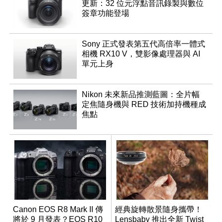
更新：32 位元浮點音訊錄製與數位
簽章功能登場
Sony 正式發表第五代高倍率一體式
相機 RX10 V，雙影像處理器與 AI
單元上身
Nikon 未來新品推測藍圖：全片幅
定焦隨身機與 RED 技術加持機種成
焦點
Canon EOS R8 Mark II 傳
經典旋轉散景隨身攜帶！
將於 9 月發表？EOS R10
Lensbaby 推出全新 Twist