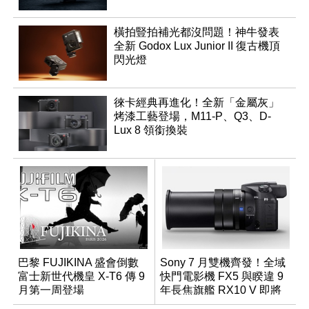
橫拍豎拍補光都沒問題！神牛發表
全新 Godox Lux Junior II 復古機頂
閃光燈
徠卡經典再進化！全新「金屬灰」
烤漆工藝登場，M11-P、Q3、D-
Lux 8 領銜換裝
巴黎 FUJIKINA 盛會倒數
Sony 7 月雙機齊發！全域
富士新世代機皇 X-T6 傳 9
快門電影機 FX5 與睽違 9
月第一周登場
年長焦旗艦 RX10 V 即將
登場