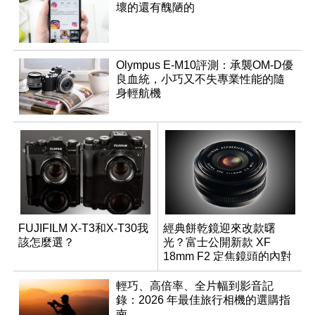
壞的還有醜陋的
Olympus E-M10評測：承襲OM-D優
良血統，小巧又不失專業性能的隨
身輕航機
FUJIFILM X-T3和X-T30我
經典餅乾鏡迎來改款曙
該怎麼選？
光？富士公開新款 XF
18mm F2 定焦鏡頭的內對
焦專利
輕巧、高倍率、全片幅到影音記
錄：2026 年最佳旅行相機的選購指
南