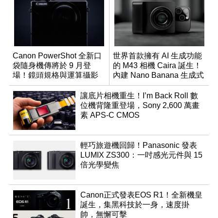
Canon PowerShot 全新口
世界首款擁有 AI 生成功能
袋隨身機傳將於 9 月登
的 M43 相機 Caira 誕生！
場！鏡頭規格與運算攝影
內建 Nano Banana 生成式
升級成為焦點
AI
讓底片相機重生！I’m Back Roll 數
位機背隆重登場，Sony 2,600 萬畫
素 APS-C CMOS
輕巧旅遊機回歸！Panasonic 發表
LUMIX ZS300：一吋感光元件與 15
倍光學變焦
Canon正式發表EOS R1！全新機皇
誕生，集黑科技於一身，速度掛
帥，無懈可擊