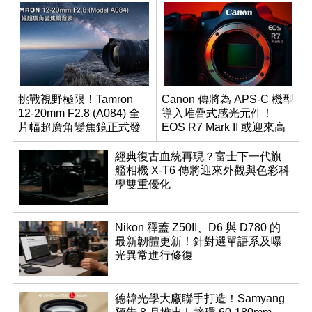
挑戰視野極限！Tamron
Canon 傳將為 APS-C 機型
12-20mm F2.8 (A084) 全
導入堆疊式感光元件！
片幅超廣角變焦鏡正式發
EOS R7 Mark II 或迎來高
表
速讀出升級
經典復古血統再現？富士下一代旗
艦相機 X-T6 傳將迎來外觀與色彩科
學雙重優化
Nikon 釋蓋 Z50II、D6 與 D780 的
最新韌體更新！針對選單語系及曝
光異常進行修復
德韓光學大廠聯手打造！Samyang