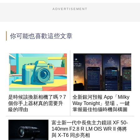
ADVERTISEMENT
你可能也喜歡這些文章
是時候該換新相機了嗎？7
全新銀河預報 App「Milky
個你手上器材真的需要升
Way Tonight」登場，一鍵
級的理由
掌握最佳拍攝時機與構圖
富士新一代中長焦主力鏡頭 XF 50-
140mm F2.8 R LM OIS WR II 傳將
與 X-T6 同步亮相