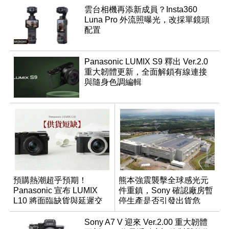
雲台相機再添新成員？Insta360
Luna Pro 外流照曝光，改採單鏡頭
配置
Panasonic LUMIX S9 釋出 Ver.2.0
重大韌體更新，全面解鎖有線連接
與隨身色調編輯
預購熱潮超乎預期！
熊本強震襲擊全球感光元
Panasonic 宣布 LUMIX
件重鎮，Sony 確認廠房暫
L10 將面臨缺貨與延遲交
停生產是否引發出貨危
貨時間
機？
Sony A7 V 迎來 Ver.2.00 重大韌體