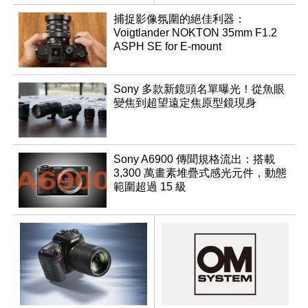
捕捉影像氛圍的絕佳利器：
Voigtlander NOKTON 35mm F1.2
ASPH SE for E-mount
Sony 多款新鏡頭名單曝光！從魚眼
變焦到超望遠定焦原型鏡現身
Sony A6900 傳聞規格流出：搭載
3,300 萬畫素堆疊式感光元件，動態
範圍超過 15 級