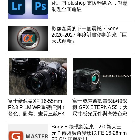
化、Photoshop 支援離線 AI，智慧
助理全面進駐
影像產業的下一個震撼？Sony
2026-2027 年度計畫傳將迎來「巨
大式創新」
富士新鏡皇XF 16-55mm
富士發表首款電影級錄影
F2.8 R LM WR重磅評測！
機 GFX ETERNA 55：大
發色、對焦、畫質三鏡PK
尺寸感光元件與高效色彩
大亂鬥！
管理
Sony E 接環將迎來 F2.0 新大三
元？傳超廣角變焦鏡 FE 16-28mm
F2 GM 即將問世