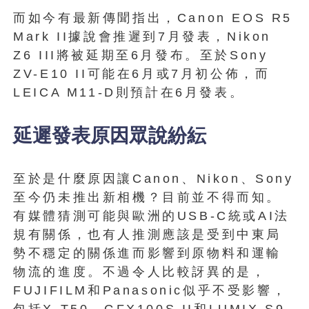
而如今有最新傳聞指出，Canon EOS R5
Mark II據說會推遲到7月發表，Nikon
Z6 III將被延期至6月發布。至於Sony
ZV-E10 II可能在6月或7月初公佈，而
LEICA M11-D則預計在6月發表。
延遲發表原因眾說紛紜
至於是什麼原因讓Canon、Nikon、Sony
至今仍未推出新相機？目前並不得而知。
有媒體猜測可能與歐洲的USB-C統或AI法
規有關係，也有人推測應該是受到中東局
勢不穩定的關係進而影響到原物料和運輸
物流的進度。不過令人比較訝異的是，
FUJIFILM和Panasonic似乎不受影響，
包括X-T50、GFX100S II和LUMIX S9