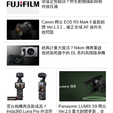
望遠定焦鏡頭？野生動物攝影師期
待值拉滿
Canon 釋出 EOS R5 Mark II 最新韌
體 Ver.1.3.1，修正全域 AF 操作失
效問題
經典計畫大復活？Nikon 傳將重啟
曾經胎死腹中的 DL 系列高階隨身機
雲台相機再添新成員？
Panasonic LUMIX S9 釋出
Insta360 Luna Pro 外流照
Ver.2.0 重大韌體更新，全