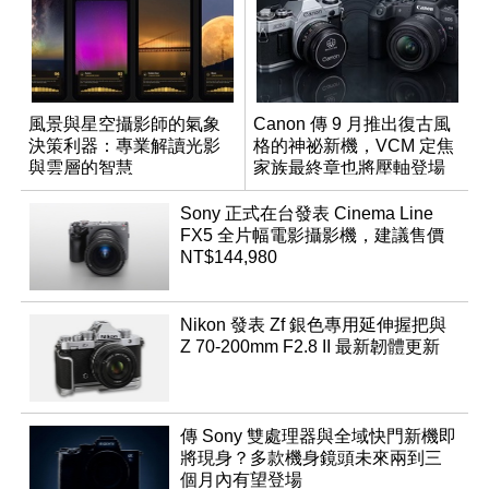
風景與星空攝影師的氣象
Canon 傳 9 月推出復古風
決策利器：專業解讀光影
格的神祕新機，VCM 定焦
與雲層的智慧
家族最終章也將壓軸登場
App「Atmos」登場
Sony 正式在台發表 Cinema Line
FX5 全片幅電影攝影機，建議售價
NT$144,980
Nikon 發表 Zf 銀色專用延伸握把與
Z 70-200mm F2.8 II 最新韌體更新
傳 Sony 雙處理器與全域快門新機即
將現身？多款機身鏡頭未來兩到三
個月內有望登場