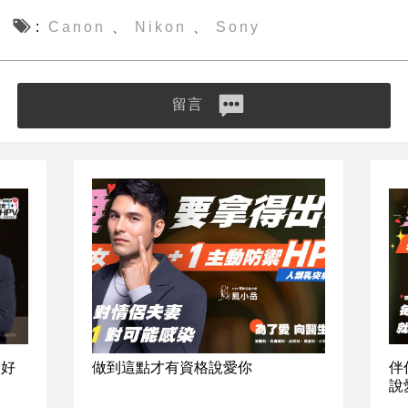
Canon
Nikon
Sony
、
、
留言
最好
做到這點才有資格說愛你
伴
說