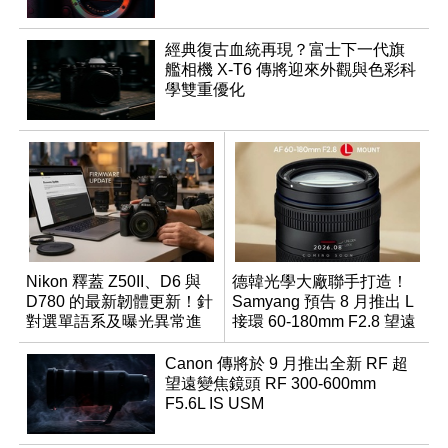
經典復古血統再現？富士下一代旗
艦相機 X-T6 傳將迎來外觀與色彩科
學雙重優化
Nikon 釋蓋 Z50II、D6 與
德韓光學大廠聯手打造！
D780 的最新韌體更新！針
Samyang 預告 8 月推出 L
對選單語系及曝光異常進
接環 60-180mm F2.8 望遠
行修復
變焦鏡
Canon 傳將於 9 月推出全新 RF 超
望遠變焦鏡頭 RF 300-600mm
F5.6L IS USM