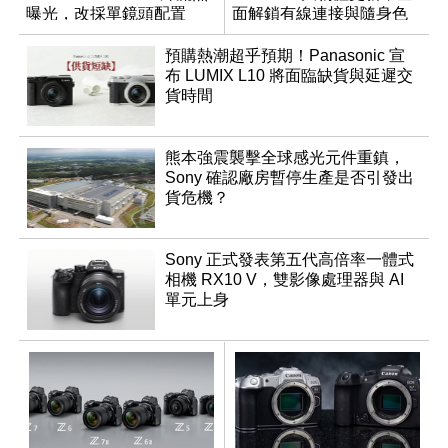
曝光，改採單鏡頭配置
面解鎖有線連接與隨身色
調編輯
預購熱潮超乎預期！Panasonic 宣
布 LUMIX L10 將面臨缺貨與延遲交
貨時間
熊本強震襲擊全球感光元件重鎮，
Sony 確認廠房暫停生產是否引發出
貨危機？
Sony 正式發表第五代高倍率一體式
相機 RX10 V，雙影像處理器與 AI
單元上身