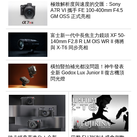
極致解析度與速度的交匯：Sony
A7R VI 攜手 FE 100-400mm F4.5
GM OSS 正式亮相
富士新一代中長焦主力鏡頭 XF 50-
140mm F2.8 R LM OIS WR II 傳將
與 X-T6 同步亮相
橫拍豎拍補光都沒問題！神牛發表
全新 Godox Lux Junior II 復古機頂
閃光燈