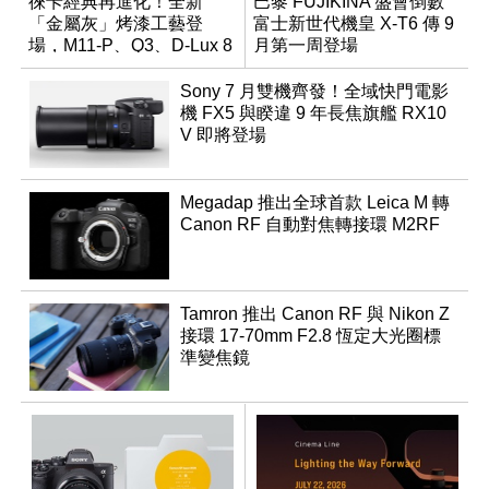
徠卡經典再進化！全新
巴黎 FUJIKINA 盛會倒數
「金屬灰」烤漆工藝登
富士新世代機皇 X-T6 傳 9
場，M11-P、Q3、D-Lux 8
月第一周登場
領銜換裝
Sony 7 月雙機齊發！全域快門電影
機 FX5 與睽違 9 年長焦旗艦 RX10
V 即將登場
Megadap 推出全球首款 Leica M 轉
Canon RF 自動對焦轉接環 M2RF
Tamron 推出 Canon RF 與 Nikon Z
接環 17-70mm F2.8 恆定大光圈標
準變焦鏡