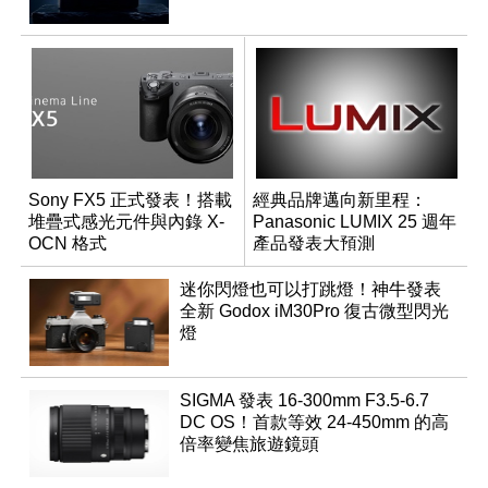
Sony FX5 正式發表！搭載
經典品牌邁向新里程：
堆疊式感光元件與內錄 X-
Panasonic LUMIX 25 週年
OCN 格式
產品發表大預測
迷你閃燈也可以打跳燈！神牛發表
全新 Godox iM30Pro 復古微型閃光
燈
SIGMA 發表 16-300mm F3.5-6.7
DC OS！首款等效 24-450mm 的高
倍率變焦旅遊鏡頭