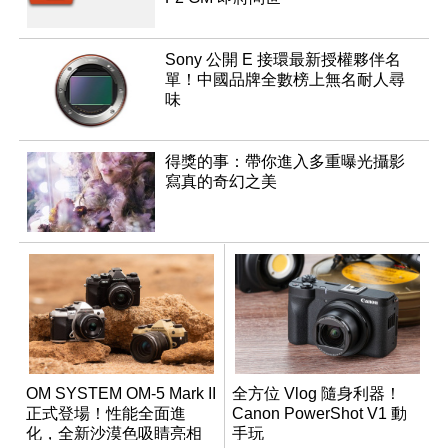
Sony 公開 E 接環最新授權夥伴名
單！中國品牌全數榜上無名耐人尋
味
得獎的事：帶你進入多重曝光攝影
寫真的奇幻之美
OM SYSTEM OM-5 Mark II
全方位 Vlog 隨身利器！
正式登場！性能全面進
Canon PowerShot V1 動
化，全新沙漠色吸睛亮相
手玩