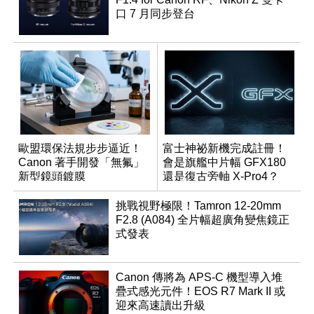
口 7 月同步登台
歐盟環保法規步步逼近！
富士神祕新機完成註冊！
Canon 著手開發「無氟」
會是旗艦中片幅 GFX180
新型鏡頭鍍膜
還是復古旁軸 X-Pro4？
挑戰視野極限！Tamron 12-20mm
F2.8 (A084) 全片幅超廣角變焦鏡正
式發表
Canon 傳將為 APS-C 機型導入堆
疊式感光元件！EOS R7 Mark II 或
迎來高速讀出升級