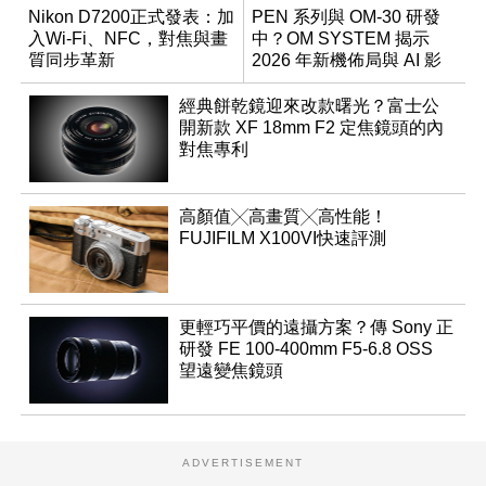
Nikon D7200正式發表：加
PEN 系列與 OM-30 研發
入Wi-Fi、NFC，對焦與畫
中？OM SYSTEM 揭示
質同步革新
2026 年新機佈局與 AI 影
像藍圖
經典餅乾鏡迎來改款曙光？富士公
開新款 XF 18mm F2 定焦鏡頭的內
對焦專利
高顏值╳高畫質╳高性能！
FUJIFILM X100VI快速評測
更輕巧平價的遠攝方案？傳 Sony 正
研發 FE 100-400mm F5-6.8 OSS
望遠變焦鏡頭
ADVERTISEMENT