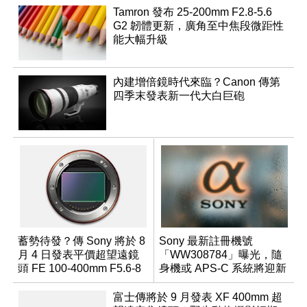
Tamron 發布 25-200mm F2.8-5.6
G2 韌體更新，廣角至中焦段微距性
能大幅升級
內建增倍鏡時代來臨？Canon 傳第
四季末發表新一代大白巨砲
蓄勢待發？傳 Sony 將於 8
Sony 最新註冊機號
月 4 日發表平價超望遠鏡
「WW308784」曝光，隨
頭 FE 100-400mm F5.6-8
身機或 APS-C 系統將迎新
成員？
富士傳將於 9 月發表 XF 400mm 超