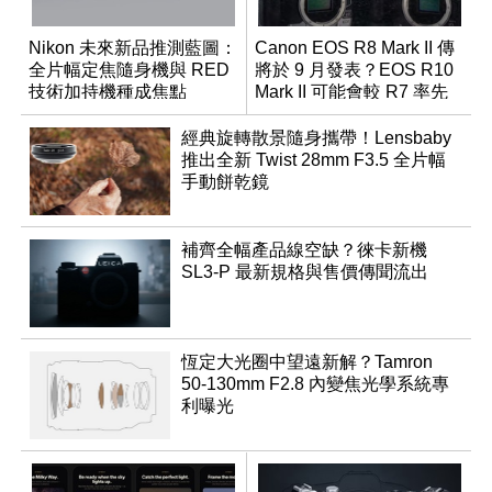
Nikon 未來新品推測藍圖：
Canon EOS R8 Mark II 傳
全片幅定焦隨身機與 RED
將於 9 月發表？EOS R10
技術加持機種成焦點
Mark II 可能會較 R7 率先
推出
經典旋轉散景隨身攜帶！Lensbaby
推出全新 Twist 28mm F3.5 全片幅
手動餅乾鏡
補齊全幅產品線空缺？徠卡新機
SL3-P 最新規格與售價傳聞流出
恆定大光圈中望遠新解？Tamron
50-130mm F2.8 內變焦光學系統專
利曝光