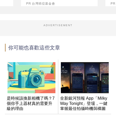
PR 台灣癌症基金會
P
ADVERTISEMENT
你可能也喜歡這些文章
是時候該換新相機了嗎？7
全新銀河預報 App「Milky
個你手上器材真的需要升
Way Tonight」登場，一鍵
級的理由
掌握最佳拍攝時機與構圖