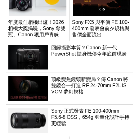
年度最佳相機出爐！2026
Sony FX5 與平價 FE 100-
相機大獎揭曉，Sony 奪雙
400mm 發表會前夕規格與
冠、Canon 獲用戶青睞
售價全面流出
回歸攝影本質？Canon 新一代
PowerShot 隨身機傳今年底前現身
頂級變焦鏡頭新變局？傳 Canon 將
雙鏡合一打造 RF 24-70mm F2L IS
VCM 夢幻規格
Sony 正式發表 FE 100-400mm
F5.6-8 OSS，654g 羽量化設計手持
更輕鬆