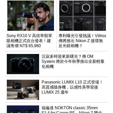
Sony RX10 V 高倍率類單
專利曝光引發熱議！Viltrox
眼相機正式在台發表！建
傳將推出 Nikon Z 接環無
議售價 NT$ 65,980
反光鏡相機？
沉寂多時迎來新曙光？傳 OM
System 將於今年秋季推出全新輕量
化相機
Panasonic LUMIX L10 正式登場！
高質感隨身機，以感性美學迎接
LUMIX 25 週年
福倫達 NOKTON classic 35mm
F1.4 for Canon RF、Nikon Z 雙卡