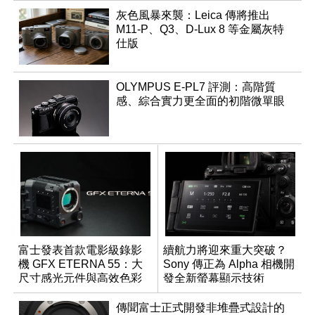
灰色風暴來襲：Leica 傳將推出
M11-P、Q3、D-Lux 8 等金屬灰特
仕版
OLYMPUS E-PL7 評測：高階質
感、綜合實力更全面的初階微單眼
富士發表首款電影級錄影
續航力將迎來重大突破？
機 GFX ETERNA 55：大
Sony 傳正為 Alpha 相機開
尺寸感光元件與高效色彩
發全新螢幕顯示技術
管理
傳聞富士正式開發非堆疊式設計的