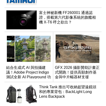
富士神祕新機 FF260001 通過認
證，搭載第六代影像系統的旗艦相
機 X-T6 呼之欲出？
結合生成式 AI 與拍攝建
GFX 2026 攝影贊助計畫正
議！Adobe Project Indigo
式開跑！提供高額創作基
測試全新 AI Playground 功
金與中片幅器材支援
能
Think Tank 推出可收納超望遠鏡頭
和的專業背包：BackLight Long
Lens Backpack