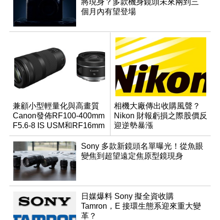
將現身？多款機身鏡頭未來兩到三
個月內有望登場
兼顧小型輕量化與高畫質
相機大廠傳出收購風聲？
Canon發佈RF100-400mm
Nikon 財報虧損之際股價反
F5.6-8 IS USM和RF16mm
迎逆勢暴漲
F2.8 STM
Sony 多款新鏡頭名單曝光！從魚眼
變焦到超望遠定焦原型鏡現身
日媒爆料 Sony 擬全資收購
Tamron，E 接環生態系迎來重大變
革？