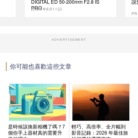
DIGITAL ED 50-200mm F2.8 IS
說
PRO
(2025年9月11日)
P
ADVERTISEMENT
你可能也喜歡這些文章
是時候該換新相機了嗎？7
輕巧、高倍率、全片幅到
個你手上器材真的需要升
影音記錄：2026 年最佳旅