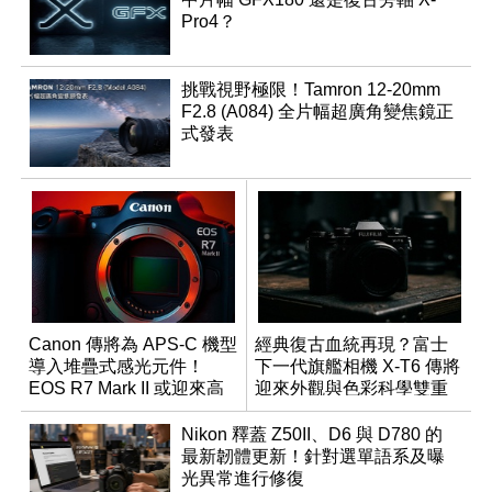
Pro4？
挑戰視野極限！Tamron 12-20mm
F2.8 (A084) 全片幅超廣角變焦鏡正
式發表
Canon 傳將為 APS-C 機型
經典復古血統再現？富士
導入堆疊式感光元件！
下一代旗艦相機 X-T6 傳將
EOS R7 Mark II 或迎來高
迎來外觀與色彩科學雙重
速讀出升級
優化
Nikon 釋蓋 Z50II、D6 與 D780 的
最新韌體更新！針對選單語系及曝
光異常進行修復