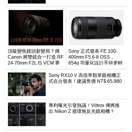
頂級變焦鏡頭新變局？傳
Sony 正式發表 FE 100-
Canon 將雙鏡合一打造 RF
400mm F5.6-8 OSS，
24-70mm F2L IS VCM 夢
654g 羽量化設計手持更輕
幻規格
鬆
Sony RX10 V 高倍率類單眼相機正
式在台發表！建議售價 NT$ 65,980
專利曝光引發熱議！Viltrox 傳將推
出 Nikon Z 接環無反光鏡相機？