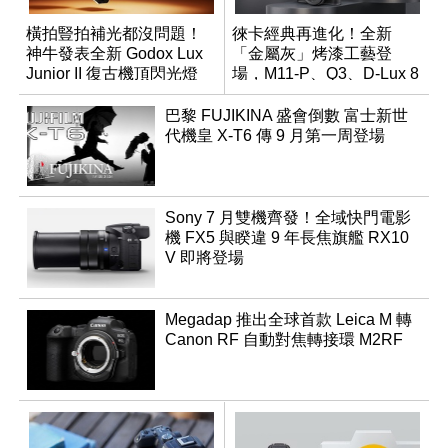
橫拍豎拍補光都沒問題！
徠卡經典再進化！全新
神牛發表全新 Godox Lux
「金屬灰」烤漆工藝登
Junior II 復古機頂閃光燈
場，M11-P、Q3、D-Lux 8
領銜換裝
巴黎 FUJIKINA 盛會倒數 富士新世
代機皇 X-T6 傳 9 月第一周登場
Sony 7 月雙機齊發！全域快門電影
機 FX5 與睽違 9 年長焦旗艦 RX10
V 即將登場
Megadap 推出全球首款 Leica M 轉
Canon RF 自動對焦轉接環 M2RF