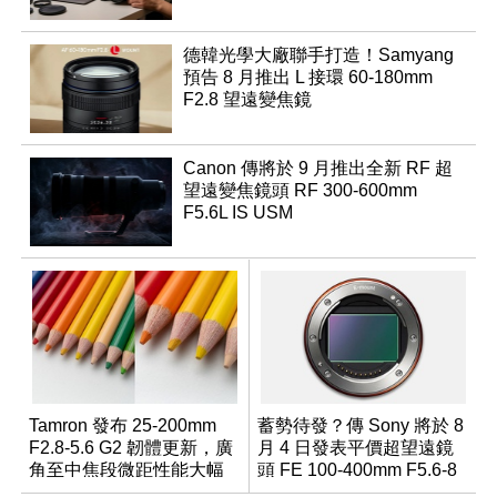
德韓光學大廠聯手打造！Samyang
預告 8 月推出 L 接環 60-180mm
F2.8 望遠變焦鏡
Canon 傳將於 9 月推出全新 RF 超
望遠變焦鏡頭 RF 300-600mm
F5.6L IS USM
Tamron 發布 25-200mm
蓄勢待發？傳 Sony 將於 8
F2.8-5.6 G2 韌體更新，廣
月 4 日發表平價超望遠鏡
角至中焦段微距性能大幅
頭 FE 100-400mm F5.6-8
升級