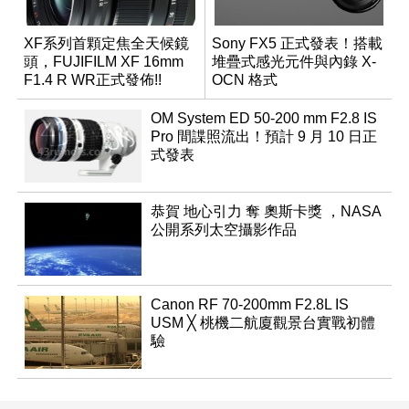
XF系列首顆定焦全天候鏡
Sony FX5 正式發表！搭載
頭，FUJIFILM XF 16mm
堆疊式感光元件與內錄 X-
F1.4 R WR正式發佈!!
OCN 格式
OM System ED 50-200 mm F2.8 IS
Pro 間諜照流出！預計 9 月 10 日正
式發表
恭賀 地心引力 奪 奧斯卡獎 ，NASA
公開系列太空攝影作品
Canon RF 70-200mm F2.8L IS
USM ╳ 桃機二航廈觀景台實戰初體
驗