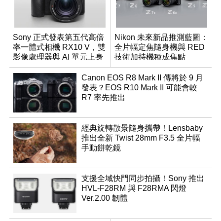
Sony 正式發表第五代高倍
Nikon 未來新品推測藍圖：
率一體式相機 RX10 V，雙
全片幅定焦隨身機與 RED
影像處理器與 AI 單元上身
技術加持機種成焦點
Canon EOS R8 Mark II 傳將於 9 月
發表？EOS R10 Mark II 可能會較
R7 率先推出
經典旋轉散景隨身攜帶！Lensbaby
推出全新 Twist 28mm F3.5 全片幅
手動餅乾鏡
支援全域快門同步拍攝！Sony 推出
HVL-F28RM 與 F28RMA 閃燈
Ver.2.00 韌體