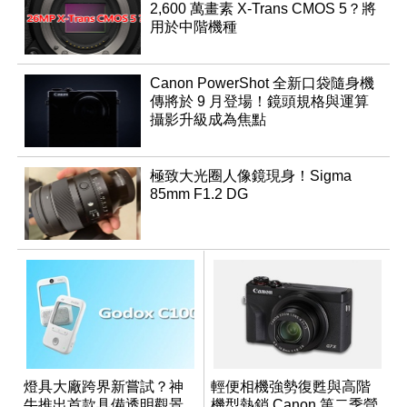
2,600 萬畫素 X-Trans CMOS 5？將
用於中階機種
Canon PowerShot 全新口袋隨身機
傳將於 9 月登場！鏡頭規格與運算
攝影升級成為焦點
極致大光圈人像鏡現身！Sigma
85mm F1.2 DG
燈具大廠跨界新嘗試？神
輕便相機強勢復甦與高階
牛推出首款具備透明觀景
機型熱銷 Canon 第二季營