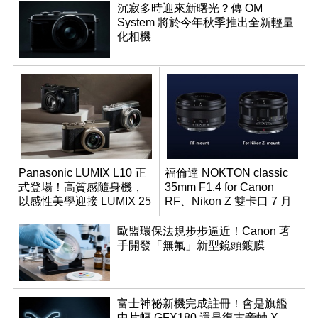
沉寂多時迎來新曙光？傳 OM
System 將於今年秋季推出全新輕量
化相機
Panasonic LUMIX L10 正
福倫達 NOKTON classic
式登場！高質感隨身機，
35mm F1.4 for Canon
以感性美學迎接 LUMIX 25
RF、Nikon Z 雙卡口 7 月
週年
同步登台
歐盟環保法規步步逼近！Canon 著
手開發「無氟」新型鏡頭鍍膜
富士神祕新機完成註冊！會是旗艦
中片幅 GFX180 還是復古旁軸 X-