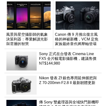
風景與星空攝影師的氣象
Canon 傳 9 月推出復古風
決策利器：專業解讀光影
格的神祕新機，VCM 定焦
與雲層的智慧
家族最終章也將壓軸登場
App「Atmos」登場
Sony 正式在台發表 Cinema Line
FX5 全片幅電影攝影機，建議售價
NT$144,980
Nikon 發表 Zf 銀色專用延伸握把與
Z 70-200mm F2.8 II 最新韌體更新
傳 Sony 雙處理器與全域快門新機即