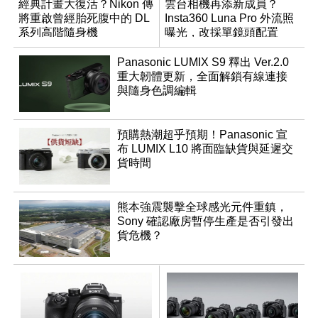
經典計畫大復活？Nikon 傳
雲台相機再添新成員？
將重啟曾經胎死腹中的 DL
Insta360 Luna Pro 外流照
系列高階隨身機
曝光，改採單鏡頭配置
Panasonic LUMIX S9 釋出 Ver.2.0
重大韌體更新，全面解鎖有線連接
與隨身色調編輯
預購熱潮超乎預期！Panasonic 宣
布 LUMIX L10 將面臨缺貨與延遲交
貨時間
熊本強震襲擊全球感光元件重鎮，
Sony 確認廠房暫停生產是否引發出
貨危機？