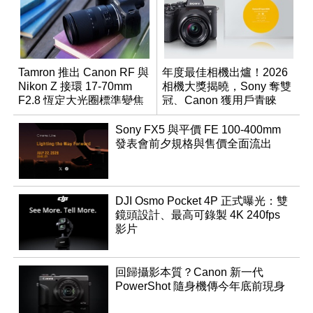
Tamron 推出 Canon RF 與
年度最佳相機出爐！2026
Nikon Z 接環 17-70mm
相機大獎揭曉，Sony 奪雙
F2.8 恆定大光圈標準變焦
冠、Canon 獲用戶青睞
鏡
Sony FX5 與平價 FE 100-400mm
發表會前夕規格與售價全面流出
DJI Osmo Pocket 4P 正式曝光：雙
鏡頭設計、最高可錄製 4K 240fps
影片
回歸攝影本質？Canon 新一代
PowerShot 隨身機傳今年底前現身