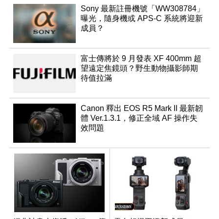
Sony 最新註冊機號「WW308784」
曝光，隨身機或 APS-C 系統將迎新
成員？
富士傳將於 9 月發表 XF 400mm 超
望遠定焦鏡頭？野生動物攝影師期
待值拉滿
Canon 釋出 EOS R5 Mark II 最新韌
體 Ver.1.3.1，修正全域 AF 操作失
效問題