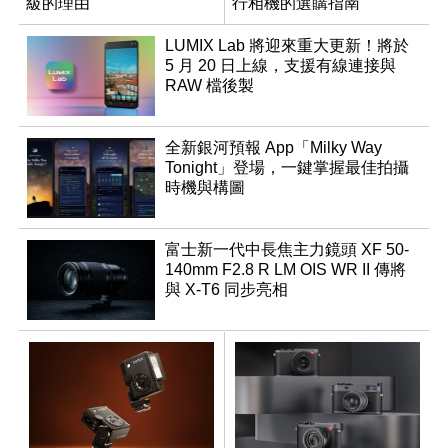
級的理由
行相機的選購指南
LUMIX Lab 將迎來重大更新！將於
5 月 20 日上線，支援有線連接與
RAW 檔後製
全新銀河預報 App「Milky Way
Tonight」登場，一鍵掌握最佳拍攝
時機與構圖
富士新一代中長焦主力鏡頭 XF 50-
140mm F2.8 R LM OIS WR II 傳將
與 X-T6 同步亮相