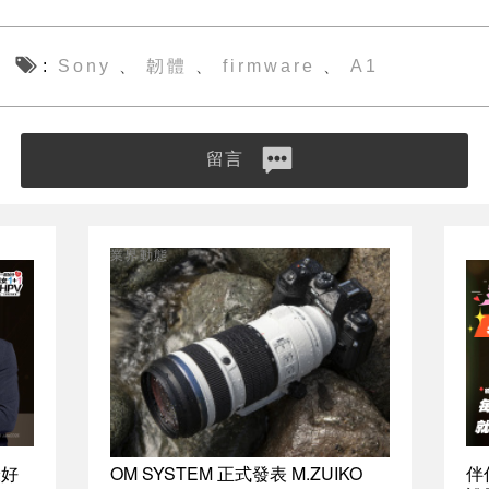
Sony
韌體
firmware
A1
、
、
、
留言
業界動態
最好
OM SYSTEM 正式發表 M.ZUIKO
伴