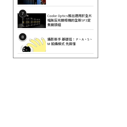
7
Cooke Optics推出適用於全片
幅無反光鏡相機的全新SP3定
焦鏡頭組
8
攝影新手 基礎班： P、A、S、
M 拍攝模式 先搞懂