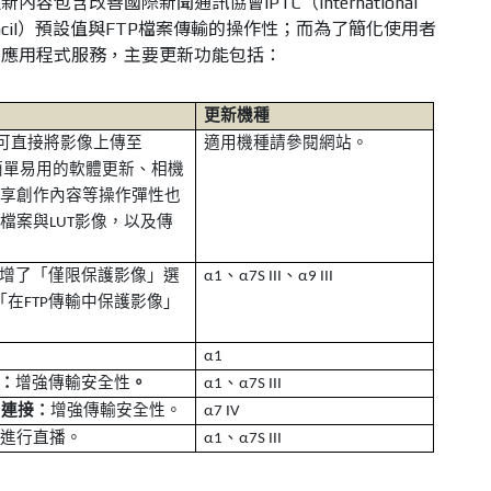
包含改善國際新聞通訊協會IPTC（International
ion Council）預設值與FTP檔案傳輸的操作性；而為了簡化使用者
和應用程式服務，主要更新功能包括：
更新機種
可直接將影像上傳至
適用機種請參閱網站。
簡單易用的軟體更新、相機
分享創作內容等操作彈性也
片檔案與
影像，以及傳
LUT
增了「僅限保護影像」選
、
、
α
1
α
7S III
α
9 III
「在
傳輸中保護影像」
FTP
α
1
：
增強傳輸安全性
。
、
α
1
α
7S III
連接：
增強傳輸安全性。
N
α7
IV
上進行直播。
、
α
1
α
7S III