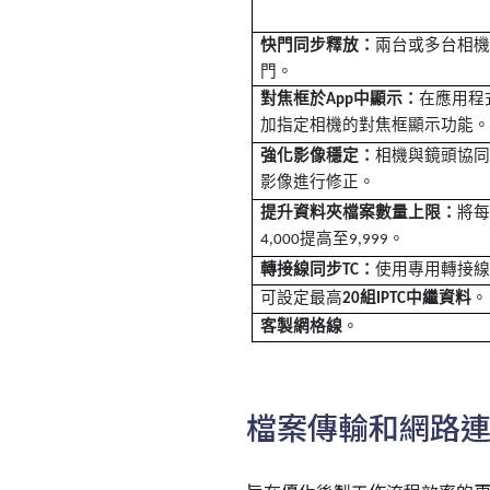
快門同步釋放：
兩台或多台相
門。
對焦框於
中顯示：
在應用程
App
加指定相機的對焦框顯示功能
強化影像穩定：
相機與鏡頭協
影像進行修正
。
提升資料夾檔案數量上限：
將
提高至
。
4,000
9,999
轉接線同步
：
使用專用轉接
TC
可設定最高
組
中繼資料
。
20
IPTC
客製網格線
。
檔案傳輸和網路