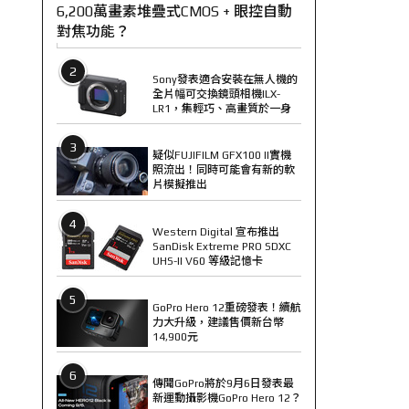
6,200萬畫素堆疊式CMOS + 眼控自動
對焦功能？
2
Sony發表適合安裝在無人機的
全片幅可交換鏡頭相機ILX-
LR1，集輕巧、高畫質於一身
3
疑似FUJIFILM GFX100 II實機
照流出！同時可能會有新的軟
片模擬推出
4
Western Digital 宣布推出
SanDisk Extreme PRO SDXC
UHS-II V60 等級記憶卡
5
GoPro Hero 12重磅發表！續航
力大升級，建議售價新台幣
14,900元
6
傳聞GoPro將於9月6日發表最
新運動攝影機GoPro Hero 12？