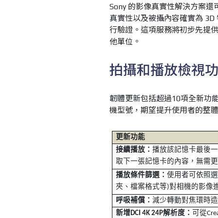
Sony 的影像真實性解決方案還可透過影
真實性以及被攝內容確實為 3D
行驗證。這項服務將初步先提
他單位。
拍攝和播放檢視
韌體更新包括超過10項全新功能
機型號，期望提升使用者的整
更新功能
接續播放：
播放該記憶卡最後
取下一張記憶卡的內容，無需
播放條件篩選：
使用者可依照
夾、檔案格式等
對相機的影像
)
呼吸補償
：
減少轉動對焦環時
新增
解析度：
可從
DCI 4K 24P
Cre