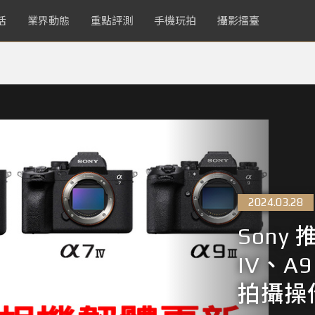
活
業界動態
重點評測
手機玩拍
攝影擂臺
2024.03.28
Sony 
IV、A
拍攝操