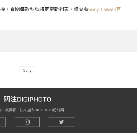
相機，查閱每款型號特定更新列表，請查看
Sony Taiwan官
Sony
關注DIGIPHOTO
、瘋攝影，快來加入DIGIPHOTO粉絲團