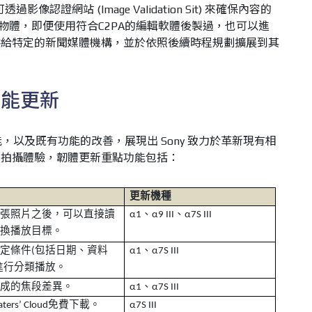
像認證網站 (Image Validation Sit) 來確保內容的
 物體，即便使用符合C2PA的編輯軟體後製過，也可以進
供給特定的新聞媒體機構，並於依照後續時程規劃擴展到其
功能更新
，以及既有功能的改善，展現出 Sony 致力於革新現有相
體拍攝體驗，韌體更新重點功能包括：
更新機種
一張照片之後，可以直接讀
、
、
α
1
α
9 III
α
7S III
更換播放目標。
選定條件
包括日期、資料
、
(
α
1
α
7S III
進行分類播放。
造成的焦段差異。
、
α
1
α
7S III
免費下載。
aters’ Cloud
α
7S III