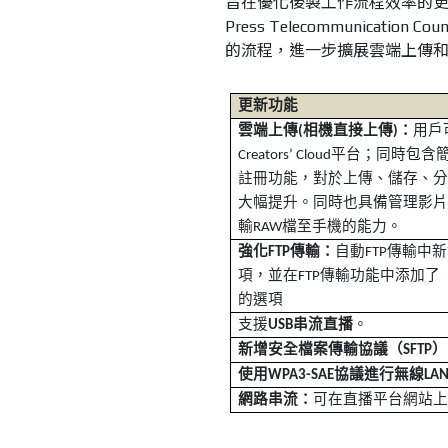
旨在優化後製工作流程效率的更新內容
Press Telecommunicat
的流程，進一步擴展雲端上傳
更新功能
雲端上傳
相機直接上傳
：
用戶
(
)
平台
；同時包含
Creators’ Cloud
註冊功能，對於上傳、儲存、
大幅提升。同時也具備管理影
輸
檔至手機的能力。
RAW
強化
傳輸：
自動
傳輸中新
FTP
FTP
項，並在
傳輸功能中添加了
FTP
的選項
支援
串流直播
。
USB
新增安全檔案傳輸協議（
）
SFTP
使用
協議進行無線
WPA3-SAE
LA
網路串流
：
可在直播平台網站