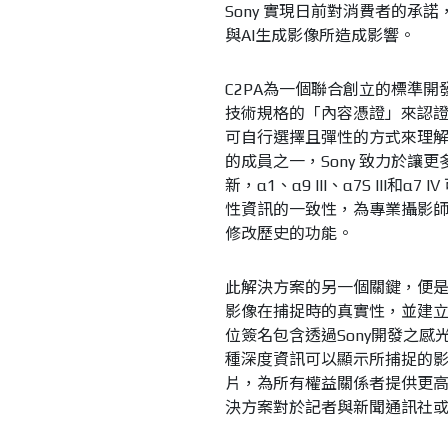
Sony 實現日前對消費者的
與AI生成影像所造成影響。
C2PA為一個聯合創立的標準開
技術規格的「內容憑證」來認
可自行選擇且彈性的方式來理解
的成員之一，Sony 致力於讓更
新，α1、α9 III、α7S II
性資訊的一致性，為專業攝影
修改歷史的功能。
此解決方案的另一個關鍵，便是 
影像在捕捉時的真實性，並建
位簽名包含透過Sony開發之
種深度資訊可以顯示所捕捉的影
片，為所有權益關係者提供更高層
決方案對於記者與新聞通訊社