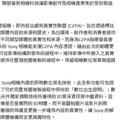
承諾，開發最新相機科技讓影像創作及相機產業免於受到假造
發組織，即內容出處和真實性聯盟 (C2PA)，旨在透過標註
證媒體內容的來源和歷史，為出版商、創作者和消費者提供
不同類型媒體的真實性和來源。而身為C2PA指導委員會
多的 Sony 相機能支援C2PA 內容憑證，藉由此次的韌體更
I和α7 IV 可從影像拍攝到發布的過程中，維持影像中所嵌入之真實
師提供在整個修圖後製的過程中，保留相機數位簽章與追蹤
Sony相機內建的即時數位簽名技術 ，此全新功能可佐證
立了可於完整修圖後製過程中保存的「數位出生證明」；數
感光元件獨家擷取技術所獲得的3D景深資訊等中繼資料，這
像是否是實際的3D物體，而不是翻拍圖片或影片的照
級的保護並更進一步確保內容的真實性，讓 Sony 的解
或媒體機構而言更具獨特性。