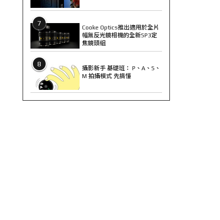
7
Cooke Optics推出適用於全片
幅無反光鏡相機的全新SP3定
焦鏡頭組
8
攝影新手 基礎班： P、A、S、
M 拍攝模式 先搞懂