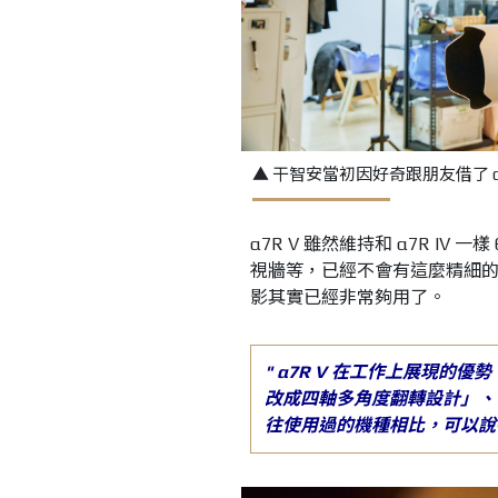
▲ 干智安當初因好奇跟朋友借了 α7
α7R V 雖然維持和 α7R IV
視牆等，已經不會有這麼精細的印
影其實已經非常夠用了。
" α7R V
在工作上展現的優勢
改成四軸多角度翻轉設計」、
往使用過的機種相比，可以說