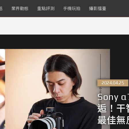
活
業界動態
重點評測
手機玩拍
攝影擂臺
2024.04.25
Sony
逅！干
最佳無