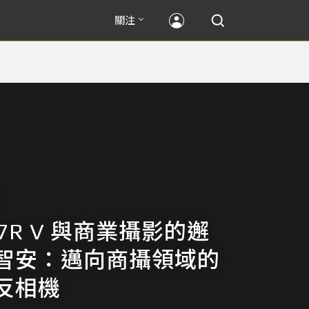
關注
 α7R V 與商業攝影的邂
智安：邁向商攝領域的
反相機