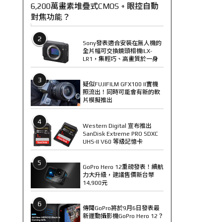
6,200萬畫素堆疊式CMOS + 眼控自動
對焦功能？
2
Sony發表適合安裝在無人機的
全片幅可交換鏡頭相機ILX-
LR1，集輕巧、高畫質於一身
3
疑似FUJIFILM GFX100 II實機
照流出！同時可能會有新的軟
片模擬推出
4
Western Digital 宣布推出
SanDisk Extreme PRO SDXC
UHS-II V60 等級記憶卡
5
GoPro Hero 12重磅發表！續航
力大升級，建議售價新台幣
14,900元
6
傳聞GoPro將於9月6日發表最
新運動攝影機GoPro Hero 12？