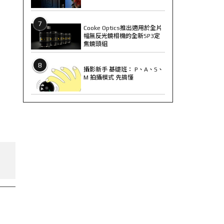
7
Cooke Optics推出適用於全片
幅無反光鏡相機的全新SP3定
焦鏡頭組
8
攝影新手 基礎班： P、A、S、
M 拍攝模式 先搞懂