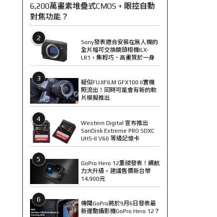
6,200萬畫素堆疊式CMOS + 眼控自動
對焦功能？
2
Sony發表適合安裝在無人機的
全片幅可交換鏡頭相機ILX-
LR1，集輕巧、高畫質於一身
3
疑似FUJIFILM GFX100 II實機
照流出！同時可能會有新的軟
片模擬推出
4
Western Digital 宣布推出
SanDisk Extreme PRO SDXC
UHS-II V60 等級記憶卡
5
GoPro Hero 12重磅發表！續航
力大升級，建議售價新台幣
14,900元
6
傳聞GoPro將於9月6日發表最
新運動攝影機GoPro Hero 12？