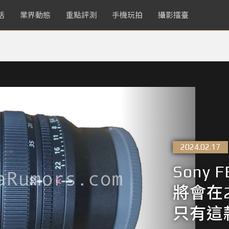
活
業界動態
重點評測
手機玩拍
攝影擂臺
2024.02.17
Sony 
將會在2
只有這