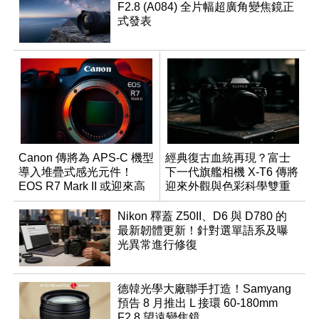
F2.8 (A084) 全片幅超廣角變焦鏡正
式發表
Canon 傳將為 APS-C 機型
經典復古血統再現？富士
導入堆疊式感光元件！
下一代旗艦相機 X-T6 傳將
EOS R7 Mark II 或迎來高
迎來外觀與色彩科學雙重
速讀出升級
優化
Nikon 釋蓋 Z50II、D6 與 D780 的
最新韌體更新！針對選單語系及曝
光異常進行修復
德韓光學大廠聯手打造！Samyang
預告 8 月推出 L 接環 60-180mm
F2.8 望遠變焦鏡