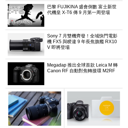
領銜換裝
巴黎 FUJIKINA 盛會倒數 富士新世
代機皇 X-T6 傳 9 月第一周登場
Sony 7 月雙機齊發！全域快門電影
機 FX5 與睽違 9 年長焦旗艦 RX10
V 即將登場
Megadap 推出全球首款 Leica M 轉
Canon RF 自動對焦轉接環 M2RF