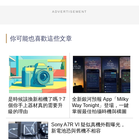
ADVERTISEMENT
你可能也喜歡這些文章
是時候該換新相機了嗎？7
全新銀河預報 App「Milky
個你手上器材真的需要升
Way Tonight」登場，一鍵
級的理由
掌握最佳拍攝時機與構圖
Sony A7R VI 疑似真機外觀曝光，
新電池恐與舊機不相容