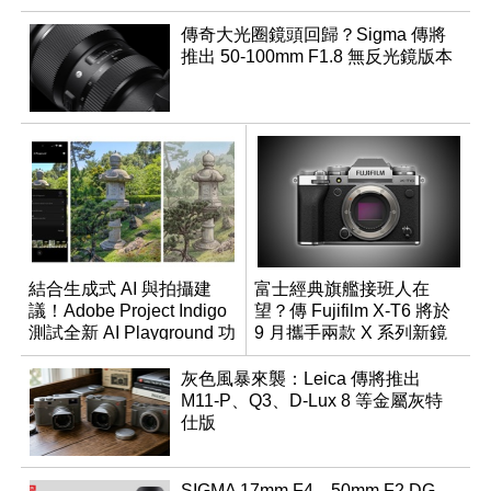
傳奇大光圈鏡頭回歸？Sigma 傳將
推出 50-100mm F1.8 無反光鏡版本
結合生成式 AI 與拍攝建
富士經典旗艦接班人在
議！Adobe Project Indigo
望？傳 Fujifilm X-T6 將於
測試全新 AI Playground 功
9 月攜手兩款 X 系列新鏡
能
頭登場
灰色風暴來襲：Leica 傳將推出
M11-P、Q3、D-Lux 8 等金屬灰特
仕版
SIGMA 17mm F4、50mm F2 DG