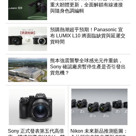
重大韌體更新，全面解鎖有線連接
與隨身色調編輯
預購熱潮超乎預期！Panasonic 宣
布 LUMIX L10 將面臨缺貨與延遲交
貨時間
熊本強震襲擊全球感光元件重鎮，
Sony 確認廠房暫停生產是否引發出
貨危機？
Sony 正式發表第五代高倍
Nikon 未來新品推測藍圖：