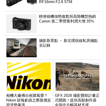
RF16mm F2.8 STM
輕便相機強勢復甦與高階機型熱銷
Canon 第二季營業利潤大增 35%
攝影新景點 － 新北環狀線私房攝點
全記錄
相機大廠傳出收購風聲？
GFX 2026 攝影贊助計畫正
Nikon 財報虧損之際股價反
式開跑！提供高額創作基
迎逆勢暴漲
金與中片幅器材支援