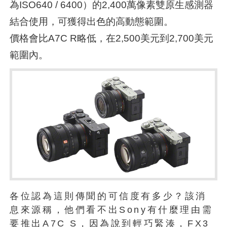
為ISO640 / 6400）的2,400萬像素雙原生感測器
結合使用，可獲得出色的高動態範圍。
價格會比A7C R略低，在2,500美元到2,700美元
範圍內。
各位認為這則傳聞的可信度有多少？該消
息來源稱，他們看不出Sony有什麼理由需
要推出A7C S，因為說到輕巧緊湊，FX3