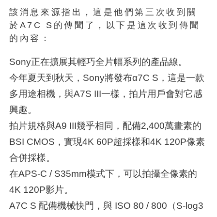
該消息來源指出，這是他們第三次收到關
於A7C S的傳聞了，以下是這次收到傳聞
的內容：
Sony正在擴展其輕巧全片幅系列的產品線。
今年夏天到秋天，Sony將發布α7C S，這是一款
多用途相機，與A7S III一樣，拍片用戶會對它感
興趣。
拍片規格與A9 III幾乎相同，配備2,400萬畫素的
BSI CMOS，實現4K 60P超採樣和4K 120P像素
合併採樣。
在APS-C / S35mm模式下，可以拍攝全像素的
4K 120P影片。
A7C S 配備機械快門，與 ISO 80 / 800（S-log3