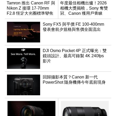
Tamron 推出 Canon RF 與
年度最佳相機出爐！2026
Nikon Z 接環 17-70mm
相機大獎揭曉，Sony 奪雙
F2.8 恆定大光圈標準變焦
冠、Canon 獲用戶青睞
鏡
Sony FX5 與平價 FE 100-400mm
發表會前夕規格與售價全面流出
DJI Osmo Pocket 4P 正式曝光：雙
鏡頭設計、最高可錄製 4K 240fps
影片
回歸攝影本質？Canon 新一代
PowerShot 隨身機傳今年底前現身