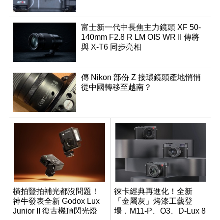
富士新一代中長焦主力鏡頭 XF 50-
140mm F2.8 R LM OIS WR II 傳將
與 X-T6 同步亮相
傳 Nikon 部份 Z 接環鏡頭產地悄悄
從中國轉移至越南？
橫拍豎拍補光都沒問題！
徠卡經典再進化！全新
神牛發表全新 Godox Lux
「金屬灰」烤漆工藝登
Junior II 復古機頂閃光燈
場，M11-P、Q3、D-Lux 8