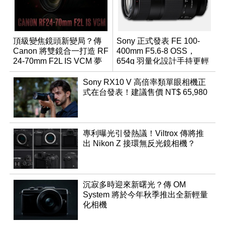
頂級變焦鏡頭新變局？傳
Sony 正式發表 FE 100-
Canon 將雙鏡合一打造 RF
400mm F5.6-8 OSS，
24-70mm F2L IS VCM 夢
654g 羽量化設計手持更輕
幻規格
鬆
Sony RX10 V 高倍率類單眼相機正
式在台發表！建議售價 NT$ 65,980
專利曝光引發熱議！Viltrox 傳將推
出 Nikon Z 接環無反光鏡相機？
沉寂多時迎來新曙光？傳 OM
System 將於今年秋季推出全新輕量
化相機