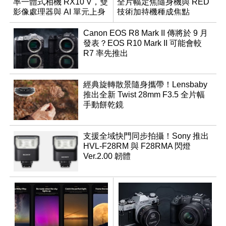
率一體式相機 RX10 V，雙
全片幅定焦隨身機與 RED
影像處理器與 AI 單元上身
技術加持機種成焦點
Canon EOS R8 Mark II 傳將於 9 月
發表？EOS R10 Mark II 可能會較
R7 率先推出
經典旋轉散景隨身攜帶！Lensbaby
推出全新 Twist 28mm F3.5 全片幅
手動餅乾鏡
支援全域快門同步拍攝！Sony 推出
HVL-F28RM 與 F28RMA 閃燈
Ver.2.00 韌體