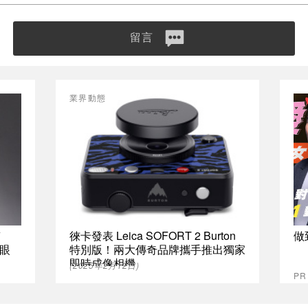
留言
業界動態
質
徠卡發表 Leica SOFORT 2 Burton
做
眼
特別版！兩大傳奇品牌攜手推出獨家
即時成像相機
(2025年2月12日)
P