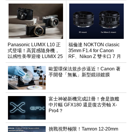
Panasonic LUMIX L10 正
福倫達 NOKTON classic
式登場！高質感隨身機，
35mm F1.4 for Canon
以感性美學迎接 LUMIX 25
RF、Nikon Z 雙卡口 7 月
週年
同步登台
歐盟環保法規步步逼近！Canon 著
手開發「無氟」新型鏡頭鍍膜
富士神祕新機完成註冊！會是旗艦
中片幅 GFX180 還是復古旁軸 X-
Pro4？
挑戰視野極限！Tamron 12-20mm