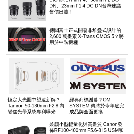
DN、23mm F1.4 DC DN台灣建議
售價出爐！
傳聞富士正式開發非堆疊式設計的
2,600 萬畫素 X-Trans CMOS 5？將
用於中階機種
恆定大光圈中望遠新解？
經典商標謝幕？OM
Tamron 50-130mm F2.8 內
SYSTEM 傳將於今年底完
變焦光學系統專利曝光
成品牌全面更換
兼顧小型輕量化與高畫質 Canon發
佈RF100-400mm F5.6-8 IS USM和