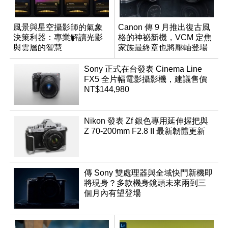
風景與星空攝影師的氣象
Canon 傳 9 月推出復古風
決策利器：專業解讀光影
格的神祕新機，VCM 定焦
與雲層的智慧
家族最終章也將壓軸登場
App「Atmos」登場
Sony 正式在台發表 Cinema Line
FX5 全片幅電影攝影機，建議售價
NT$144,980
Nikon 發表 Zf 銀色專用延伸握把與
Z 70-200mm F2.8 II 最新韌體更新
傳 Sony 雙處理器與全域快門新機即
將現身？多款機身鏡頭未來兩到三
個月內有望登場