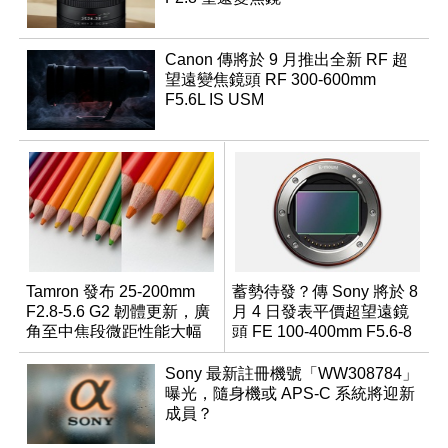
Canon 傳將於 9 月推出全新 RF 超
望遠變焦鏡頭 RF 300-600mm
F5.6L IS USM
Tamron 發布 25-200mm
蓄勢待發？傳 Sony 將於 8
F2.8-5.6 G2 韌體更新，廣
月 4 日發表平價超望遠鏡
角至中焦段微距性能大幅
頭 FE 100-400mm F5.6-8
升級
Sony 最新註冊機號「WW308784」
曝光，隨身機或 APS-C 系統將迎新
成員？