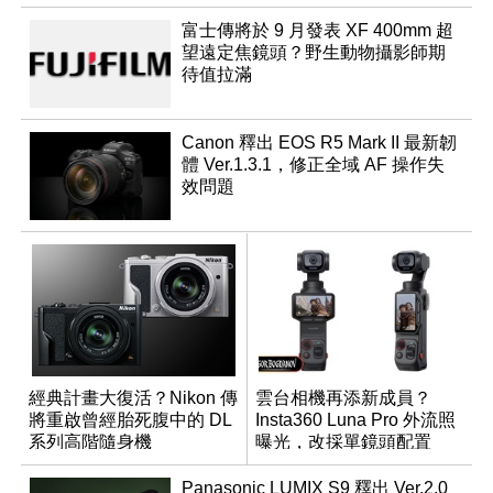
富士傳將於 9 月發表 XF 400mm 超
望遠定焦鏡頭？野生動物攝影師期
待值拉滿
Canon 釋出 EOS R5 Mark II 最新韌
體 Ver.1.3.1，修正全域 AF 操作失
效問題
經典計畫大復活？Nikon 傳
雲台相機再添新成員？
將重啟曾經胎死腹中的 DL
Insta360 Luna Pro 外流照
系列高階隨身機
曝光，改採單鏡頭配置
Panasonic LUMIX S9 釋出 Ver.2.0