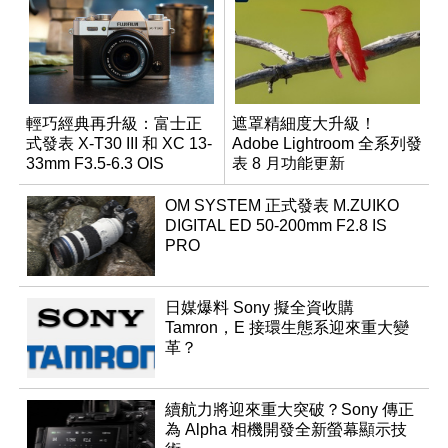
輕巧經典再升級：富士正
遮罩精細度大升級！
式發表 X-T30 III 和 XC 13-
Adobe Lightroom 全系列發
33mm F3.5-6.3 OIS
表 8 月功能更新
OM SYSTEM 正式發表 M.ZUIKO
DIGITAL ED 50-200mm F2.8 IS
PRO
日媒爆料 Sony 擬全資收購
Tamron，E 接環生態系迎來重大變
革？
續航力將迎來重大突破？Sony 傳正
為 Alpha 相機開發全新螢幕顯示技