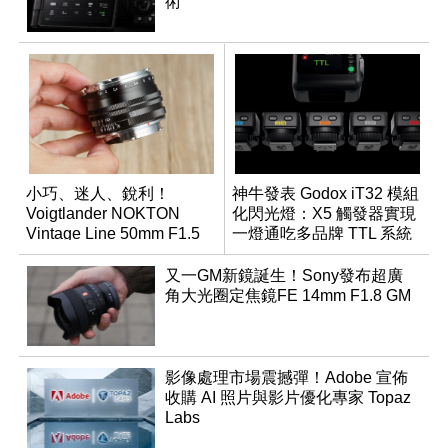
術
小巧、迷人、銳利！
神牛發表 Godox iT32 模組
Voigtlander NOKTON
化閃光燈：X5 觸發器實現
Vintage Line 50mm F1.5
一燈通吃多品牌 TTL 系統
ASPH II
又一GM新鏡誕生！Sony發布超廣
角大光圈定焦鏡FE 14mm F1.8 GM
影像處理市場震撼彈！Adobe 宣佈
收購 AI 照片與影片優化專家 Topaz
Labs