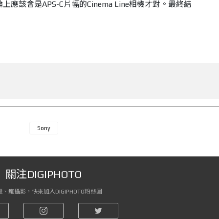
應該會是APS-C片幅的Cinema Line相機才對。最終結
！
Sony
關注DIGIPHOTO
、瘋攝影，快來加入DIGIPHOTO粉絲團