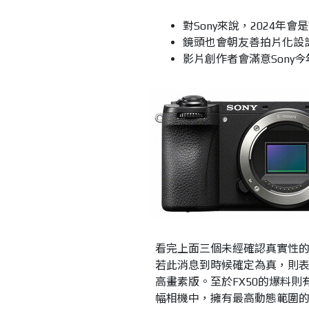
對Sony來說，2024年會是
鏡頭也會朝友善拍片化設
影片創作者會滿意Sony
看完上面三個未經確認真實性的訊
若此消息到時候確定為真，則表示
高畫素版。至於FX50的爆料則
幅相機中，擁有最高動態範圍的機