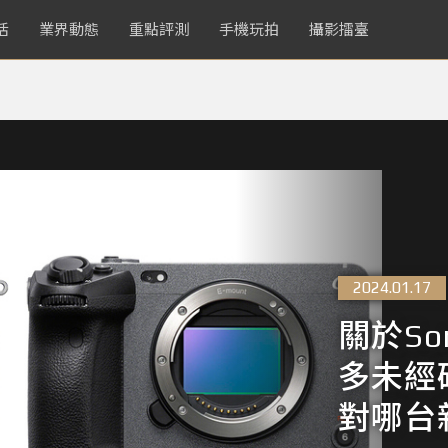
活
業界動態
重點評測
手機玩拍
攝影擂臺
2024.01.17
關於Son
多未經
對哪台