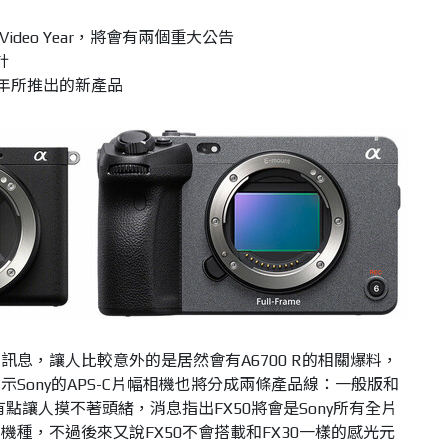
Video Year，將會有兩個重大公告
計
今年所推出的新產品
息，讓人比較意外的是居然會有A6700 R的相關爆料，
Sony的APS-C片幅相機也將分成兩條產品線：一般版和
有點讓人摸不著頭緒，消息指出FX50將會是Sony所有全片
種，不過後來又說FX50不會搭載和FX30一樣的感光元