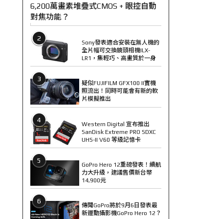
6,200萬畫素堆疊式CMOS + 眼控自動
對焦功能？
2
Sony發表適合安裝在無人機的
全片幅可交換鏡頭相機ILX-
LR1，集輕巧、高畫質於一身
3
疑似FUJIFILM GFX100 II實機
照流出！同時可能會有新的軟
片模擬推出
4
Western Digital 宣布推出
SanDisk Extreme PRO SDXC
UHS-II V60 等級記憶卡
5
GoPro Hero 12重磅發表！續航
力大升級，建議售價新台幣
14,900元
6
傳聞GoPro將於9月6日發表最
新運動攝影機GoPro Hero 12？