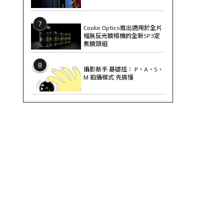
7
Cooke Optics推出適用於全片
幅無反光鏡相機的全新SP3定
焦鏡頭組
8
攝影新手 基礎班： P、A、S、
M 拍攝模式 先搞懂