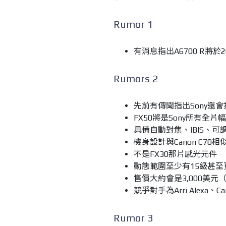
Rumor 1
有消息指出A6700 R將於
Rumors 2
先前有傳聞指出Sony還會
FX50將是Sony所有全
具備自動對焦、IBIS、可
機身設計與Canon C70
不是FX30那片感光元件
動態範圍至少有15級甚至
售價大約會是3,000美元（約
競爭對手為Arri Alexa、Can
Rumor 3