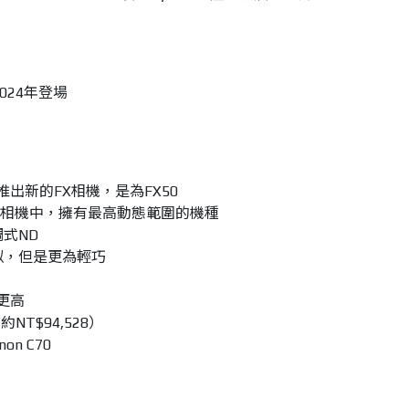
2024年登場
推出新的FX相機，是為FX50
片幅相機中，擁有最高動態範圍的機種
調式ND
相似，但是更為輕巧
更高
NT$94,528）
on C70