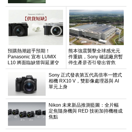
預購熱潮超乎預期！
熊本強震襲擊全球感光元
Panasonic 宣布 LUMIX
件重鎮，Sony 確認廠房暫
L10 將面臨缺貨與延遲交
停生產是否引發出貨危
貨時間
機？
Sony 正式發表第五代高倍率一體式
相機 RX10 V，雙影像處理器與 AI
單元上身
Nikon 未來新品推測藍圖：全片幅
定焦隨身機與 RED 技術加持機種成
焦點