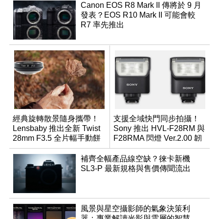
Canon EOS R8 Mark II 傳將於 9 月
發表？EOS R10 Mark II 可能會較
R7 率先推出
經典旋轉散景隨身攜帶！
支援全域快門同步拍攝！
Lensbaby 推出全新 Twist
Sony 推出 HVL-F28RM 與
28mm F3.5 全片幅手動餅
F28RMA 閃燈 Ver.2.00 韌
乾鏡
體
補齊全幅產品線空缺？徠卡新機
SL3-P 最新規格與售價傳聞流出
風景與星空攝影師的氣象決策利
器：專業解讀光影與雲層的智慧