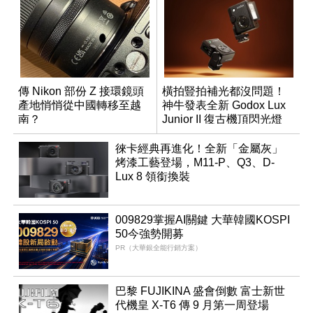
傳 Nikon 部份 Z 接環鏡頭
橫拍豎拍補光都沒問題！
產地悄悄從中國轉移至越
神牛發表全新 Godox Lux
南？
Junior II 復古機頂閃光燈
徠卡經典再進化！全新「金屬灰」
烤漆工藝登場，M11-P、Q3、D-
Lux 8 領銜換裝
009829掌握AI關鍵 大華韓國KOSPI
50今強勢開募
PR（大華銀全能行銷方案）
巴黎 FUJIKINA 盛會倒數 富士新世
代機皇 X-T6 傳 9 月第一周登場