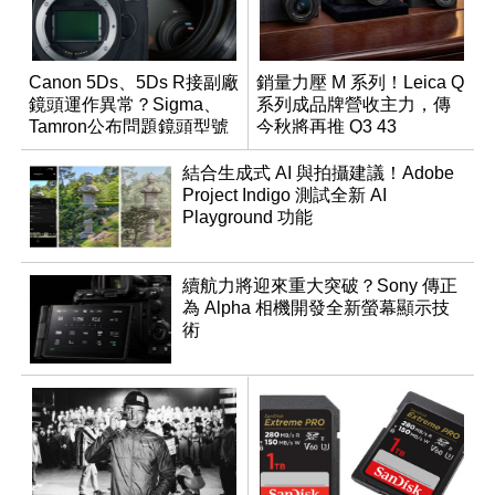
Canon 5Ds、5Ds R接副廠
銷量力壓 M 系列！Leica Q
鏡頭運作異常？Sigma、
系列成品牌營收主力，傳
Tamron公布問題鏡頭型號
今秋將再推 Q3 43
及解決方案
Monochrom
結合生成式 AI 與拍攝建議！Adobe
Project Indigo 測試全新 AI
Playground 功能
續航力將迎來重大突破？Sony 傳正
為 Alpha 相機開發全新螢幕顯示技
術