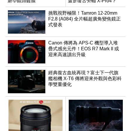
新型鏡頭鍍膜
還是復古旁軸 X-Pro4？
挑戰視野極限！Tamron 12-20mm
F2.8 (A084) 全片幅超廣角變焦鏡正
式發表
Canon 傳將為 APS-C 機型導入堆
疊式感光元件！EOS R7 Mark II 或
迎來高速讀出升級
經典復古血統再現？富士下一代旗
艦相機 X-T6 傳將迎來外觀與色彩科
學雙重優化