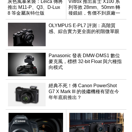
灰色風暴來襲：Leica 傳將
Viltrox 推出富士 X100 系
推出 M11-P、Q3、D-Lux
列等效 28mm、50mm 轉
8 等金屬灰特仕版
接鏡組，售價不到原廠一
半
OLYMPUS E-PL7 評測：高階質
感、綜合實力更全面的初階微單眼
Panasonic 發表 DMW-DMS1 數位
麥克風，標榜 32-bit Float 與六種指
向模式
經典不死！傳 Canon PowerShot
G7 X Mark III 的後繼機種有望在今
年年底前推出？