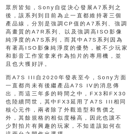
眾所皆知，Sony自從決心發展A7系列之
後，該系列到目前為止一直都維持著三個
產品線，分別是強調CP值的A7系列、強調
高畫質的A7R系列、以及強調高ISO影像
純淨度的A7S系列，而其中A7S系列因為
有著高ISO影像純淨度的優勢，被不少玩家
和影音工作室拿來作為拍片的專用機，並
且也大獲好評。
而A7S III自2020年發表至今，Sony方面
一直都尚未有後繼產品A7S IV的消息傳
出，而這三年多的時間之中，FX3和FX30
也陸續問世，其中FX3延用了A7S III相同
核心元件，兩者除了外觀造型和售價之
外，其餘規格的相似度極高，因此也讓不
少對拍片有興趣的玩家，不知道該如何在
這兩台之間作出選擇。