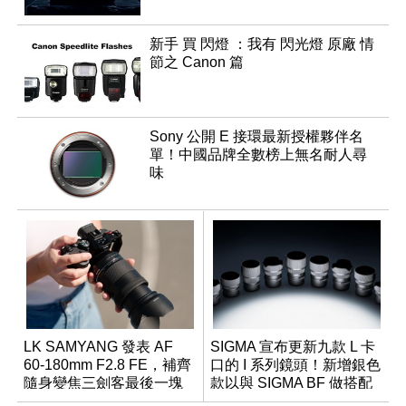
新手 買 閃燈 ：我有 閃光燈 原廠 情
節之 Canon 篇
Sony 公開 E 接環最新授權夥伴名
單！中國品牌全數榜上無名耐人尋
味
LK SAMYANG 發表 AF
SIGMA 宣布更新九款 L 卡
60-180mm F2.8 FE，補齊
口的 I 系列鏡頭！新增銀色
隨身變焦三劍客最後一塊
款以與 SIGMA BF 做搭配
拼圖