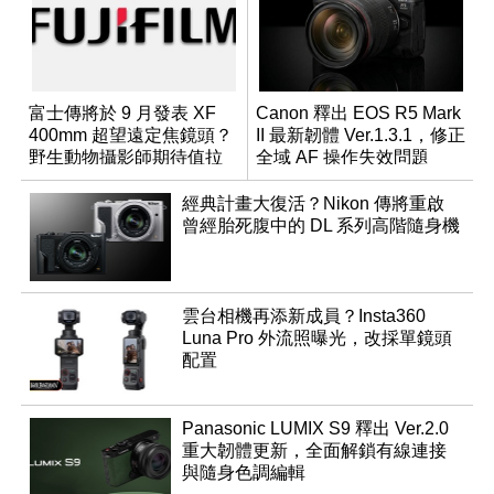
富士傳將於 9 月發表 XF
Canon 釋出 EOS R5 Mark
400mm 超望遠定焦鏡頭？
II 最新韌體 Ver.1.3.1，修正
野生動物攝影師期待值拉
全域 AF 操作失效問題
滿
經典計畫大復活？Nikon 傳將重啟
曾經胎死腹中的 DL 系列高階隨身機
雲台相機再添新成員？Insta360
Luna Pro 外流照曝光，改採單鏡頭
配置
Panasonic LUMIX S9 釋出 Ver.2.0
重大韌體更新，全面解鎖有線連接
與隨身色調編輯