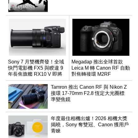
Sony 7 月雙機齊發！全域
Megadap 推出全球首款
快門電影機 FX5 與睽違 9
Leica M 轉 Canon RF 自動
年長焦旗艦 RX10 V 即將
對焦轉接環 M2RF
登場
Tamron 推出 Canon RF 與 Nikon Z
接環 17-70mm F2.8 恆定大光圈標
準變焦鏡
年度最佳相機出爐！2026 相機大獎
揭曉，Sony 奪雙冠、Canon 獲用戶
青睞