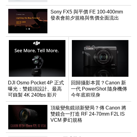
Sony FX5 與平價 FE 100-400mm
發表會前夕規格與售價全面流出
DJI Osmo Pocket 4P 正式
回歸攝影本質？Canon 新
曝光：雙鏡頭設計、最高
一代 PowerShot 隨身機傳
可錄製 4K 240fps 影片
今年底前現身
頂級變焦鏡頭新變局？傳 Canon 將
雙鏡合一打造 RF 24-70mm F2L IS
VCM 夢幻規格