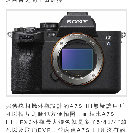
採傳統相機外觀設計的A7S III無疑讓用戶
可以拍片之餘也方便拍照，而相比A7S
III，FX3外觀最大特色就是多了5個1/4"鎖
孔以及取消EVF，並內建A7S III所沒有的