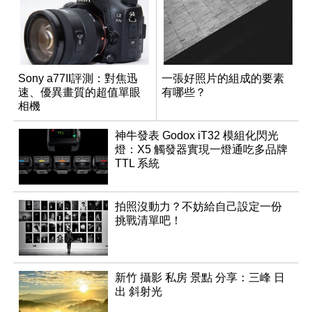
Sony a77II評測：對焦迅
一張好照片的組成的要素
速、優異畫質的超值單眼
有哪些？
相機
神牛發表 Godox iT32 模組化閃光
燈：X5 觸發器實現一燈通吃多品牌
TTL 系統
拍照沒動力？不妨給自己設定一份
挑戰清單吧！
新竹 攝影 私房 景點 分享：三峰 日
出 斜射光