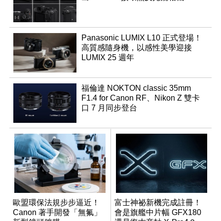
Panasonic LUMIX L10 正式登場！
高質感隨身機，以感性美學迎接
LUMIX 25 週年
福倫達 NOKTON classic 35mm
F1.4 for Canon RF、Nikon Z 雙卡
口 7 月同步登台
歐盟環保法規步步逼近！
富士神祕新機完成註冊！
Canon 著手開發「無氟」
會是旗艦中片幅 GFX180