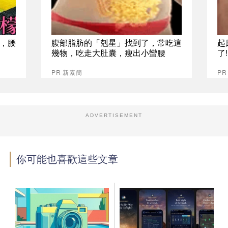
，腰
腹部脂肪的「剋星」找到了，常吃這
起
幾物，吃走大肚囊，瘦出小蠻腰
了
PR 新素簡
PR
ADVERTISEMENT
你可能也喜歡這些文章