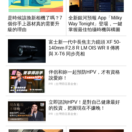
是時候該換新相機了嗎？7
全新銀河預報 App「Milky
個你手上器材真的需要升
Way Tonight」登場，一鍵
級的理由
掌握最佳拍攝時機與構圖
富士新一代中長焦主力鏡頭 XF 50-
140mm F2.8 R LM OIS WR II 傳將
與 X-T6 同步亮相
伴侶和妳一起預防HPV，才有資格
說愛妳！
PR（台灣癌症基金會）
立即諮詢HPV！是對自己健康最好
的投資，把握現在不嫌晚！
PR（台灣癌症基金會）