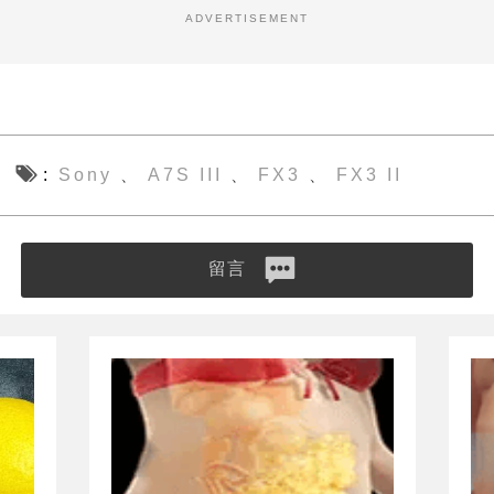
ADVERTISEMENT
Sony
A7S III
FX3
FX3 II
、
、
、
留言