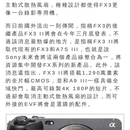
主動式散熱風扇，種種設計都使得FX3更
像一台錄影專用機。
而日前國外流出一則傳聞，指稱FX3的後
繼產品FX3 II將會在今年三月底發表，不
過該消息最勁爆的地方，是指稱FX3 II將
取代現有的FX3和A7S III，也就是說
Sony未來會將這兩個產品線整合為一，將
資源集中開發FX系列的新產品。此外，該
消息還指出，FX3 II將搭載1,290萬畫素
的全片幅CMOS，並和A9 III一樣具備全
域快門，最高可錄製4K 180P的短片，不
過卻會取消主動式散熱風扇的設計，而可
外接的EVF將會是選購的配件。