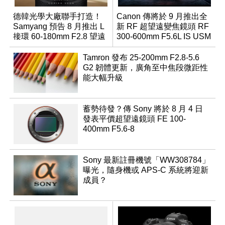
德韓光學大廠聯手打造！
Canon 傳將於 9 月推出全
Samyang 預告 8 月推出 L
新 RF 超望遠變焦鏡頭 RF
接環 60-180mm F2.8 望遠
300-600mm F5.6L IS USM
變焦鏡
Tamron 發布 25-200mm F2.8-5.6
G2 韌體更新，廣角至中焦段微距性
能大幅升級
蓄勢待發？傳 Sony 將於 8 月 4 日
發表平價超望遠鏡頭 FE 100-
400mm F5.6-8
Sony 最新註冊機號「WW308784」
曝光，隨身機或 APS-C 系統將迎新
成員？