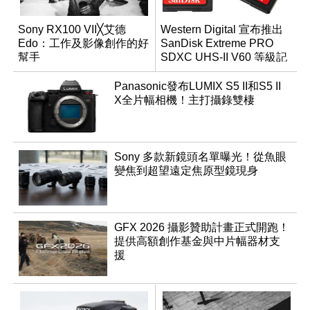
Sony RX100 VII╳艾德
Western Digital 宣布推出
Edo：工作及影像創作的好
SanDisk Extreme PRO
幫手
SDXC UHS-II V60 等級記
憶卡
Panasonic發布LUMIX S5 II和S5 II
X全片幅相機！主打攝錄雙棲
Sony 多款新鏡頭名單曝光！從魚眼
變焦到超望遠定焦原型鏡現身
GFX 2026 攝影贊助計畫正式開跑！
提供高額創作基金與中片幅器材支
援