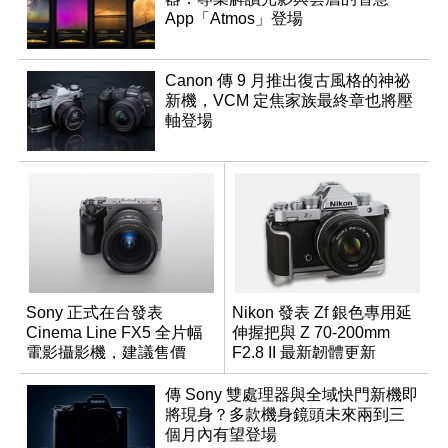
App「Atmos」登場
Canon 傳 9 月推出復古風格的神祕
新機，VCM 定焦家族最終章也將壓
軸登場
Sony 正式在台發表
Nikon 發表 Zf 銀色專用延
Cinema Line FX5 全片幅
伸握把與 Z 70-200mm
電影攝影機，建議售價
F2.8 II 最新韌體更新
NT$144,980
傳 Sony 雙處理器與全域快門新機即
將現身？多款機身鏡頭未來兩到三
個月內有望登場