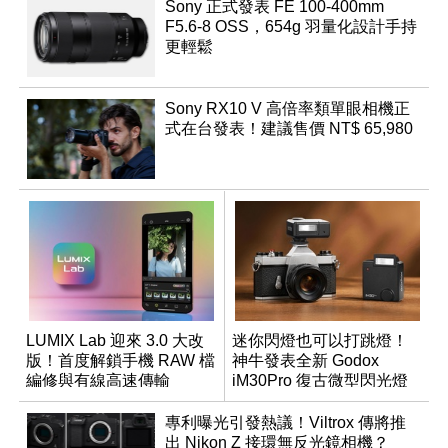
Sony 正式發表 FE 100-400mm
F5.6-8 OSS，654g 羽量化設計手持
更輕鬆
Sony RX10 V 高倍率類單眼相機正
式在台發表！建議售價 NT$ 65,980
LUMIX Lab 迎來 3.0 大改
迷你閃燈也可以打跳燈！
版！首度解鎖手機 RAW 檔
神牛發表全新 Godox
編修與有線高速傳輸
iM30Pro 復古微型閃光燈
專利曝光引發熱議！Viltrox 傳將推
出 Nikon Z 接環無反光鏡相機？