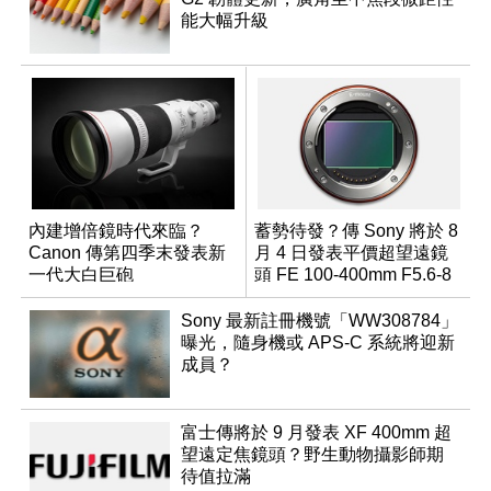
能大幅升級
內建增倍鏡時代來臨？
蓄勢待發？傳 Sony 將於 8
Canon 傳第四季末發表新
月 4 日發表平價超望遠鏡
一代大白巨砲
頭 FE 100-400mm F5.6-8
Sony 最新註冊機號「WW308784」
曝光，隨身機或 APS-C 系統將迎新
成員？
富士傳將於 9 月發表 XF 400mm 超
望遠定焦鏡頭？野生動物攝影師期
待值拉滿