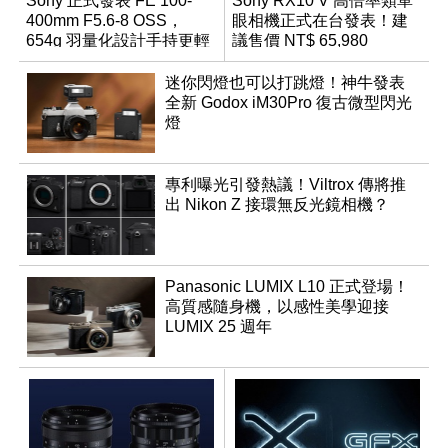
Sony 正式發表 FE 100-
Sony RX10 V 高倍率類單
400mm F5.6-8 OSS，
眼相機正式在台發表！建
654g 羽量化設計手持更輕
議售價 NT$ 65,980
鬆
迷你閃燈也可以打跳燈！神牛發表
全新 Godox iM30Pro 復古微型閃光
燈
專利曝光引發熱議！Viltrox 傳將推
出 Nikon Z 接環無反光鏡相機？
Panasonic LUMIX L10 正式登場！
高質感隨身機，以感性美學迎接
LUMIX 25 週年