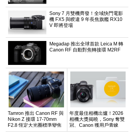
Sony 7 月雙機齊發！全域快門電影
機 FX5 與睽違 9 年長焦旗艦 RX10
V 即將登場
Megadap 推出全球首款 Leica M 轉
Canon RF 自動對焦轉接環 M2RF
Tamron 推出 Canon RF 與
年度最佳相機出爐！2026
Nikon Z 接環 17-70mm
相機大獎揭曉，Sony 奪雙
F2.8 恆定大光圈標準變焦
冠、Canon 獲用戶青睞
鏡