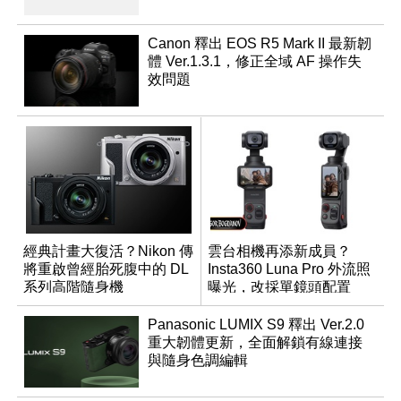
Canon 釋出 EOS R5 Mark II 最新韌
體 Ver.1.3.1，修正全域 AF 操作失
效問題
經典計畫大復活？Nikon 傳
雲台相機再添新成員？
將重啟曾經胎死腹中的 DL
Insta360 Luna Pro 外流照
系列高階隨身機
曝光，改採單鏡頭配置
Panasonic LUMIX S9 釋出 Ver.2.0
重大韌體更新，全面解鎖有線連接
與隨身色調編輯