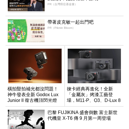
PR（台灣癌症基金會）
帶著皮克敏一起出門吧
PR（Pikmin Bloom）
橫拍豎拍補光都沒問題！
徠卡經典再進化！全新
神牛發表全新 Godox Lux
「金屬灰」烤漆工藝登
Junior II 復古機頂閃光燈
場，M11-P、Q3、D-Lux 8
領銜換裝
巴黎 FUJIKINA 盛會倒數 富士新世
代機皇 X-T6 傳 9 月第一周登場