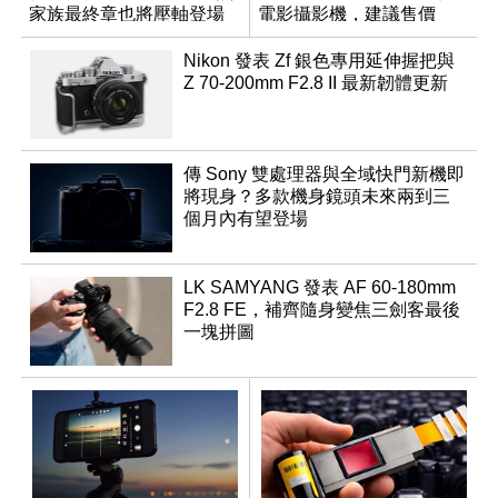
家族最終章也將壓軸登場
電影攝影機，建議售價
NT$144,980
Nikon 發表 Zf 銀色專用延伸握把與
Z 70-200mm F2.8 II 最新韌體更新
傳 Sony 雙處理器與全域快門新機即
將現身？多款機身鏡頭未來兩到三
個月內有望登場
LK SAMYANG 發表 AF 60-180mm
F2.8 FE，補齊隨身變焦三劍客最後
一塊拼圖