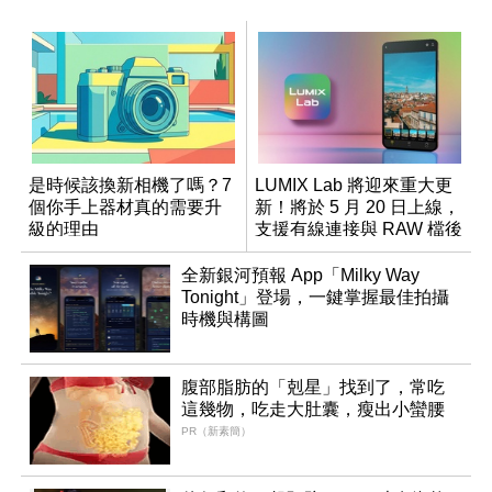
是時候該換新相機了嗎？7
LUMIX Lab 將迎來重大更
個你手上器材真的需要升
新！將於 5 月 20 日上線，
級的理由
支援有線連接與 RAW 檔後
製
全新銀河預報 App「Milky Way
Tonight」登場，一鍵掌握最佳拍攝
時機與構圖
腹部脂肪的「剋星」找到了，常吃
這幾物，吃走大肚囊，瘦出小蠻腰
PR（新素簡）