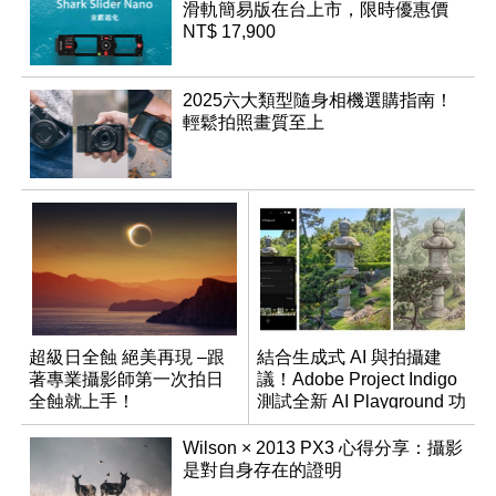
滑軌簡易版在台上市，限時優惠價
NT$ 17,900
2025六大類型隨身相機選購指南！
輕鬆拍照畫質至上
超級日全蝕 絕美再現 –跟
結合生成式 AI 與拍攝建
著專業攝影師第一次拍日
議！Adobe Project Indigo
全蝕就上手！
測試全新 AI Playground 功
能
Wilson × 2013 PX3 心得分享：攝影
是對自身存在的證明