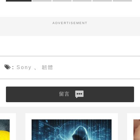
ADVERTISEMENT
Sony
韌體
、
留言