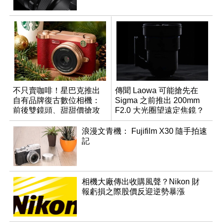
不只賣咖啡！星巴克推出
傳聞 Laowa 可能搶先在
自有品牌復古數位相機：
Sigma 之前推出 200mm
前後雙鏡頭、甜甜價搶攻
F2.0 大光圈望遠定焦鏡？
隨性攝影市場
浪漫文青機： Fujifilm X30 隨手拍速
記
相機大廠傳出收購風聲？Nikon 財
報虧損之際股價反迎逆勢暴漲