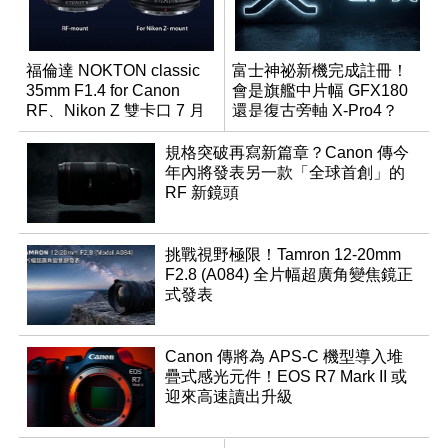
福倫達 NOKTON classic
富士神祕新機完成註冊！
35mm F1.4 for Canon
會是旗艦中片幅 GFX180
RF、Nikon Z 雙卡口 7 月
還是復古旁軸 X-Pro4？
同步登台
規格突破再寫新篇章？Canon 傳今
年內將發表另一款「全球首創」的
RF 新鏡頭
挑戰視野極限！Tamron 12-20mm
F2.8 (A084) 全片幅超廣角變焦鏡正
式發表
Canon 傳將為 APS-C 機型導入堆
疊式感光元件！EOS R7 Mark II 或
迎來高速讀出升級