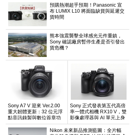
預購熱潮超乎預期！Panasonic 宣
布 LUMIX L10 將面臨缺貨與延遲交
貨時間
熊本強震襲擊全球感光元件重鎮，
Sony 確認廠房暫停生產是否引發出
貨危機？
Sony A7 V 迎來 Ver.2.00
Sony 正式發表第五代高倍
重大韌體更新：32 位元浮
率一體式相機 RX10 V，雙
點音訊錄製與數位簽章功
影像處理器與 AI 單元上身
能登場
Nikon 未來新品推測藍圖：全片幅