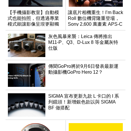
【手機攝影教室】自動模
讓底片相機重生！I’m Back
式也能拍照，但透過專業
Roll 數位機背隆重登場，
模式能讓影像呈現更顯獨
Sony 2,600 萬畫素 APS-C
特與個人風格
CMOS
灰色風暴來襲：Leica 傳將推出
M11-P、Q3、D-Lux 8 等金屬灰特
仕版
傳聞GoPro將於9月6日發表最新運
動攝影機GoPro Hero 12？
SIGMA 宣布更新九款 L 卡口的 I 系
列鏡頭！新增銀色款以與 SIGMA
BF 做搭配