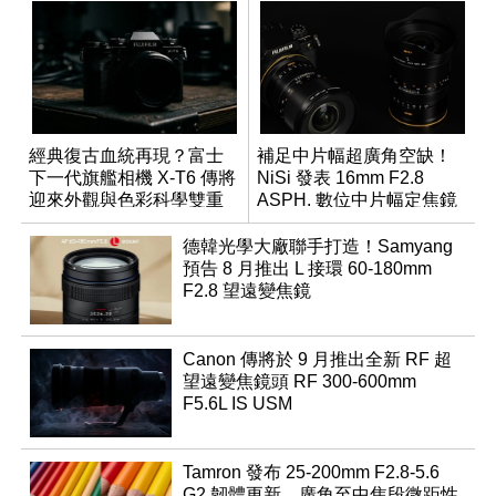
經典復古血統再現？富士
補足中片幅超廣角空缺！
下一代旗艦相機 X-T6 傳將
NiSi 發表 16mm F2.8
迎來外觀與色彩科學雙重
ASPH. 數位中片幅定焦鏡
優化
德韓光學大廠聯手打造！Samyang
預告 8 月推出 L 接環 60-180mm
F2.8 望遠變焦鏡
Canon 傳將於 9 月推出全新 RF 超
望遠變焦鏡頭 RF 300-600mm
F5.6L IS USM
Tamron 發布 25-200mm F2.8-5.6
G2 韌體更新，廣角至中焦段微距性