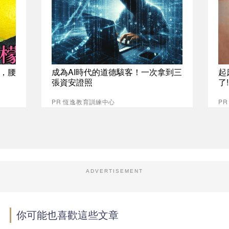
，腰
成為AI時代的道德駭客！一次拿到三
起
張資安證照
了
PR 恆逸教育訓練中心
PR
ADVERTISEMENT
你可能也喜歡這些文章