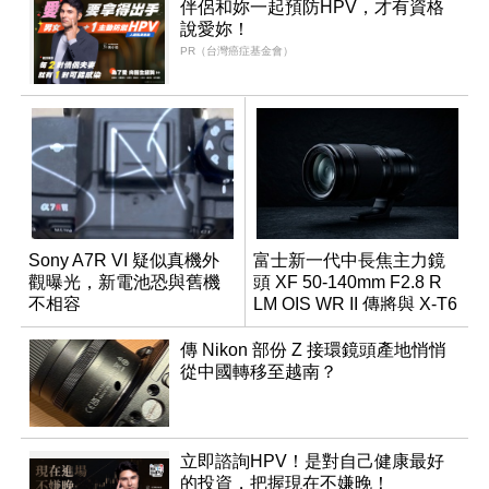
伴侶和妳一起預防HPV，才有資格
說愛妳！
PR（台灣癌症基金會）
Sony A7R VI 疑似真機外
富士新一代中長焦主力鏡
觀曝光，新電池恐與舊機
頭 XF 50-140mm F2.8 R
不相容
LM OIS WR II 傳將與 X-T6
同步亮相
傳 Nikon 部份 Z 接環鏡頭產地悄悄
從中國轉移至越南？
立即諮詢HPV！是對自己健康最好
的投資，把握現在不嫌晚！