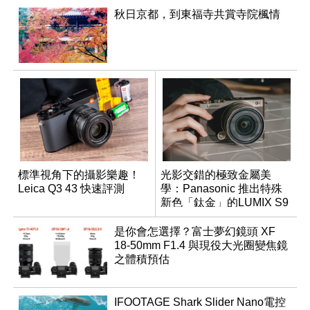
秋日京都，到東福寺共賞寺院楓情
標準視角下的攝影樂趣！
光影交錯的極致金屬美
Leica Q3 43 快速評測
學：Panasonic 推出特殊
新色「鈦金」的LUMIX S9
是你會怎選擇？富士夢幻鏡頭 XF
18-50mm F1.4 與現役大光圈變焦鏡
之體積預估
IFOOTAGE Shark Slider Nano電控