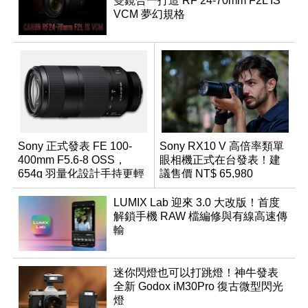
雙鏡合一打造 RF 24-70mm F2L IS
VCM 夢幻規格
Sony 正式發表 FE 100-
Sony RX10 V 高倍率類單
400mm F5.6-8 OSS，
眼相機正式在台發表！建
654g 羽量化設計手持更輕
議售價 NT$ 65,980
鬆
LUMIX Lab 迎來 3.0 大改版！首度
解鎖手機 RAW 檔編修與有線高速傳
輸
迷你閃燈也可以打跳燈！神牛發表
全新 Godox iM30Pro 復古微型閃光
燈