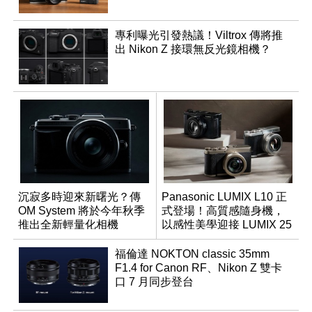
專利曝光引發熱議！Viltrox 傳將推
出 Nikon Z 接環無反光鏡相機？
沉寂多時迎來新曙光？傳
Panasonic LUMIX L10 正
OM System 將於今年秋季
式登場！高質感隨身機，
推出全新輕量化相機
以感性美學迎接 LUMIX 25
週年
福倫達 NOKTON classic 35mm
F1.4 for Canon RF、Nikon Z 雙卡
口 7 月同步登台