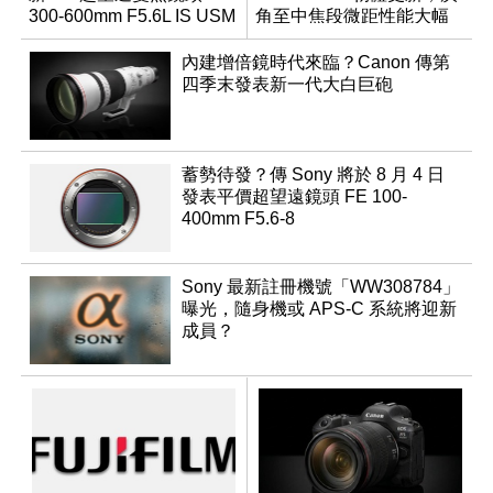
300-600mm F5.6L IS USM
角至中焦段微距性能大幅
升級
內建增倍鏡時代來臨？Canon 傳第
四季末發表新一代大白巨砲
蓄勢待發？傳 Sony 將於 8 月 4 日
發表平價超望遠鏡頭 FE 100-
400mm F5.6-8
Sony 最新註冊機號「WW308784」
曝光，隨身機或 APS-C 系統將迎新
成員？