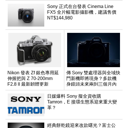
Sony 正式在台發表 Cinema Line
FX5 全片幅電影攝影機，建議售價
NT$144,980
Nikon 發表 Zf 銀色專用延
傳 Sony 雙處理器與全域快
伸握把與 Z 70-200mm
門新機即將現身？多款機
F2.8 II 最新韌體更新
身鏡頭未來兩到三個月內
有望登場
日媒爆料 Sony 擬全資收購
Tamron，E 接環生態系迎來重大變
革？
經典餅乾鏡迎來改款曙光？富士公