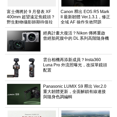
富士傳將於 9 月發表 XF
Canon 釋出 EOS R5 Mark
400mm 超望遠定焦鏡頭？
II 最新韌體 Ver.1.3.1，修正
野生動物攝影師期待值拉
全域 AF 操作失效問題
滿
經典計畫大復活？Nikon 傳將重啟
曾經胎死腹中的 DL 系列高階隨身機
雲台相機再添新成員？Insta360
Luna Pro 外流照曝光，改採單鏡頭
配置
Panasonic LUMIX S9 釋出 Ver.2.0
重大韌體更新，全面解鎖有線連接
與隨身色調編輯