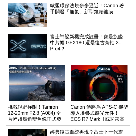
歐盟環保法規步步逼近！Canon 著
手開發「無氟」新型鏡頭鍍膜
富士神祕新機完成註冊！會是旗艦
中片幅 GFX180 還是復古旁軸 X-
Pro4？
挑戰視野極限！Tamron
Canon 傳將為 APS-C 機型
12-20mm F2.8 (A084) 全
導入堆疊式感光元件！
片幅超廣角變焦鏡正式發
EOS R7 Mark II 或迎來高
表
速讀出升級
經典復古血統再現？富士下一代旗