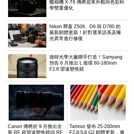
艦相機 X-T6 傳將迎來外觀與色彩科
學雙重優化
Nikon 釋蓋 Z50II、D6 與 D780 的
最新韌體更新！針對選單語系及曝
光異常進行修復
德韓光學大廠聯手打造！Samyang
預告 8 月推出 L 接環 60-180mm
F2.8 望遠變焦鏡
Canon 傳將於 9 月推出全
Tamron 發布 25-200mm
新 RF 超望遠變焦鏡頭 RF
F2.8-5.6 G2 韌體更新，廣