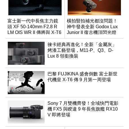
富士新一代中長焦主力鏡
橫拍豎拍補光都沒問題！
頭 XF 50-140mm F2.8 R
神牛發表全新 Godox Lux
LM OIS WR II 傳將與 X-T6
Junior II 復古機頂閃光燈
同步亮相
徠卡經典再進化！全新「金屬灰」
烤漆工藝登場，M11-P、Q3、D-
Lux 8 領銜換裝
巴黎 FUJIKINA 盛會倒數 富士新世
代機皇 X-T6 傳 9 月第一周登場
Sony 7 月雙機齊發！全域快門電影
機 FX5 與睽違 9 年長焦旗艦 RX10
V 即將登場