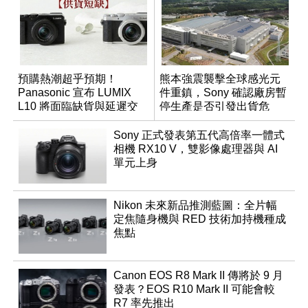
預購熱潮超乎預期！
熊本強震襲擊全球感光元
Panasonic 宣布 LUMIX
件重鎮，Sony 確認廠房暫
L10 將面臨缺貨與延遲交
停生產是否引發出貨危
貨時間
機？
Sony 正式發表第五代高倍率一體式
相機 RX10 V，雙影像處理器與 AI
單元上身
Nikon 未來新品推測藍圖：全片幅
定焦隨身機與 RED 技術加持機種成
焦點
Canon EOS R8 Mark II 傳將於 9 月
發表？EOS R10 Mark II 可能會較
R7 率先推出