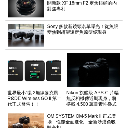
開新款 XF 18mm F2 定焦鏡頭的內
對焦專利
Sony 多款新鏡頭名單曝光！從魚眼
變焦到超望遠定焦原型鏡現身
世界最小1對2無線麥克風
Nikon 旗艦級 APS-C 片幅
RØDE Wireless GO II 第二
無反相機傳近期現身，將
代正式發售！！
搭載 4,500 萬畫素堆疊式
感光元件？
OM SYSTEM OM-5 Mark II 正式登
場！性能全面進化，全新沙漠色吸
睛亮相