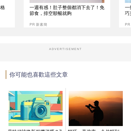
資格
一週有感！肚子整個都消下去了！免
一
節食，排空順暢就夠
巧
PR 新素簡
P
ADVERTISEMENT
你可能也喜歡這些文章