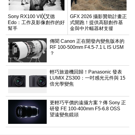
Sony RX100 VII╳艾德
GFX 2026 攝影贊助計畫正
Edo：工作及影像創作的好
式開跑！提供高額創作基
幫手
金與中片幅器材支援
傳聞 Canon 正在開發內變焦版本的
RF 100-500mm F4.5-7.1 L IS USM
？
輕巧旅遊機回歸！Panasonic 發表
LUMIX ZS300：一吋感光元件與 15
倍光學變焦
更輕巧平價的遠攝方案？傳 Sony 正
研發 FE 100-400mm F5-6.8 OSS
望遠變焦鏡頭