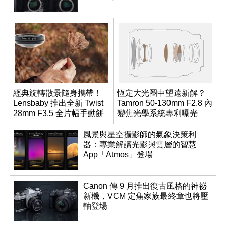
經典旋轉散景隨身攜帶！
恆定大光圈中望遠新解？
Lensbaby 推出全新 Twist
Tamron 50-130mm F2.8 內
28mm F3.5 全片幅手動餅
變焦光學系統專利曝光
乾鏡
風景與星空攝影師的氣象決策利
器：專業解讀光影與雲層的智慧
App「Atmos」登場
Canon 傳 9 月推出復古風格的神祕
新機，VCM 定焦家族最終章也將壓
軸登場