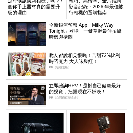
是時候該換新相機了嗎？7
輕巧、高倍率、全片幅到
個你手上器材真的需要升
影音記錄：2026 年最佳旅
級的理由
行相機的選購指南
全新銀河預報 App「Milky Way
Tonight」登場，一鍵掌握最佳拍攝
時機與構圖
脆友都說相見恨晚！苦甜72%比利
時巧克力 大人味爆紅！
PR（哈根達斯）
立即諮詢HPV！是對自己健康最好
的投資，把握現在不嫌晚！
PR（台灣癌症基金會）