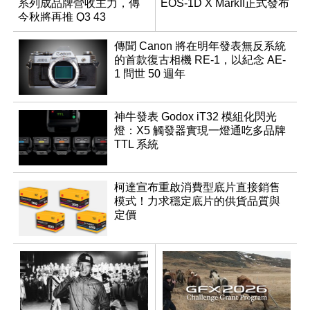
系列成品牌營收主力，傳
EOS-1D X MarkII正式發布
今秋將再推 Q3 43
Monochrom
傳聞 Canon 將在明年發表無反系統
的首款復古相機 RE-1，以紀念 AE-
1 問世 50 週年
神牛發表 Godox iT32 模組化閃光
燈：X5 觸發器實現一燈通吃多品牌
TTL 系統
柯達宣布重啟消費型底片直接銷售
模式！力求穩定底片的供貨品質與
定價