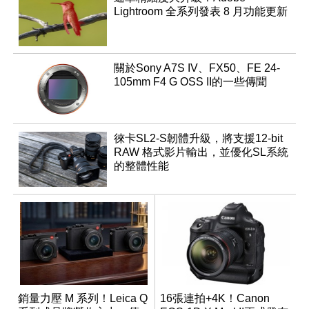
Lightroom 全系列發表 8 月功能更新
關於Sony A7S IV、FX50、FE 24-
105mm F4 G OSS II的一些傳聞
徠卡SL2-S韌體升級，將支援12-bit
RAW 格式影片輸出，並優化SL系統
的整體性能
銷量力壓 M 系列！Leica Q
16張連拍+4K！Canon