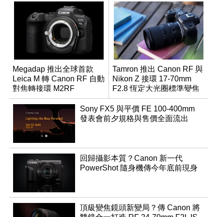
Megadap 推出全球首款
Tamron 推出 Canon RF 與
Leica M 轉 Canon RF 自動
Nikon Z 接環 17-70mm
對焦轉接環 M2RF
F2.8 恆定大光圈標準變焦
鏡
Sony FX5 與平價 FE 100-400mm
發表會前夕規格與售價全面流出
回歸攝影本質？Canon 新一代
PowerShot 隨身機傳今年底前現身
頂級變焦鏡頭新變局？傳 Canon 將