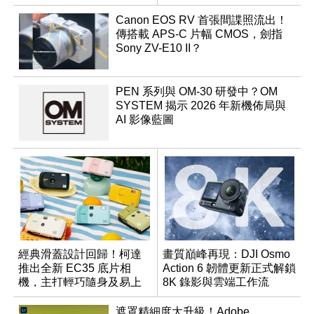
升！
Canon EOS RV 首張間諜照流出！
傳搭載 APS-C 片幅 CMOS，劍指
Sony ZV-E10 II？
PEN 系列與 OM-30 研發中？OM
SYSTEM 揭示 2026 年新機佈局與
AI 影像藍圖
經典滑蓋設計回歸！柯達
畫質巔峰再現：DJI Osmo
推出全新 EC35 底片相
Action 6 韌體更新正式解鎖
機，主打輕巧隨身及易上
8K 錄影與雲端工作流
手
遮罩精細度大升級！Adobe