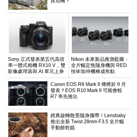
貨危機？
Sony 正式發表第五代高倍
Nikon 未來新品推測藍圖：
率一體式相機 RX10 V，雙
全片幅定焦隨身機與 RED
影像處理器與 AI 單元上身
技術加持機種成焦點
Canon EOS R8 Mark II 傳將於 9 月
發表？EOS R10 Mark II 可能會較
R7 率先推出
經典旋轉散景隨身攜帶！Lensbaby
推出全新 Twist 28mm F3.5 全片幅
手動餅乾鏡