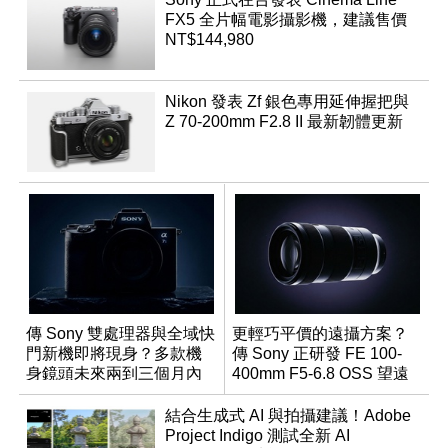
FX5 全片幅電影攝影機，建議售價
NT$144,980
Nikon 發表 Zf 銀色專用延伸握把與
Z 70-200mm F2.8 II 最新韌體更新
傳 Sony 雙處理器與全域快
更輕巧平價的遠攝方案？
門新機即將現身？多款機
傳 Sony 正研發 FE 100-
身鏡頭未來兩到三個月內
400mm F5-6.8 OSS 望遠
有望登場
變焦鏡頭
結合生成式 AI 與拍攝建議！Adobe
Project Indigo 測試全新 AI