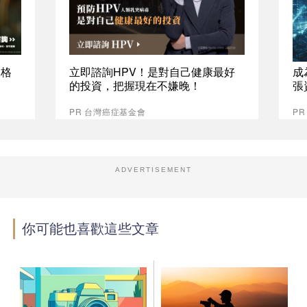
資格
立即諮詢HPV！是對自己健康最好
成
的投資，把握現在不嫌晚！
張
PR 台灣癌症基金會
P
ADVERTISEMENT
你可能也喜歡這些文章