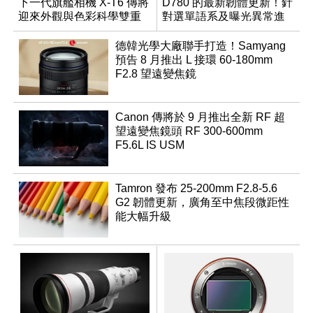
下一代旗艦相機 X-T6 傳將
D780 的最新韌體更新！針
迎來外觀與色彩科學雙重
對選單語系及曝光異常進
優化
行修復
德韓光學大廠聯手打造！Samyang
預告 8 月推出 L 接環 60-180mm
F2.8 望遠變焦鏡
Canon 傳將於 9 月推出全新 RF 超
望遠變焦鏡頭 RF 300-600mm
F5.6L IS USM
Tamron 發布 25-200mm F2.8-5.6
G2 韌體更新，廣角至中焦段微距性
能大幅升級