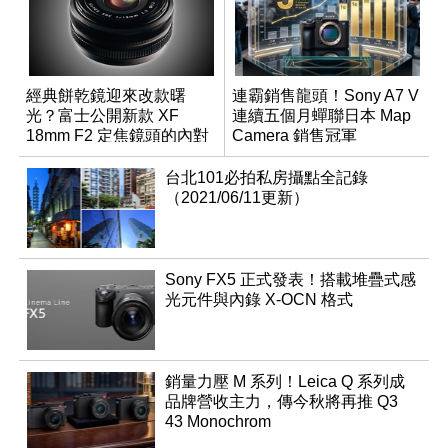
經典餅乾鏡迎來改款曙
連霸銷售龍頭！Sony A7 V
光？富士公開新款 XF
連續五個月蟬聯日本 Map
18mm F2 定焦鏡頭的內對
Camera 銷售冠軍
焦專利
台北101必拍私房攝點全記錄
（2021/06/11更新）
Sony FX5 正式發表！搭載堆疊式感
光元件與內錄 X-OCN 格式
銷量力壓 M 系列！Leica Q 系列成
品牌營收主力，傳今秋將再推 Q3
43 Monochrom