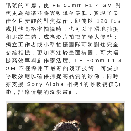
訊號的回應，使 FE 50mm F1.4 GM 對
焦更為精準並將震動降至最低，實現了最
佳化且安靜的對焦操作，即使以 120 fps
或其他高格率拍攝時，也可以平滑地捕捉
和追蹤主體，成為影片拍攝的極大優勢；
獨立工作者或小型拍攝團隊可將對焦完全
交給相機，更加專注於畫面構圖，可大幅
提高效率與創作靈活度。FE 50mm F1.4
GM 不僅採用了最新的鏡頭技術，可減少
呼吸效應以確保捕捉高品質的影像，同時
亦支援 Sony Alpha 相機4的呼吸補償功
能，記錄流暢的錄影畫面。