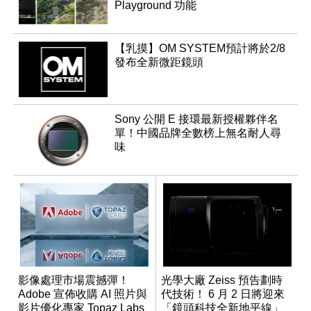
Playground 功能
【乳摸】OM SYSTEM預計將於2/8
發布全新微距鏡頭
Sony 公開 E 接環最新授權夥伴名
單！中國品牌全數榜上無名耐人尋
味
影像處理市場震撼彈！
光學大廠 Zeiss 預告劃時
Adobe 宣佈收購 AI 照片與
代技術！ 6 月 2 日將迎來
影片優化專家 Topaz Labs
「鏡頭科技全新地平線」