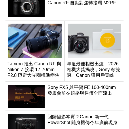
Canon RF 自動對焦轉接環 M2RF
Tamron 推出 Canon RF 與
年度最佳相機出爐！2026
Nikon Z 接環 17-70mm
相機大獎揭曉，Sony 奪雙
F2.8 恆定大光圈標準變焦
冠、Canon 獲用戶青睞
鏡
Sony FX5 與平價 FE 100-400mm
發表會前夕規格與售價全面流出
回歸攝影本質？Canon 新一代
PowerShot 隨身機傳今年底前現身