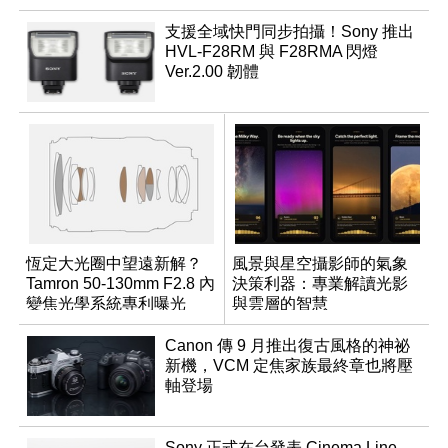
支援全域快門同步拍攝！Sony 推出
HVL-F28RM 與 F28RMA 閃燈
Ver.2.00 韌體
恆定大光圈中望遠新解？
風景與星空攝影師的氣象
Tamron 50-130mm F2.8 內
決策利器：專業解讀光影
變焦光學系統專利曝光
與雲層的智慧
App「Atmos」登場
Canon 傳 9 月推出復古風格的神祕
新機，VCM 定焦家族最終章也將壓
軸登場
Sony 正式在台發表 Cinema Line