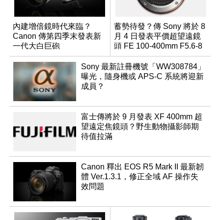
內建增倍鏡時代來臨？
蓄勢待發？傳 Sony 將於 8
Canon 傳第四季末發表新
月 4 日發表平價超望遠鏡
一代大白巨砲
頭 FE 100-400mm F5.6-8
Sony 最新註冊機號「WW308784」
曝光，隨身機或 APS-C 系統將迎新
成員？
富士傳將於 9 月發表 XF 400mm 超
望遠定焦鏡頭？野生動物攝影師期
待值拉滿
Canon 釋出 EOS R5 Mark II 最新韌
體 Ver.1.3.1，修正全域 AF 操作失
效問題