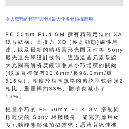
令人驚豔的輕巧設計與最大化多元拍攝應用
FE 50mm F1.4 GM 擁有精確定位的 XA
鏡片結構、高推力 XD (極高動態)線性馬
達，以及最新的精巧圓形光圈元件等 Sony
最先進光學設計技術，透過這些元素是讓
大光圈高解析度鏡頭兼具小巧體積的關鍵
(鏡頭直徑僅有80.6mm/長96.0mm/重
516克)，相較於相同規格的傳統型號鏡頭2
相比，重量輕約33%、體積也減小了
15%。
輕量小巧的 FE 50mm F1.4 GM 搭配同
樣輕便的 Sony 相機機身，能完美應用於
多元動靜態影像拍攝需求；憑藉著絕佳機