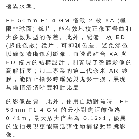
優異水準。
FE 50mm F1.4 GM 搭載 2 枚 XA (極
限非球面) 鏡片，能有效地校正像面彎曲和
大多數類型的像差。此外，配備一枚 ED
(超低色散) 鏡片，可抑制色差、避免滲色
以確保清晰銳利影像，而透過結合 XA 與
ED 鏡片的結構設計，則實現了整體影像的
高解析度；加上專業的第二代奈米 AR 鍍
膜，能防止攝影時耀光與鬼影干擾，展現
具備精湛清晰度和對比度
的影像品質。此外，使用自動對焦時，FE
50mm F1.4 GM 的最小對焦距離僅為
0.41m，最大放大倍率為 0.16x1，優異
的近拍表現更能靈活彈性地捕捉動靜態影
像。