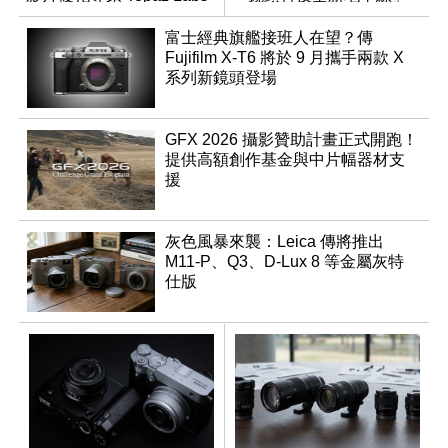
富士經典旗艦接班人在望？傳
Fujifilm X-T6 將於 9 月攜手兩款 X
系列新鏡頭登場
GFX 2026 攝影贊助計畫正式開跑！
提供高額創作基金與中片幅器材支
援
灰色風暴來襲：Leica 傳將推出
M11-P、Q3、D-Lux 8 等金屬灰特
仕版