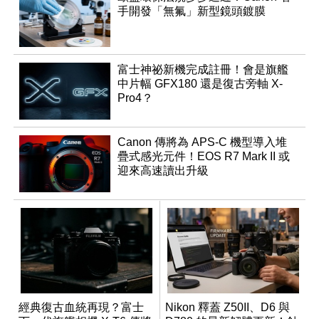
手開發「無氟」新型鏡頭鍍膜
富士神祕新機完成註冊！會是旗艦
中片幅 GFX180 還是復古旁軸 X-
Pro4？
Canon 傳將為 APS-C 機型導入堆
疊式感光元件！EOS R7 Mark II 或
迎來高速讀出升級
經典復古血統再現？富士
Nikon 釋蓋 Z50II、D6 與