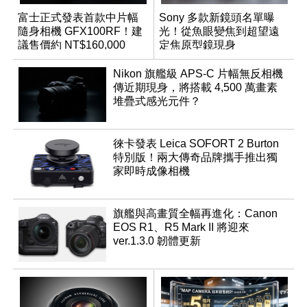
富士正式發表首款中片幅
Sony 多款新鏡頭名單曝
隨身相機 GFX100RF！建
光！從魚眼變焦到超望遠
議售價約 NT$160,000
定焦原型鏡現身
Nikon 旗艦級 APS-C 片幅無反相機
傳近期現身，將搭載 4,500 萬畫素
堆疊式感光元件？
徠卡發表 Leica SOFORT 2 Burton
特別版！兩大傳奇品牌攜手推出獨
家即時成像相機
旗艦與高畫質全幅再進化：Canon
EOS R1、R5 Mark II 將迎來
ver.1.3.0 韌體更新