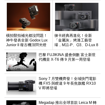
橫拍豎拍補光都沒問題！
徠卡經典再進化！全新
神牛發表全新 Godox Lux
「金屬灰」烤漆工藝登
Junior II 復古機頂閃光燈
場，M11-P、Q3、D-Lux 8
領銜換裝
巴黎 FUJIKINA 盛會倒數 富士新世
代機皇 X-T6 傳 9 月第一周登場
Sony 7 月雙機齊發！全域快門電影
機 FX5 與睽違 9 年長焦旗艦 RX10
V 即將登場
Megadap 推出全球首款 Leica M 轉