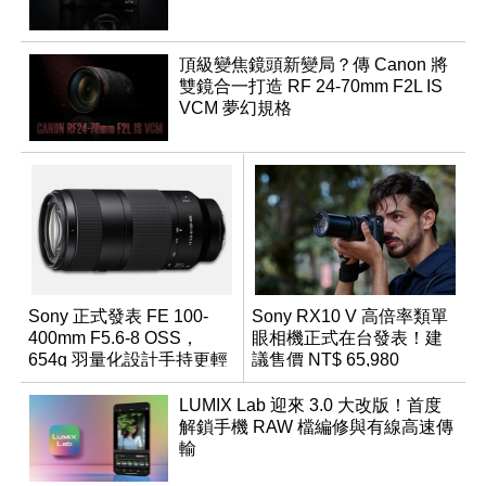
頂級變焦鏡頭新變局？傳 Canon 將
雙鏡合一打造 RF 24-70mm F2L IS
VCM 夢幻規格
Sony 正式發表 FE 100-
Sony RX10 V 高倍率類單
400mm F5.6-8 OSS，
眼相機正式在台發表！建
654g 羽量化設計手持更輕
議售價 NT$ 65,980
鬆
LUMIX Lab 迎來 3.0 大改版！首度
解鎖手機 RAW 檔編修與有線高速傳
輸