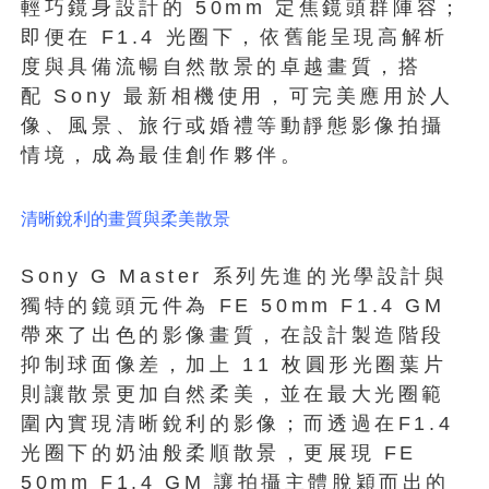
輕巧鏡身設計的 50mm 定焦鏡頭群陣容；
即便在 F1.4 光圈下，依舊能呈現高解析
度與具備流暢自然散景的卓越畫質，搭
配 Sony 最新相機使用，可完美應用於人
像、風景、旅行或婚禮等動靜態影像拍攝
情境，成為最佳創作夥伴。
清晰銳利的畫質與柔美散景
Sony G Master 系列先進的光學設計與
獨特的鏡頭元件為 FE 50mm F1.4 GM
帶來了出色的影像畫質，在設計製造階段
抑制球面像差，加上 11 枚圓形光圈葉片
則讓散景更加自然柔美，並在最大光圈範
圍內實現清晰銳利的影像；而透過在F1.4
光圈下的奶油般柔順散景，更展現 FE
50mm F1.4 GM 讓拍攝主體脫穎而出的