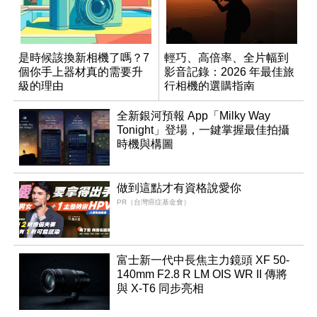
是時候該換新相機了嗎？7
輕巧、高倍率、全片幅到
個你手上器材真的需要升
影音記錄：2026 年最佳旅
級的理由
行相機的選購指南
全新銀河預報 App「Milky Way
Tonight」登場，一鍵掌握最佳拍攝
時機與構圖
做到這點才有資格說愛你
PR（台灣癌症基金會）
富士新一代中長焦主力鏡頭 XF 50-
140mm F2.8 R LM OIS WR II 傳將
與 X-T6 同步亮相