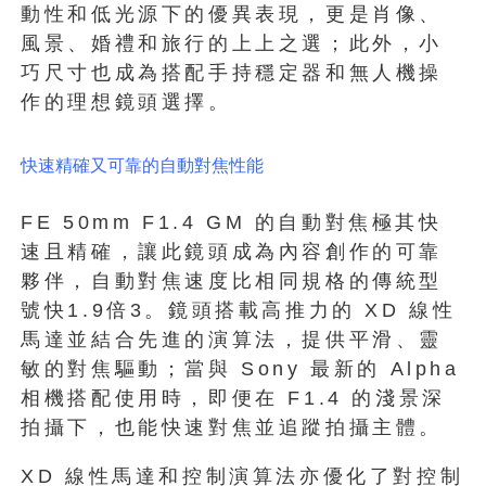
動性和低光源下的優異表現，更是肖像、
風景、婚禮和旅行的上上之選；此外，小
巧尺寸也成為搭配手持穩定器和無人機操
作的理想鏡頭選擇。
快速精確又可靠的⾃動對焦性能
FE 50mm F1.4 GM 的自動對焦極其快
速且精確，讓此鏡頭成為內容創作的可靠
夥伴，自動對焦速度比相同規格的傳統型
號快1.9倍3。鏡頭搭載高推力的 XD 線性
⾺達並結合先進的演算法，提供平滑、靈
敏的對焦驅動；當與 Sony 最新的 Alpha
相機搭配使用時，即便在 F1.4 的淺景深
拍攝下，也能快速對焦並追蹤拍攝主體。
XD 線性⾺達和控制演算法亦優化了對控制