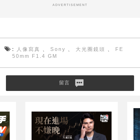
ADVERTISEMENT
人像寫真
Sony
大光圈鏡頭
FE
、
、
、
50mm F1.4 GM
留言