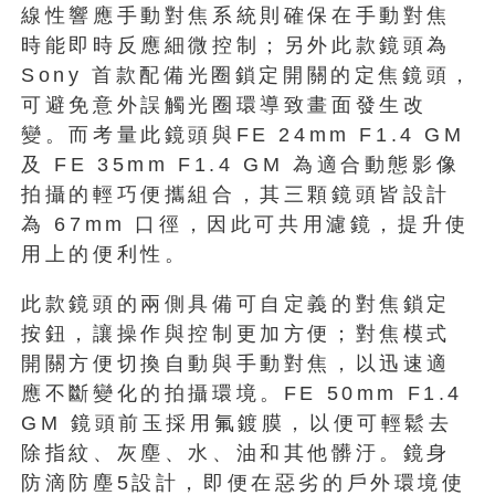
線性響應手動對焦系統則確保在手動對焦
時能即時反應細微控制；另外此款鏡頭為
Sony 首款配備光圈鎖定開關的定焦鏡頭，
可避免意外誤觸光圈環導致畫⾯發⽣改
變。而考量此鏡頭與FE 24mm F1.4 GM
及 FE 35mm F1.4 GM 為適合動態影像
拍攝的輕巧便攜組合，其三顆鏡頭皆設計
為 67mm 口徑，因此可共用濾鏡，提升使
用上的便利性。
此款鏡頭的兩側具備可⾃定義的對焦鎖定
按鈕，讓操作與控制更加方便；對焦模式
開關方便切換⾃動與⼿動對焦，以迅速適
應不斷變化的拍攝環境。FE 50mm F1.4
GM 鏡頭前玉採用氟鍍膜，以便可輕鬆去
除指紋、灰塵、水、油和其他髒汙。鏡身
防滴防塵5設計，即便在惡劣的戶外環境使