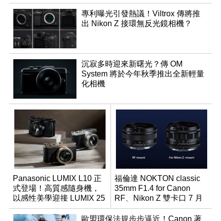
專利曝光引發熱議！Viltrox 傳將推
出 Nikon Z 接環無反光鏡相機？
沉寂多時迎來新曙光？傳 OM
System 將於今年秋季推出全新輕量
化相機
Panasonic LUMIX L10 正
福倫達 NOKTON classic
式登場！高質感隨身機，
35mm F1.4 for Canon
以感性美學迎接 LUMIX 25
RF、Nikon Z 雙卡口 7 月
週年
同步登台
歐盟環保法規步步逼近！Canon 著