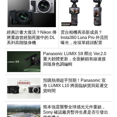
經典計畫大復活？Nikon 傳
雲台相機再添新成員？
將重啟曾經胎死腹中的 DL
Insta360 Luna Pro 外流照
系列高階隨身機
曝光，改採單鏡頭配置
Panasonic LUMIX S9 釋出 Ver.2.0
重大韌體更新，全面解鎖有線連接
與隨身色調編輯
預購熱潮超乎預期！Panasonic 宣
布 LUMIX L10 將面臨缺貨與延遲交
貨時間
熊本強震襲擊全球感光元件重鎮，
Sony 確認廠房暫停生產是否引發出