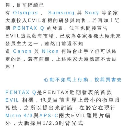
舞，目前陸續已
有
Olympus
、
Samsung
與
Sony
等多家
大廠投入EVIL相機的研發與銷售，若再加上近
期
PENTAX Q
的發表，似乎也間接宣告
EVIL
這塊藍海市場，已成為各家相機大廠未來
發展主力之一，雖然目前還不知
道
Canon
與
Nikon
何時會出手？但可以確
定的是，若有商機，上述兩家大廠應該不會缺
席！
心動不如馬上行動，按我買書去
是PENTAX近期發表的首款
PENTAX Q
相機，也是目前世界上最小的微單眼
EVIL
相機，之所以提出來討論，在於它在現行
與
兩大EVIL運用片幅
Micro 4/3
APS-C
外，大膽採用1/2.3吋背光式