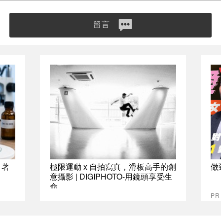
留言
 著
極限運動 x 自拍寫真，滑板高手的創
做
意攝影 | DIGIPHOTO-用鏡頭享受生
命
P