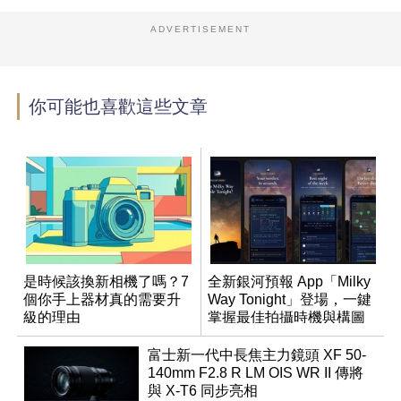
ADVERTISEMENT
你可能也喜歡這些文章
是時候該換新相機了嗎？7
全新銀河預報 App「Milky
個你手上器材真的需要升
Way Tonight」登場，一鍵
級的理由
掌握最佳拍攝時機與構圖
富士新一代中長焦主力鏡頭 XF 50-
140mm F2.8 R LM OIS WR II 傳將
與 X-T6 同步亮相