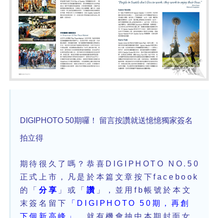
DIGIPHOTO 50期囉！ 留言按讚就送憶憶獨家簽名
拍立得
期待很久了嗎？恭喜DIGIPHOTO NO.50
正式上市，凡是於本篇文章按下facebook
的「
分享
」或「
讚
」，並用fb帳號於本文
末簽名留下
「DIGIPHOTO 50期，再創
下個新高峰」
，就有機會抽中本期封面女