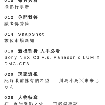
010 每月必看
攝影行事曆
012 你問我答
讀者傳聲筒
014 SnapShot
數位市場新知
018 新機剖析 入手必看
Sony NEX-C3 v.s. Panasonic LUMIX
DMC-GF3
020 玩家透視
記錄眼前擁有的希望 － 川島小鳥╳未来ち
ゃん
028 人物特寫
在 逐光獵影之外 － 范毅舜專訪