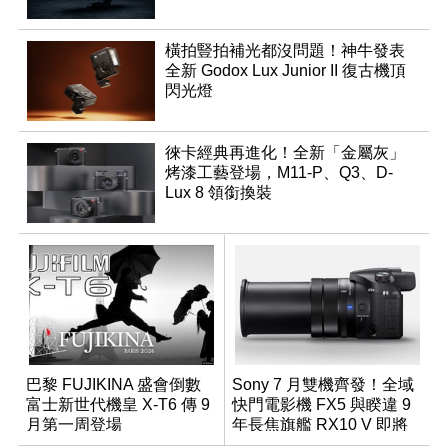
橫拍豎拍補光都沒問題！神牛發表
全新 Godox Lux Junior II 復古機頂
閃光燈
徠卡經典再進化！全新「金屬灰」
烤漆工藝登場，M11-P、Q3、D-
Lux 8 領銜換裝
巴黎 FUJIKINA 盛會倒數
Sony 7 月雙機齊發！全域
富士新世代機皇 X-T6 傳 9
快門電影機 FX5 與睽違 9
月第一周登場
年長焦旗艦 RX10 V 即將
登場