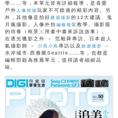
學……等，本單元皆有詳細報導，是喜愛
戶外
玩家不可錯過的精彩內容。另
人像拍攝
外，其他像是拍好
的12大建議、鬼
建築攝影
月瘋攝影、人像外拍
教學、攝影眼
編修後製
的培養（框景╳用畫中畫來訴說故事）、
在逐光獵影之外 － 范毅舜專訪、日本超人
氣攝影師 －
專訪以及
－
川島小鳥
旅遊攝影
水岸城市‧西雅圖Seattle……等，也都是
編輯部頗為推薦單元，值得讀者細細品
味。