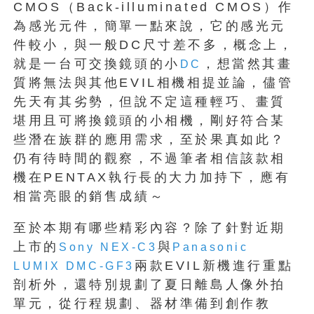
CMOS（Back-illuminated CMOS）作
為感光元件，簡單一點來說，它的感光元
件較小，與一般DC尺寸差不多，概念上，
就是一台可交換鏡頭的小
，想當然其畫
DC
質將無法與其他EVIL相機相提並論，儘管
先天有其劣勢，但說不定這種輕巧、畫質
堪用且可將換鏡頭的小相機，剛好符合某
些潛在族群的應用需求，至於果真如此？
仍有待時間的觀察，不過筆者相信該款相
機在PENTAX執行長的大力加持下，應有
相當亮眼的銷售成績～
至於本期有哪些精彩內容？除了針對近期
上市的
與
Sony NEX-C3
Panasonic
兩款EVIL新機進行重點
LUMIX DMC-GF3
剖析外，還特別規劃了夏日離島人像外拍
單元，從行程規劃、器材準備到創作教