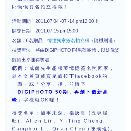
郎憶憶簽名拍立得哦！
活動期間：2011.07.04~07~14 pm12:00止
開獎日期：2011.07.15 pm15:00
名額：6名贈品：
憶憶獨家簽名拍立得
（隨機贈送）
抽獎辦法：將由DIGIPHOTO F4男孩團體，以雄偉姿
態抽出幸運得獎者
範例：
威爾先生想帶著憶憶簽名照回家，
於本文首頁或頁尾處按下facebook的
「讚」或「分享」後，並留下
「
DIGIPHOTO 50期，再創下個新高
峰
」字樣就OK囉！
得獎名單：攝事未深、楊唐旺 (五更腸
旺)、Allen Lin、Yi-Ting Cheng、
Camphor Li、Quan Chen (陳瑛琨)、