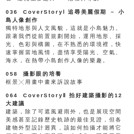
036 CoverStoryⅠ 追尋美麗假期 － 小
島人像創作
獨特地形與人文風貌，這就是小島魅力。
跟著我們從前置規劃開始，運用地形、採
光、色彩與構圖，在不熟悉的環境裡，快
速掌握當地風情，盡情享受陽光、空氣、
海水，在熱帶小島創作人像的樂趣。
058 攝影眼的培養
框景╳用畫中畫來訴說故事
064 CoverStoryⅡ 拍好建築攝影的12
大建議
建築，除了可遮風避雨外，也是展現空間
美感甚至記錄歷史軌跡的最佳見證，但各
建物外型設計迥異，該如何拍攝才能將它