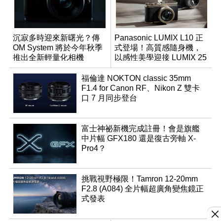
沉寂多時迎來新曙光？傳
Panasonic LUMIX L10 正
OM System 將於今年秋季
式登場！高質感隨身機，
推出全新輕量化相機
以感性美學迎接 LUMIX 25
週年
福倫達 NOKTON classic 35mm
F1.4 for Canon RF、Nikon Z 雙卡
口 7 月同步登台
富士神祕新機完成註冊！會是旗艦
中片幅 GFX180 還是復古旁軸 X-
Pro4？
挑戰視野極限！Tamron 12-20mm
F2.8 (A084) 全片幅超廣角變焦鏡正
式發表