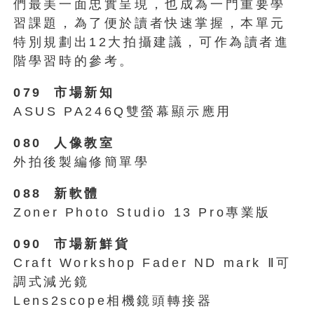
們最美一面忠實呈現，也成為一門重要學
習課題，為了便於讀者快速掌握，本單元
特別規劃出12大拍攝建議，可作為讀者進
階學習時的參考。
079 市場新知
ASUS PA246Q雙螢幕顯示應用
080 人像教室
外拍後製編修簡單學
088 新軟體
Zoner Photo Studio 13 Pro專業版
090 市場新鮮貨
Craft Workshop Fader ND mark Ⅱ可
調式減光鏡
Lens2scope相機鏡頭轉接器