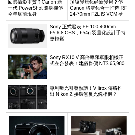
回歸攝影本質？Canon 新
頂級變焦鏡頭新變局？傳
一代 PowerShot 隨身機傳
Canon 將雙鏡合一打造 RF
今年底前現身
24-70mm F2L IS VCM 夢
幻規格
Sony 正式發表 FE 100-400mm
F5.6-8 OSS，654g 羽量化設計手持
更輕鬆
Sony RX10 V 高倍率類單眼相機正
式在台發表！建議售價 NT$ 65,980
專利曝光引發熱議！Viltrox 傳將推
出 Nikon Z 接環無反光鏡相機？