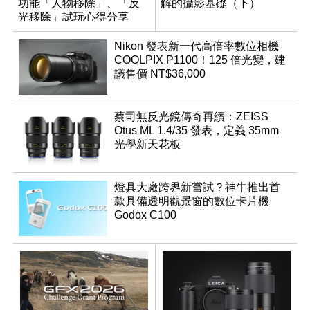
功能「人物移除」、「反
解的攝影基礎（下）
光移除」試玩心得分享
Nikon 發表新一代高倍率數位相機
COOLPIX P1100！125 倍光變，建
議售價 NT$36,000
蔡司無反光鏡傳奇再續：ZEISS
Otus ML 1.4/35 發表，定義 35mm
光學新天花板
燈具大廠跨界新嘗試？神牛推出首
款具備透明觀景窗的數位卡片機
Godox C100