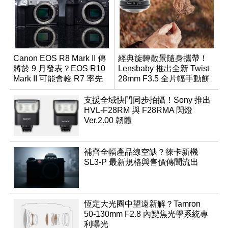
Canon EOS R8 Mark II 傳
經典旋轉散景隨身攜帶！
將於 9 月發表？EOS R10
Lensbaby 推出全新 Twist
Mark II 可能會較 R7 率先
28mm F3.5 全片幅手動餅
推出
乾鏡
支援全域快門同步拍攝！Sony 推出
HVL-F28RM 與 F28RMA 閃燈
Ver.2.00 韌體
補齊全幅產品線空缺？徠卡新機
SL3-P 最新規格與售價傳聞流出
恆定大光圈中望遠新解？Tamron
50-130mm F2.8 內變焦光學系統專
利曝光