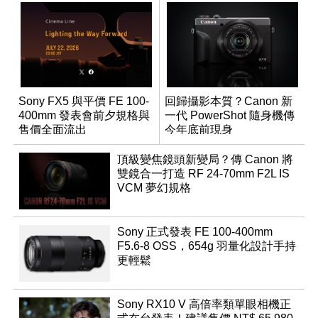
Sony FX5 與平價 FE 100-
回歸攝影本質？Canon 新
400mm 發表會前夕規格與
一代 PowerShot 隨身機傳
售價全面流出
今年底前現身
頂級變焦鏡頭新變局？傳 Canon 將
雙鏡合一打造 RF 24-70mm F2L IS
VCM 夢幻規格
Sony 正式發表 FE 100-400mm
F5.6-8 OSS，654g 羽量化設計手持
更輕鬆
Sony RX10 V 高倍率類單眼相機正