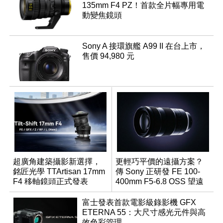
135mm F4 PZ！首款全片幅專用電
動變焦鏡頭
Sony A 接環旗艦 A99 II 在台上市，
售價 94,980 元
超廣角建築攝影新選擇，
更輕巧平價的遠攝方案？
銘匠光學 TTArtisan 17mm
傳 Sony 正研發 FE 100-
F4 移軸鏡頭正式發表
400mm F5-6.8 OSS 望遠
變焦鏡頭
富士發表首款電影級錄影機 GFX
ETERNA 55：大尺寸感光元件與高
效色彩管理