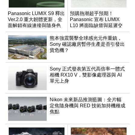
Panasonic LUMIX S9 釋出
預購熱潮超乎預期！
Ver.2.0 重大韌體更新，全
Panasonic 宣布 LUMIX
面解鎖有線連接與隨身色
L10 將面臨缺貨與延遲交
調編輯
貨時間
熊本強震襲擊全球感光元件重鎮，
Sony 確認廠房暫停生產是否引發出
貨危機？
Sony 正式發表第五代高倍率一體式
相機 RX10 V，雙影像處理器與 AI
單元上身
Nikon 未來新品推測藍圖：全片幅
定焦隨身機與 RED 技術加持機種成
焦點