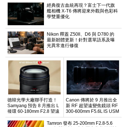
經典復古血統再現？富士下一代旗
艦相機 X-T6 傳將迎來外觀與色彩科
學雙重優化
Nikon 釋蓋 Z50II、D6 與 D780 的
最新韌體更新！針對選單語系及曝
光異常進行修復
德韓光學大廠聯手打造！
Canon 傳將於 9 月推出全
Samyang 預告 8 月推出 L
新 RF 超望遠變焦鏡頭 RF
接環 60-180mm F2.8 望遠
300-600mm F5.6L IS USM
變焦鏡
Tamron 發布 25-200mm F2.8-5.6