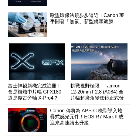
歐盟環保法規步步逼近！Canon 著
手開發「無氟」新型鏡頭鍍膜
富士神祕新機完成註冊！
挑戰視野極限！Tamron
會是旗艦中片幅 GFX180
12-20mm F2.8 (A084) 全
還是復古旁軸 X-Pro4？
片幅超廣角變焦鏡正式發
表
Canon 傳將為 APS-C 機型導入堆
疊式感光元件！EOS R7 Mark II 或
迎來高速讀出升級