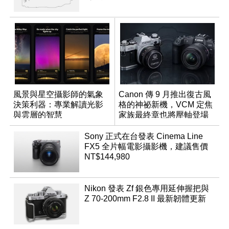
風景與星空攝影師的氣象
Canon 傳 9 月推出復古風
決策利器：專業解讀光影
格的神祕新機，VCM 定焦
與雲層的智慧
家族最終章也將壓軸登場
App「Atmos」登場
Sony 正式在台發表 Cinema Line
FX5 全片幅電影攝影機，建議售價
NT$144,980
Nikon 發表 Zf 銀色專用延伸握把與
Z 70-200mm F2.8 II 最新韌體更新