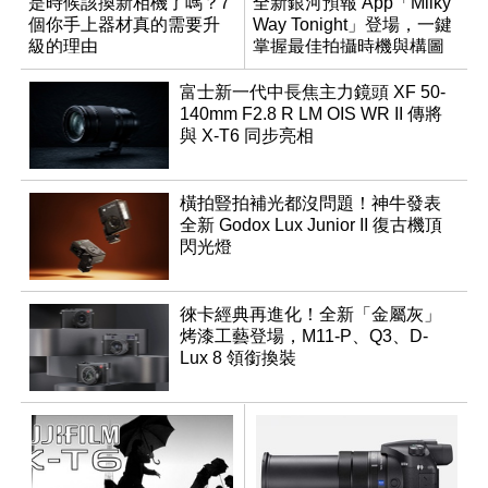
是時候該換新相機了嗎？7
全新銀河預報 App「Milky
個你手上器材真的需要升
Way Tonight」登場，一鍵
級的理由
掌握最佳拍攝時機與構圖
富士新一代中長焦主力鏡頭 XF 50-
140mm F2.8 R LM OIS WR II 傳將
與 X-T6 同步亮相
橫拍豎拍補光都沒問題！神牛發表
全新 Godox Lux Junior II 復古機頂
閃光燈
徠卡經典再進化！全新「金屬灰」
烤漆工藝登場，M11-P、Q3、D-
Lux 8 領銜換裝