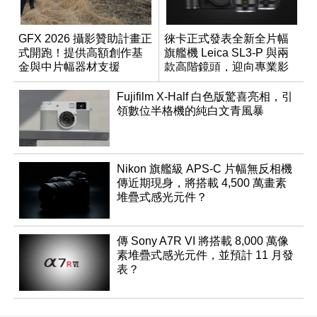
GFX 2026 攝影贊助計畫正
徠卡正式發表全新全片幅
式開跑！提供高額創作基
旗艦機 Leica SL3-P 與兩
金與中片幅器材支援
款高階鏡頭，迎向專業影
音全方位演進
Fujifilm X-Half 白色版驚喜亮相，引
領數位半格機的純白文青風暴
Nikon 旗艦級 APS-C 片幅無反相機
傳近期現身，將搭載 4,500 萬畫素
堆疊式感光元件？
傳 Sony A7R VI 將搭載 8,000 萬像
素堆疊式感光元件，並預計 11 月發
表？