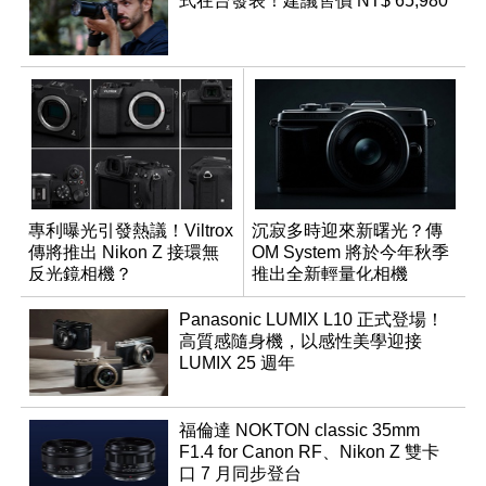
式在台發表！建議售價 NT$ 65,980
專利曝光引發熱議！Viltrox
沉寂多時迎來新曙光？傳
傳將推出 Nikon Z 接環無
OM System 將於今年秋季
反光鏡相機？
推出全新輕量化相機
Panasonic LUMIX L10 正式登場！
高質感隨身機，以感性美學迎接
LUMIX 25 週年
福倫達 NOKTON classic 35mm
F1.4 for Canon RF、Nikon Z 雙卡
口 7 月同步登台