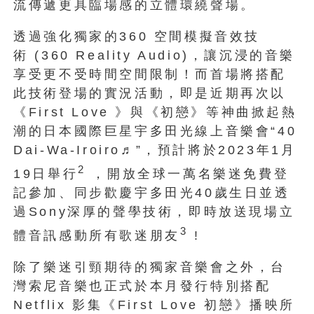
流傳遞更具臨場感的立體環繞聲場。
透過強化獨家的360 空間模擬音效技
術 (360 Reality Audio)，讓沉浸的音樂
享受更不受時間空間限制！而首場將搭配
此技術登場的實況活動，即是近期再次以
《First Love 》與《初戀》等神曲掀起熱
潮的日本國際巨星宇多田光線上音樂會“40
Dai-Wa-Iroiro♬”，預計將於2023年1月
2
19日舉行
，開放全球一萬名樂迷免費登
記參加、同步歡慶宇多田光40歲生日並透
過Sony深厚的聲學技術，即時放送現場立
3
體音訊感動所有歌迷朋友
!
除了樂迷引頸期待的獨家音樂會之外，台
灣索尼音樂也正式於本月發行特別搭配
Netflix 影集《First Love 初戀》播映所