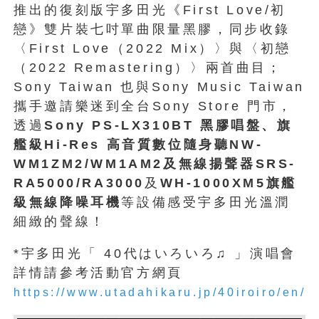
推出的復刻版宇多田光《First Love/初
戀》雙片裝七吋單曲限量黑膠，同步收錄
〈First Love（2022 Mix）〉與〈初戀
（2022 Remastering）〉兩首曲目；
Sony Taiwan 也與Sony Music Taiwan
攜手邀請樂迷到全台Sony Store 門市，
透過
Sony
PS-LX310BT
黑膠唱盤、旗
艦級Hi-Res
高音質數位隨身聽NW-
WM1ZM2/WM1AM2
及無線揚聲器SRS-
RA5000/RA3000
及
WH-1000XM5
旗艦
級無線降噪耳機
等設備感受宇多田光溫潤
細緻的聲線！
*宇多田光「 40代はいろいろ♫ 」演唱會
詳情請參考活動官方網頁
https://www.utadahikaru.jp/40iroiro/en/