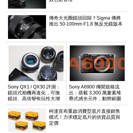
傳奇大光圈鏡頭回歸？Sigma 傳將
推出 50-100mm F1.8 無反光鏡版本
Sony QX1 / QX30 評測：
Sony A6900 傳聞規格流
鏡頭式相機再進化，可換
出：搭載 3,300 萬畫素堆
鏡頭、高倍變焦玩性大增
疊式感光元件，動態範圍
超過 15 級
柯達宣布重啟消費型底片直接銷售
模式！力求穩定底片的供貨品質與
定價