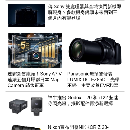
傳 Sony 雙處理器與全域快門新機即
將現身？多款機身鏡頭未來兩到三
個月內有望登場
連霸銷售龍頭！Sony A7 V
Panasonic無預警發表
連續五個月蟬聯日本 Map
LUMIX DC-FZ85D！光學
Camera 銷售冠軍
不變，主要改善EVF和螢
幕解析度
神牛推出 Godox iT20 和 iT22 超迷
你閃光燈，攝影配件再添新選擇
Nikon宣布開發NIKKOR Z 28-