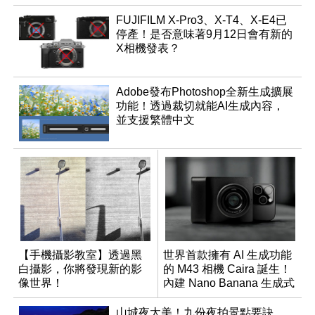
FUJIFILM X-Pro3、X-T4、X-E4已
停產！是否意味著9月12日會有新的
X相機發表？
Adobe發布Photoshop全新生成擴展
功能！透過裁切就能AI生成內容，
並支援繁體中文
【手機攝影教室】透過黑
世界首款擁有 AI 生成功能
白攝影，你將發現新的影
的 M43 相機 Caira 誕生！
像世界！
內建 Nano Banana 生成式
AI
山城夜太美！九份夜拍景點要訣、