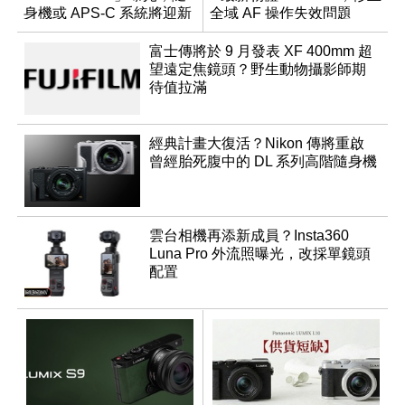
身機或 APS-C 系統將迎新
全域 AF 操作失效問題
成員？
富士傳將於 9 月發表 XF 400mm 超
望遠定焦鏡頭？野生動物攝影師期
待值拉滿
經典計畫大復活？Nikon 傳將重啟
曾經胎死腹中的 DL 系列高階隨身機
雲台相機再添新成員？Insta360
Luna Pro 外流照曝光，改採單鏡頭
配置