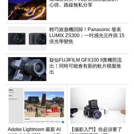
心得、路線無私分享
輕巧旅遊機回歸！Panasonic 發表
LUMIX ZS300：一吋感光元件與 15
倍光學變焦
疑似FUJIFILM GFX100 II實機照流
出！同時可能會有新的軟片模擬推
出
Adobe Lightroom 最新 AI
【攝影入門】你必須要了