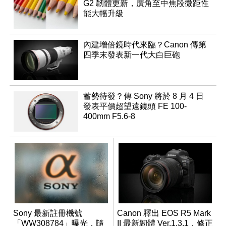
G2 韌體更新，廣角至中焦段微距性
能大幅升級
內建增倍鏡時代來臨？Canon 傳第
四季末發表新一代大白巨砲
蓄勢待發？傳 Sony 將於 8 月 4 日
發表平價超望遠鏡頭 FE 100-
400mm F5.6-8
Sony 最新註冊機號
Canon 釋出 EOS R5 Mark
「WW308784」曝光，隨
II 最新韌體 Ver.1.3.1，修正