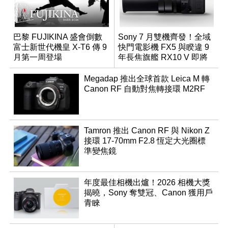
巴黎 FUJIKINA 盛會倒數
Sony 7 月雙機齊發！全域
富士新世代機皇 X-T6 傳 9
快門電影機 FX5 與睽違 9
月第一周登場
年長焦旗艦 RX10 V 即將
登場
Megadap 推出全球首款 Leica M 轉
Canon RF 自動對焦轉接環 M2RF
Tamron 推出 Canon RF 與 Nikon Z
接環 17-70mm F2.8 恆定大光圈標
準變焦鏡
年度最佳相機出爐！2026 相機大獎
揭曉，Sony 奪雙冠、Canon 獲用戶
青睞