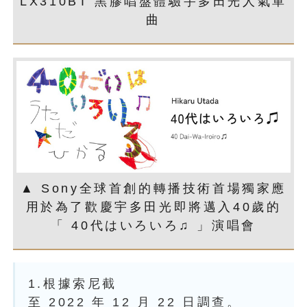
LX310BT 黑膠唱盤體驗宇多田光人氣單
曲
▲ Sony全球首創的轉播技術首場獨家應
用於為了歡慶宇多田光即將邁入40歲的
「 40代はいろいろ♫ 」演唱會
1.根據索尼截
至 2022 年 12 月 22 日調查。