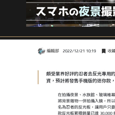
編輯部
2022/12/21 10:19
收
頗受業界好評的忍者去反光專用的反光板
資，預計將發售手機版的迷你款，
在拍攝夜景、水族館、玻璃帷
將背景雜物一併拍攝入鏡，所以在好
名為忍者的反光板，讓用戶只
款反光板累積銷量已達 30,0