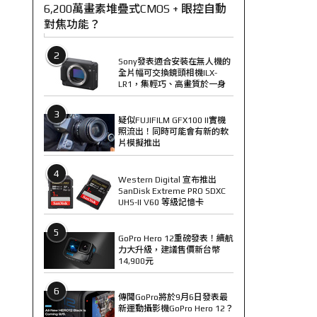
6,200萬畫素堆疊式CMOS + 眼控自動
對焦功能？
2
Sony發表適合安裝在無人機的
全片幅可交換鏡頭相機ILX-
LR1，集輕巧、高畫質於一身
3
疑似FUJIFILM GFX100 II實機
照流出！同時可能會有新的軟
片模擬推出
4
Western Digital 宣布推出
SanDisk Extreme PRO SDXC
UHS-II V60 等級記憶卡
5
GoPro Hero 12重磅發表！續航
力大升級，建議售價新台幣
14,900元
6
傳聞GoPro將於9月6日發表最
新運動攝影機GoPro Hero 12？