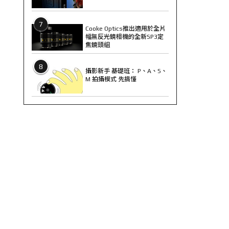
7
Cooke Optics推出適用於全片
幅無反光鏡相機的全新SP3定
焦鏡頭組
8
攝影新手 基礎班： P、A、S、
M 拍攝模式 先搞懂