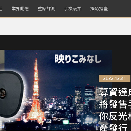
活
業界動態
重點評測
手機玩拍
攝影擂臺
2022.12.21
募資達成，
將發售
你反光
產發行