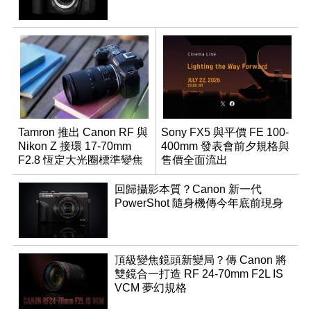
Tamron 推出 Canon RF 與
Sony FX5 與平價 FE 100-
Nikon Z 接環 17-70mm
400mm 發表會前夕規格與
F2.8 恆定大光圈標準變焦
售價全面流出
鏡
回歸攝影本質？Canon 新一代
PowerShot 隨身機傳今年底前現身
頂級變焦鏡頭新變局？傳 Canon 將
雙鏡合一打造 RF 24-70mm F2L IS
VCM 夢幻規格