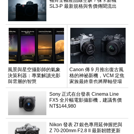
補齊全幅產品線空缺？徠卡新機
SL3-P 最新規格與售價傳聞流出
風景與星空攝影師的氣象
Canon 傳 9 月推出復古風
決策利器：專業解讀光影
格的神祕新機，VCM 定焦
與雲層的智慧
家族最終章也將壓軸登場
App「Atmos」登場
Sony 正式在台發表 Cinema Line
FX5 全片幅電影攝影機，建議售價
NT$144,980
Nikon 發表 Zf 銀色專用延伸握把與
Z 70-200mm F2.8 II 最新韌體更新