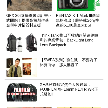
GFX 2026 攝影贊助計畫正
PENTAX K-1 Mark III傳聞
式開跑！提供高額創作基
規格流出！將搭載Sony生
金與中片幅器材支援
產的6,100萬畫素BSI
CMOS？
Think Tank 推出可收納超望遠鏡頭
和的專業背包：BackLight Long
Lens Backpack
【SWPA系列】劉仁凱：不要為了
比賽而做，那太無聊了
XF系列首顆定焦全天候鏡頭，
FUJIFILM XF 16mm F1.4 R WR正
式發佈!!