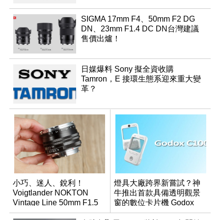
SIGMA 17mm F4、50mm F2 DG
DN、23mm F1.4 DC DN台灣建議
售價出爐！
日媒爆料 Sony 擬全資收購
Tamron，E 接環生態系迎來重大變
革？
小巧、迷人、銳利！
燈具大廠跨界新嘗試？神
Voigtlander NOKTON
牛推出首款具備透明觀景
Vintage Line 50mm F1.5
窗的數位卡片機 Godox
ASPH II
C100