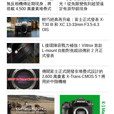
無反相機傳近期現身，將
光！從魚眼變焦到超望遠
搭載 4,500 萬畫素堆疊式
定焦原型鏡現身
感光元件？
輕巧經典再升級：富士正式發表 X-
T30 III 和 XC 13-33mm F3.5-6.3
OIS
L 接環陣容戰力補強！Viltrox 首款
L-mount 自動對焦鏡頭傳於 2 月正
式發表
傳聞富士正式開發非堆疊式設計的
2,600 萬畫素 X-Trans CMOS 5？將
用於中階機種