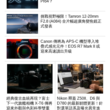
Pro4？
挑戰視野極限！Tamron 12-20mm
F2.8 (A084) 全片幅超廣角變焦鏡正
式發表
Canon 傳將為 APS-C 機型導入堆
疊式感光元件！EOS R7 Mark II 或
迎來高速讀出升級
經典復古血統再現？富士
Nikon 釋蓋 Z50II、D6 與
下一代旗艦相機 X-T6 傳將
D780 的最新韌體更新！針
迎來外觀與色彩科學雙重
對選單語系及曝光異常進