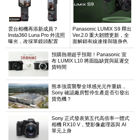
雲台相機再添新成員？
Panasonic LUMIX S9 釋出
Insta360 Luna Pro 外流照
Ver.2.0 重大韌體更新，全
曝光，改採單鏡頭配置
面解鎖有線連接與隨身色
調編輯
預購熱潮超乎預期！Panasonic 宣
布 LUMIX L10 將面臨缺貨與延遲交
貨時間
熊本強震襲擊全球感光元件重鎮，
Sony 確認廠房暫停生產是否引發出
貨危機？
Sony 正式發表第五代高倍率一體式
相機 RX10 V，雙影像處理器與 AI
單元上身