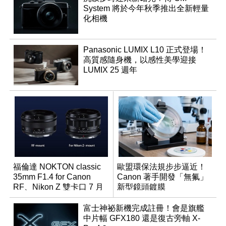
System 將於今年秋季推出全新輕量
化相機
Panasonic LUMIX L10 正式登場！
高質感隨身機，以感性美學迎接
LUMIX 25 週年
福倫達 NOKTON classic
歐盟環保法規步步逼近！
35mm F1.4 for Canon
Canon 著手開發「無氟」
RF、Nikon Z 雙卡口 7 月
新型鏡頭鍍膜
同步登台
富士神祕新機完成註冊！會是旗艦
中片幅 GFX180 還是復古旁軸 X-