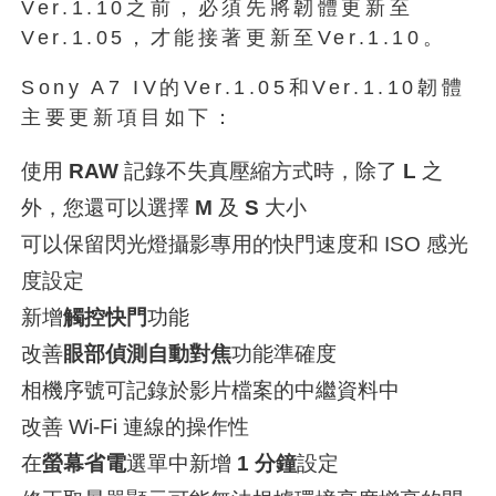
Ver.1.10之前，必須先將韌體更新至
Ver.1.05，才能接著更新至Ver.1.10。
Sony A7 IV的Ver.1.05和Ver.1.10韌體
主要更新項目如下：
使用
RAW
記錄不失真壓縮方式時，除了
L
之
外，您還可以選擇
M
及
S
大小
可以保留閃光燈攝影專用的快門速度和 ISO 感光
度設定
新增
觸控快門
功能
改善
眼部偵測自動對焦
功能準確度
相機序號可記錄於影片檔案的中繼資料中
改善 Wi-Fi 連線的操作性
在
螢幕省電
選單中新增
1 分鐘
設定