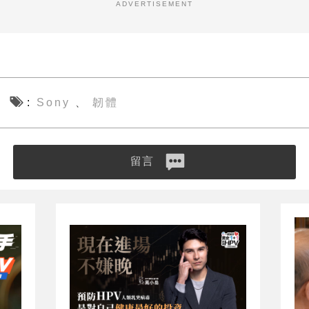
ADVERTISEMENT
Sony
韌體
、
留言