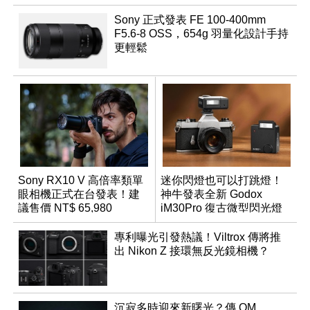
Sony 正式發表 FE 100-400mm
F5.6-8 OSS，654g 羽量化設計手持
更輕鬆
Sony RX10 V 高倍率類單
迷你閃燈也可以打跳燈！
眼相機正式在台發表！建
神牛發表全新 Godox
議售價 NT$ 65,980
iM30Pro 復古微型閃光燈
專利曝光引發熱議！Viltrox 傳將推
出 Nikon Z 接環無反光鏡相機？
沉寂多時迎來新曙光？傳 OM