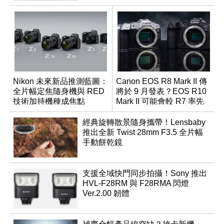
Nikon 未來新品推測藍圖：
Canon EOS R8 Mark II 傳
全片幅定焦隨身機與 RED
將於 9 月發表？EOS R10
技術加持機種成焦點
Mark II 可能會較 R7 率先
推出
經典旋轉散景隨身攜帶！Lensbaby
推出全新 Twist 28mm F3.5 全片幅
手動餅乾鏡
支援全域快門同步拍攝！Sony 推出
HVL-F28RM 與 F28RMA 閃燈
Ver.2.00 韌體