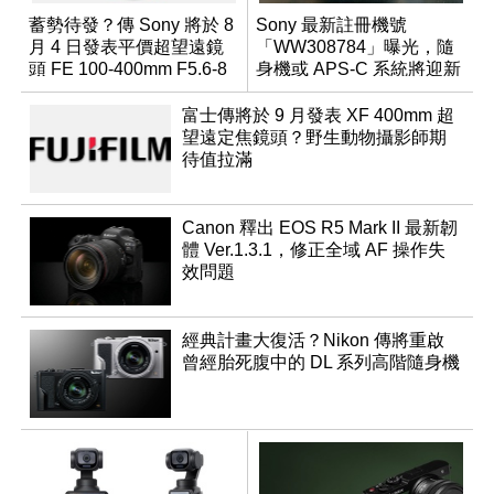
蓄勢待發？傳 Sony 將於 8
Sony 最新註冊機號
月 4 日發表平價超望遠鏡
「WW308784」曝光，隨
頭 FE 100-400mm F5.6-8
身機或 APS-C 系統將迎新
成員？
富士傳將於 9 月發表 XF 400mm 超
望遠定焦鏡頭？野生動物攝影師期
待值拉滿
Canon 釋出 EOS R5 Mark II 最新韌
體 Ver.1.3.1，修正全域 AF 操作失
效問題
經典計畫大復活？Nikon 傳將重啟
曾經胎死腹中的 DL 系列高階隨身機