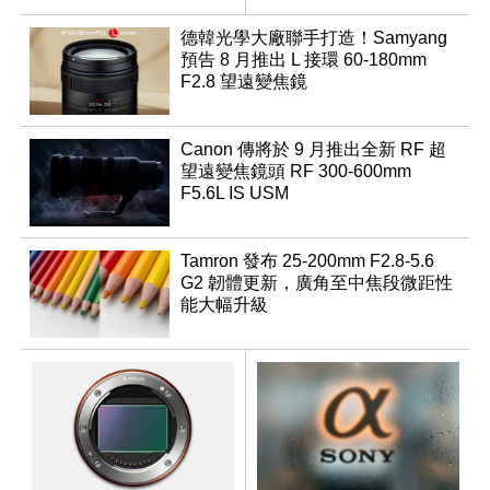
優化
行修復
德韓光學大廠聯手打造！Samyang
預告 8 月推出 L 接環 60-180mm
F2.8 望遠變焦鏡
Canon 傳將於 9 月推出全新 RF 超
望遠變焦鏡頭 RF 300-600mm
F5.6L IS USM
Tamron 發布 25-200mm F2.8-5.6
G2 韌體更新，廣角至中焦段微距性
能大幅升級