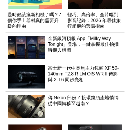
是時候該換新相機了嗎？7
輕巧、高倍率、全片幅到
個你手上器材真的需要升
影音記錄：2026 年最佳旅
級的理由
行相機的選購指南
全新銀河預報 App「Milky Way
Tonight」登場，一鍵掌握最佳拍攝
時機與構圖
富士新一代中長焦主力鏡頭 XF 50-
140mm F2.8 R LM OIS WR II 傳將
與 X-T6 同步亮相
傳 Nikon 部份 Z 接環鏡頭產地悄悄
從中國轉移至越南？