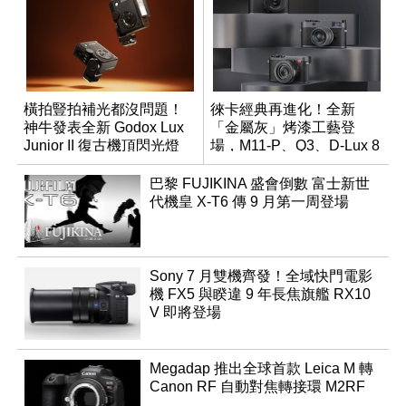
橫拍豎拍補光都沒問題！
徠卡經典再進化！全新
神牛發表全新 Godox Lux
「金屬灰」烤漆工藝登
Junior II 復古機頂閃光燈
場，M11-P、Q3、D-Lux 8
領銜換裝
巴黎 FUJIKINA 盛會倒數 富士新世
代機皇 X-T6 傳 9 月第一周登場
Sony 7 月雙機齊發！全域快門電影
機 FX5 與睽違 9 年長焦旗艦 RX10
V 即將登場
Megadap 推出全球首款 Leica M 轉
Canon RF 自動對焦轉接環 M2RF