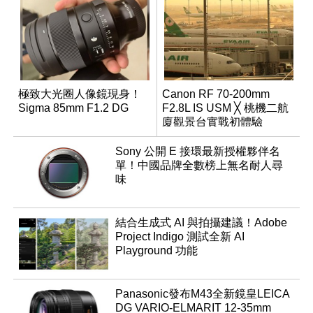
極致大光圈人像鏡現身！
Canon RF 70-200mm
Sigma 85mm F1.2 DG
F2.8L IS USM ╳ 桃機二航
廈觀景台實戰初體驗
Sony 公開 E 接環最新授權夥伴名
單！中國品牌全數榜上無名耐人尋
味
結合生成式 AI 與拍攝建議！Adobe
Project Indigo 測試全新 AI
Playground 功能
Panasonic發布M43全新鏡皇LEICA
DG VARIO-ELMARIT 12-35mm