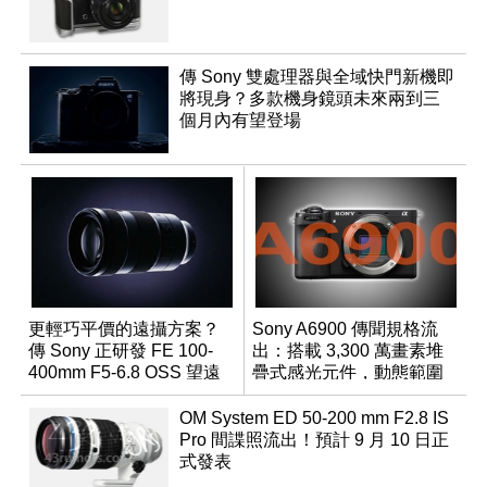
傳 Sony 雙處理器與全域快門新機即
將現身？多款機身鏡頭未來兩到三
個月內有望登場
更輕巧平價的遠攝方案？
Sony A6900 傳聞規格流
傳 Sony 正研發 FE 100-
出：搭載 3,300 萬畫素堆
400mm F5-6.8 OSS 望遠
疊式感光元件，動態範圍
變焦鏡頭
超過 15 級
OM System ED 50-200 mm F2.8 IS
Pro 間諜照流出！預計 9 月 10 日正
式發表