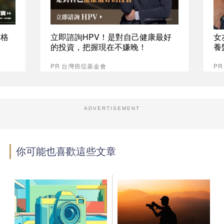
資格
立即諮詢HPV！是對自己健康最好
女
的投資，把握現在不嫌晚！
養
PR 台灣癌症基金會
P
ADVERTISEMENT
你可能也喜歡這些文章