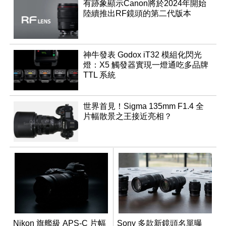
有跡象顯示Canon將於2024年開始
陸續推出RF鏡頭的第二代版本
神牛發表 Godox iT32 模組化閃光
燈：X5 觸發器實現一燈通吃多品牌
TTL 系統
世界首見！Sigma 135mm F1.4 全
片幅散景之王接近亮相？
Nikon 旗艦級 APS-C 片幅
Sony 多款新鏡頭名單曝