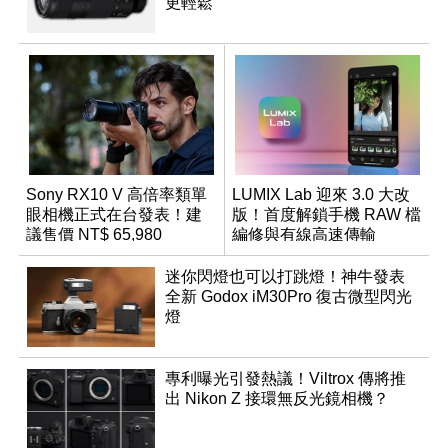
更輕鬆
Sony RX10 V 高倍率類單
LUMIX Lab 迎來 3.0 大改
眼相機正式在台發表！建
版！首度解鎖手機 RAW 檔
議售價 NT$ 65,980
編修與有線高速傳輸
迷你閃燈也可以打跳燈！神牛發表
全新 Godox iM30Pro 復古微型閃光
燈
專利曝光引發熱議！Viltrox 傳將推
出 Nikon Z 接環無反光鏡相機？