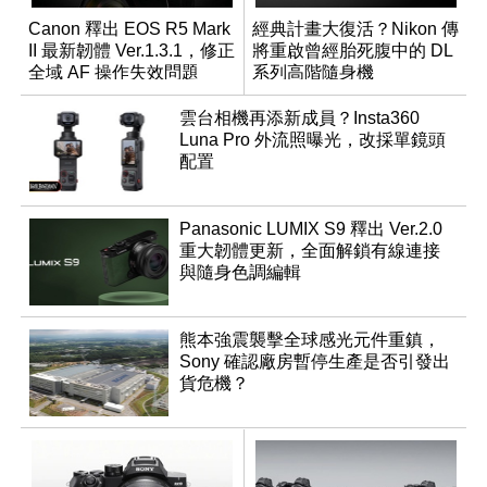
Canon 釋出 EOS R5 Mark
經典計畫大復活？Nikon 傳
II 最新韌體 Ver.1.3.1，修正
將重啟曾經胎死腹中的 DL
全域 AF 操作失效問題
系列高階隨身機
雲台相機再添新成員？Insta360
Luna Pro 外流照曝光，改採單鏡頭
配置
Panasonic LUMIX S9 釋出 Ver.2.0
重大韌體更新，全面解鎖有線連接
與隨身色調編輯
熊本強震襲擊全球感光元件重鎮，
Sony 確認廠房暫停生產是否引發出
貨危機？