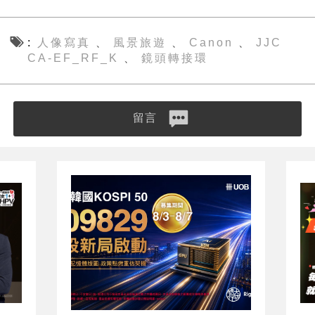
人像寫真
風景旅遊
Canon
JJC
、
、
、
CA-EF_RF_K
鏡頭轉接環
、
留言