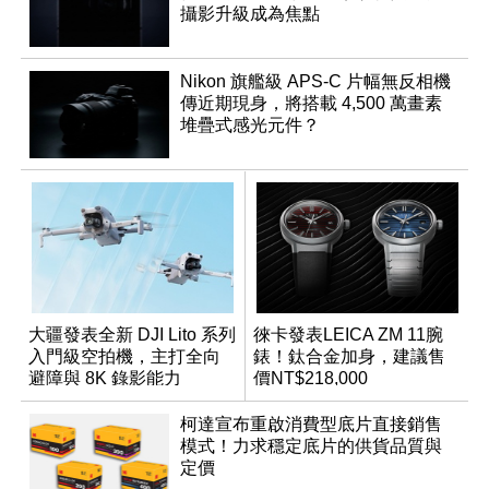
攝影升級成為焦點
Nikon 旗艦級 APS-C 片幅無反相機
傳近期現身，將搭載 4,500 萬畫素
堆疊式感光元件？
大疆發表全新 DJI Lito 系列
徠卡發表LEICA ZM 11腕
入門級空拍機，主打全向
錶！鈦合金加身，建議售
避障與 8K 錄影能力
價NT$218,000
柯達宣布重啟消費型底片直接銷售
模式！力求穩定底片的供貨品質與
定價