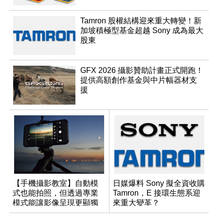
Tamron 股權結構迎來重大轉變！新
加坡積極型基金超越 Sony 成為最大
股東
GFX 2026 攝影贊助計畫正式開跑！
提供高額創作基金與中片幅器材支
援
【手機攝影教室】自動模
日媒爆料 Sony 擬全資收購
式也能拍照，但透過專業
Tamron，E 接環生態系迎
模式能讓影像呈現更顯獨
來重大變革？
特與個人風格