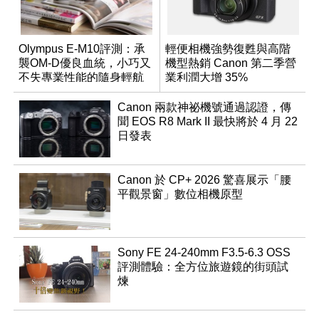
Olympus E-M10評測：承
輕便相機強勢復甦與高階
襲OM-D優良血統，小巧又
機型熱銷 Canon 第二季營
不失專業性能的隨身輕航
業利潤大增 35%
機
Canon 兩款神祕機號通過認證，傳
聞 EOS R8 Mark II 最快將於 4 月 22
日發表
Canon 於 CP+ 2026 驚喜展示「腰
平觀景窗」數位相機原型
Sony FE 24-240mm F3.5-6.3 OSS
評測體驗：全方位旅遊鏡的街頭試
煉