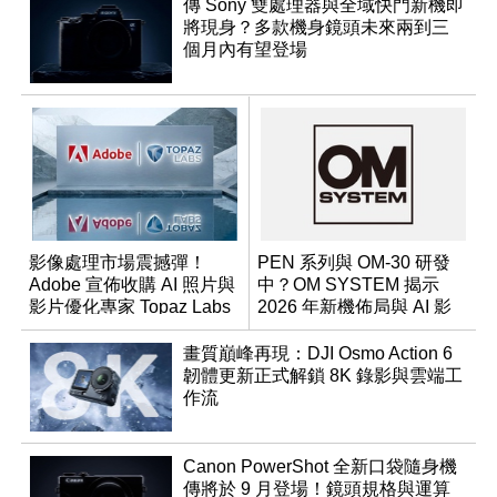
傳 Sony 雙處理器與全域快門新機即
將現身？多款機身鏡頭未來兩到三
個月內有望登場
影像處理市場震撼彈！
PEN 系列與 OM-30 研發
Adobe 宣佈收購 AI 照片與
中？OM SYSTEM 揭示
影片優化專家 Topaz Labs
2026 年新機佈局與 AI 影
像藍圖
畫質巔峰再現：DJI Osmo Action 6
韌體更新正式解鎖 8K 錄影與雲端工
作流
Canon PowerShot 全新口袋隨身機
傳將於 9 月登場！鏡頭規格與運算