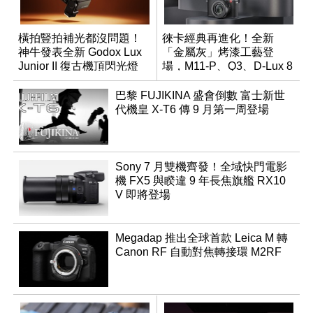
橫拍豎拍補光都沒問題！
徠卡經典再進化！全新
神牛發表全新 Godox Lux
「金屬灰」烤漆工藝登
Junior II 復古機頂閃光燈
場，M11-P、Q3、D-Lux 8
領銜換裝
巴黎 FUJIKINA 盛會倒數 富士新世
代機皇 X-T6 傳 9 月第一周登場
Sony 7 月雙機齊發！全域快門電影
機 FX5 與睽違 9 年長焦旗艦 RX10
V 即將登場
Megadap 推出全球首款 Leica M 轉
Canon RF 自動對焦轉接環 M2RF