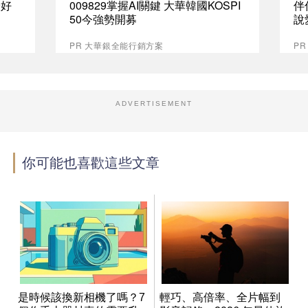
最好
009829掌握AI關鍵 大華韓國KOSPI
伴
50今強勢開募
說
PR 大華銀全能行銷方案
P
ADVERTISEMENT
你可能也喜歡這些文章
是時候該換新相機了嗎？7
輕巧、高倍率、全片幅到