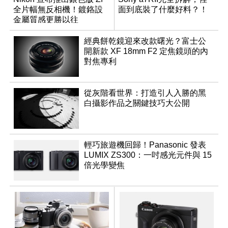
全片幅無反相機！鍍鉻設
面到底裝了什麼好料？！
金屬質感更勝以往
經典餅乾鏡迎來改款曙光？富士公
開新款 XF 18mm F2 定焦鏡頭的內
對焦專利
從灰階看世界：打造引人入勝的黑
白攝影作品之關鍵技巧大公開
輕巧旅遊機回歸！Panasonic 發表
LUMIX ZS300：一吋感光元件與 15
倍光學變焦