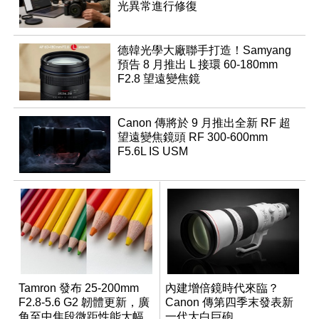
光異常進行修復
德韓光學大廠聯手打造！Samyang
預告 8 月推出 L 接環 60-180mm
F2.8 望遠變焦鏡
Canon 傳將於 9 月推出全新 RF 超
望遠變焦鏡頭 RF 300-600mm
F5.6L IS USM
Tamron 發布 25-200mm
內建增倍鏡時代來臨？
F2.8-5.6 G2 韌體更新，廣
Canon 傳第四季末發表新
角至中焦段微距性能大幅
一代大白巨砲