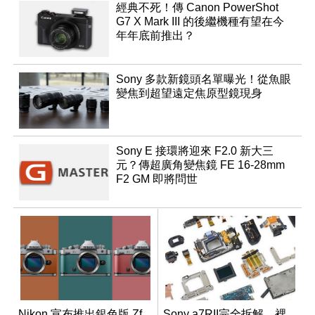
經典不死！傳 Canon PowerShot
G7 X Mark III 的後繼機種有望在今
年年底前推出？
Sony 多款新鏡頭名單曝光！從魚眼
變焦到超望遠定焦原型鏡現身
Sony E 接環將迎來 F2.0 新大三
元？傳超廣角變焦鏡 FE 16-28mm
F2 GM 即將問世
Nikon 宣布推出銀色版 Zf
Sony a7RII完全拆解，裡