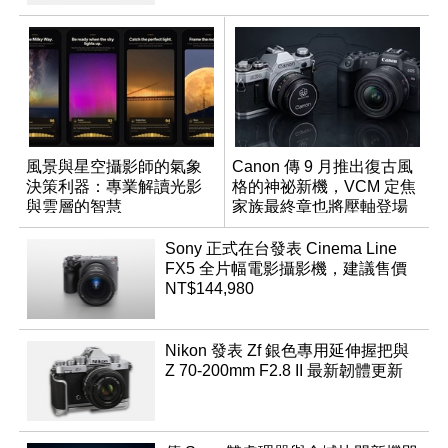
風景與星空攝影師的氣象
Canon 傳 9 月推出復古風
決策利器：專業解讀光影
格的神祕新機，VCM 定焦
與雲層的智慧
家族最終章也將壓軸登場
App「Atmos」登場
Sony 正式在台發表 Cinema Line
FX5 全片幅電影攝影機，建議售價
NT$144,980
Nikon 發表 Zf 銀色專用延伸握把與
Z 70-200mm F2.8 II 最新韌體更新