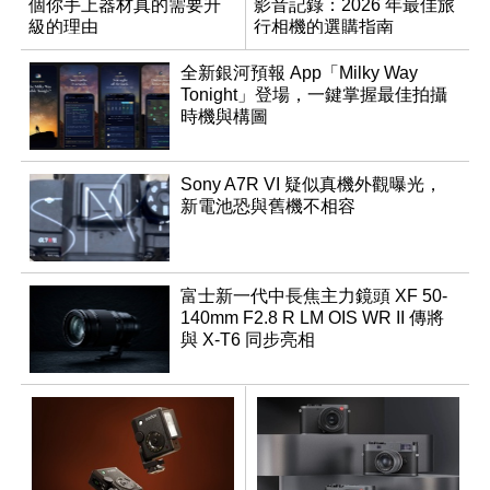
個你手上器材真的需要升
影音記錄：2026 年最佳旅
級的理由
行相機的選購指南
全新銀河預報 App「Milky Way
Tonight」登場，一鍵掌握最佳拍攝
時機與構圖
Sony A7R VI 疑似真機外觀曝光，
新電池恐與舊機不相容
富士新一代中長焦主力鏡頭 XF 50-
140mm F2.8 R LM OIS WR II 傳將
與 X-T6 同步亮相