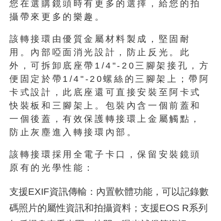
您在選購鏡頭時有更多的選擇，給您的拍
攝帶來更多的樂趣。
該轉接環由優質金屬材料製成，堅固耐
用。內部啞面消光設計，防止反光。此
外，可拆卸底座帶1/4"-20三腳架接孔，方
便固定於帶1/4"-20螺絲的三腳架上；帶阿
卡式設計，此底座還可直接安裝至阿卡式
快裝板和三腳架上。包裝內含一個前蓋和
一個後蓋，有效保護轉接環上金屬觸點，
防止灰塵進入轉接環內部。
該轉接環採用全電子卡口，保留安裝鏡頭
原有的光學性能：
支援EXIF資訊傳輸：內置軟體功能，可以記錄數
碼照片的屬性資訊和拍攝資料；支援EOS R系列