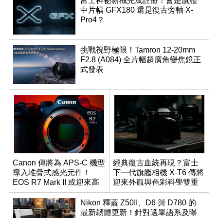
富士神祕新機完成註冊！會是旗艦
中片幅 GFX180 還是復古旁軸 X-
Pro4？
挑戰視野極限！Tamron 12-20mm
F2.8 (A084) 全片幅超廣角變焦鏡正
式發表
Canon 傳將為 APS-C 機型
經典復古血統再現？富士
導入堆疊式感光元件！
下一代旗艦相機 X-T6 傳將
EOS R7 Mark II 或迎來高
迎來外觀與色彩科學雙重
速讀出升級
優化
Nikon 釋蓋 Z50II、D6 與 D780 的
最新韌體更新！針對選單語系及曝