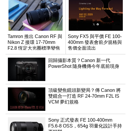
Tamron 推出 Canon RF 與
Sony FX5 與平價 FE 100-
Nikon Z 接環 17-70mm
400mm 發表會前夕規格與
F2.8 恆定大光圈標準變焦
售價全面流出
鏡
回歸攝影本質？Canon 新一代
PowerShot 隨身機傳今年底前現身
頂級變焦鏡頭新變局？傳 Canon 將
雙鏡合一打造 RF 24-70mm F2L IS
VCM 夢幻規格
Sony 正式發表 FE 100-400mm
F5.6-8 OSS，654g 羽量化設計手持