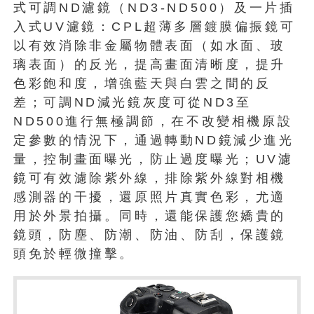
式可調ND濾鏡（ND3-ND500）及一片插
入式UV濾鏡：CPL超薄多層鍍膜偏振鏡可
以有效消除非金屬物體表面（如水面、玻
璃表面）的反光，提高畫面清晰度，提升
色彩飽和度，增強藍天與白雲之間的反
差；可調ND減光鏡灰度可從ND3至
ND500進行無極調節，在不改變相機原設
定參數的情況下，通過轉動ND鏡減少進光
量，控制畫面曝光，防止過度曝光；UV濾
鏡可有效濾除紫外線，排除紫外線對相機
感測器的干擾，還原照片真實色彩，尤適
用於外景拍攝。同時，還能保護您嬌貴的
鏡頭，防塵、防潮、防油、防刮，保護鏡
頭免於輕微撞擊。