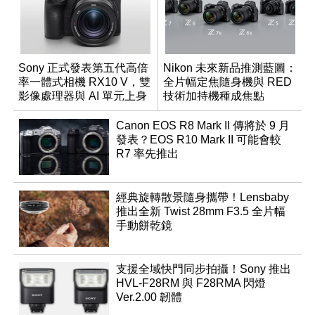
Sony 正式發表第五代高倍
Nikon 未來新品推測藍圖：
率一體式相機 RX10 V，雙
全片幅定焦隨身機與 RED
影像處理器與 AI 單元上身
技術加持機種成焦點
Canon EOS R8 Mark II 傳將於 9 月
發表？EOS R10 Mark II 可能會較
R7 率先推出
經典旋轉散景隨身攜帶！Lensbaby
推出全新 Twist 28mm F3.5 全片幅
手動餅乾鏡
支援全域快門同步拍攝！Sony 推出
HVL-F28RM 與 F28RMA 閃燈
Ver.2.00 韌體