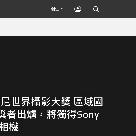
關注
2索尼世界攝影大獎 區域國
獎者出爐，將獨得Sony
艦相機