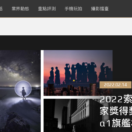
活
業界動態
重點評測
手機玩拍
攝影擂臺
2022.02.14
202
家獎得
α1旗