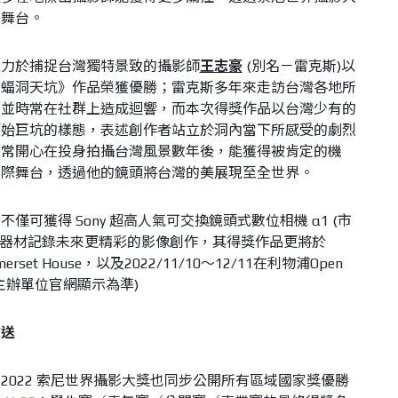
際舞台。
致力於捕捉台灣獨特景致的攝影師
王志豪
(別名－雷克斯)以
蝙蝠洞天坑》作品榮獲優勝；雷克斯多年來走訪台灣各地所
導並時常在社群上造成迴響，而本次得獎作品以台灣少有的
原始巨坑的樣態，表述創作者站立於洞內當下所感受的劇烈
非常開心在投身拍攝台灣風景數年後，能獲得被肯定的機
國際舞台，透過他的鏡頭將台灣的美展現至全世界。
獲得 Sony 超高人氣可交換鏡頭式數位相機 α1 (市
新的旗艦器材記錄未來更精彩的影像創作，其得獎作品更將於
erset House，以及2022/11/10～12/11在利物浦Open
時間以主辦單位官網顯示為準)
放送
2022 索尼世界攝影大獎也同步公開所有區域國家獎優勝