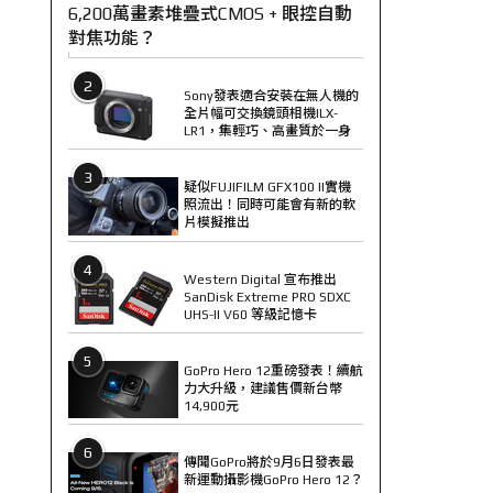
6,200萬畫素堆疊式CMOS + 眼控自動
對焦功能？
2
Sony發表適合安裝在無人機的
全片幅可交換鏡頭相機ILX-
LR1，集輕巧、高畫質於一身
3
疑似FUJIFILM GFX100 II實機
照流出！同時可能會有新的軟
片模擬推出
4
Western Digital 宣布推出
SanDisk Extreme PRO SDXC
UHS-II V60 等級記憶卡
5
GoPro Hero 12重磅發表！續航
力大升級，建議售價新台幣
14,900元
6
傳聞GoPro將於9月6日發表最
新運動攝影機GoPro Hero 12？