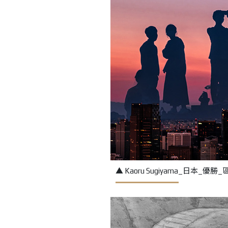
▲ Kaoru Sugiyama_日本_