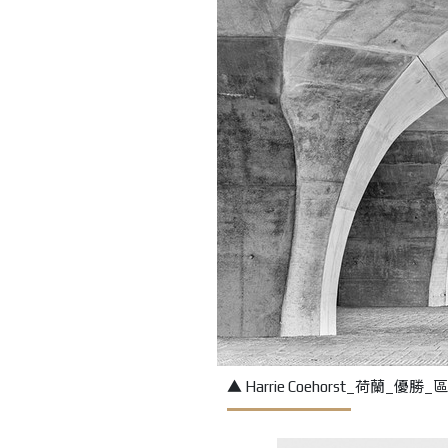
▲ Harrie Coehorst_荷蘭_