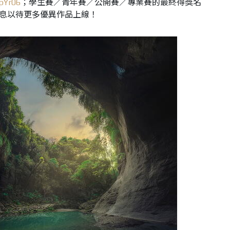
NpYr06
；學生賽／青年賽／公開賽／專業賽的最終得獎名
請屏息以待更多優異作品上線！