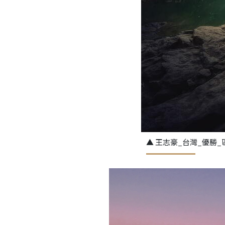
▲ 王志豪_台灣_優勝_