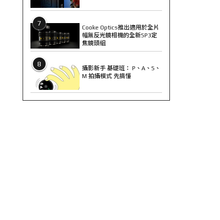
7
Cooke Optics推出適用於全片
幅無反光鏡相機的全新SP3定
焦鏡頭組
8
攝影新手 基礎班： P、A、S、
M 拍攝模式 先搞懂